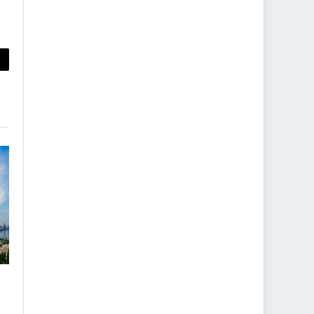
py
nk