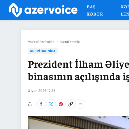
BAŞ
XƏ
XƏBƏR
LE
Voice of Azerbaijan
/
Rəsmi Xronika
RƏSMI XRONIKA
Prezident İlham Əliy
binasının açılışında i
3 İyun 2026 12:35