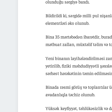
olunduğu sərgiyə baxdı.
Bildirildi ki, sərgidə milli pul nişa
elementləri əks olunub.
Bina 35 mərtəbədən ibarətdir, burad
mətbuat zalları, müxtəlif təlim və to
Yeni binanın layihələndirilməsi zam
yetirilib, fiziki məhdudiyyətli şəxsl
sərbəst hərəkətinin təmin edilməsin
Binada rəsmi görüş və toplantılar ü
avadanlıqla təchiz olunub.
Yüksək keyfiyyət, təhlükəsizlik və 