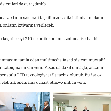
istemləri də quraşdırılıb.
ə vaxtının səmərəli təşkili məqsədilə istirahət məkanı
 onların ixtiyarına veriləcək.
n keçiriləcəyi 240 nəfərlik konfrans zalında isə hər bir
nınmasını təmin edən multimedia fasad sistemi müxtəlif
ın tətbiqinə imkan verir. Fasad da daxil olmaqla, ərazinin
 sensorlu LED texnologiyası ilə təchiz olunub. Bu isə öz
 elektrik enerjisinə qənaət etməyə imkan verir.