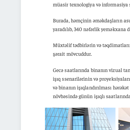
müasir texnologiya və informasiya s
Burada, həmçinin əməkdaşların asud
yaradılıb, 340 nəfərlik yeməkxana da
Müxtəlif tədbirlərin və təqdimatları
şərait mövcuddur.
Gecə saatlarında binanın vizual ta
işıq ssenarilərinin və proyeksiyalar
və binanın işıqlandırılması hərəkət
növbəsində günün işıqlı saatlarında