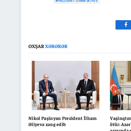
#PREZIDENT İLHAM ƏLIYEV
Fa
OXŞAR
XƏBƏRƏR
Nikol Paşinyan Prezident İlham
Vaşinqton
Əliyevə zəng edib
ötür: Azə
arasında 