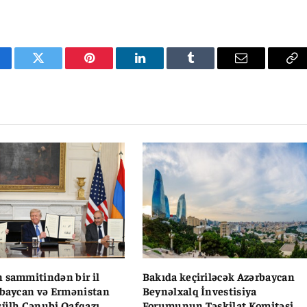
cebook
Twitter
Pinterest
LinkedIn
Tumblr
Email
Co
Li
 sammitindən bir il
Bakıda keçiriləcək Azərbaycan
rbaycan və Ermənistan
Beynəlxalq İnvestisiya
sülh Cənubi Qafqazı
Forumunun Təşkilat Komitəsi