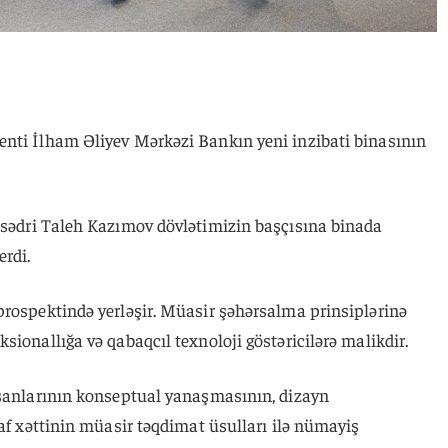
nti İlham Əliyev Mərkəzi Bankın yeni inzibati binasının
n sədri Taleh Kazımov dövlətimizin başçısına binada
erdi.
prospektində yerləşir. Müasir şəhərsalma prinsiplərinə
sionallığa və qabaqcıl texnoloji göstəricilərə malikdir.
işanlarının konseptual yanaşmasının, dizayn
şaf xəttinin müasir təqdimat üsulları ilə nümayiş