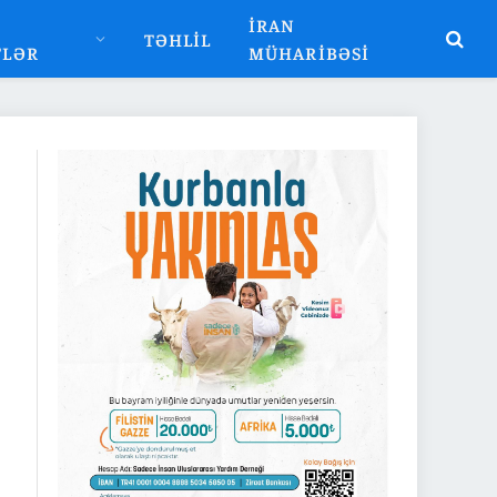
İRAN
TƏHLIL
TLƏR
MÜHARIBƏSI