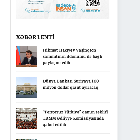
XƏBƏR LENTİ
Hikmət Hacıyev Vaşinqton
sammitinin ildönümü ilə bağlı
paylaşım edib
Dünya Bankası Suriyaya 100
milyon dollar qrant ayıracaq
“Terrorsuz Türkiyə” qanun təklifi
TBMM Ədliyyə Komissiyasında
qəbul edilib