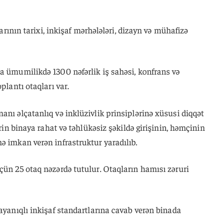
nlarının tarixi, inkişaf mərhələləri, dizayn və mühafizə
a ümumilikdə 1300 nəfərlik iş sahəsi, konfrans və
plantı otaqları var.
anı əlçatanlıq və inklüzivlik prinsiplərinə xüsusi diqqət
ərin binaya rahat və təhlükəsiz şəkildə girişinin, həmçinin
ə imkan verən infrastruktur yaradılıb.
çün 25 otaq nəzərdə tutulur. Otaqların hamısı zəruri
dayanıqlı inkişaf standartlarına cavab verən binada