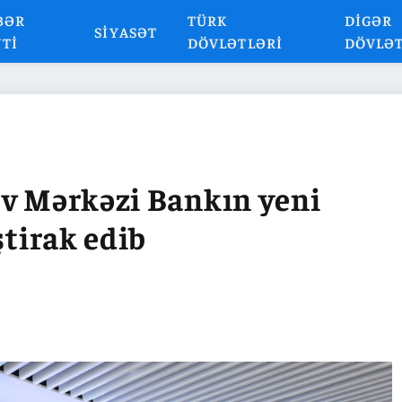
BƏR
TÜRK
DIGƏR
SIYASƏT
NTI
DÖVLƏTLƏRI
DÖVLƏ
ev Mərkəzi Bankın yeni
ştirak edib