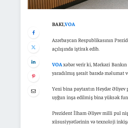
BAKI,
VOA
Azərbaycan Respublikasının Prezide
açılışında iştirak edib.
VOA
xəbər verir ki, Mərkəzi Bankı
yaradılmış şərait barədə məlumat v
Yeni bina paytaxtın Heydər Əliyev 
uyğun inşa edilmiş bina yüksək funk
Prezident İlham Əliyev milli pul n
xüsusiyyətlərinin və texnoloji inki