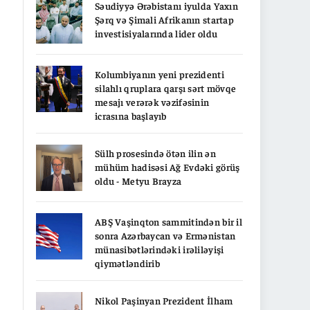
Səudiyyə Ərəbistanı iyulda Yaxın
Şərq və Şimali Afrikanın startap
investisiyalarında lider oldu
Kolumbiyanın yeni prezidenti
silahlı qruplara qarşı sərt mövqe
mesajı verərək vəzifəsinin
icrasına başlayıb
Sülh prosesində ötən ilin ən
mühüm hadisəsi Ağ Evdəki görüş
oldu - Metyu Brayza
ABŞ Vaşinqton sammitindən bir il
sonra Azərbaycan və Ermənistan
münasibətlərindəki irəliləyişi
qiymətləndirib
Nikol Paşinyan Prezident İlham