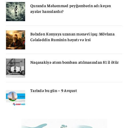
Quranda Məhəmməd peyğəmbərin adı keçən
ayələr hansılardır?
Bəlxdən Konyaya uzanan mənəvi işıq: Mövlana
Cəlaləddin Ruminin həyatı və irsi
Naqasakiyə atom bombası atılmasından 81 il ötür
Tarixdə bu gün – 9 Avqust