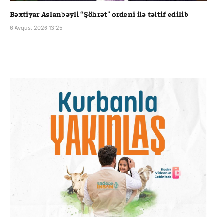
Bəxtiyar Aslanbəyli “Şöhrət” ordeni ilə təltif edilib
6 Avqust 2026 13:25