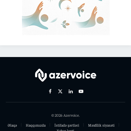
Facebook
X
Linkedin
Youtube
(Twitter)
© 2026 Azervoice.
Əlaqə
Haqqımızda
İstifadə şərtləri
Məxfilik siyasəti
Xəbər lenti