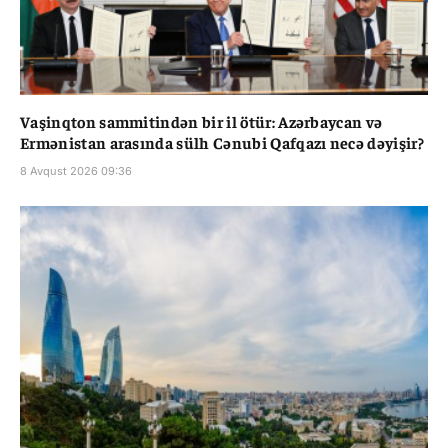
Vaşinqton sammitindən bir il ötür: Azərbaycan və
Ermənistan arasında sülh Cənubi Qafqazı necə dəyişir?
8 Avqust 2026 09:36