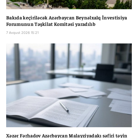
Bakıda keçiriləcək Azərbaycan Beynəlxalq İnvestisiya
Forumunun Təşkilat Komitəsi yaradılıb
7 Avqust 2026 15:21
Xəzər Fərhadov Azərbaycan Malayziyadakı səfiri təyin