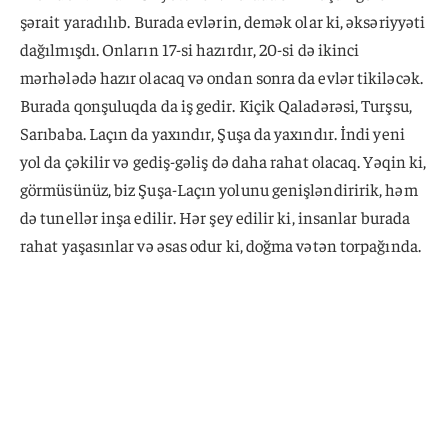
şərait yaradılıb. Burada evlərin, demək olar ki, əksəriyyəti
dağılmışdı. Onların 17-si hazırdır, 20-si də ikinci
mərhələdə hazır olacaq və ondan sonra da evlər tikiləcək.
Burada qonşuluqda da iş gedir. Kiçik Qaladərəsi, Turşsu,
Sarıbaba. Laçın da yaxındır, Şuşa da yaxındır. İndi yeni
yol da çəkilir və gediş-gəliş də daha rahat olacaq. Yəqin ki,
görmüsünüz, biz Şuşa-Laçın yolunu genişləndiririk, həm
də tunellər inşa edilir. Hər şey edilir ki, insanlar burada
rahat yaşasınlar və əsas odur ki, doğma vətən torpağında.