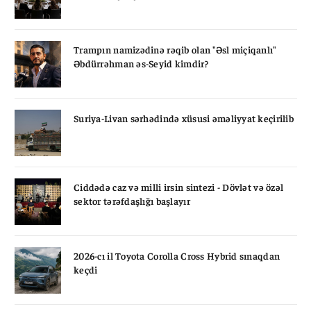
Trampın namizədinə rəqib olan "Əsl miçiqanlı"
Əbdürrəhman əs-Seyid kimdir?
Suriya-Livan sərhədində xüsusi əməliyyat keçirilib
Ciddədə caz və milli irsin sintezi - Dövlət və özəl
sektor tərəfdaşlığı başlayır
2026-cı il Toyota Corolla Cross Hybrid sınaqdan
keçdi