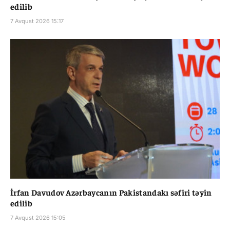
edilib
7 Avqust 2026 15:17
İrfan Davudov Azərbaycanın Pakistandakı səfiri təyin
edilib
7 Avqust 2026 15:05