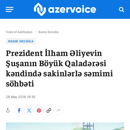
Voice of Azerbaijan
/
Rəsmi Xronika
RƏSMI XRONIKA
Prezident İlham Əliyevin
Şuşanın Böyük Qaladərəsi
kəndində sakinlərlə səmimi
söhbəti
28 May 2026 19:35