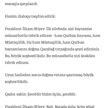
maraqla qarşılanıb.
Həmin dialoqu təqdim edirik:
Prezident İlham Əliyev: İlk növbədə, sizi bayramlar
münasibətilə təbrik edirəm - həm Qurban bayramı, həm
Müstəqillik. Siz həm Müstəqillik, həm Qurban
bayramlarını doğma Qarabağ torpağında qeyd edirsiniz.
Bu, böyük xoşbəxtlikdir. Bu münasibətlə sizi ürəkdən
təbrik edirəm.
Uzun fasilədən sonra doğma vətənə qayıtmaq böyük
xoşbəxtlikdir.
Qadın sakin: Şərəfdir bizim üçün, şərəfdir.
Prezident İlham Əliyev: Bəli. Burada sizin üçün gözəl