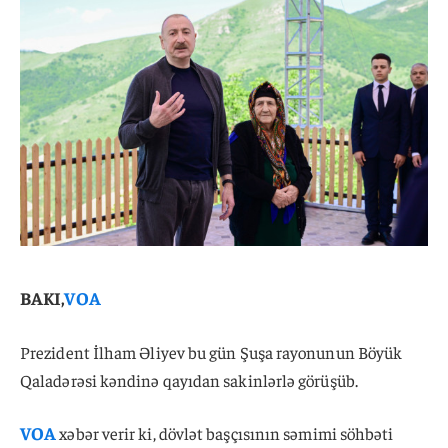
BAKI,
VOA
Prezident İlham Əliyev bu gün Şuşa rayonunun Böyük
Qaladərəsi kəndinə qayıdan sakinlərlə görüşüb.
VOA
xəbər verir ki, dövlət başçısının səmimi söhbəti