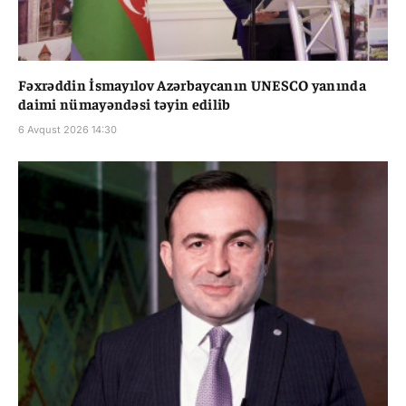
Fəxrəddin İsmayılov Azərbaycanın UNESCO yanında
daimi nümayəndəsi təyin edilib
6 Avqust 2026 14:30