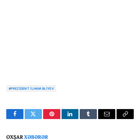
#PREZIDENT İLHAM ƏLIYEV
Facebook
Twitter
Pinterest
LinkedIn
Tumblr
Email
Copy
Link
OXŞAR
XƏBƏRƏR