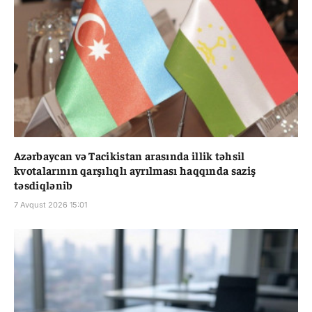
Azərbaycan və Tacikistan arasında illik təhsil
kvotalarının qarşılıqlı ayrılması haqqında saziş
təsdiqlənib
7 Avqust 2026 15:01