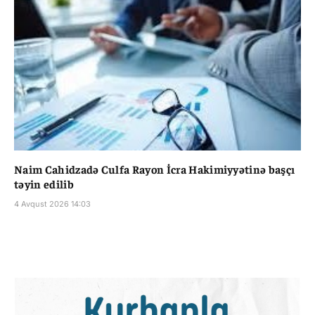
Naim Cahidzadə Culfa Rayon İcra Hakimiyyətinə başçı
təyin edilib
4 Avqust 2026 14:03