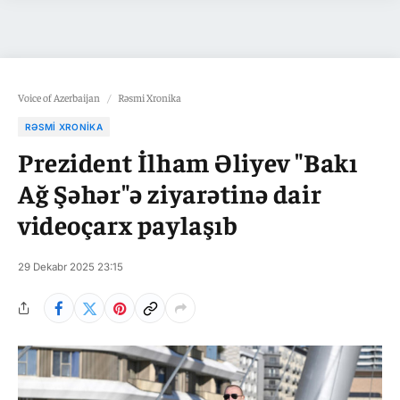
Voice of Azerbaijan
/
Rəsmi Xronika
RƏSMI XRONIKA
Prezident İlham Əliyev "Bakı
Ağ Şəhər"ə ziyarətinə dair
videoçarx paylaşıb
29 Dekabr 2025 23:15