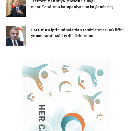
"Terrorsuz Türkiyə" prosesi ilə bağlı
maarifləndirmə kampaniyasına başlanılacaq
BMT-nin Kiprin minalardan təmizlənməsi təklifini
yunan tərəfi rədd etdi - Ərhürman