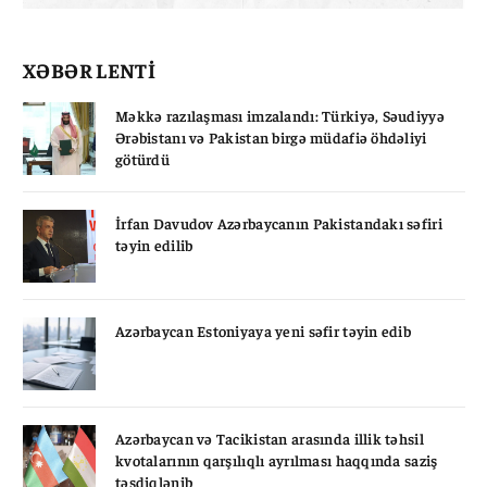
XƏBƏR LENTİ
Məkkə razılaşması imzalandı: Türkiyə, Səudiyyə
Ərəbistanı və Pakistan birgə müdafiə öhdəliyi
götürdü
İrfan Davudov Azərbaycanın Pakistandakı səfiri
təyin edilib
Azərbaycan Estoniyaya yeni səfir təyin edib
Azərbaycan və Tacikistan arasında illik təhsil
kvotalarının qarşılıqlı ayrılması haqqında saziş
təsdiqlənib