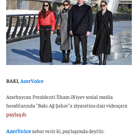
BAKI,
AzerVoice
Azərbaycan Prezidenti İlham Əliyev sosial media
hesablarında "Bakı Ağ Şəhər"ə ziyarətinə dair videoçarx
paylaşıb
.
AzerVoice
xəbər verir ki, paylaşımda deyilir: