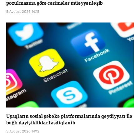
pozulmasına görə cərimələr müəyyənləşib
5 Avqust 2026 14:15
Uşaqların sosial şəbəkə platformalarında qeydiyyatı ilə
bağlı dəyişikliklər təsdiqlənib
5 Avqust 2026 14:12