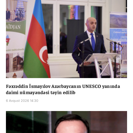
Fəxrəddin İsmayılov Azərbaycanın UNESCO yanında
daimi nümayəndəsi təyin edilib
6 Avqust 2026 14:30