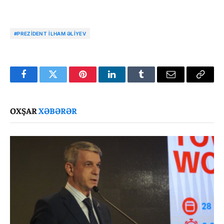
#PREZIDENT İLHAM ƏLIYEV
Facebook
Twitter
Pinterest
LinkedIn
Tumblr
Email
Copy
Link
OXŞAR
XƏBƏRƏR