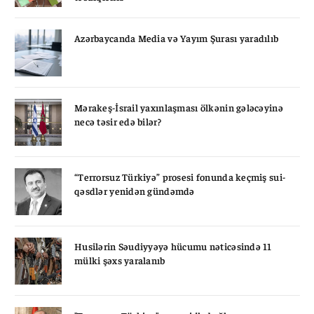
Azərbaycanda Media və Yayım Şurası yaradılıb
Mərakeş-İsrail yaxınlaşması ölkənin gələcəyinə
necə təsir edə bilər?
“Terrorsuz Türkiyə” prosesi fonunda keçmiş sui-
qəsdlər yenidən gündəmdə
Husilərin Səudiyyəyə hücumu nəticəsində 11
mülki şəxs yaralanıb