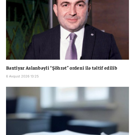
Bəxtiyar Aslanbəyli “Şöhrət” ordeni ilə təltif edilib
6 Avqust 2026 13:25