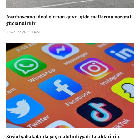
Azərbaycana idxal olunan qeyri-qida mallarına nəzarət
gücləndirilir
6 Avqust 2026 13:23
Sosial şəbəkələrdə yaş məhdudiyyəti tələblərinin