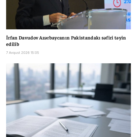
İrfan Davudov Azərbaycanın Pakistandakı səfiri təyin
edilib
7 Avqust 2026 15:05