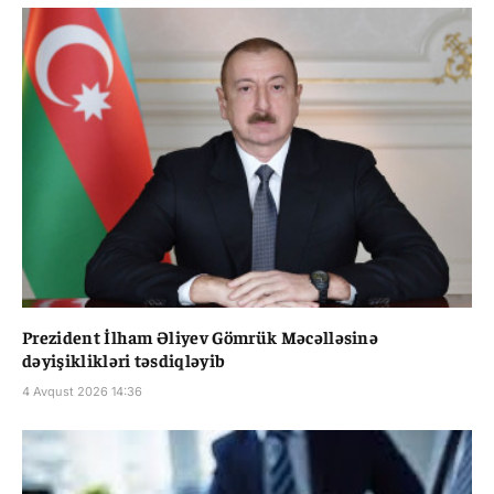
Prezident İlham Əliyev Gömrük Məcəlləsinə
dəyişiklikləri təsdiqləyib
4 Avqust 2026 14:36