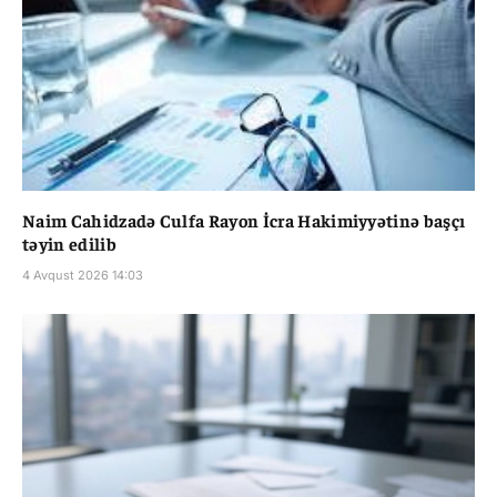
Naim Cahidzadə Culfa Rayon İcra Hakimiyyətinə başçı
təyin edilib
4 Avqust 2026 14:03