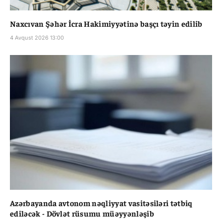
Naxcıvan Şəhər İcra Hakimiyyətinə başçı təyin edilib
4 Avqust 2026 13:00
Azərbayanda avtonom nəqliyyat vasitəsiləri tətbiq
ediləcək - Dövlət rüsumu müəyyənləşib