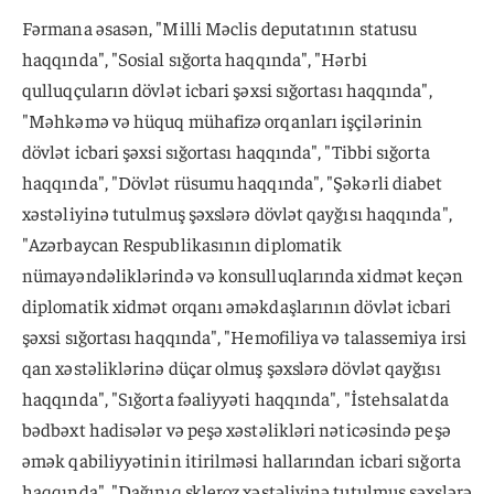
Fərmana əsasən, "Milli Məclis deputatının statusu
haqqında", "Sosial sığorta haqqında", "Hərbi
qulluqçuların dövlət icbari şəxsi sığortası haqqında",
"Məhkəmə və hüquq mühafizə orqanları işçilərinin
dövlət icbari şəxsi sığortası haqqında", "Tibbi sığorta
haqqında", "Dövlət rüsumu haqqında", "Şəkərli diabet
xəstəliyinə tutulmuş şəxslərə dövlət qayğısı haqqında",
"Azərbaycan Respublikasının diplomatik
nümayəndəliklərində və konsulluqlarında xidmət keçən
diplomatik xidmət orqanı əməkdaşlarının dövlət icbari
şəxsi sığortası haqqında", "Hemofiliya və talassemiya irsi
qan xəstəliklərinə düçar olmuş şəxslərə dövlət qayğısı
haqqında", "Sığorta fəaliyyəti haqqında", "İstehsalatda
bədbəxt hadisələr və peşə xəstəlikləri nəticəsində peşə
əmək qabiliyyətinin itirilməsi hallarından icbari sığorta
haqqında", "Dağınıq skleroz xəstəliyinə tutulmuş şəxslərə