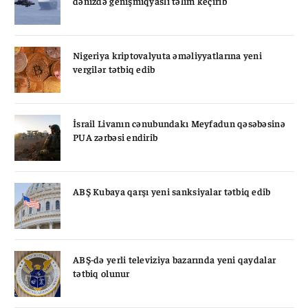
dənizdə genişmiqyaslı təlim keçirib
Nigeriya kriptovalyuta əməliyyatlarına yeni
vergilər tətbiq edib
İsrail Livanın cənubundakı Meyfadun qəsəbəsinə
PUA zərbəsi endirib
ABŞ Kubaya qarşı yeni sanksiyalar tətbiq edib
ABŞ-də yerli televiziya bazarında yeni qaydalar
tətbiq olunur