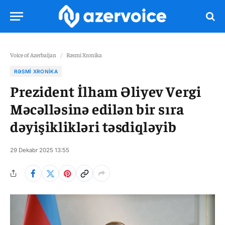
Voice of Azerbaijan
/
Rəsmi Xronika
RƏSMI XRONIKA
Prezident İlham Əliyev Vergi
Məcəlləsinə edilən bir sıra
dəyişiklikləri təsdiqləyib
29 Dekabr 2025 13:55