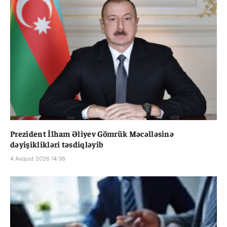
Prezident İlham Əliyev Gömrük Məcəlləsinə
dəyişiklikləri təsdiqləyib
4 Avqust 2026 14:36