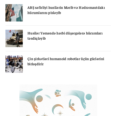
ABŞ səfirliyi husilərin Mərib və Hədrəmautdakı
hücumlarını pisləyib
Husilər Yəməndə hərbi düşərgələrə hücumları
təsdiqləyib
Çin şirkətləri humanoid robotlar üçün güclərini
birləşdirir