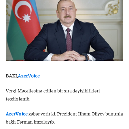
BAKI,
AzerVoice
Vergi Məcəlləsinə edilən bir sıra dəyişiklikləri
təsdiqlənib.
AzerVoice
xəbər verir ki, Prezident İlham Əliyev bununla
bağlı Fərman imzalayıb.