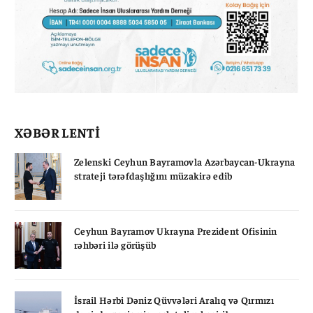
XƏBƏR LENTİ
Zelenski Ceyhun Bayramovla Azərbaycan-Ukrayna
strateji tərəfdaşlığını müzakirə edib
Ceyhun Bayramov Ukrayna Prezident Ofisinin
rəhbəri ilə görüşüb
İsrail Hərbi Dəniz Qüvvələri Aralıq və Qırmızı