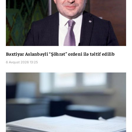
Bəxtiyar Aslanbəyli “Şöhrət” ordeni ilə təltif edilib
6 Avqust 2026 13:25