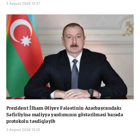
3 Avqust 2026 13:37
Prezident İlham Əliyev Fələstinin Azərbaycandakı
Səfirliyinə maliyyə yardımının göstərilməsi barədə
protokolu təsdiqləyib
3 Avqust 2026 13:25