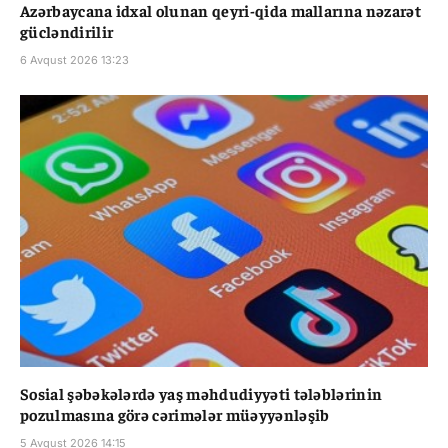
Azərbaycana idxal olunan qeyri-qida mallarına nəzarət
gücləndirilir
6 Avqust 2026 13:23
Sosial şəbəkələrdə yaş məhdudiyyəti tələblərinin
pozulmasına görə cərimələr müəyyənləşib
5 Avqust 2026 14:15