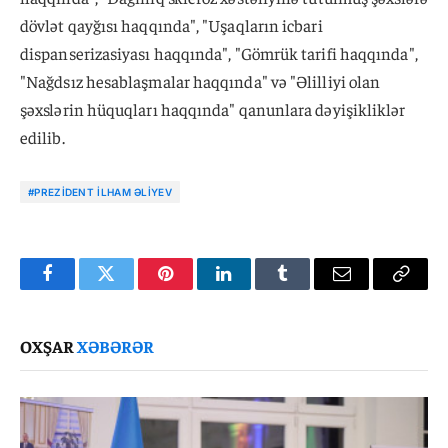
dövlət qayğısı haqqında", "Uşaqların icbari
dispanserizasiyası haqqında", "Gömrük tarifi haqqında",
"Nağdsız hesablaşmalar haqqında" və "Əlilliyi olan
şəxslərin hüquqları haqqında" qanunlara dəyişikliklər
edilib.
#PREZIDENT İLHAM ƏLIYEV
Facebook
Twitter
Pinterest
LinkedIn
Tumblr
Email
Copy
Link
OXŞAR
XƏBƏRƏR