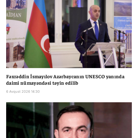
Fəxrəddin İsmayılov Azərbaycanın UNESCO yanında
daimi nümayəndəsi təyin edilib
6 Avqust 2026 14:30