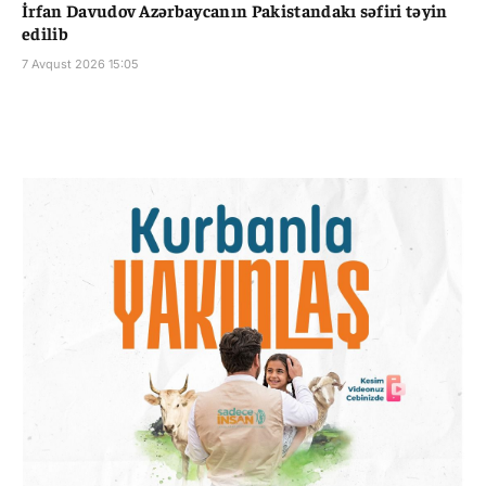
İrfan Davudov Azərbaycanın Pakistandakı səfiri təyin
edilib
7 Avqust 2026 15:05