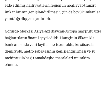
əldə edilmiş nailiyyətlərin regionun nəqliyyat-tranzit
imkanlarının genişləndirilməsi üçün də böyük imkanlar
yaratdığı diqqətə çatdırıldı.
Görüşdə Mərkəzi Asiya-Azərbaycan-Avropa marşrutu üzrə
bağlantıların önəmi qeyd edildi. Həmçinin ölkəmizlə
bank arasında yeni layihələrə toxunuldu, bu xüsusda
dəmiryolu, metro şəbəkəsinin genişləndirilməsi və su
təchizatı ilə bağlı əməkdaşlıq məsələləri müzakirə
olundu.