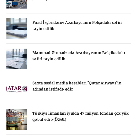
Fuad İsgəndərov Azərbaycanın Polşadakı səfiri
təyin edilib
Məmməd Əhmədzadə Azərbaycanın Belçikadakı
səfiri təyin edilib
Saxta sosial media hesabları "Qatar Airways"in
adından istifadə edir
Türkiyə limanları iyulda 47 milyon tondan çox yük
qəbul edib (ÖZƏL)