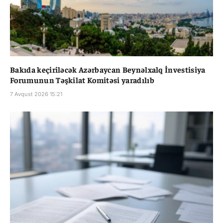
Bakıda keçiriləcək Azərbaycan Beynəlxalq İnvestisiya
Forumunun Təşkilat Komitəsi yaradılıb
7 Avqust 2026 15:21