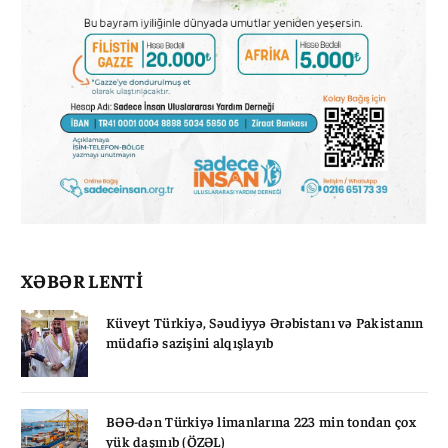
XƏBƏR LENTİ
Küveyt Türkiyə, Səudiyyə Ərəbistanı və Pakistanın
müdafiə sazişini alqışlayıb
BƏƏ-dən Türkiyə limanlarına 223 min tondan çox
yük daşınıb (ÖZƏL)