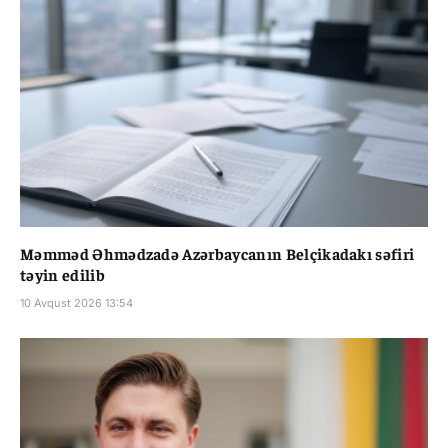
Məmməd Əhmədzadə Azərbaycanın Belçikadakı səfiri
təyin edilib
10 Avqust 2026 13:54