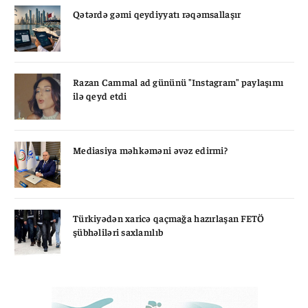
Qətərdə gəmi qeydiyyatı rəqəmsallaşır
Razan Cammal ad gününü "Instagram" paylaşımı
ilə qeyd etdi
Mediasiya məhkəməni əvəz edirmi?
Türkiyədən xaricə qaçmağa hazırlaşan FETÖ
şübhəliləri saxlanılıb