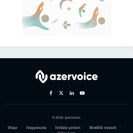
Facebook
X
Linkedin
Youtube
(Twitter)
© 2026 Azervoice.
Əlaqə
Haqqımızda
İstifadə şərtləri
Məxfilik siyasəti
Xəbər lenti