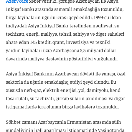
AzerVoice
xəbər verir ki, görüşdə Azərbaycan ilə Asiya
İnkişaf Bankı arasında səmərəli əməkdaşlığa toxunuldu,
birgə layihələrin uğurlu icrası qeyd edildi. 1999-cu ildən
indiyədək Asiya İnkişaf Bankı tərəfindən nəqliyyat, su
təchizatı, enerji, maliyyə, təhsil, səhiyyə və digər sahələri
əhatə edən 145 kredit, qrant, investisiya və texniki
yardım layihələri üzrə Azərbaycana 5,5 milyard dollar
dəyərində maliyyə dəstəyinin göstərildiyi vurğulandı.
Asiya İnkişaf Bankının Azərbaycan dövləti ilə yanaşı, özəl
sektorla da uğurlu əməkdaşlıq etdiyi qeyd olundu. Bu
xüsusda neft-qaz, elektrik enerjisi, yol, dəmiryolu, kənd
təsərrüfatı, su təchizatı, çirkab suların axıdılması və digər
istiqamətlərdə icra olunan birgə layihələrə toxunuldu.
Söhbət zamanı Azərbaycanla Ermənistan arasında sülh
gündəliyinin irəli aparılması istiqamətində Vaşinqtonda