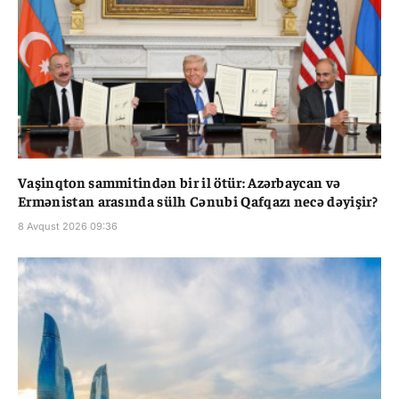
Vaşinqton sammitindən bir il ötür: Azərbaycan və
Ermənistan arasında sülh Cənubi Qafqazı necə dəyişir?
8 Avqust 2026 09:36