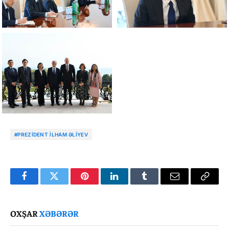
#PREZIDENT İLHAM ƏLIYEV
Facebook
Twitter
Pinterest
LinkedIn
Tumblr
Email
Copy
Link
OXŞAR
XƏBƏRƏR