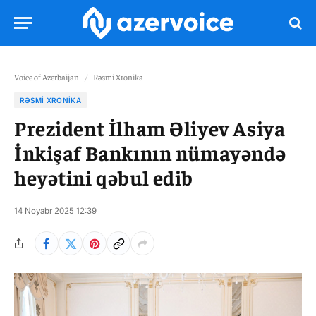
Voice of Azerbaijan
/
Rəsmi Xronika
RƏSMI XRONIKA
Prezident İlham Əliyev Asiya
İnkişaf Bankının nümayəndə
heyətini qəbul edib
14 Noyabr 2025 12:39