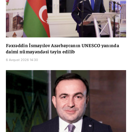
Fəxrəddin İsmayılov Azərbaycanın UNESCO yanında
daimi nümayəndəsi təyin edilib
6 Avqust 2026 14:30