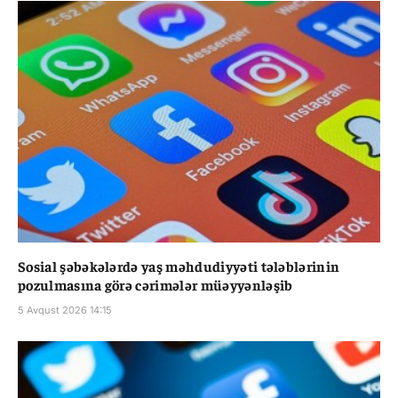
Sosial şəbəkələrdə yaş məhdudiyyəti tələblərinin
pozulmasına görə cərimələr müəyyənləşib
5 Avqust 2026 14:15