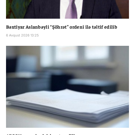
Bəxtiyar Aslanbəyli “Şöhrət” ordeni ilə təltif edilib
6 Avqust 2026 13:25