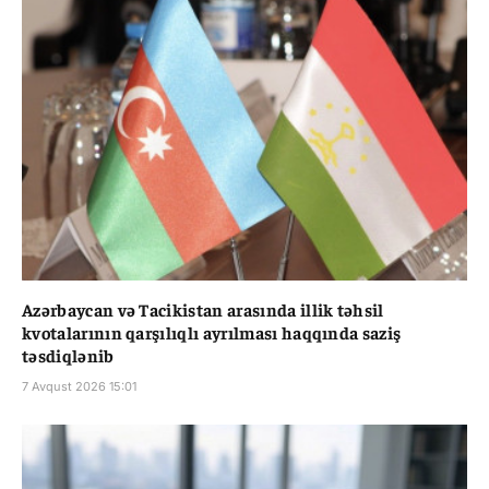
Azərbaycan və Tacikistan arasında illik təhsil
kvotalarının qarşılıqlı ayrılması haqqında saziş
təsdiqlənib
7 Avqust 2026 15:01