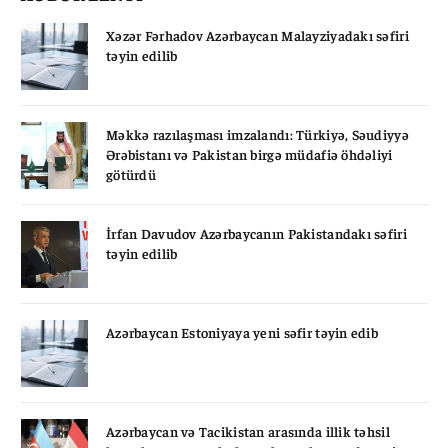
Xəzər Fərhadov Azərbaycan Malayziyadakı səfiri
təyin edilib
Məkkə razılaşması imzalandı: Türkiyə, Səudiyyə
Ərəbistanı və Pakistan birgə müdafiə öhdəliyi
götürdü
İrfan Davudov Azərbaycanın Pakistandakı səfiri
təyin edilib
Azərbaycan Estoniyaya yeni səfir təyin edib
Azərbaycan və Tacikistan arasında illik təhsil