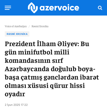
Voice of Azerbaijan
/
Rəsmi Xronika
RƏSMI XRONIKA
Prezident İlham Əliyev: Bu
gün minifutbol milli
komandasının sırf
Azərbaycanda doğulub boya-
başa çatmış gənclərdən ibarət
olması xüsusi qürur hissi
oyadır
2 İyun 2025 17:22