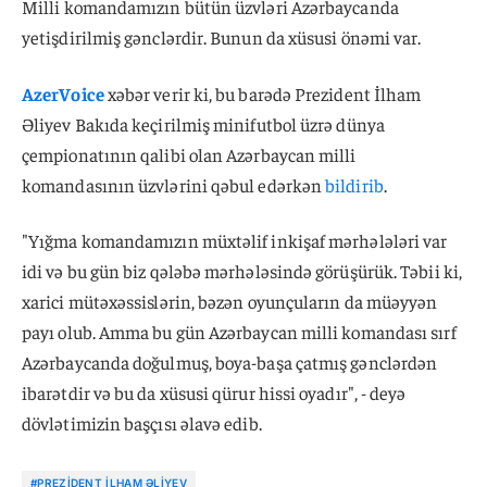
Milli komandamızın bütün üzvləri Azərbaycanda
yetişdirilmiş gənclərdir. Bunun da xüsusi önəmi var.
AzerVoice
xəbər verir ki, bu barədə Prezident İlham
Əliyev Bakıda keçirilmiş minifutbol üzrə dünya
çempionatının qalibi olan Azərbaycan milli
komandasının üzvlərini qəbul edərkən
bildirib
.
"Yığma komandamızın müxtəlif inkişaf mərhələləri var
idi və bu gün biz qələbə mərhələsində görüşürük. Təbii ki,
xarici mütəxəssislərin, bəzən oyunçuların da müəyyən
payı olub. Amma bu gün Azərbaycan milli komandası sırf
Azərbaycanda doğulmuş, boya-başa çatmış gənclərdən
ibarətdir və bu da xüsusi qürur hissi oyadır", - deyə
dövlətimizin başçısı əlavə edib.
#PREZIDENT İLHAM ƏLIYEV