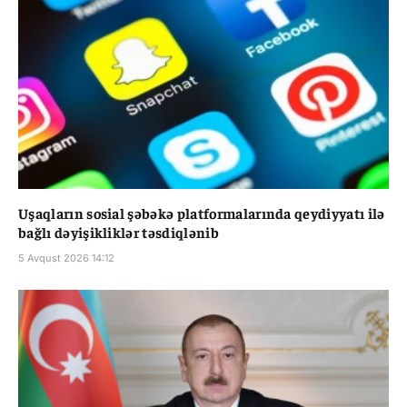
Uşaqların sosial şəbəkə platformalarında qeydiyyatı ilə
bağlı dəyişikliklər təsdiqlənib
5 Avqust 2026 14:12