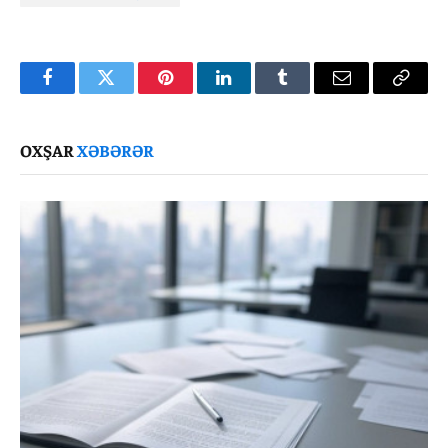
Facebook
Twitter
Pinterest
LinkedIn
Tumblr
Email
Copy
Link
OXŞAR
XƏBƏRƏR