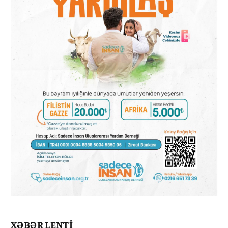
XƏBƏR LENTİ