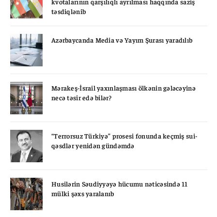
kvotalarının qarşılıqlı ayrılması haqqında saziş
təsdiqlənib
Azərbaycanda Media və Yayım Şurası yaradılıb
Mərakeş-İsrail yaxınlaşması ölkənin gələcəyinə
necə təsir edə bilər?
“Terrorsuz Türkiyə” prosesi fonunda keçmiş sui-
qəsdlər yenidən gündəmdə
Husilərin Səudiyyəyə hücumu nəticəsində 11
mülki şəxs yaralanıb