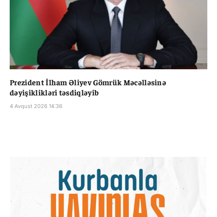
Prezident İlham Əliyev Gömrük Məcəlləsinə
dəyişiklikləri təsdiqləyib
4 Avqust 2026 14:36