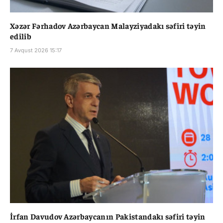
Xəzər Fərhadov Azərbaycan Malayziyadakı səfiri təyin
edilib
7 Avqust 2026 15:17
İrfan Davudov Azərbaycanın Pakistandakı səfiri təyin