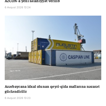
AZCON-a yeni səlahiyyət verilib
6 Avqust 2026 13:24
Azərbaycana idxal olunan qeyri-qida mallarına nəzarət
gücləndirilir
6 Avqust 2026 13:23