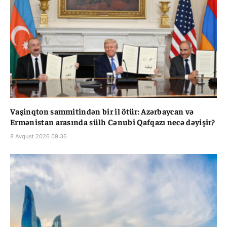
Vaşinqton sammitindən bir il ötür: Azərbaycan və
Ermənistan arasında sülh Cənubi Qafqazı necə dəyişir?
8 Avqust 2026 09:36