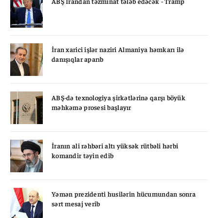
ABŞ İrandan təzminat tələb edəcək - Tramp
İran xarici işlər naziri Almaniya həmkarı ilə
danışıqlar aparıb
ABŞ-də texnologiya şirkətlərinə qarşı böyük
məhkəmə prosesi başlayır
İranın ali rəhbəri altı yüksək rütbəli hərbi
komandir təyin edib
Yəmən prezidenti husilərin hücumundan sonra
sərt mesaj verib