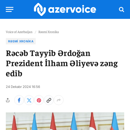
Voice of Azerbaijan
/
Rəsmi Xronika
RƏSMI XRONIKA
Rəcəb Tayyib Ərdoğan
Prezident İlham Əliyevə zəng
edib
24 Dekabr 2024 16:56