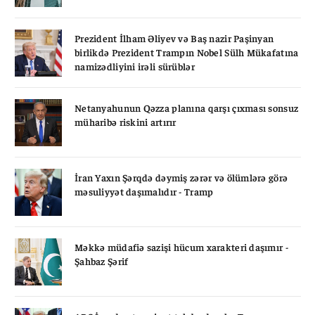
Prezident İlham Əliyev və Baş nazir Paşinyan
birlikdə Prezident Trampın Nobel Sülh Mükafatına
namizədliyini irəli sürüblər
Netanyahunun Qəzza planına qarşı çıxması sonsuz
müharibə riskini artırır
İran Yaxın Şərqdə dəymiş zərər və ölümlərə görə
məsuliyyət daşımalıdır - Tramp
Məkkə müdafiə sazişi hücum xarakteri daşımır -
Şahbaz Şərif