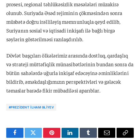
prosesi, regional təhlükəsizlik məsələləri müzakirə
olunub. Suriyada Əsəd rejiminin çökməsindən sonra
müsbətə doğru irəlliləyiş məmnunluqla qeyd edilib,
Suriyanın sosial və iqtisadi inkişafı ilə bağlı birgə
səylərin göstərilməsi razılaşdırılıb.
Dövlət başçıları ölkələrimiz arasında dostluq, qardaşlıq
və strateji müttəfiqlik münasibətlərinin bundan sonra da
bütün sahələrdə uğurla inkişaf edəcəyinə əminliklərini
bildirib, əməkdaşlığımızın perspektivləri və gələcək
təmaslar barədə fikir mübadiləsi aparıblar.
#PREZIDENT İLHAM ƏLIYEV
Facebook
Twitter
Pinterest
LinkedIn
Tumblr
Email
Copy