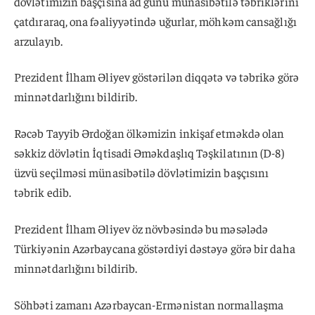
dövlətimizin başçısına ad günü münasibətilə təbriklərini
çatdıraraq, ona fəaliyyətində uğurlar, möhkəm cansağlığı
arzulayıb.
Prezident İlham Əliyev göstərilən diqqətə və təbrikə görə
minnətdarlığını bildirib.
Rəcəb Tayyib Ərdoğan ölkəmizin inkişaf etməkdə olan
səkkiz dövlətin İqtisadi Əməkdaşlıq Təşkilatının (D-8)
üzvü seçilməsi münasibətilə dövlətimizin başçısını
təbrik edib.
Prezident İlham Əliyev öz növbəsində bu məsələdə
Türkiyənin Azərbaycana göstərdiyi dəstəyə görə bir daha
minnətdarlığını bildirib.
Söhbəti zamanı Azərbaycan-Ermənistan normallaşma