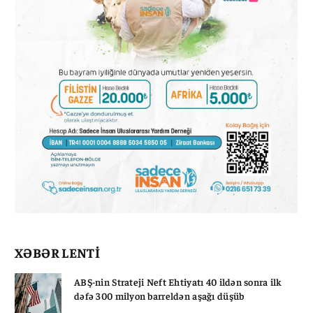
XƏBƏR LENTİ
ABŞ-nin Strateji Neft Ehtiyatı 40 ildən sonra ilk
dəfə 300 milyon barreldən aşağı düşüb