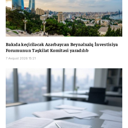
Bakıda keçiriləcək Azərbaycan Beynəlxalq İnvestisiya
Forumunun Təşkilat Komitəsi yaradılıb
7 Avqust 2026 15:21