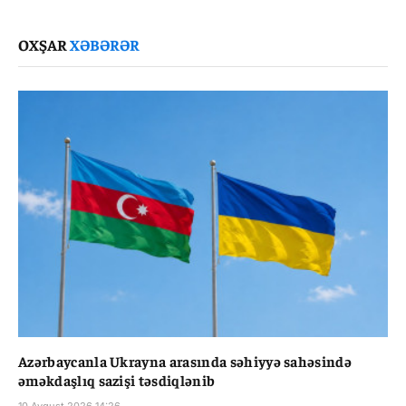
Link
OXŞAR
XƏBƏRƏR
Azərbaycanla Ukrayna arasında səhiyyə sahəsində
əməkdaşlıq sazişi təsdiqlənib