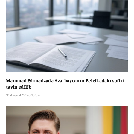
Məmməd Əhmədzadə Azərbaycanın Belçikadakı səfiri
təyin edilib
10 Avqust 2026 13:54