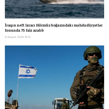
İraqın neft ixracı Hörmüz boğazındakı məhdudiyyətlər
fonunda 75 faiz azalıb
8 Avqust 2026 18:12