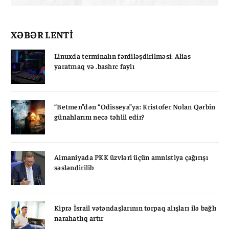
XƏBƏR LENTİ
Linuxda terminalın fərdiləşdirilməsi: Alias
yaratmaq və .bashrc faylı
“Betmen”dən “Odisseya”ya: Kristofer Nolan Qərbin
günahlarını necə təhlil edir?
Almaniyada PKK üzvləri üçün amnistiya çağırışı
səsləndirilib
Kiprə İsrail vətəndaşlarının torpaq alışları ilə bağlı
narahatlıq artır