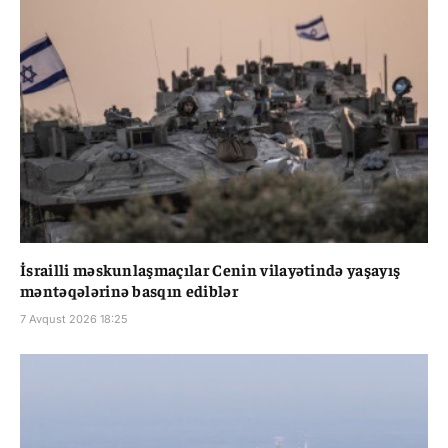
İsrailli məskunlaşmaçılar Cenin vilayətində yaşayış
məntəqələrinə basqın ediblər
7 Avqust 2026 18:25