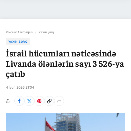
Voice of Azerbaijan
/
Yaxın Şərq
YAXIN ŞƏRQ
İsrail hücumları nəticəsində
Livanda ölənlərin sayı 3 526-ya
çatıb
4 İyun 2026 21:04