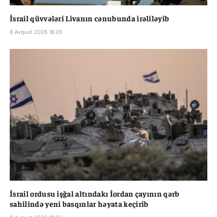
İsrail qüvvələri Livanın cənubunda irəliləyib
8 Avqust 2026 18:05
İsrail ordusu işğal altındakı İordan çayının qərb
sahilində yeni basqınlar həyata keçirib