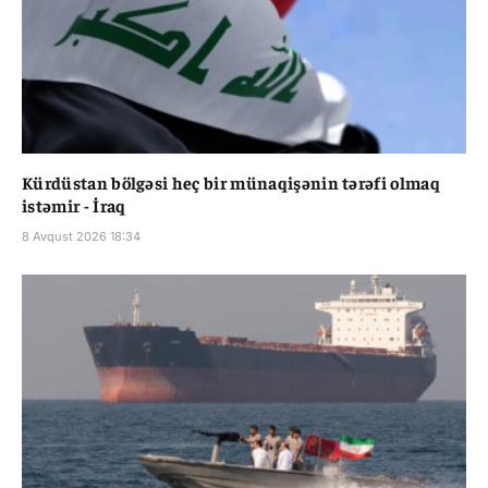
Kürdüstan bölgəsi heç bir münaqişənin tərəfi olmaq
istəmir - İraq
8 Avqust 2026 18:34