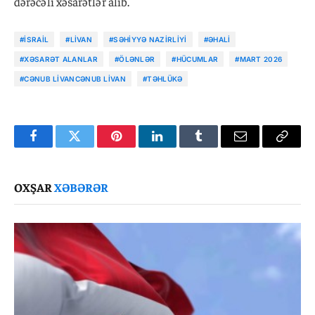
dərəcəli xəsarətlər alıb.
#İSRAIL
#LIVAN
#SƏHIYYƏ NAZIRLIYI
#ƏHALI
#XƏSARƏT ALANLAR
#ÖLƏNLƏR
#HÜCUMLAR
#MART 2026
#CƏNUB LIVANCƏNUB LIVAN
#TƏHLÜKƏ
Facebook
Twitter
Pinterest
LinkedIn
Tumblr
Email
Copy
Link
OXŞAR
XƏBƏRƏR