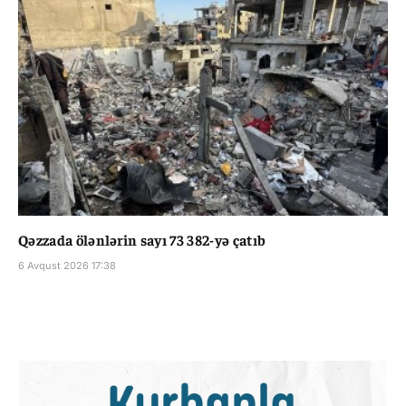
Qəzzada ölənlərin sayı 73 382-yə çatıb
6 Avqust 2026 17:38