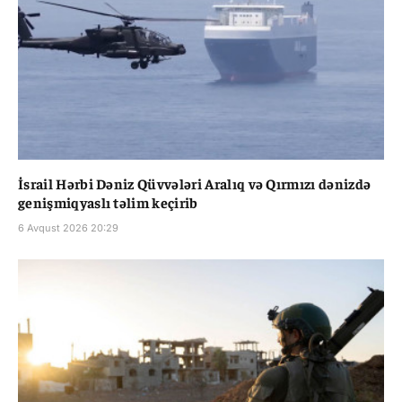
İsrail Hərbi Dəniz Qüvvələri Aralıq və Qırmızı dənizdə
genişmiqyaslı təlim keçirib
6 Avqust 2026 20:29