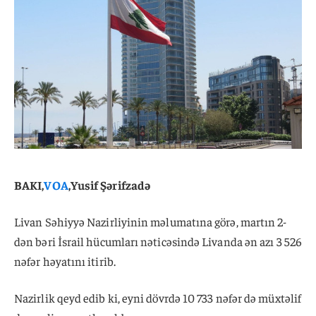
BAKI,
VOA
,Yusif Şərifzadə
Livan Səhiyyə Nazirliyinin məlumatına görə, martın 2-
dən bəri İsrail hücumları nəticəsində Livanda ən azı 3 526
nəfər həyatını itirib.
Nazirlik qeyd edib ki, eyni dövrdə 10 733 nəfər də müxtəlif