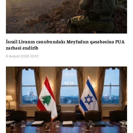
İsrail Livanın cənubundakı Meyfadun qəsəbəsinə PUA
zərbəsi endirib
6 Avqust 2026 20:01