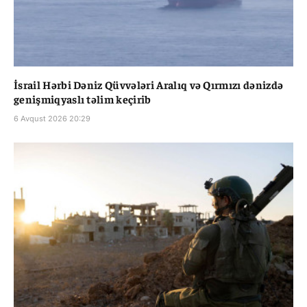
İsrail Hərbi Dəniz Qüvvələri Aralıq və Qırmızı dənizdə
genişmiqyaslı təlim keçirib
6 Avqust 2026 20:29