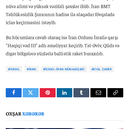
nüvə alimi və yüksək vəzifəli şəxslər ölüb. İran BMT
Təhlükəsizlik Şurasının hadisə ilə əlaqədar fövqəladə
iclas keçirməsini istəyib.
Bu hücumlara cavab olaraq isə İran Ordusu İsrailə qarşı
"Həqiqi vəd III" adlı əməliyyat keçirib. Təl-Əviv, Qüds və
digər bölgələrə yüzlərlə ballistik raket buraxılıb.
#İSRAIL
#İRAN
#İSRAIL-İRAN MÜNAQIŞƏSI
#EYAL ZAMIR
Facebook
Twitter
Pinterest
LinkedIn
Tumblr
Email
Copy
Link
OXŞAR
XƏBƏRƏR