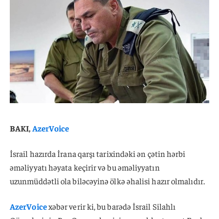
BAKI,
AzerVoice
İsrail hazırda İrana qarşı tarixindəki ən çətin hərbi
əməliyyatı həyata keçirir və bu əməliyyatın
uzunmüddətli ola biləcəyinə ölkə əhalisi hazır olmalıdır.
AzerVoice
xəbər verir ki, bu barədə İsrail Silahlı