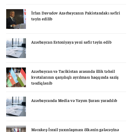
İrfan Davudov Azərbaycanın Pakistandakı səfiri
təyin edilib
Azərbaycan Estoniyaya yeni səfir təyin edib
Azərbaycan və Tacikistan arasında illik təhsil
kvotalarının qarşılıqlı ayrılması haqqında saziş
təsdiqlənib
Azərbaycanda Media və Yayım Şurası yaradılıb
Mərakeş-İsrail yaxınlaşması ölkənin gələcəyinə