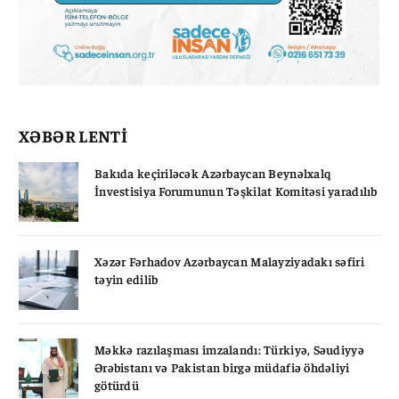
XƏBƏR LENTİ
Bakıda keçiriləcək Azərbaycan Beynəlxalq
İnvestisiya Forumunun Təşkilat Komitəsi yaradılıb
Xəzər Fərhadov Azərbaycan Malayziyadakı səfiri
təyin edilib
Məkkə razılaşması imzalandı: Türkiyə, Səudiyyə
Ərəbistanı və Pakistan birgə müdafiə öhdəliyi
götürdü