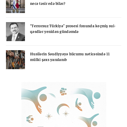
necə təsir edə bilər?
“Terrorsuz Türkiyə” prosesi fonunda keçmiş sui-
qəsdlər yenidən gündəmdə
Husilərin Səudiyyəyə hücumu nəticəsində 11
mülki şəxs yaralanıb