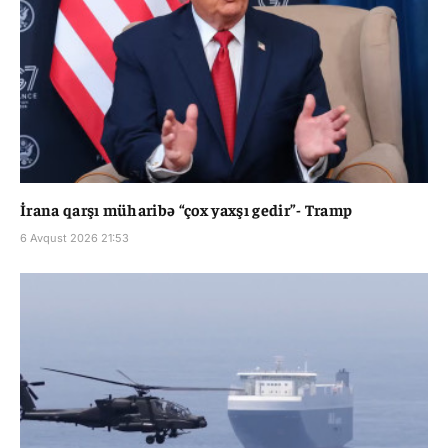
İrana qarşı müharibə “çox yaxşı gedir”- Tramp
6 Avqust 2026 21:53