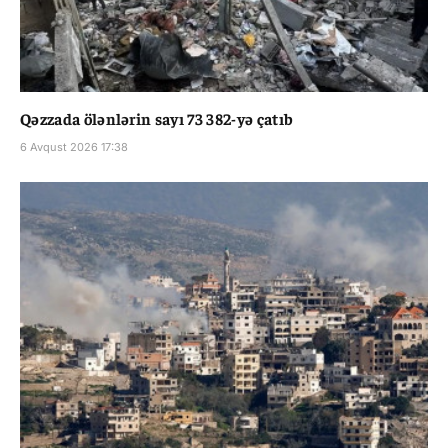
Qəzzada ölənlərin sayı 73 382-yə çatıb
6 Avqust 2026 17:38