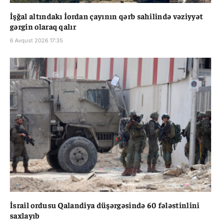
İşğal altındakı İordan çayının qərb sahilində vəziyyət
gərgin olaraq qalır
6 Avqust 2026 17:35
İsrail ordusu Qalandiya düşərgəsində 60 fələstinlini
saxlayıb