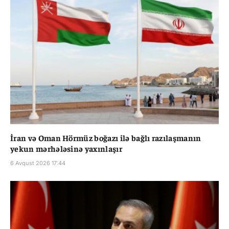
İran və Oman Hörmüz boğazı ilə bağlı razılaşmanın
yekun mərhələsinə yaxınlaşır
6 Avqust 2026 17:44