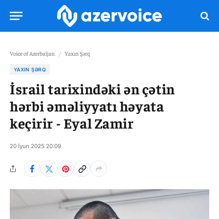
Voice of Azerbaijan
/
Yaxın Şərq
YAXIN ŞƏRQ
İsrail tarixindəki ən çətin
hərbi əməliyyatı həyata
keçirir - Eyal Zamir
20 İyun 2025 20:09