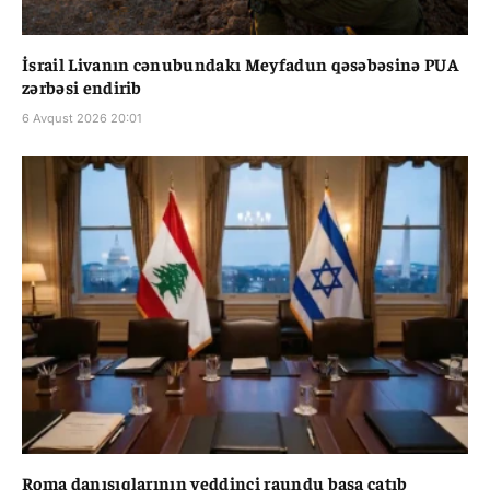
İsrail Livanın cənubundakı Meyfadun qəsəbəsinə PUA
zərbəsi endirib
6 Avqust 2026 20:01
Roma danışıqlarının yeddinci raundu başa çatıb