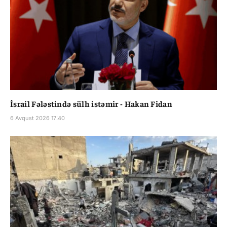
İsrail Fələstində sülh istəmir - Hakan Fidan
6 Avqust 2026 17:40