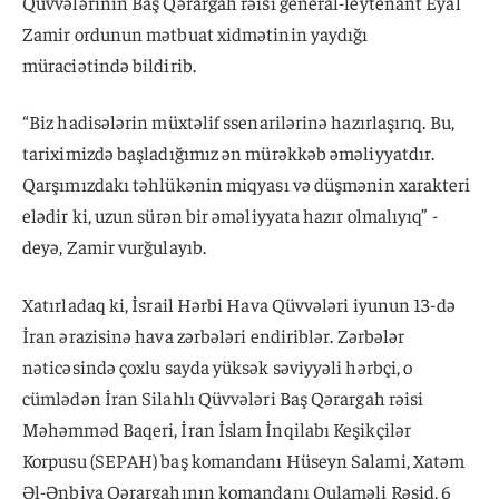
Qüvvələrinin Baş Qərargah rəisi general-leytenant Eyal
Zamir ordunun mətbuat xidmətinin yaydığı
müraciətində bildirib.
“Biz hadisələrin müxtəlif ssenarilərinə hazırlaşırıq. Bu,
tariximizdə başladığımız ən mürəkkəb əməliyyatdır.
Qarşımızdakı təhlükənin miqyası və düşmənin xarakteri
elədir ki, uzun sürən bir əməliyyata hazır olmalıyıq” -
deyə, Zamir vurğulayıb.
Xatırladaq ki, İsrail Hərbi Hava Qüvvələri iyunun 13-də
İran ərazisinə hava zərbələri endiriblər. Zərbələr
nəticəsində çoxlu sayda yüksək səviyyəli hərbçi, o
cümlədən İran Silahlı Qüvvələri Baş Qərargah rəisi
Məhəmməd Baqeri, İran İslam İnqilabı Keşikçilər
Korpusu (SEPAH) baş komandanı Hüseyn Salami, Xatəm
Əl-Ənbiya Qərargahının komandanı Qulaməli Rəşid, 6