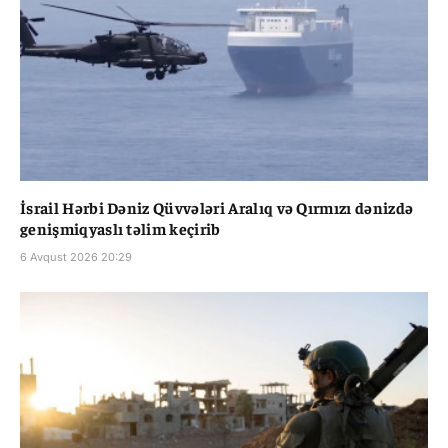
İsrail Hərbi Dəniz Qüvvələri Aralıq və Qırmızı dənizdə
genişmiqyaslı təlim keçirib
6 Avqust 2026 20:29