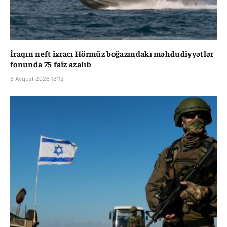
İraqın neft ixracı Hörmüz boğazındakı məhdudiyyətlər
fonunda 75 faiz azalıb
8 Avqust 2026 18:12