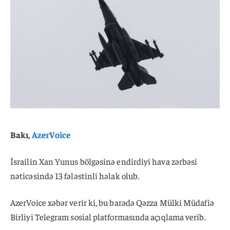
Bakı,
AzerVoice
İsrailin Xan Yunus bölgəsinə endirdiyi hava zərbəsi
nəticəsində 13 fələstinli həlak olub.
AzerVoice xəbər verir ki, bu barədə Qəzza Mülki Müdafiə
Birliyi Telegram sosial platformasında açıqlama verib.