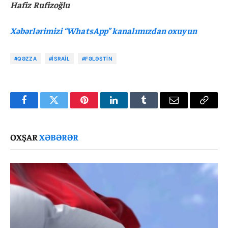
Hafiz Rufizoğlu
Xəbərlərimizi “WhatsApp” kanalımızdan oxuyun
#QƏZZA
#İSRAIL
#FƏLƏSTIN
Facebook
Twitter
Pinterest
LinkedIn
Tumblr
Email
Copy
Link
OXŞAR
XƏBƏRƏR