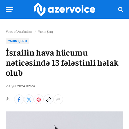
Voice of Azerbaijan
/
Yaxın Şərq
YAXIN ŞƏRQ
İsrailin hava hücumu
nəticəsində 13 fələstinli həlak
olub
29 İyul 2024 02:24