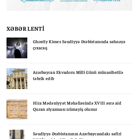
XƏBƏR LENTİ
Ghostly Kisses Səudiyyə Ərəbistanında səhnəyə
çıxacaq
Azərbaycan Ekvadoru Milli Günü münasibətilə
təbrik edib
Hira Mədəniyyət Məhəlləsində XVIII əsrə aid
Quran əlyazması nümayiş olunur
Səudiyyə Ərəbistanının Azərbaycandakı səfiri