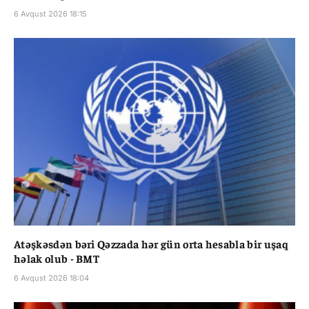
6 Avqust 2026 18:15
Atəşkəsdən bəri Qəzzada hər gün orta hesabla bir uşaq
həlak olub - BMT
6 Avqust 2026 18:04