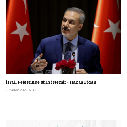
İsrail Fələstində sülh istəmir - Hakan Fidan
6 Avqust 2026 17:40