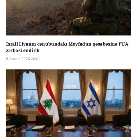
İsrail Livanın cənubundakı Meyfadun qəsəbəsinə PUA
zərbəsi endirib
6 Avqust 2026 20:01