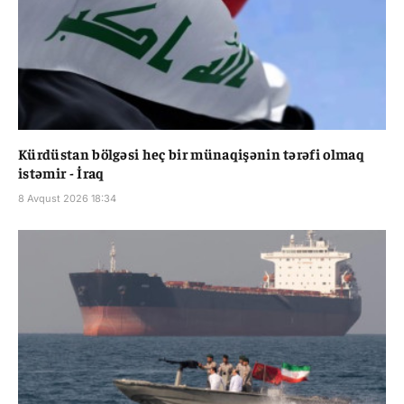
Kürdüstan bölgəsi heç bir münaqişənin tərəfi olmaq
istəmir - İraq
8 Avqust 2026 18:34