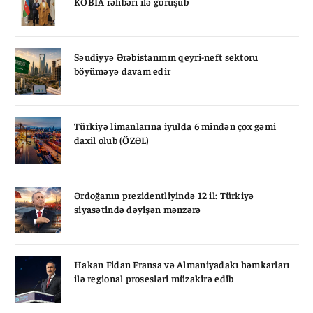
KOBİA rəhbəri ilə görüşüb
Səudiyyə Ərəbistanının qeyri-neft sektoru
böyüməyə davam edir
Türkiyə limanlarına iyulda 6 mindən çox gəmi
daxil olub (ÖZƏL)
Ərdoğanın prezidentliyində 12 il: Türkiyə
siyasətində dəyişən mənzərə
Hakan Fidan Fransa və Almaniyadakı həmkarları
ilə regional prosesləri müzakirə edib