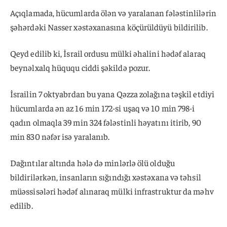
Açıqlamada, hücumlarda ölən və yaralanan fələstinlilərin
şəhərdəki Nasser xəstəxanasına köçürüldüyü bildirilib.
Qeyd edilib ki, İsrail ordusu mülki əhalini hədəf alaraq
beynəlxalq hüququ ciddi şəkildə pozur.
İsrailin 7 oktyabrdan bu yana Qəzza zolağına təşkil etdiyi
hücumlarda ən az 16 min 172-si uşaq və 10 min 798-i
qadın olmaqla 39 min 324 fələstinli həyatını itirib, 90
min 830 nəfər isə yaralanıb.
Dağıntılar altında hələ də minlərlə ölü olduğu
bildirilərkən, insanların sığındığı xəstəxana və təhsil
müəssisələri hədəf alınaraq mülki infrastruktur da məhv
edilib.