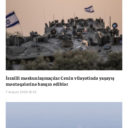
İsrailli məskunlaşmaçılar Cenin vilayətində yaşayış
məntəqələrinə basqın ediblər
7 Avqust 2026 18:25