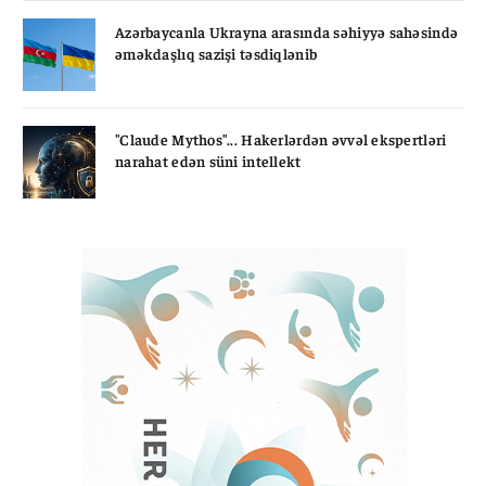
Azərbaycanla Ukrayna arasında səhiyyə sahəsində
əməkdaşlıq sazişi təsdiqlənib
"Claude Mythos"... Hakerlərdən əvvəl ekspertləri
narahat edən süni intellekt