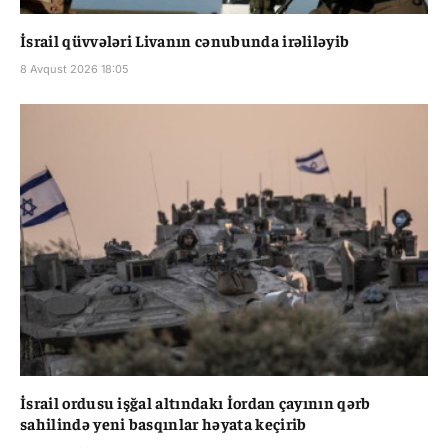
İsrail qüvvələri Livanın cənubunda irəliləyib
8 Avqust 2026 18:05
İsrail ordusu işğal altındakı İordan çayının qərb
sahilində yeni basqınlar həyata keçirib