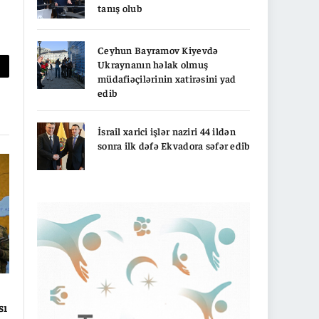
tanış olub
Ceyhun Bayramov Kiyevdə
Ukraynanın həlak olmuş
py
müdafiəçilərinin xatirəsini yad
edib
nk
İsrail xarici işlər naziri 44 ildən
sonra ilk dəfə Ekvadora səfər edib
sı