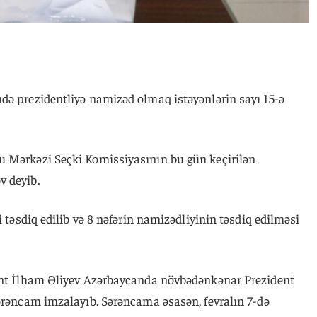
də prezidentliyə namizəd olmaq istəyənlərin sayı 15-ə
u Mərkəzi Seçki Komissiyasının bu gün keçirilən
v deyib.
i təsdiq edilib və 8 nəfərin namizədliyinin təsdiq edilməsi
dent İlham Əliyev Azərbaycanda növbədənkənar Prezident
Sərəncam imzalayıb. Sərəncama əsasən, fevralın 7-də