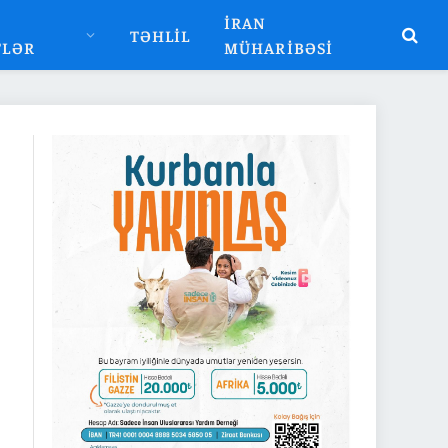
İRAN
TƏHLIL
TLƏR
MÜHARIBƏSI