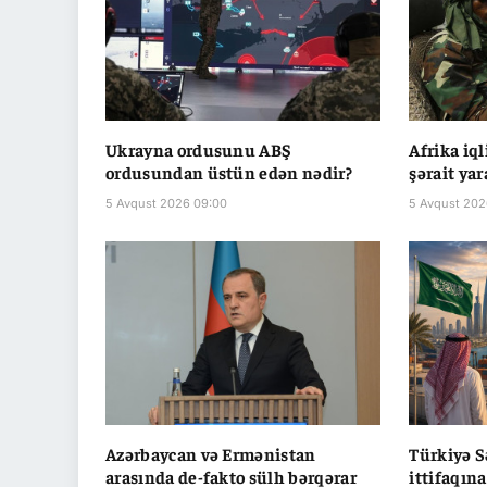
Ukrayna ordusunu ABŞ
Afrika iq
ordusundan üstün edən nədir?
şərait yar
5 Avqust 2026 09:00
5 Avqust 202
Azərbaycan və Ermənistan
Türkiyə S
arasında de-fakto sülh bərqərar
ittifaqına