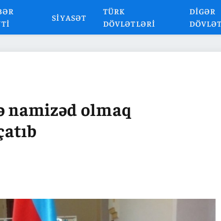
BƏR
TÜRK
DIGƏR
SIYASƏT
NTI
DÖVLƏTLƏRI
DÖVLƏ
də namizəd olmaq
çatıb