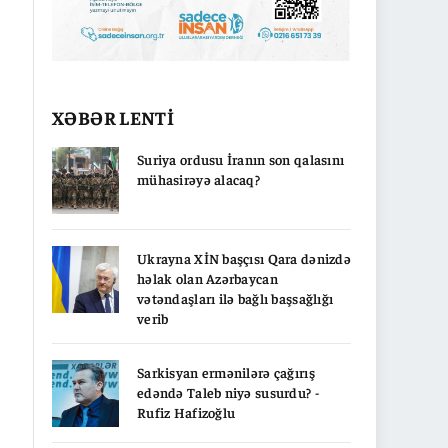
XƏBƏR LENTİ
Suriya ordusu İranın son qalasını
mühasirəyə alacaq?
Ukrayna XİN başçısı Qara dənizdə
həlak olan Azərbaycan
vətəndaşları ilə bağlı başsağlığı
verib
Sarkisyan ermənilərə çağırış
edəndə Taleb niyə susurdu? -
Rufiz Hafizoğlu