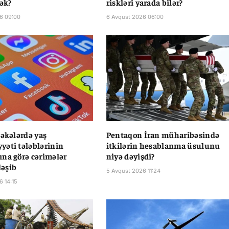
cək?
riskləri yarada bilər?
6 09:00
6 Avqust 2026 06:00
bəkələrdə yaş
Pentaqon İran müharibəsində
əti tələblərinin
itkilərin hesablanma üsulunu
na görə cərimələr
niyə dəyişdi?
əşib
5 Avqust 2026 11:24
6 14:15