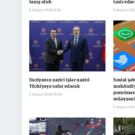
tanış olub
təsir edə
6 Avqust 2026 11:30
6 Avqust 202
Suriyanın xarici işlər naziri
Sosial şə
Türkiyəyə səfər edəcək
məhdudiyy
pozulması
5 Avqust 2026 15:40
müəyyənl
5 Avqust 202