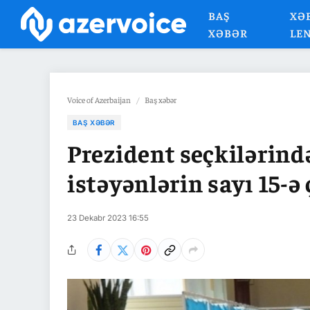
BAŞ
XƏ
XƏBƏR
LE
Voice of Azerbaijan
/
Baş xəbər
BAŞ XƏBƏR
Prezident seçkilərin
istəyənlərin sayı 15-ə 
23 Dekabr 2023 16:55