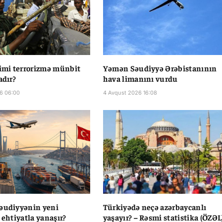
limi terrorizmə münbit
Yəmən Səudiyyə Ərəbistanının
adır?
hava limanını vurdu
6 06:00
4 Avqust 2026 16:08
əudiyyənin yeni
Türkiyədə neçə azərbaycanlı
 ehtiyatla yanaşır?
yaşayır? – Rəsmi statistika (ÖZƏL