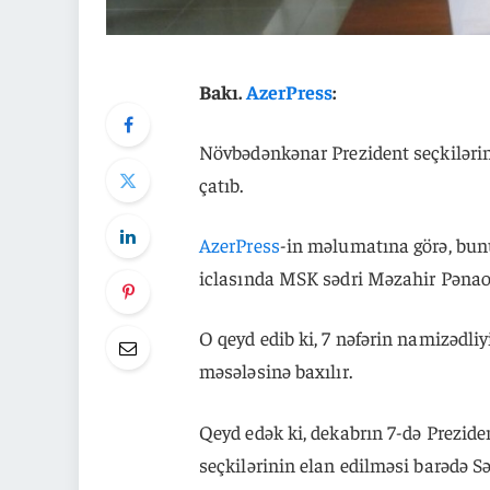
Bakı.
AzerPress
:
Növbədənkənar Prezident seçkilərin
çatıb.
AzerPress
-in məlumatına görə, bun
iclasında MSK sədri Məzahir Pənao
O qeyd edib ki, 7 nəfərin namizədliy
məsələsinə baxılır.
Qeyd edək ki, dekabrın 7-də Prezi
seçkilərinin elan edilməsi barədə 