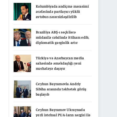
Kolumbiyada andiçmə mərasimi
ərəfəsində partlayıcı yüklü
avtobus zərərsizləşdirilib
Braziliya ABŞ-ı seçkilərə
müdaxilə cəhdində ittiham edib,
diplomatik gərginlik artır
Türkiyə və Azərbaycan media
sahəsində əməkdaşlığı yeni
mərhələyə daşıyır
Ceyhun Bayramovla Andriy
Sibiha arasında təkbətək görüş
başlayıb
Ceyhun Bayramov Ukraynada
yerli istehsal PUA-ların sərgisi ilə