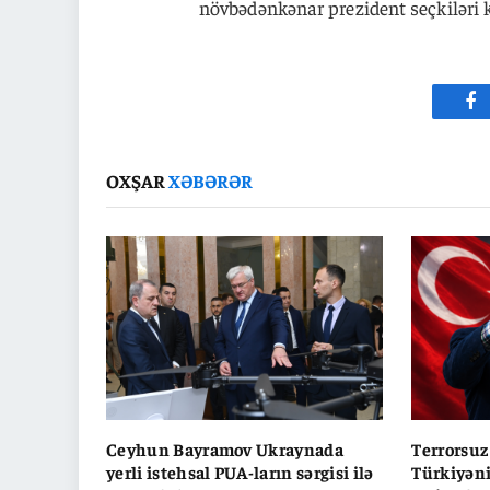
növbədənkənar prezident seçkiləri k
Fa
OXŞAR
XƏBƏRƏR
Ceyhun Bayramov Ukraynada
Terrorsuz
yerli istehsal PUA-ların sərgisi ilə
Türkiyəni