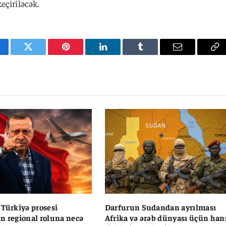
eçiriləcək.
cebook
Twitter
Pinterest
LinkedIn
Tumblr
Email
Co
Li
 Türkiyə prosesi
Darfurun Sudandan ayrılması
n regional roluna necə
Afrika və ərəb dünyası üçün han