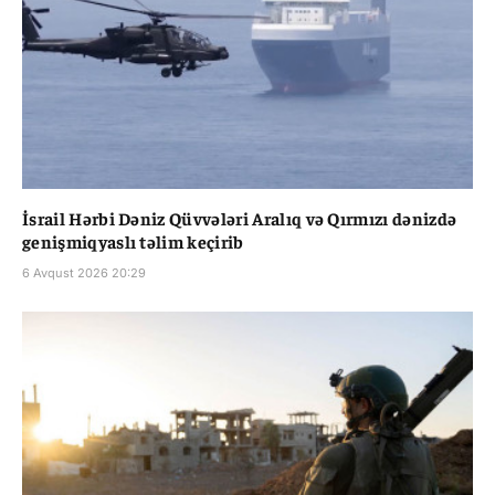
İsrail Hərbi Dəniz Qüvvələri Aralıq və Qırmızı dənizdə
genişmiqyaslı təlim keçirib
6 Avqust 2026 20:29