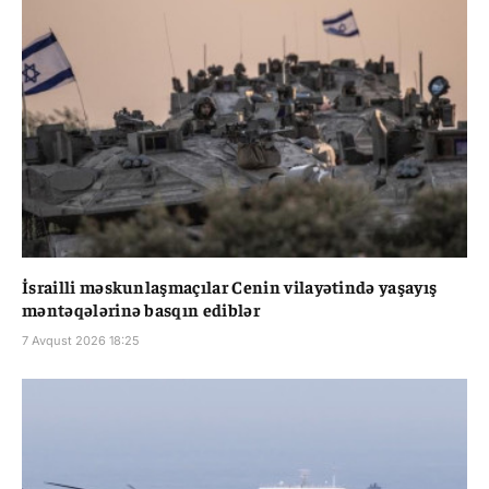
İsrailli məskunlaşmaçılar Cenin vilayətində yaşayış
məntəqələrinə basqın ediblər
7 Avqust 2026 18:25