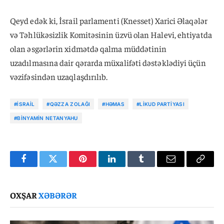
Qeyd edək ki, İsrail parlamenti (Knesset) Xarici Əlaqələr
və Təhlükəsizlik Komitəsinin üzvü olan Halevi, ehtiyatda
olan əsgərlərin xidmətdə qalma müddətinin
uzadılmasına dair qərarda müxalifəti dəstəklədiyi üçün
vəzifəsindən uzaqlaşdırılıb.
#İSRAIL
#QƏZZA ZOLAĞI
#HƏMAS
#LIKUD PARTIYASI
#BINYAMIN NETANYAHU
Facebook
Twitter
Pinterest
LinkedIn
Tumblr
Email
Copy
Link
OXŞAR
XƏBƏRƏR