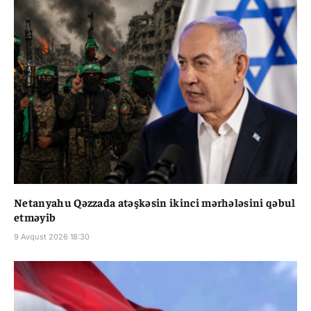
Netanyahu Qəzzada atəşkəsin ikinci mərhələsini qəbul
etməyib
9 Avqust 2026 18:30