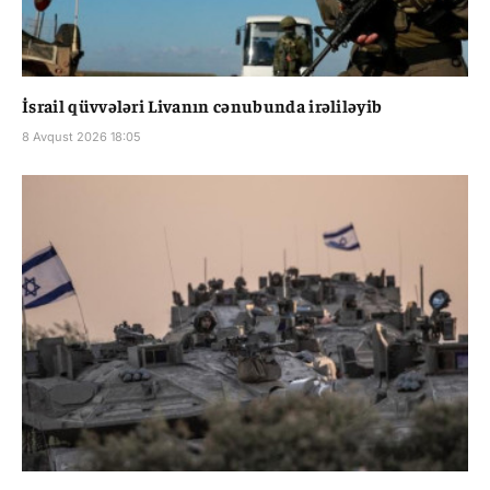
İsrail qüvvələri Livanın cənubunda irəliləyib
8 Avqust 2026 18:05