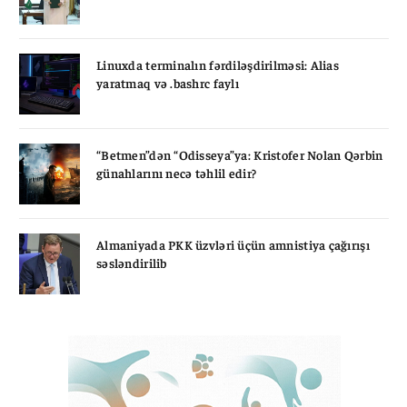
Linuxda terminalın fərdiləşdirilməsi: Alias
yaratmaq və .bashrc faylı
“Betmen”dən “Odisseya”ya: Kristofer Nolan Qərbin
günahlarını necə təhlil edir?
Almaniyada PKK üzvləri üçün amnistiya çağırışı
səsləndirilib