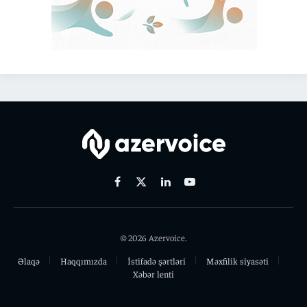
Facebook
X
Linkedin
Youtube
(Twitter)
© 2026 Azervoice.
Əlaqə
Haqqımızda
İstifadə şərtləri
Məxfilik siyasəti
Xəbər lenti