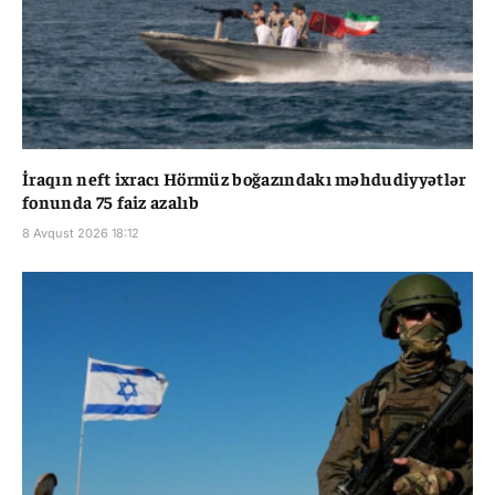
İraqın neft ixracı Hörmüz boğazındakı məhdudiyyətlər
fonunda 75 faiz azalıb
8 Avqust 2026 18:12