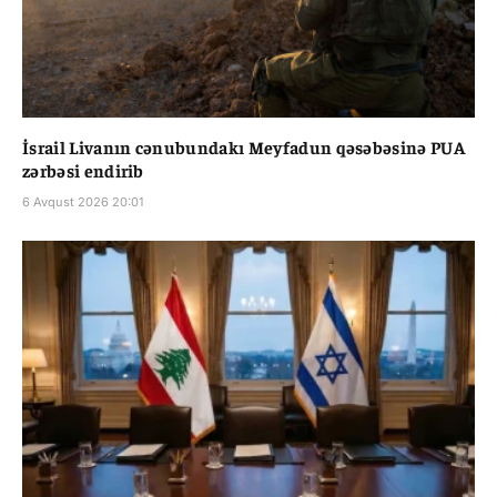
İsrail Livanın cənubundakı Meyfadun qəsəbəsinə PUA
zərbəsi endirib
6 Avqust 2026 20:01