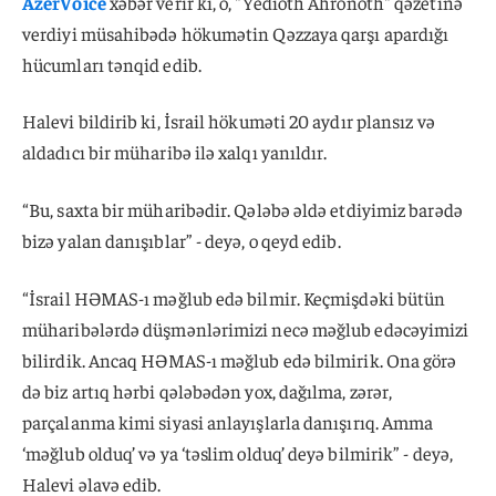
AzerVoice
xəbər verir ki, o, "Yedioth Ahronoth" qəzetinə
verdiyi müsahibədə hökumətin Qəzzaya qarşı apardığı
hücumları tənqid edib.
Halevi bildirib ki, İsrail hökuməti 20 aydır plansız və
aldadıcı bir müharibə ilə xalqı yanıldır.
“Bu, saxta bir müharibədir. Qələbə əldə etdiyimiz barədə
bizə yalan danışıblar” - deyə, o qeyd edib.
“İsrail HƏMAS-ı məğlub edə bilmir. Keçmişdəki bütün
müharibələrdə düşmənlərimizi necə məğlub edəcəyimizi
bilirdik. Ancaq HƏMAS-ı məğlub edə bilmirik. Ona görə
də biz artıq hərbi qələbədən yox, dağılma, zərər,
parçalanma kimi siyasi anlayışlarla danışırıq. Amma
‘məğlub olduq’ və ya ‘təslim olduq’ deyə bilmirik” - deyə,
Halevi əlavə edib.