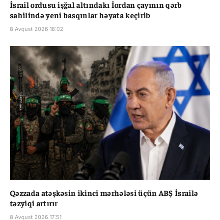
İsrail ordusu işğal altındakı İordan çayının qərb
sahilində yeni basqınlar həyata keçirib
8 Avqust 2026 18:02
Qəzzada atəşkəsin ikinci mərhələsi üçün ABŞ İsrailə
təzyiqi artırır
8 Avqust 2026 17:51