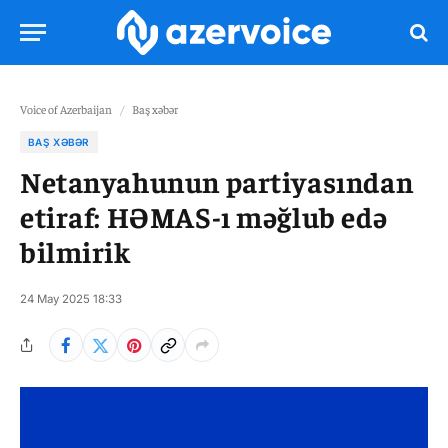
Voice of Azerbaijan
/
Baş xəbər
BAŞ XƏBƏR
Netanyahunun partiyasından
etiraf: HƏMAS-ı məğlub edə
bilmirik
24 May 2025 18:33