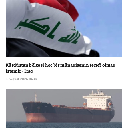
Kürdüstan bölgəsi heç bir münaqişənin tərəfi olmaq
istəmir - İraq
8 Avqust 2026 18:34