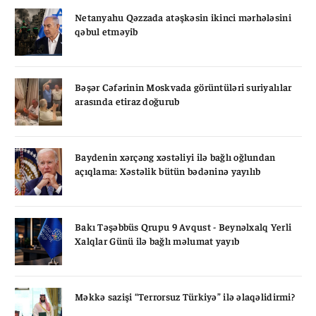
Netanyahu Qəzzada atəşkəsin ikinci mərhələsini
qəbul etməyib
Bəşər Cəfərinin Moskvada görüntüləri suriyalılar
arasında etiraz doğurub
Baydenin xərçəng xəstəliyi ilə bağlı oğlundan
açıqlama: Xəstəlik bütün bədəninə yayılıb
Bakı Təşəbbüs Qrupu 9 Avqust - Beynəlxalq Yerli
Xalqlar Günü ilə bağlı məlumat yayıb
Məkkə sazişi “Terrorsuz Türkiyə” ilə əlaqəlidirmi?