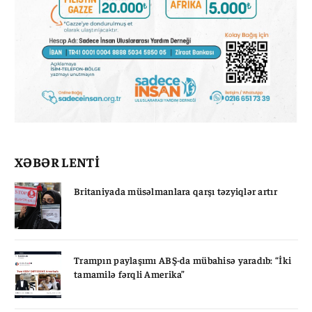
XƏBƏR LENTİ
Britaniyada müsəlmanlara qarşı təzyiqlər artır
Trampın paylaşımı ABŞ-da mübahisə yaradıb: “İki
tamamilə fərqli Amerika”