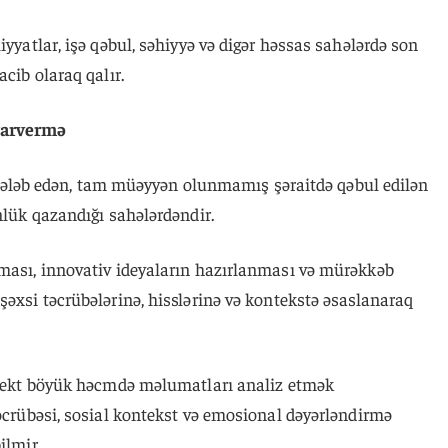
iyyatlar, işə qəbul, səhiyyə və digər həssas sahələrdə son
acib olaraq qalır.
rarvermə
ıq tələb edən, tam müəyyən olunmamış şəraitdə qəbul edilən
nlük qazandığı sahələrdəndir.
lması, innovativ ideyaların hazırlanması və mürəkkəb
şəxsi təcrübələrinə, hisslərinə və kontekstə əsaslanaraq
ellekt böyük həcmdə məlumatları analiz etmək
təcrübəsi, sosial kontekst və emosional dəyərləndirmə
ilmir.