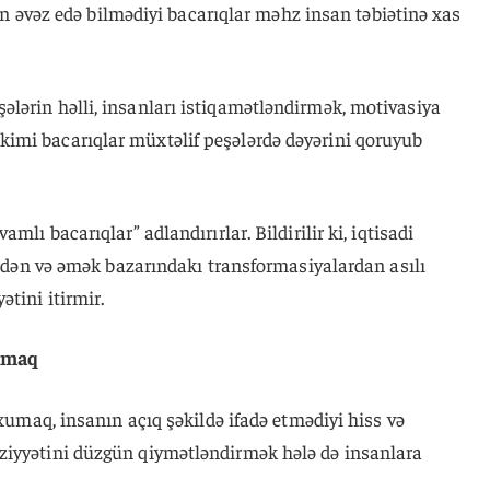
ktin əvəz edə bilmədiyi bacarıqlar məhz insan təbiətinə xas
lərin həlli, insanları istiqamətləndirmək, motivasiya
imi bacarıqlar müxtəlif peşələrdə dəyərini qoruyub
mlı bacarıqlar” adlandırırlar. Bildirilir ki, iqtisadi
lərdən və əmək bazarındakı transformasiyalardan asılı
tini itirmir.
lamaq
oxumaq, insanın açıq şəkildə ifadə etmədiyi hiss və
ziyyətini düzgün qiymətləndirmək hələ də insanlara