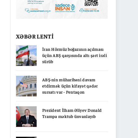
XƏBƏR LENTİ
İran Hörmüz boğazının açılması
üçün ABŞ qarşısında altı şərt irəli
sürüb
ABŞ-nin müharibəni davam
etdirmək üçün kifayət qədər
sursatı var - Pentaqon
Prezident İlham Əliyev Donald
Trampa məktub ünvanlayıb