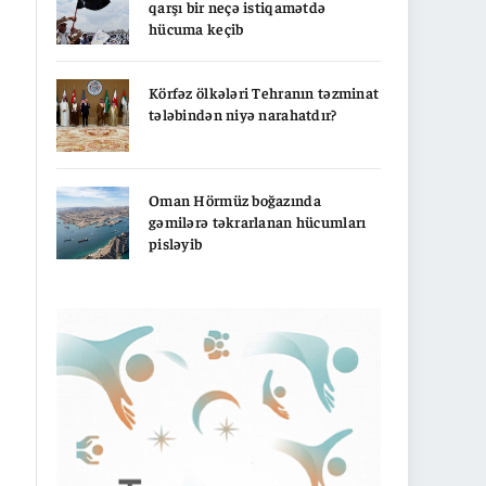
qarşı bir neçə istiqamətdə
hücuma keçib
Körfəz ölkələri Tehranın təzminat
tələbindən niyə narahatdır?
Oman Hörmüz boğazında
gəmilərə təkrarlanan hücumları
pisləyib