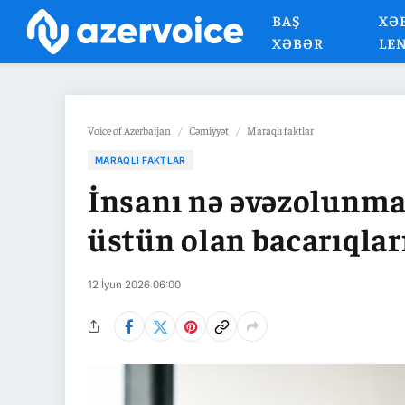
BAŞ
XƏ
XƏBƏR
LE
Voice of Azerbaijan
/
Cəmiyyət
/
Maraqlı faktlar
MARAQLI FAKTLAR
İnsanı nə əvəzolunmaz
üstün olan bacarıqlar
12 İyun 2026 06:00