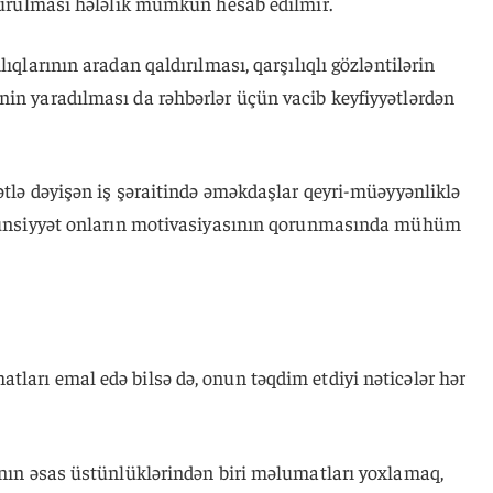
 qurulması hələlik mümkün hesab edilmir.
ıqlarının aradan qaldırılması, qarşılıqlı gözləntilərin
nin yaradılması da rəhbərlər üçün vacib keyfiyyətlərdən
rətlə dəyişən iş şəraitində əməkdaşlar qeyri-müəyyənliklə
ni ünsiyyət onların motivasiyasının qorunmasında mühüm
ları emal edə bilsə də, onun təqdim etdiyi nəticələr hər
sanın əsas üstünlüklərindən biri məlumatları yoxlamaq,