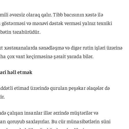
li əvəzsiz olaraq qalır. Tibb bacısının xəstə ilə
 göstərməsi və mənəvi dəstək verməsi yalnız texniki
bətin təzahürüdür.
ekt xəstəxanalarda sənədləşmə və digər rutin işləri üzərinə
aha çox vaxt keçirməsinə şərait yarada bilər.
ri həll etmək
üddətli etimad üzərində qurulan peşəkar əlaqələr də
ir.
də çalışan insanlar illər ərzində müştərilər və
barı qoruyub saxlayırlar. Bu cür münasibətlərin süni