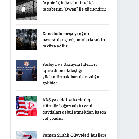
"Apple" Çində süni intellekt
rəqabətini "Qwen" ilə gücləndirir
Kanadada meşə yanğını
nəzarətdən çıxıb, minlərlə sakin
təxliyə edilir
Serbiya və Ukrayna liderləri
iqtisadi əməkdaşlığı
gücləndirmək barədə razılığa
gəliblər
ABŞ-yə ciddi xəbərdarlıq -
Hörmüz boğazındakı yeni
qaydaları qəbul etməkdən başqa
yol yoxdur
Yəmən Silahlı Qüvvələri husilərə