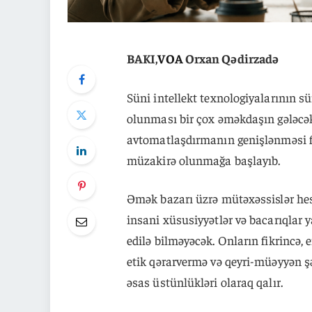
BAKI,
VOA
Orxan Qədirzadə
Süni intellekt texnologiyalarının sü
olunması bir çox əməkdaşın gələcəklə
avtomatlaşdırmanın genişlənməsi f
müzakirə olunmağa başlayıb.
Əmək bazarı üzrə mütəxəssislər hesab
insani xüsusiyyətlər və bacarıqlar y
edilə bilməyəcək. Onların fikrincə,
etik qərarvermə və qeyri-müəyyən şə
əsas üstünlükləri olaraq qalır.