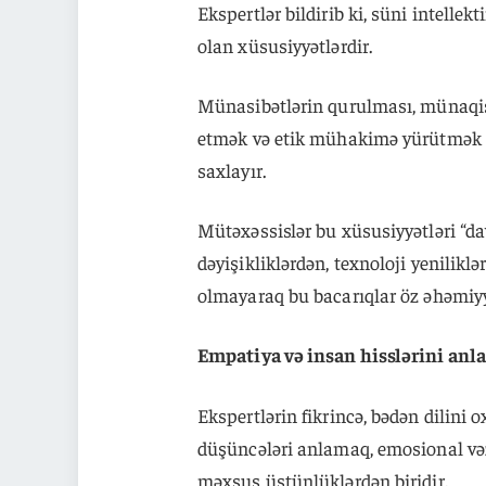
Ekspertlər bildirib ki, süni intelle
olan xüsusiyyətlərdir.
Münasibətlərin qurulması, münaqişə
etmək və etik mühakimə yürütmək k
saxlayır.
Mütəxəssislər bu xüsusiyyətləri “dava
dəyişikliklərdən, texnoloji yenilik
olmayaraq bu bacarıqlar öz əhəmiyyə
Empatiya və insan hisslərini an
Ekspertlərin fikrincə, bədən dilini 
düşüncələri anlamaq, emosional və
məxsus üstünlüklərdən biridir.