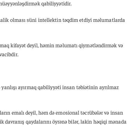
 müəyyənləşdirmək qabiliyyətidir.
malik olması süni intellektin təqdim etdiyi məlumatlarda
lmaq kifayət deyil, həmin məlumatı qiymətləndirmək və
acibdir.
lə yanlışı ayırmaq qabiliyyəti insan təbiətinin ayrılmaz
ların emalı deyil, həm də emosional təcrübələr və insan
 etik davranış qaydalarını öyrənə bilər, lakin həqiqi mənada