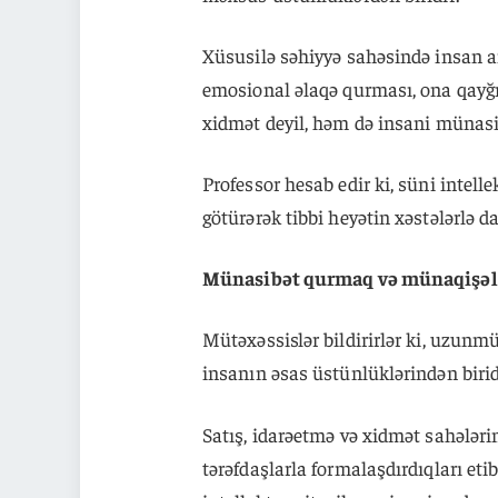
Xüsusilə səhiyyə sahəsində insan ami
emosional əlaqə qurması, ona qayğı
xidmət deyil, həm də insani münasi
Professor hesab edir ki, süni intell
götürərək tibbi heyətin xəstələrlə d
Münasibət qurmaq və münaqişələ
Mütəxəssislər bildirirlər ki, uzunm
insanın əsas üstünlüklərindən birid
Satış, idarəetmə və xidmət sahələrin
tərəfdaşlarla formalaşdırdıqları eti