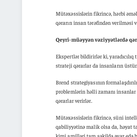
Mütəxəssislərin fikrincə, hərbi əməl
qərarın insan tərəfindən verilməsi v
Qeyri-müəyyən vəziyyətlərdə qə
Ekspertlər bildirirlər ki, yaradıcıl
strateji qərarlar da insanların üstü
Brend strategiyasının formalaşdırı
problemlərin həlli zamanı insanlar 
qərarlar verirlər.
Mütəxəssislərin fikrincə, süni int
qabiliyyətinə malik olsa da, həyat 
kimi amilləri tam şəkildə əvəz edə b