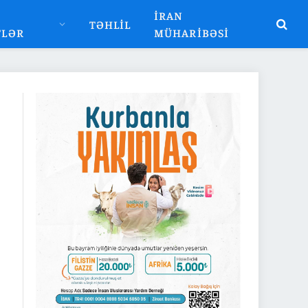
İRAN
TƏHLIL
TLƏR
MÜHARIBƏSI