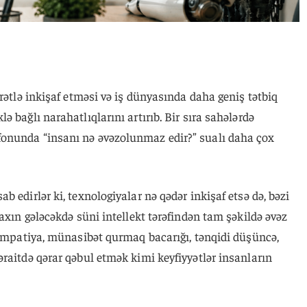
rətlə inkişaf etməsi və iş dünyasında daha geniş tətbiq
 bağlı narahatlıqlarını artırıb. Bir sıra sahələrdə
onunda “insanı nə əvəzolunmaz edir?” sualı daha çox
 edirlər ki, texnologiyalar nə qədər inkişaf etsə də, bəzi
axın gələcəkdə süni intellekt tərəfindən tam şəkildə əvəz
 empatiya, münasibət qurmaq bacarığı, tənqidi düşüncə,
raitdə qərar qəbul etmək kimi keyfiyyətlər insanların