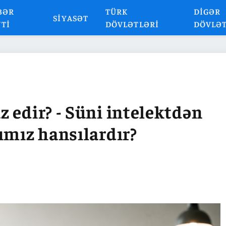
BƏR
TÜRK
DIGƏR
SIYASƏT
NTI
DÖVLƏTLƏRI
DÖVLƏ
 edir? - Süni intelektdən
ımız hansılardır?