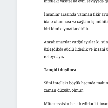
intellekt vasitəsilə eyni səviyyədə
İnsanlar arasında yaranan fikir ayrıl
idarə olunması və sağlam iş mühiti
biri kimi qiymətləndirilir.
Araşdırmaçılar vurğulayırlar ki, sü
üzləşdikdə güclü liderlik və insa
rol oynayır.
Tənqidi düşüncə
Süni intellekt böyük həcmdə məlumat
zaman düzgün olmur.
Mütəxəssislər hesab edirlər ki, in