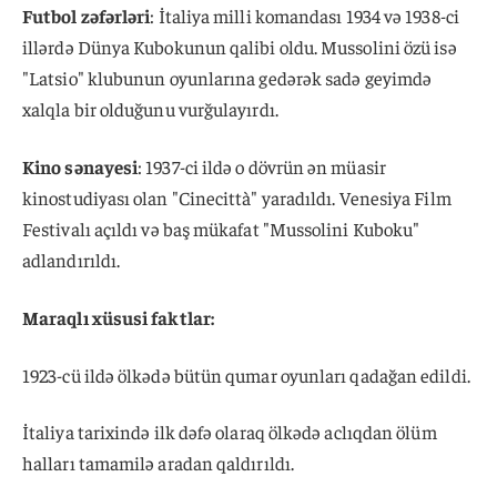
Futbol zəfərləri
: İtaliya milli komandası 1934 və 1938-ci
illərdə Dünya Kubokunun qalibi oldu. Mussolini özü isə
"Latsio" klubunun oyunlarına gedərək sadə geyimdə
xalqla bir olduğunu vurğulayırdı.
Kino sənayesi
: 1937-ci ildə o dövrün ən müasir
kinostudiyası olan "Cinecittà" yaradıldı. Venesiya Film
Festivalı açıldı və baş mükafat "Mussolini Kuboku"
adlandırıldı.
Maraqlı xüsusi faktlar:
1923-cü ildə ölkədə bütün qumar oyunları qadağan edildi.
İtaliya tarixində ilk dəfə olaraq ölkədə aclıqdan ölüm
halları tamamilə aradan qaldırıldı.