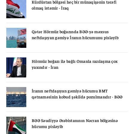
Kürdüstan bölgəsi heç bir münaqişənin tərəfi
olmaq istəmir - İraq
Qətər Hörmüz boğazında BƏƏ-yə məxsus
neftdaşıyan gəmiyə İranın hücumunu pisləyib
Hörmüz boğazı ilə bağlı Omanla razılaşma çox
yaxındır - İran
İranın neftdaşıyan gəmiyə hücumu BMT
qətnaməsinin kobud şəkildə pozulmasıdır - BƏƏ
BƏƏ Səudiyyə Ərəbistanının Nəcran bölgəsinə
hücumu pisləyib