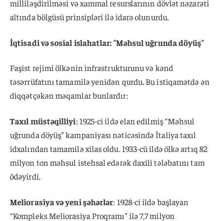
milliləşdirilməsi və xammal resurslarının dövlət nəzarəti
altında bölgüsü prinsipləri ilə idarə olunurdu.
İqtisadi və sosial islahatlar: "Məhsul uğrunda döyüş"
Faşist rejimi ölkənin infrastrukturunu və kənd
təsərrüfatını tamamilə yenidən qurdu. Bu istiqamətdə ən
diqqətçəkən məqamlar bunlardır:
Taxıl müstəqilliyi
: 1925-ci ildə elan edilmiş “Məhsul
uğrunda döyüş” kampaniyası nəticəsində İtaliya taxıl
idxalından tamamilə xilas oldu. 1933-cü ildə ölkə artıq 82
milyon ton məhsul istehsal edərək daxili tələbatını tam
ödəyirdi.
Meliorasiya və yeni şəhərlər
: 1928-ci ildə başlayan
“Kompleks Meliorasiya Proqramı” ilə 7,7 milyon