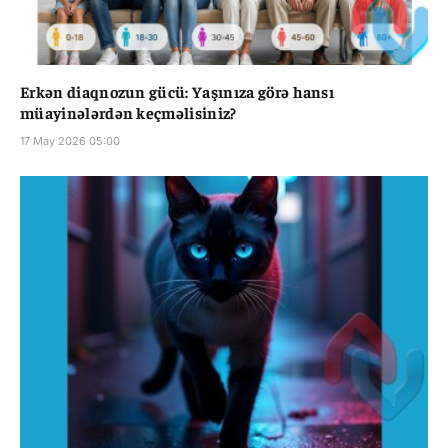
Erkən diaqnozun gücü: Yaşınıza görə hansı
müayinələrdən keçməlisiniz?
17 May 2026 05:00