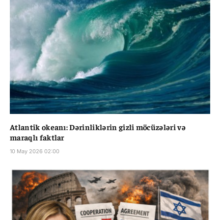
Atlantik okeanı: Dərinliklərin gizli möcüzələri və
maraqlı faktlar
10 May 2026 02:00