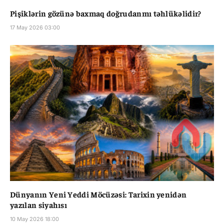
Pişiklərin gözünə baxmaq doğrudanmı təhlükəlidir?
17 May 2026 03:00
Dünyanın Yeni Yeddi Möcüzəsi: Tarixin yenidən
yazılan siyahısı
10 May 2026 18:00