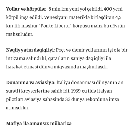
Yollar və körpülər
: 8 min km yeni yol çəkildi, 400 yeni
körpü inşa edildi. Venesiyanı materiklə birləşdirən 4,5
km-lik məşhur "Ponte Liberta" körpüsü məhz bu dövrün
məhsuludur.
Nəqliyyatın dəqiqliyi
: Poçt və dəmir yollarının işi elə bir
intizama salındı ki, qatarların saniyə dəqiqliyi ilə
hərəkət etməsi dünya miqyasında məşhurlaşdı.
Donanma və aviasiya
: İtaliya donanması dünyanın ən
sürətli kreyserlərinə sahib idi. 1939-cu ildə italyan
pilotları aviasiya sahəsində 33 dünya rekorduna imza
atmışdılar.
Mafiya ilə amansız mübarizə