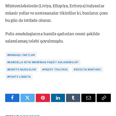
Müstəmləkələrdə (Liviya, Efiopiya, Eritreya) italyanlar
müasir yollar və xəstəxanalar tikirdilər ki, bunların çoxu
bu gün də istifadə olunur.
Polis əməkdaşlarına hamilə qadınları rəsmi şəkildə
salamlamaq tələbi qoyulmuşdu.
#MARAQLI FAKTLAR
#BARDELLA NIYƏ MEHRIBAN FAŞIST ADLANDIRILIR?
#BENITO MUSSOLINI
#FAŞIST İTALIYASI
#SICILIYA MAFIYASI
#PONTE LIBERTA
Facebook
Twitter
Pinterest
LinkedIn
Tumblr
Email
Copy
Link