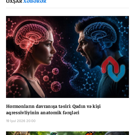
OXŞAR
XƏBƏRƏR
Hormonların davranışa təsiri: Qadın və kişi
aqressivliyinin anatomik fərqləri
19 İyul 2026 20:00