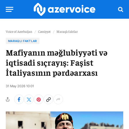
Voice of Azerbaijan
/
Cəmiyyət
/
Maraqlı faktlar
MARAQLI FAKTLAR
Mafiyanın məğlubiyyəti və
iqtisadi sıçrayış: Faşist
İtaliyasının pərdəarxası
31 May 2026 10:01