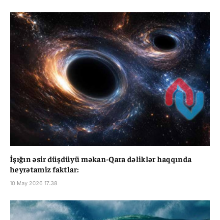
İşığın əsir düşdüyü məkan-Qara dəliklər haqqında
heyrətamiz faktlar:
10 May 2026 17:38