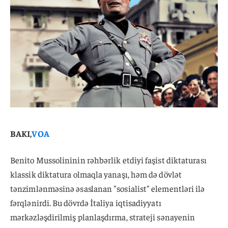
BAKI,
VOA
Benito Mussolininin rəhbərlik etdiyi faşist diktaturası
klassik diktatura olmaqla yanaşı, həm də dövlət
tənzimlənməsinə əsaslanan "sosialist" elementləri ilə
fərqlənirdi. Bu dövrdə İtaliya iqtisadiyyatı
mərkəzləşdirilmiş planlaşdırma, strateji sənayenin