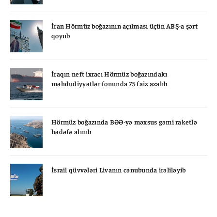
İran Hörmüz boğazının açılması üçün ABŞ-a şərt
qoyub
İraqın neft ixracı Hörmüz boğazındakı
məhdudiyyətlər fonunda 75 faiz azalıb
Hörmüz boğazında BƏƏ-yə məxsus gəmi raketlə
hədəfə alınıb
İsrail qüvvələri Livanın cənubunda irəliləyib