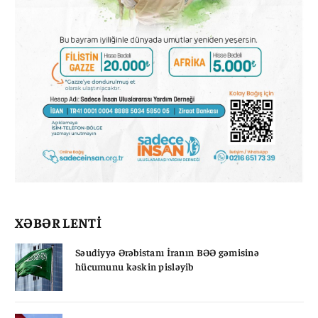
XƏBƏR LENTİ
Səudiyyə Ərəbistanı İranın BƏƏ gəmisinə
hücumunu kəskin pisləyib