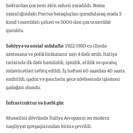
hektardan çox yeni əkin sahəsi yaradıldı. Roma
yaxınlığındakı Pontus bataqlıqları qurudularaq orada 5
kənd təsərrüfatı şəhəri və 5000-dən çox təsərrüfat
quruldu.
Səhiyyə və sosial müdafiə
: 1922-1930-cu illərdə
xəstəxana və poliklinikaların sayı 4 dəfə artdı. İtaliya
tarixində ilk dəfə hamiləlik, işsizlik, əlillik və qocalıq
müavinətləri tətbiq edildi. İş həftəsi 60 saatdan 40 saata
endirildi, qadın və gənclərin gecə növbəsində işləməsi
qadağan olundu.
İnfrastruktur və hərbi güc
Mussolini dövründə İtaliya Avropanın ən modern
nəqliyyat qovşaqlarından birinə çevrildi: