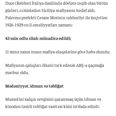
Duce (Rəhbər) İtaliya daxilində dövlətə rəqib olan bütün
gücləri, o cümlədən Siciliya mafiyasını hədəf aldı.
Palermo prefekti Cesare Morinin rəhbərliyi ilə keçirilən
1926-1929-cu il əməliyyatları zamanı:
43 min odlu silah müsadirə edildi;
11 minə yaxın insan mafiya əlaqələrinə görə həbs olundu;
Mafiyanın qalıqları ölkəni tərk edərək ABŞ-a qaçmağa
məcbur oldu.
Mədəniyyət, idman və təbliğat
Mussolini xalqın sevgisini qazanmaq üçün idman və
kinodan təsirli təbliğat vasitəsi kimi istifadə edirdi: