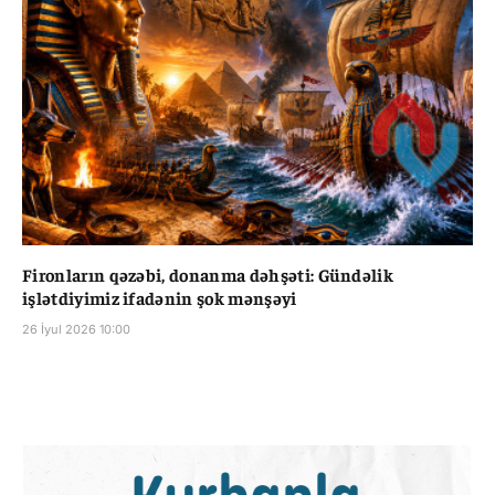
Fironların qəzəbi, donanma dəhşəti: Gündəlik
işlətdiyimiz ifadənin şok mənşəyi
26 İyul 2026 10:00