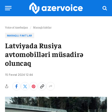
Voice of Azerbaijan
/
Maraqlı faktlar
MARAQLI FAKTLAR
Latviyada Rusiya
avtomobilləri müsadirə
oluncaq
15 Fevral 2024 12:44