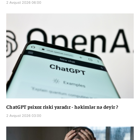
2 Avqust 2026 06:00
ChatGPT psixoz riski yaradır - həkimlər nə deyir ?
2 Avqust 2026 03:00