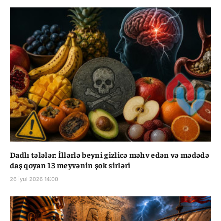
Dadlı tələlər: İllərlə beyni gizlicə məhv edən və mədədə
daş qoyan 13 meyvənin şok sirləri
26 İyul 2026 14:00