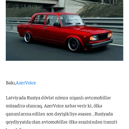
Bakı,
AzerVoice
Latviyada Rusiya dövlət nömrə nişanlı avtomobillər
müsadirə oluncaq. AzerVoice xəbər verir ki, ölkə
qanunlarına edilən son dəyişikliyə əsasən , Rusiyada
qeydiyyatda olan avtomobillər ölkə ərazisindən tranzit