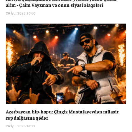
alim - Çaim Vayzman və onun siyasi əlaqələri
26 İyul 2026 20:00
Azərbaycan hip-hopu: Çingiz Mustafayevdən müasir
rep dalğasına qədər
26 İyul 2026 19:00