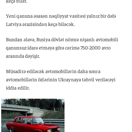
keçə bilər.
Yeni qanuna əsasən nəqliyyat vasitəsi yalnız bir dəfə
Latviya ərazisindən keçə biləcək.
Bundan əlavə, Rusiya dövlət nömrə nişanlı avtomobili
qanunsuz idarə etməyə görə cərimə 750-2000 avro
arasında dəyişir.
Müsadirə ediləcək avtomobillərin daha sonra
avtomobillərin özlərinin Ukraynaya təhvil veriləcəyi
iddia edilir.