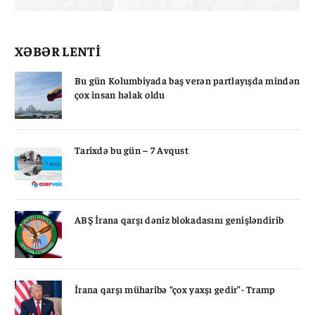
XƏBƏR LENTİ
Bu gün Kolumbiyada baş verən partlayışda mindən
çox insan həlak oldu
Tarixdə bu gün – 7 Avqust
ABŞ İrana qarşı dəniz blokadasını genişləndirib
İrana qarşı müharibə “çox yaxşı gedir”- Tramp