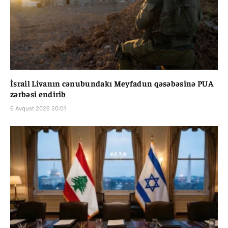
İsrail Livanın cənubundakı Meyfadun qəsəbəsinə PUA
zərbəsi endirib
6 Avqust 2026 20:01