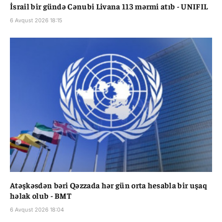
İsrail bir gündə Cənubi Livana 113 mərmi atıb - UNIFIL
6 Avqust 2026 18:15
Atəşkəsdən bəri Qəzzada hər gün orta hesabla bir uşaq
həlak olub - BMT
6 Avqust 2026 18:04