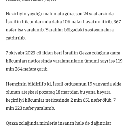
Nazirliyin yaydığı məlumata görə, son 24 saat ərzində
İsrailin hücumlarında daha 106 nəfər həyatını itirib, 367
nəfər isə yaralanıb. Yaralılar bölgədəki xəstəxanalara
çatdırılıb.
7 oktyabr 2023-cü ildən bəri İsrailin Qəzza zolağına qarşı
hücumları nəticəsində yaralananların ümumi sayı isə 119
min 264 nəfərə çatıb.
Həmçinin bildirilib ki, İsrail ordusunun 19 yanvarda əldə
olunan atəşkəsi pozaraq 18 martdan bu yana həyata
keçirdiyi hücumlar nəticəsində 2 min 651 nəfər ölüb, 7
min 223 nəfər yaralanıb.
Qəzza zolağında minlərlə insanın hələ də dağıntılar