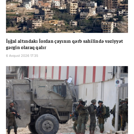
İşğal altındakı İordan çayının qərb sahilində vəziyyət
gərgin olaraq qalır
6 Avqust 2026 17:35