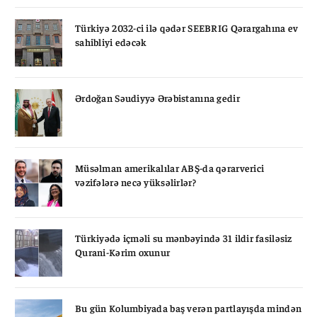
Türkiyə 2032-ci ilə qədər SEEBRIG Qərargahına ev
sahibliyi edəcək
Ərdoğan Səudiyyə Ərəbistanına gedir
Müsəlman amerikalılar ABŞ-da qərarverici
vəzifələrə necə yüksəlirlər?
Türkiyədə içməli su mənbəyində 31 ildir fasiləsiz
Qurani-Kərim oxunur
Bu gün Kolumbiyada baş verən partlayışda mindən