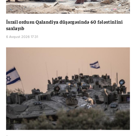
İsrail ordusu Qalandiya düşərgəsində 60 fələstinlini
saxlayıb
6 Avqust 2026 17:31