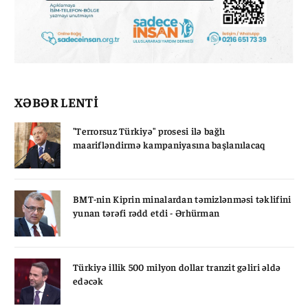
XƏBƏR LENTİ
"Terrorsuz Türkiyə" prosesi ilə bağlı
maarifləndirmə kampaniyasına başlanılacaq
BMT-nin Kiprin minalardan təmizlənməsi təklifini
yunan tərəfi rədd etdi - Ərhürman
Türkiyə illik 500 milyon dollar tranzit gəliri əldə
edəcək