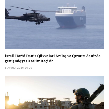
İsrail Hərbi Dəniz Qüvvələri Aralıq və Qırmızı dənizdə
genişmiqyaslı təlim keçirib
6 Avqust 2026 20:29