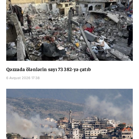
Qəzzada ölənlərin sayı 73 382-yə çatıb
6 Avqust 2026 17:38