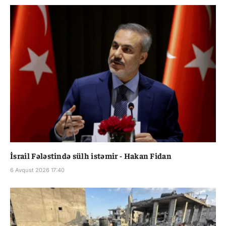
İsrail Fələstində sülh istəmir - Hakan Fidan
6 Avqust 2026 17:40