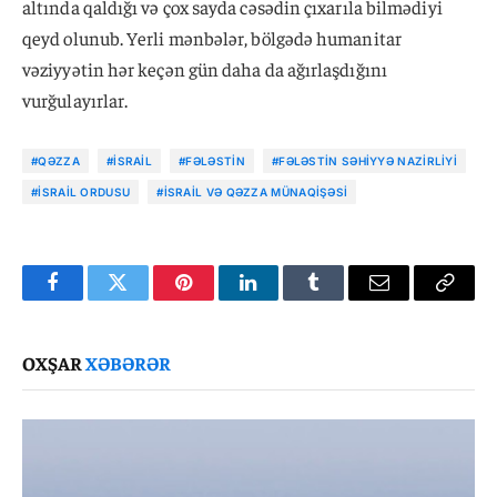
altında qaldığı və çox sayda cəsədin çıxarıla bilmədiyi
qeyd olunub. Yerli mənbələr, bölgədə humanitar
vəziyyətin hər keçən gün daha da ağırlaşdığını
vurğulayırlar.
#QƏZZA
#İSRAIL
#FƏLƏSTIN
#FƏLƏSTIN SƏHIYYƏ NAZIRLIYI
#İSRAIL ORDUSU
#İSRAIL VƏ QƏZZA MÜNAQIŞƏSI
Facebook
Twitter
Pinterest
LinkedIn
Tumblr
Email
Copy
Link
OXŞAR
XƏBƏRƏR