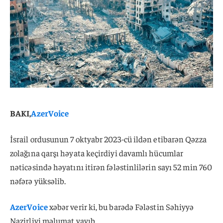
BAKI,
AzerVoice
İsrail ordusunun 7 oktyabr 2023-cü ildən etibarən Qəzza
zolağına qarşı həyata keçirdiyi davamlı hücumlar
nəticəsində həyatını itirən fələstinlilərin sayı 52 min 760
nəfərə yüksəlib.
AzerVoice
xəbər verir ki, bu barədə Fələstin Səhiyyə
Nazirliyi məlumat yayıb.