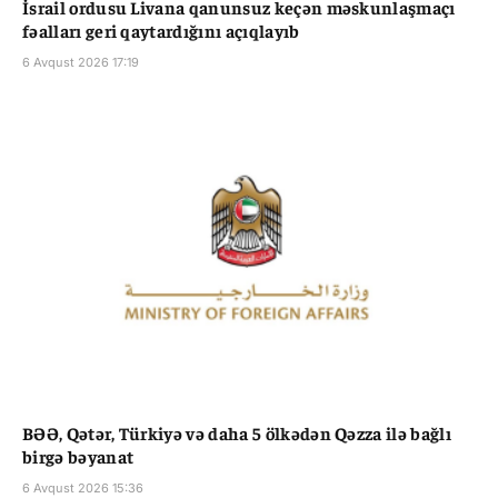
İsrail ordusu Livana qanunsuz keçən məskunlaşmaçı
fəalları geri qaytardığını açıqlayıb
6 Avqust 2026 17:19
BƏƏ, Qətər, Türkiyə və daha 5 ölkədən Qəzza ilə bağlı
birgə bəyanat
6 Avqust 2026 15:36