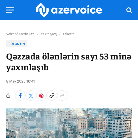
Voice of Azerbaijan
/
Yaxın Şərq
/
Fələstin
FƏLƏSTIN
Qəzzada ölənlərin sayı 53 minə
yaxınlaşıb
8 May 2025 16:41