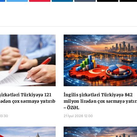
cebook
Twitter
Pinterest
LinkedIn
Tumblr
Email
Co
Li
şirkətləri Türkiyəyə 121
İngilis şirkətləri Türkiyəyə 842
rədən çox sərmayə yatırıb
milyon lirədən çox sərmayə yatır
– ÖZƏL
13:30
21 İyul 2026 12:00