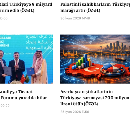
tləri Türkiyəyə 9 milyard
Fələstinli sahibkarların Türkiyə
tırım edib (ÖZƏL)
marağı artır (ÖZƏL)
10:00
30 İyun 2026 14:48
əudiyyə Ticarət
Azərbaycan şirkətlərinin
ı Forumu yaradıla bilər
Türkiyəyə sərmayəsi 200 milyon
lirəni ötüb (ÖZƏL)
 09:29
25 İyun 2026 11:56