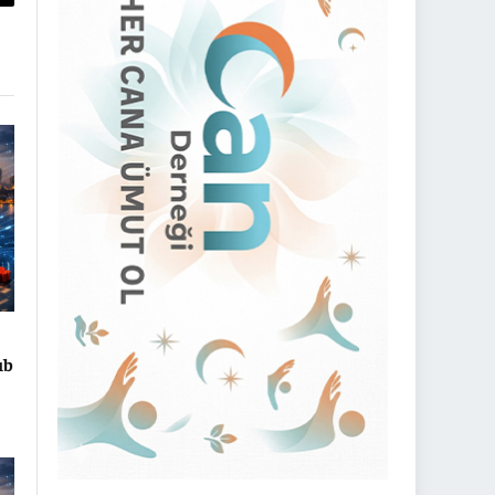
py
nk
ıb