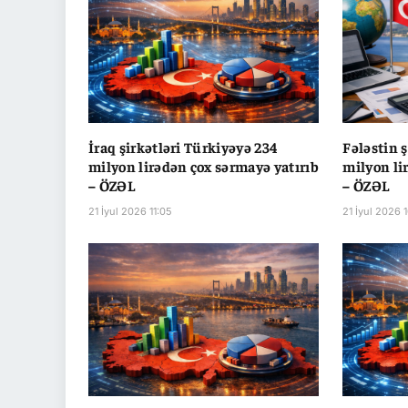
İraq şirkətləri Türkiyəyə 234
Fələstin 
milyon lirədən çox sərmayə yatırıb
milyon li
– ÖZƏL
– ÖZƏL
21 İyul 2026 11:05
21 İyul 2026 