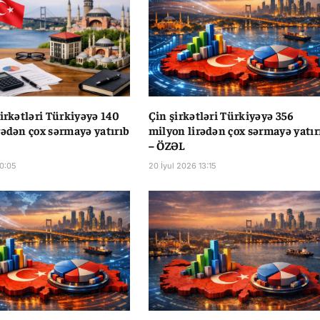
şirkətləri Türkiyəyə 140
Çin şirkətləri Türkiyəyə 356
rədən çox sərmayə yatırıb
milyon lirədən çox sərmayə yatır
– ÖZƏL
10:05
20 İyul 2026 13:15