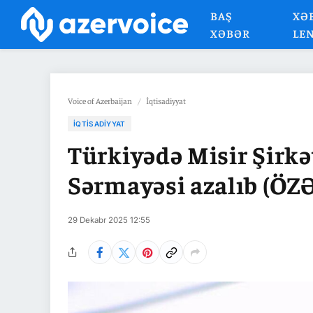
BAŞ
XƏ
XƏBƏR
LE
Voice of Azerbaijan
/
İqtisadiyyat
İQTISADIYYAT
Türkiyədə Misir Şirkə
Sərmayəsi azalıb (ÖZ
29 Dekabr 2025 12:55