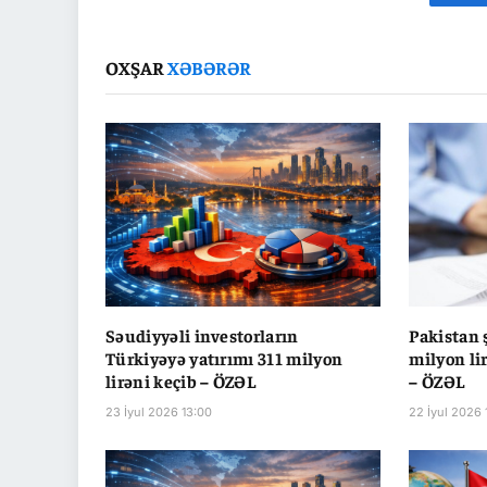
Fa
OXŞAR
XƏBƏRƏR
Səudiyyəli investorların
Pakistan 
Türkiyəyə yatırımı 311 milyon
milyon li
lirəni keçib – ÖZƏL
– ÖZƏL
23 İyul 2026 13:00
22 İyul 2026 