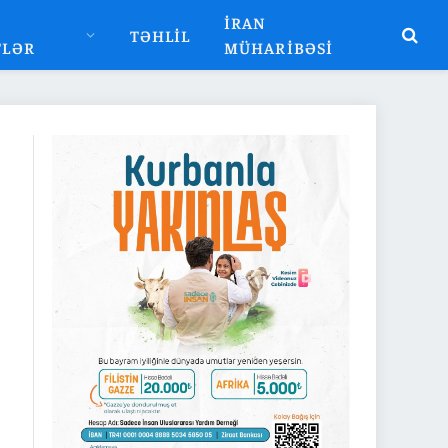
İRAN
TƏHLIL
TLƏR
MÜHARIBƏSI