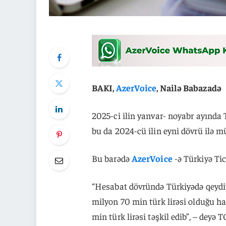
BAKI,
AzerVoice
, Nailə Babazadə
2025-ci ilin yanvar- noyabr ayında T
bu da 2024-cü ilin eyni dövrü ilə mü
Bu barədə
AzerVoice
-ə Türkiyə Ti
“Hesabat dövründə Türkiyədə qeydiy
milyon 70 min türk lirəsi olduğu ha
min türk lirəsi təşkil edib”, – deyə 