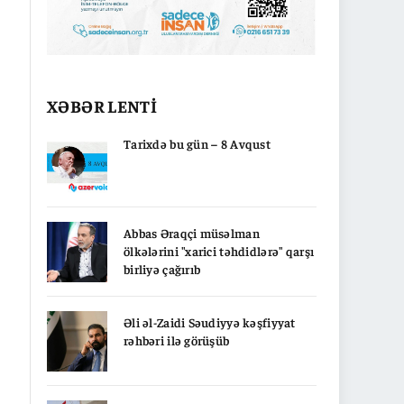
XƏBƏR LENTİ
Tarixdə bu gün – 8 Avqust
Abbas Əraqçi müsəlman
ölkələrini "xarici təhdidlərə" qarşı
birliyə çağırıb
Əli əl-Zaidi Səudiyyə kəşfiyyat
rəhbəri ilə görüşüb