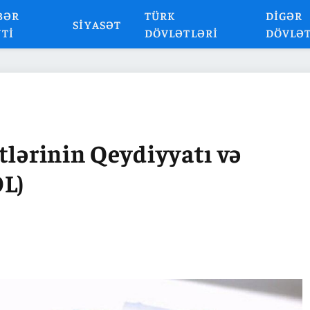
BƏR
TÜRK
DIGƏR
SIYASƏT
NTI
DÖVLƏTLƏRI
DÖVLƏ
tlərinin Qeydiyyatı və
ƏL)