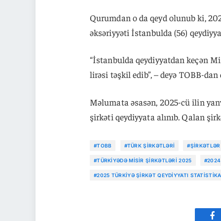
Qurumdan o da qeyd olunub ki, 2025-
əksəriyyəti İstanbulda (56) qeydiyya
“İstanbulda qeydiyyatdan keçən Mis
lirəsi təşkil edib”, – deyə TOBB-dan 
Məlumata əsasən, 2025-cü ilin yanva
şirkəti qeydiyyata alınıb. Qalan şirk
#TOBB
#TÜRK ŞIRKƏTLƏRI
#ŞIRKƏTLƏR
#TÜRKIYƏDƏ MISIR ŞIRKƏTLƏRI 2025
#2024
#2025 TÜRKIYƏ ŞIRKƏT QEYDIYYATI STATISTIKA