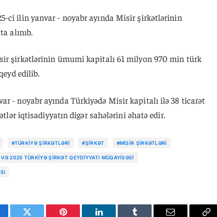
ci ilin yanvar - noyabr ayında Misir şirkətlərinin
ta alınıb.
ir şirkətlərinin ümumi kapitalı 61 milyon 970 min türk
qeyd edilib.
r - noyabr ayında Türkiyədə Misir kapitalı ilə 38 ticarət
ətlər iqtisadiyyatın digər sahələrini əhatə edir.
#TÜRKIYƏ ŞIRKƏTLƏRI
#ŞIRKƏT
#MISIR ŞIRKƏTLƏRI
 VƏ 2025 TÜRKIYƏ ŞIRKƏT QEYDIYYATI MÜQAYISƏSI
SI