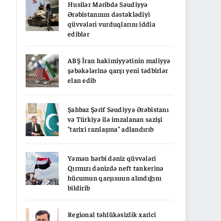
Husilər Məribdə Səudiyyə
Ərəbistanının dəstəklədiyi
qüvvələri vurduqlarını iddia
ediblər
ABŞ İran hakimiyyətinin maliyyə
şəbəkələrinə qarşı yeni tədbirlər
elan edib
Şahbaz Şərif Səudiyyə Ərəbistanı
və Türkiyə ilə imzalanan sazişi
"tarixi razılaşma" adlandırıb
Yəmən hərbi dəniz qüvvələri
Qırmızı dənizdə neft tankerinə
hücumun qarşısının alındığını
bildirib
Regional təhlükəsizlik xarici