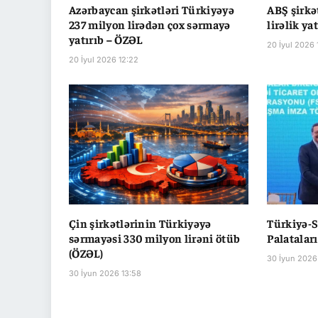
Azərbaycan şirkətləri Türkiyəyə
ABŞ şirkə
237 milyon lirədən çox sərmayə
lirəlik ya
yatırıb – ÖZƏL
20 İyul 2026 
20 İyul 2026 12:22
Çin şirkətlərinin Türkiyəyə
Türkiyə-S
sərmayəsi 330 milyon lirəni ötüb
Palatalar
(ÖZƏL)
30 İyun 2026
30 İyun 2026 13:58