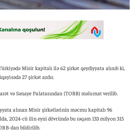
ürkiyədə Misir kapitalı ilə 62 şirkət qeydiyyata alınıb ki,
qayisədə 27 şirkət azdır.
carət və Sənaye Palatasından (TOBB) məlumat verilib.
yata alınan Misir şirkətlərinin məcmu kapitalı 96
lda, 2024-cü ilin eyni dövründə bu rəqəm 133 milyon 315
TOBB-dan bildirilib.