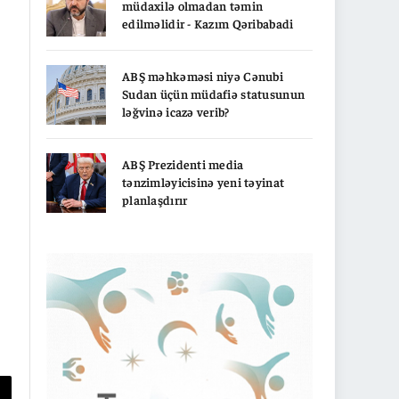
müdaxilə olmadan təmin
edilməlidir - Kazım Qəribabadi
ABŞ məhkəməsi niyə Cənubi
Sudan üçün müdafiə statusunun
ləğvinə icazə verib?
ABŞ Prezidenti media
tənzimləyicisinə yeni təyinat
planlaşdırır