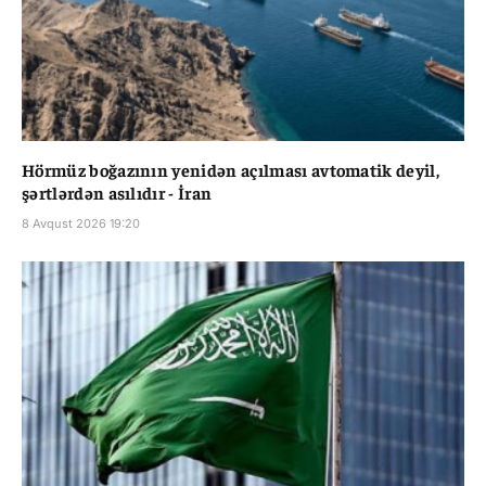
Hörmüz boğazının yenidən açılması avtomatik deyil,
şərtlərdən asılıdır - İran
8 Avqust 2026 19:20