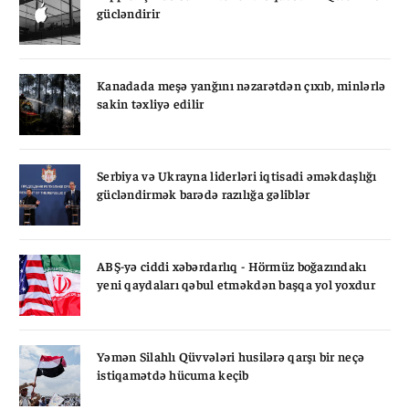
gücləndirir
Kanadada meşə yanğını nəzarətdən çıxıb, minlərlə
sakin təxliyə edilir
Serbiya və Ukrayna liderləri iqtisadi əməkdaşlığı
gücləndirmək barədə razılığa gəliblər
ABŞ-yə ciddi xəbərdarlıq - Hörmüz boğazındakı
yeni qaydaları qəbul etməkdən başqa yol yoxdur
Yəmən Silahlı Qüvvələri husilərə qarşı bir neçə
istiqamətdə hücuma keçib