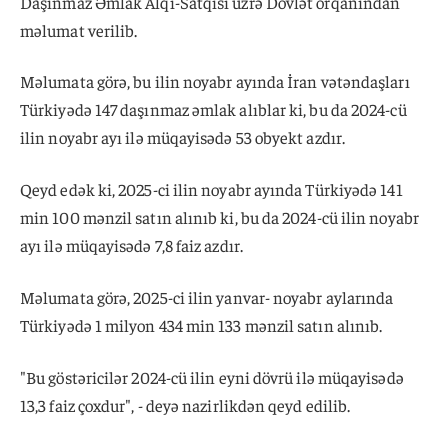
Daşınmaz Əmlak Alqı-Satqısı üzrə Dövlət orqanından
məlumat verilib.
Məlumata görə, bu ilin noyabr ayında İran vətəndaşları
Türkiyədə 147 daşınmaz əmlak alıblar ki, bu da 2024-cü
ilin noyabr ayı ilə müqayisədə 53 obyekt azdır.
Qeyd edək ki, 2025-ci ilin noyabr ayında Türkiyədə 141
min 100 mənzil satın alınıb ki, bu da 2024-cü ilin noyabr
ayı ilə müqayisədə 7,8 faiz azdır.
Məlumata görə, 2025-ci ilin yanvar- noyabr aylarında
Türkiyədə 1 milyon 434 min 133 mənzil satın alınıb.
"Bu göstəricilər 2024-cü ilin eyni dövrü ilə müqayisədə
13,3 faiz çoxdur", - deyə nazirlikdən qeyd edilib.