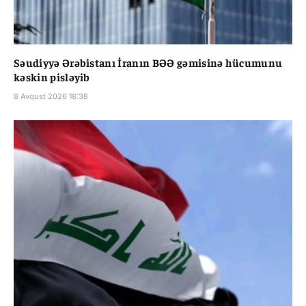
Səudiyyə Ərəbistanı İranın BƏƏ gəmisinə hücumunu
kəskin pisləyib
8 Avqust 2026 18:38