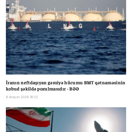
İranın neftdaşıyan gəmiyə hücumu BMT qətnaməsinin
kobud şəkildə pozulmasıdır - BƏƏ
8 Avqust 2026 18:22