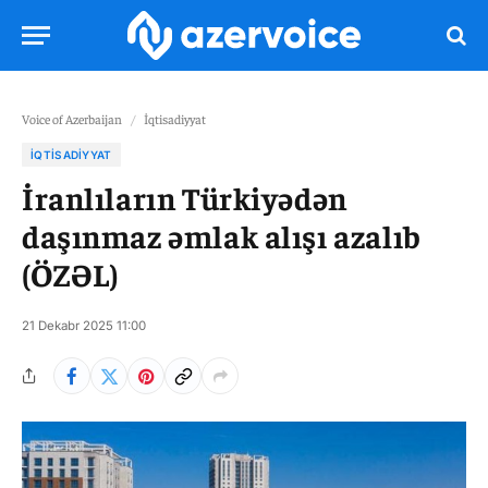
Voice of Azerbaijan
/
İqtisadiyyat
İQTISADIYYAT
İranlıların Türkiyədən
daşınmaz əmlak alışı azalıb
(ÖZƏL)
21 Dekabr 2025 11:00