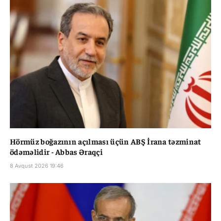
Hörmüz boğazının açılması üçün ABŞ İrana təzminat
ödəməlidir - Abbas Əraqçi
8 Avqust 2026 19:46