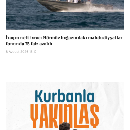
İraqın neft ixracı Hörmüz boğazındakı məhdudiyyətlər
fonunda 75 faiz azalıb
8 Avqust 2026 18:12