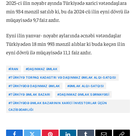
2025-ci ilin noyabr ayında Türkiyədə xarici vətəndaşlara
min 934 mənzil satılıb ki, bu da 2024-cü ilin eyni dövrü ilə
müqayisədə 9,7 faiz azdır.
Eyni ilin yanvar- noyabr aylarında əcnəbi vətəndaşlar
Türkiyədən 18 min 993 mənzil alıblar ki buda keçən ilin
eyni dövrü ilə müqayisədə 11,1 faiz azdır.
#İRAN
#DAŞINMAZ ƏMLAK
#TÜRKIYƏ TORPAQ KADASTRI VƏ DAŞINMAZ ƏMLAK ALQI-SATQISI
#TÜRKIYƏDƏ DAŞINMAZ ƏMLAK
#ƏMLAK ALQI-SATQISI
#TÜRKIYƏ ƏMLAK BAZARI
#DAŞINMAZ ƏMLAK SƏRMAYƏSI
#TÜRKIYƏDƏ ƏMLAK BAZARININ XARICI INVESTORLAR ÜÇÜN
CAZIBƏDARLIĞI