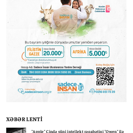
XƏBƏR LENTİ
"Apple" Çində süni intellekt rəqabətini "Qwen" ilə