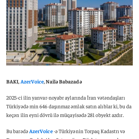
BAKI,
AzerVoice
, Nailə Babazadə
2025-ci ilin yanvar-noyabr aylarında İran vətəndaşları
Türkiyədə min 646 daşınmaz əmlak satın alıblar ki, bu da
keçən ilin eyni dövrü ilə müqayisədə 281 obyekt azdır.
Bu barədə
AzerVoice
-ə Türkiyənin Torpaq Kadastrı və