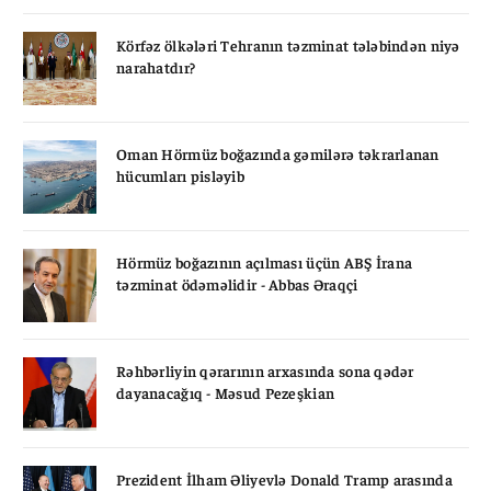
Körfəz ölkələri Tehranın təzminat tələbindən niyə
narahatdır?
Oman Hörmüz boğazında gəmilərə təkrarlanan
hücumları pisləyib
Hörmüz boğazının açılması üçün ABŞ İrana
təzminat ödəməlidir - Abbas Əraqçi
Rəhbərliyin qərarının arxasında sona qədər
dayanacağıq - Məsud Pezeşkian
Prezident İlham Əliyevlə Donald Tramp arasında