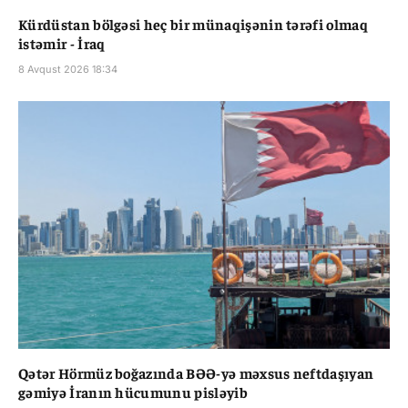
Kürdüstan bölgəsi heç bir münaqişənin tərəfi olmaq
istəmir - İraq
8 Avqust 2026 18:34
Qətər Hörmüz boğazında BƏƏ-yə məxsus neftdaşıyan
gəmiyə İranın hücumunu pisləyib