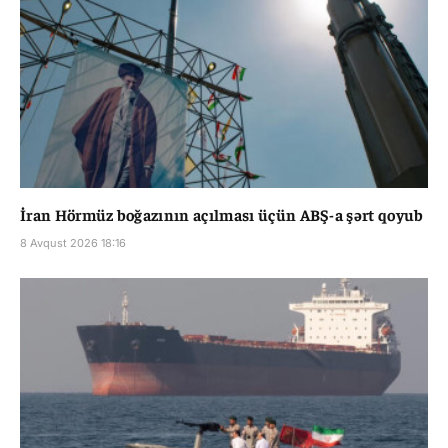
İran Hörmüz boğazının açılması üçün ABŞ-a şərt qoyub
8 Avqust 2026 18:16