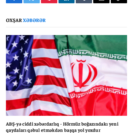
Facebook
Twitter
Pinterest
LinkedIn
Tumblr
Email
Copy
Link
OXŞAR
XƏBƏRƏR
ABŞ-yə ciddi xəbərdarlıq - Hörmüz boğazındakı yeni
qaydaları qəbul etməkdən başqa yol yoxdur