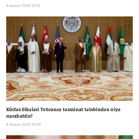
8 Avqust 2026 20:15
Körfəz ölkələri Tehranın təzminat tələbindən niyə
narahatdır?
8 Avqust 2026 20:08