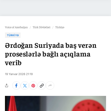
Voice of Azerbaijan
/
Türk Dövlətləri
/
Türkiyə
TÜRKIYƏ
Ərdoğan Suriyada baş verən
proseslərlə bağlı açıqlama
verib
19 Yanvar 2026 21:19