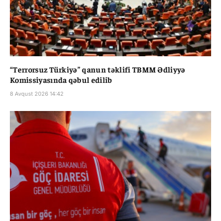
“Terrorsuz Türkiyə” qanun təklifi TBMM Ədliyyə
Komissiyasında qəbul edilib
8 Avqust 2026 14:42