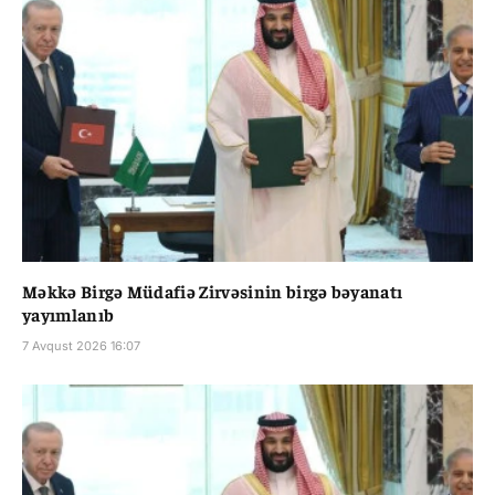
Məkkə Birgə Müdafiə Zirvəsinin birgə bəyanatı
yayımlanıb
7 Avqust 2026 16:07