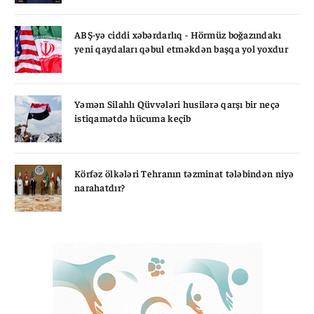
ABŞ-yə ciddi xəbərdarlıq - Hörmüz boğazındakı
yeni qaydaları qəbul etməkdən başqa yol yoxdur
Yəmən Silahlı Qüvvələri husilərə qarşı bir neçə
istiqamətdə hücuma keçib
Körfəz ölkələri Tehranın təzminat tələbindən niyə
narahatdır?