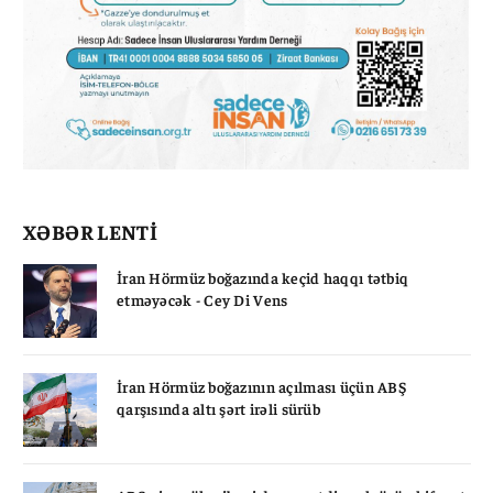
XƏBƏR LENTİ
İran Hörmüz boğazında keçid haqqı tətbiq
etməyəcək - Cey Di Vens
İran Hörmüz boğazının açılması üçün ABŞ
qarşısında altı şərt irəli sürüb