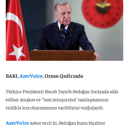
BAKI,
AzerVoice
, Orxan Qədirzadə
Türkiyə Prezidenti Rəcəb Tayyib Ərdoğan Suriyada əldə
edilən atəşkəs və “tam inteqrasiya” razılaşmasının
tezliklə icra olunmasının vacibliyini vurğulayıb.
AzerVoice
xəbər verir ki, Ərdoğan bunu Nazirlər