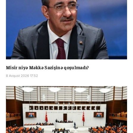
Misir niyə Məkkə Sazişinə qoşulmadı?
8 Avqust 2026 17:52