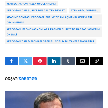
#ENTEGRASYON HIZLA UYGULANMALI
#ERDOĞAN’DAN SURIYE MESAJI: TEK DEVLET
#TEK ORDU VURGUSU
#KABINE SONRASI ERDOĞAN: SURIYE’DE ANLAŞMANIN GEREKLERI
GECIKMEMELI
#ERDOĞAN: PROVOKASYONLARA RAĞMEN SURIYE’DE HASSAS YÖNETIM
ÖNEMLI
#ERDOĞAN’DAN DIPLOMASI ÇAĞRISI: ÇÖZÜM MÜZAKERE MASASIDIR
Facebook
Twitter
Pinterest
LinkedIn
Tumblr
Email
Copy
Link
OXŞAR
XƏBƏRƏR