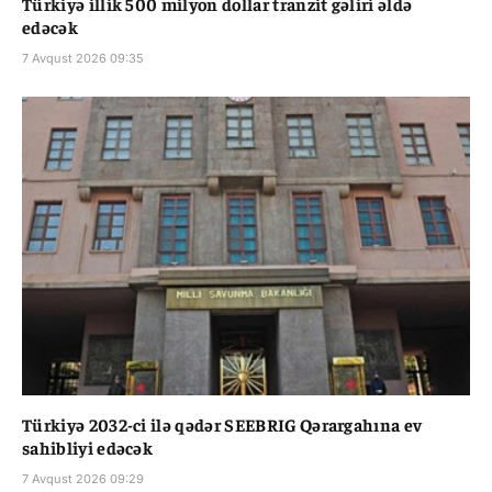
Türkiyə illik 500 milyon dollar tranzit gəliri əldə
edəcək
7 Avqust 2026 09:35
Türkiyə 2032-ci ilə qədər SEEBRIG Qərargahına ev
sahibliyi edəcək
7 Avqust 2026 09:29