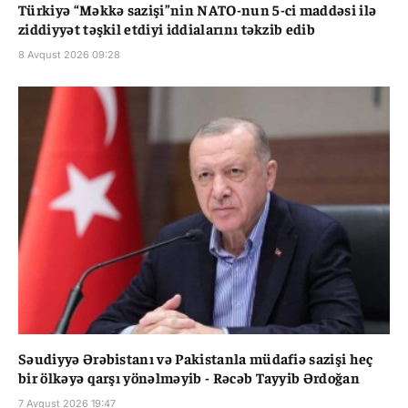
Türkiyə “Məkkə sazişi”nin NATO-nun 5-ci maddəsi ilə
ziddiyyət təşkil etdiyi iddialarını təkzib edib
8 Avqust 2026 09:28
Səudiyyə Ərəbistanı və Pakistanla müdafiə sazişi heç
bir ölkəyə qarşı yönəlməyib - Rəcəb Tayyib Ərdoğan
7 Avqust 2026 19:47