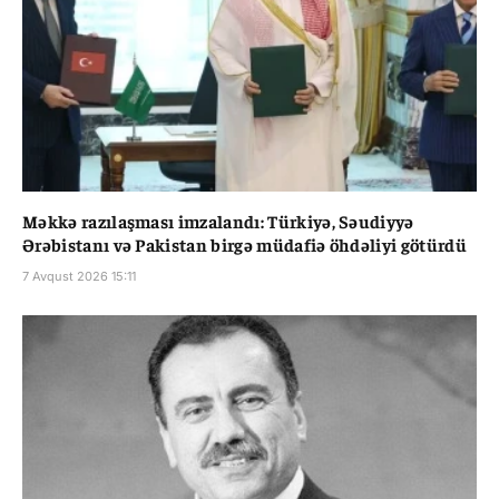
Məkkə razılaşması imzalandı: Türkiyə, Səudiyyə
Ərəbistanı və Pakistan birgə müdafiə öhdəliyi götürdü
7 Avqust 2026 15:11