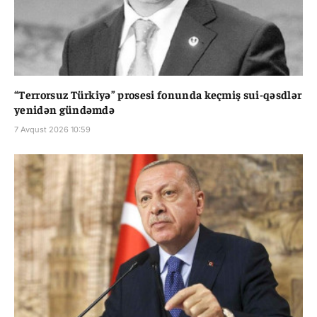
“Terrorsuz Türkiyə” prosesi fonunda keçmiş sui-qəsdlər
yenidən gündəmdə
7 Avqust 2026 10:59