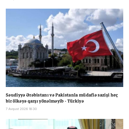
Səudiyyə Ərəbistanı və Pakistanla müdafiə sazişi heç
bir ölkəyə qarşı yönəlməyib - Türkiyə
7 Avqust 2026 18:30