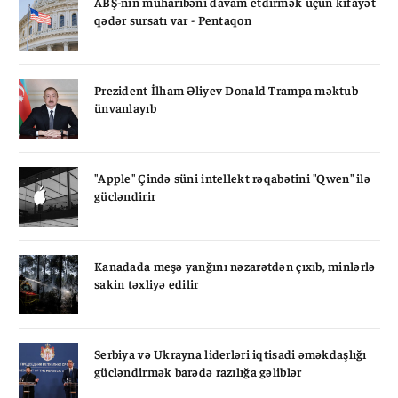
ABŞ-nin müharibəni davam etdirmək üçün kifayət
qədər sursatı var - Pentaqon
Prezident İlham Əliyev Donald Trampa məktub
ünvanlayıb
"Apple" Çində süni intellekt rəqabətini "Qwen" ilə
gücləndirir
Kanadada meşə yanğını nəzarətdən çıxıb, minlərlə
sakin təxliyə edilir
Serbiya və Ukrayna liderləri iqtisadi əməkdaşlığı
gücləndirmək barədə razılığa gəliblər