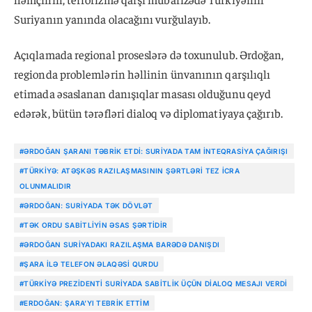
Suriyanın yanında olacağını vurğulayıb.
Açıqlamada regional proseslərə də toxunulub. Ərdoğan,
regionda problemlərin həllinin ünvanının qarşılıqlı
etimada əsaslanan danışıqlar masası olduğunu qeyd
edərək, bütün tərəfləri dialoq və diplomatiyaya çağırıb.
#ƏRDOĞAN ŞARANI TƏBRIK ETDI: SURIYADA TAM INTEQRASIYA ÇAĞIRIŞI
#TÜRKIYƏ: ATƏŞKƏS RAZILAŞMASININ ŞƏRTLƏRI TEZ ICRA
OLUNMALIDIR
#ƏRDOĞAN: SURIYADA TƏK DÖVLƏT
#TƏK ORDU SABITLIYIN ƏSAS ŞƏRTIDIR
#ƏRDOĞAN SURIYADAKI RAZILAŞMA BARƏDƏ DANIŞDI
#ŞARA ILƏ TELEFON ƏLAQƏSI QURDU
#TÜRKIYƏ PREZIDENTI SURIYADA SABITLIK ÜÇÜN DIALOQ MESAJI VERDI
#ERDOĞAN: ŞARA’YI TEBRIK ETTIM