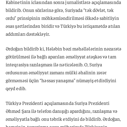
Kabinetinin iclasından sonra jurnalistlərə açıqlamasında
bildirib. Onun sözlərinə görə, Suriyada “tək dövlət, tək
ordu” prinsipinin möhkəmləndirilməsi ölkədə sabitliyin
əsas şərtlərindən biridir və Türkiyə bu istiqamətdə atılan
addımları dəstəkləyir.
Ərdoğan bildirib ki, Hələbin bəzi məhəllələrinin nəzarətə
götürülməsi ilə bağlı aparılan əməliyyat atəşkəs və tam
inteqrasiya razılaşması ilə nəticələnib. O, Suriya
ordusunun əməliyyat zamanı mülki əhalinin zərər
görməməsi üçün “həssas yanaşma” nümayiş etdirdiyini
qeyd edib.
Türkiyə Prezidenti açıqlamasında Suriya Prezidenti
Əhməd Şara ilə telefon danışığı apardığını, razılaşma və
əməliyyatla bağlı onu təbrik etdiyini də bildirib. Ərdoğan,
həmçinin, terrorizmə qarşı mübarizədə Türkiyənin