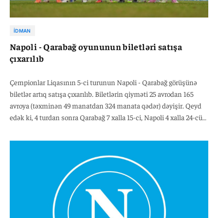
İDMAN
Napoli - Qarabağ oyununun biletləri satışa
çıxarılıb
Çempionlar Liqasının 5-ci turunun Napoli - Qarabağ görüşünə
biletlər artıq satışa çıxarılıb. Biletlərin qiyməti 25 avrodan 165
avroya (təxminən 49 manatdan 324 manata qədər) dəyişir. Qeyd
edək ki, 4 turdan sonra Qarabağ 7 xalla 15-ci, Napoli 4 xalla 24-cü
pillədədir.