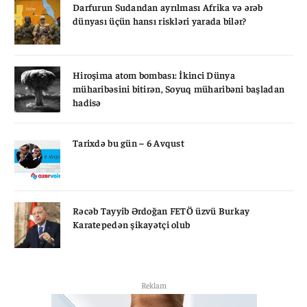
Darfurun Sudandan ayrılması Afrika və ərəb
dünyası üçün hansı riskləri yarada bilər?
Hiroşima atom bombası: İkinci Dünya
müharibəsini bitirən, Soyuq müharibəni başladan
hadisə
Tarixdə bu gün – 6 Avqust
Rəcəb Tayyib Ərdoğan FETÖ üzvü Burkay
Karatepedən şikayətçi olub
Reklam