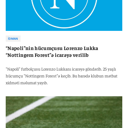
İDMAN
“Napoli”nin hücumçusu Lorenzo Lukka
“Nottingem Forest”ə icarəyə verilib
"Napoli" futbolçusu Lorenzo Lukkanı icarəyə göndərib. 25 yaşlı
hücumçu "Nottingem Forest"ə keçib. Bu barədə klubun mətbat
xidməti məlumat yayıb.