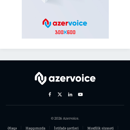
Facebook
X
Linkedin
Youtube
(Twitter)
© 2026 Azervoice.
Əlaqə
Haqqımızda
İstifadə şərtləri
Məxfilik siyasəti