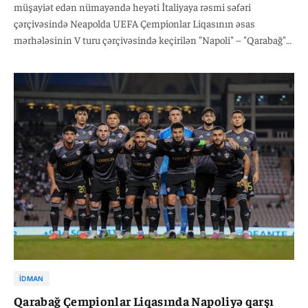
müşayiət edən nümayəndə heyəti İtaliyaya rəsmi səfəri
çərçivəsində Neapolda UEFA Çempionlar Liqasının əsas
mərhələsinin V turu çərçivəsində keçirilən "Napoli" – "Qarabağ"
matçına stadiondan baxıblar. Paylaşımda qeyd olunub ki, bu an
Azərbaycanın Avropa futbolunda güclü mövqeyini və milli
komandamızın beynəlxalq səviyyədə dəstəkləndiyini göstərən
qürurverici bir hadisə olub.
İDMAN
Qarabağ Çempionlar Liqasında Napoliyə qarşı