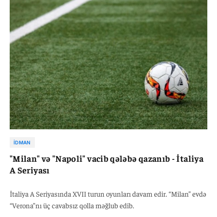
İDMAN
"Milan" və "Napoli" vacib qələbə qazanıb - İtaliya
A Seriyası
İtaliya A Seriyasında XVII turun oyunları davam edir. “Milan” evdə
“Verona”nı üç cavabsız qolla məğlub edib.