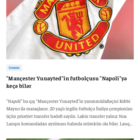
İDMAN
"Mançester Yunayted"in futbolçusu "Napoli"yə
keçə bilər
“Napoli” bu qış “Mançester Yunayted”in yarımmüdafiəçisi Kobbi
Mayno ilə maraqlanır. 20 yaşlı ingilis futbolçu İtaliya çempionları
üçün prioritet transfer hədəfi sayılır. Lakin transfer yalnız Noa
Lanqın komandadan ayrılması halında mümkün ola bilər. Lanq
hazırda “Qalatasaray”ın maraq dairəsindədir. Tərəflər arasında
danışıqların yaxın həftələrdə intensivləşəcəyi gözlənilir.