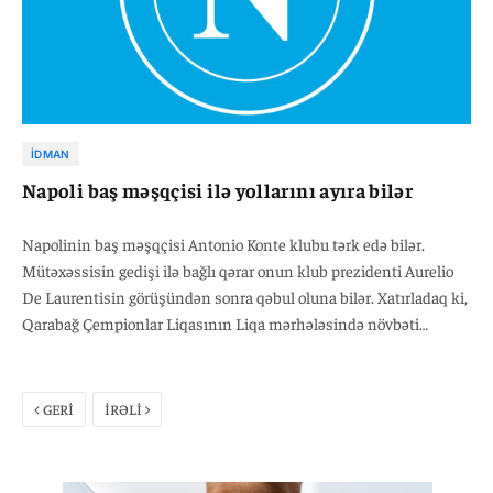
İDMAN
Napoli baş məşqçisi ilə yollarını ayıra bilər
Napolinin baş məşqçisi Antonio Konte klubu tərk edə bilər.
Mütəxəssisin gedişi ilə bağlı qərar onun klub prezidenti Aurelio
De Laurentisin görüşündən sonra qəbul oluna bilər. Xatırladaq ki,
Qarabağ Çempionlar Liqasının Liqa mərhələsində növbəti
oyununu səfərdə Napoliyə qarşı keçirəcək.
GERİ
İRƏLİ