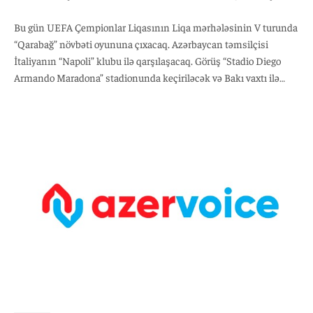
Bu gün UEFA Çempionlar Liqasının Liqa mərhələsinin V turunda
“Qarabağ” növbəti oyununa çıxacaq. Azərbaycan təmsilçisi
İtaliyanın “Napoli” klubu ilə qarşılaşacaq. Görüş “Stadio Diego
Armando Maradona” stadionunda keçiriləcək və Bakı vaxtı ilə
saat 00:00-da start götürəcək. Qeyd edək ki, “Qarabağ” növbəti
oyununu dekabrın 10-da öz meydanında “Ayaks” klubuna qarşı
keçirəcək.