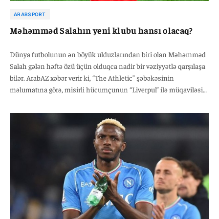
ARABSPORT
Məhəmməd Salahın yeni klubu hansı olacaq?
Dünya futbolunun ən böyük ulduzlarından biri olan Məhəmməd
Salah gələn həftə özü üçün olduqca nadir bir vəziyyətlə qarşılaşa
bilər. ArabAZ xəbər verir ki, “The Athletic” şəbəkəsinin
məlumatına görə, misirli hücumçunun “Liverpul” ilə müqaviləsi
iyunun 30-da başa çatır və o, növbəti klubu hələ də məlum
olmadan 2026-cı il Dünya Çempionatının pley-off mərhələsində
mübarizə aparacaq.