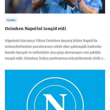
İDMAN
Osimhen Napolini tənqid etdi
Nigeriyalı hücumçu Viktor Osimhen keçmiş klubu Napoli ilə
münasibətlərinin pozulmasına səbəb olan qalmaqallı hadisələr
barədə danışıb və rəhbərliyin ona qarşı davranışını sərt şəkildə
tənqid edib. Osimhen İtaliya mətbuatına müsahibəsində 2023-cü
ilin sentyabrında Napolinin sosial şəbəkə hesabında yayımlanan
və onun qaçırdığı penalti epizodunu ələ salan videodan sonra
münasibətlərin tamamilə dəyişdiyini bildirib.