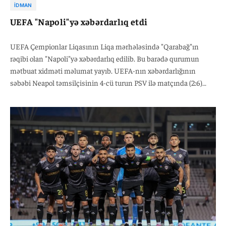
İDMAN
UEFA "Napoli"yə xəbərdarlıq etdi
UEFA Çempionlar Liqasının Liqa mərhələsində "Qarabağ"ın
rəqibi olan "Napoli"yə xəbərdarlıq edilib. Bu barədə qurumun
mətbuat xidməti məlumat yayıb. UEFA-nın xəbərdarlığının
səbəbi Neapol təmsilçisinin 4-cü turun PSV ilə matçında (2:6)
əxlaq davranışları qaydalarını pozmasıdır. Baş məşqçi Antonio
Kontenin qayda pozuntularına yol verdiyi bildirilib.