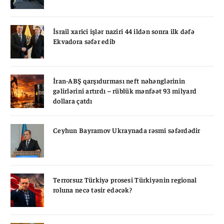
İsrail xarici işlər naziri 44 ildən sonra ilk dəfə
Ekvadora səfər edib
İran-ABŞ qarşıdurması neft nəhənglərinin
gəlirlərini artırdı – rüblük mənfəət 93 milyard
dollara çatdı
Ceyhun Bayramov Ukraynada rəsmi səfərdədir
Terrorsuz Türkiyə prosesi Türkiyənin regional
roluna necə təsir edəcək?