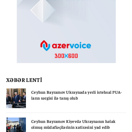
XƏBƏR LENTİ
Ceyhun Bayramov Ukraynada yerli istehsal PUA-
ların sərgisi ilə tanış olub
Ceyhun Bayramov Kiyevdə Ukraynanın həlak
olmuş müdafiəçilərinin xatirəsini yad edib