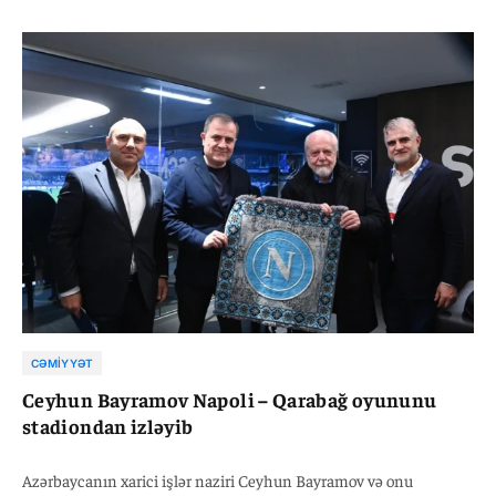
CƏMIYYƏT
Ceyhun Bayramov Napoli – Qarabağ oyununu
stadiondan izləyib
Azərbaycanın xarici işlər naziri Ceyhun Bayramov və onu