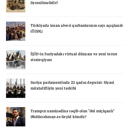
öyrənilməlidir?
Türkiyədə insan alveri qurbanlarının sayı açıqlanıb
(ÖZƏL)
İŞİD-in Suriyadakı virtual dünyası və yeni terror
strateqiyası
Suriya parlamentində 22 qadın deputat: Siyasi
müxtəlifliyin yeni tərkibi
Trampın namizədinə rəqib olan "Əsl miçiqanlı"
Əbdürrəhman əs-Seyid kimdir?