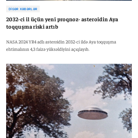
DIGƏR XƏBƏRLƏR
2032-ci il üçün yeni proqnoz- asteroidin Aya
toqquşma riski artıb
NASA 2024 YR4 adlı asteroidin 2032-ci ildə Aya toqquşma
ehtimalının 4,3 faizə yüksəldiyini açıqlayıb.