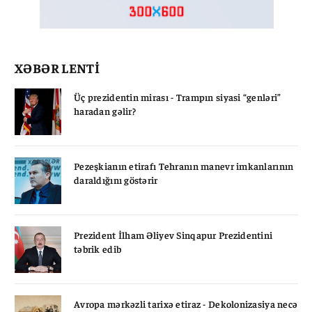
XƏBƏR LENTİ
Üç prezidentin mirası - Trampın siyasi “genləri”
haradan gəlir?
Pezeşkianın etirafı Tehranın manevr imkanlarının
daraldığını göstərir
Prezident İlham Əliyev Sinqapur Prezidentini
təbrik edib
Avropa mərkəzli tarixə etiraz - Dekolonizasiya necə