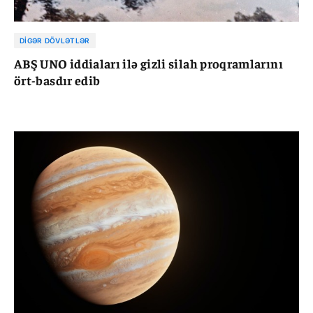
DIGƏR DÖVLƏTLƏR
ABŞ UNO iddiaları ilə gizli silah proqramlarını
ört-basdır edib