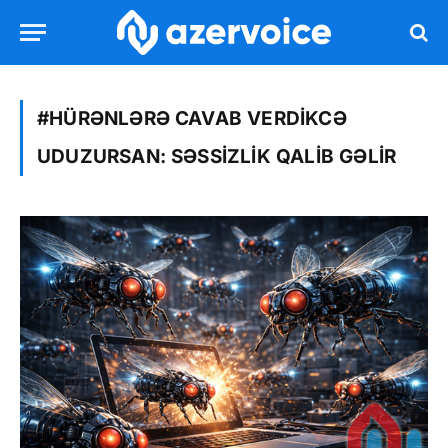
#HÜRƏNLƏRƏ CAVAB VERDIKCƏ
UDUZURSAN: SƏSSIZLIK QALIB GƏLIR