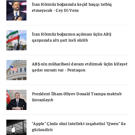
İran Hörmüz boğazında keçid haqqı tətbiq
etməyəcək - Cey Di Vens
İran Hörmüz boğazının açılması üçün ABŞ
qarşısında altı şərt irəli sürüb
ABŞ-nin müharibəni davam etdirmək üçün kifayət
qədər sursatı var - Pentaqon
Prezident İlham Əliyev Donald Trampa məktub
ünvanlayıb
"Apple" Çində süni intellekt rəqabətini "Qwen" ilə
gücləndirir