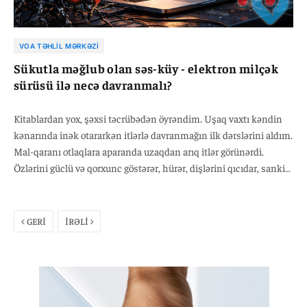
VOA TƏHLIL MƏRKƏZI
Sükutla məğlub olan səs-küy - elektron milçək
sürüsü ilə necə davranmalı?
Kitablardan yox, şəxsi təcrübədən öyrəndim. Uşaq vaxtı kəndin
kənarında inək otararkən itlərlə davranmağın ilk dərslərini aldım.
Mal-qaranı otlaqlara aparanda uzaqdan arıq itlər görünərdi.
Özlərini güclü və qorxunc göstərər, hürər, dişlərini qıcıdar, sanki
dünyanı dağıdacaqlarmış kimi davranardılar. Biz onlara daş
atardıq və tezliklə anlayardıq ki, ən böyük səhvi etmişik. Çünki
onlara baxan kimi, əsl istədiklərini -diqqəti - vermiş olurduq. İtlər
GERİ
İRƏLİ
bizim onları eşitdiyimizi görəndə daha da azğınlaşır, hürmələri
artırdı.