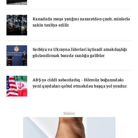
Kanadada meşə yanğını nəzarətdən çıxıb, minlərlə
sakin təxliyə edilir
Serbiya və Ukrayna liderləri iqtisadi əməkdaşlığı
gücləndirmək barədə razılığa gəliblər
ABŞ-yə ciddi xəbərdarlıq - Hörmüz boğazındakı
yeni qaydaları qəbul etməkdən başqa yol yoxdur
Reklam