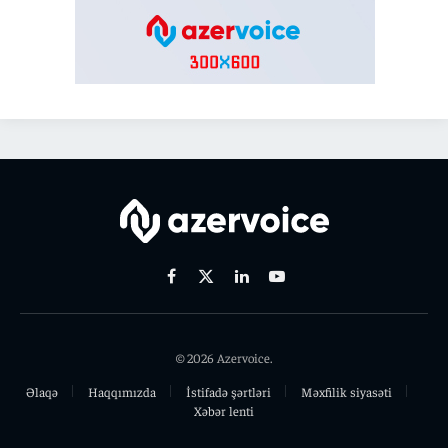
Facebook
X
Linkedin
Youtube
(Twitter)
© 2026 Azervoice.
Əlaqə
Haqqımızda
İstifadə şərtləri
Məxfilik siyasəti
Xəbər lenti