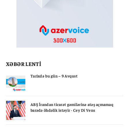
XƏBƏR LENTİ
Tarixdə bu gün – 9 Avqust
ABŞ İrandan ticarət gəmilərinə atəş açmamaq
barədə öhdəlik istəyir - Cey Di Vens