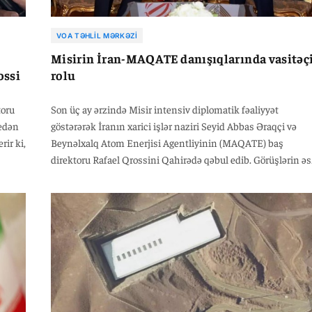
VOA TƏHLIL MƏRKƏZI
Misirin İran-MAQATE danışıqlarında vasitəç
ossi
rolu
toru
Son üç ay ərzində Misir intensiv diplomatik fəaliyyət
 edən
göstərərək İranın xarici işlər naziri Seyid Abbas Əraqçi və
ir ki,
Beynəlxalq Atom Enerjisi Agentliyinin (MAQATE) baş
direktoru Rafael Qrossini Qahirədə qəbul edib. Görüşlərin ə
in
məqsədi İranla Agentlik arasında əməkdaşlığı tənzimləyəcə
yeni mexanizmin yekun mətnini hazırlamaq olub. Bu dövrdə
Misir xarici işlər naziri Bədr Əbdülati, Əraqçi və Qrossi
arasında 12-yə yaxın diplomatik təmas qurulub. Onlardan ü
üzbəüz görüş, qalanları isə telefon danışıqları şəklində baş
tutub. Bundan başqa, ABŞ-ın xüsusi nümayəndəsi Stiven
Vitkoff da prosesə fəal şəkildə cəlb olunub. Misir XİN sözçü
Təmmim Xilaf bildirib ki, bu fəaliyyət İranın nüvə proqramı i
bağlı “qaneedici razılaşmaya doğru irəliləyiş” deməkdir. Onu