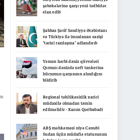
ün
şəbəkələrinə qarşı yeni tədbirlər
elan edib
Şahbaz Şərif Səudiyyə Ərəbistanı
və Türkiyə ilə imzalanan sazişi
"tarixi razılaşma" adlandırıb
Yəmən hərbi dəniz qüvvələri
Qırmızı dənizdə neft tankerinə
hücumun qarşısının alındığını
bildirib
am
Regional təhlükəsizlik xarici
müdaxilə olmadan təmin
edilməlidir - Kazım Qəribabadi
ABŞ məhkəməsi niyə Cənubi
Sudan üçün müdafiə statusunun