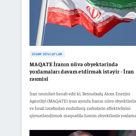
DIGƏR DÖVLƏTLƏR
MAQATE İranın nüvə obyektərində
yoxlamaları davam etdirmək istəyir - İran
rəsmisi
İran rəsmiləri hesab edir ki, Beynəlxalq Atom Enerjisi
Agentliyi (MAQATE) iyun ayında İranın nüvə obyektləri
və İsrail tərəfindən endirilmiş zərbələrin effektivliyini
qiymətləndirmək məqsədilə həmin obyektlərdə yoxlama
davam etdirmək istəyir.