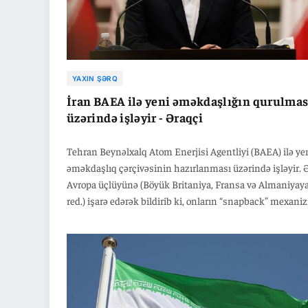
YAXIN ŞƏRQ
İran BAEA ilə yeni əməkdaşlığın qurulmas
üzərində işləyir - Əraqçi
Tehran Beynəlxalq Atom Enerjisi Agentliyi (BAEA) ilə ye
əməkdaşlıq çərçivəsinin hazırlanması üzərində işləyir. 
Avropa üçlüyünə (Böyük Britaniya, Fransa və Almaniyaya
red.) işarə edərək bildirib ki, onların “snapback” mexani
işə salaraq İrana qarşı sanksiyaların bərpasına təşəbbüs
göstərməsi ciddi səhvdir.