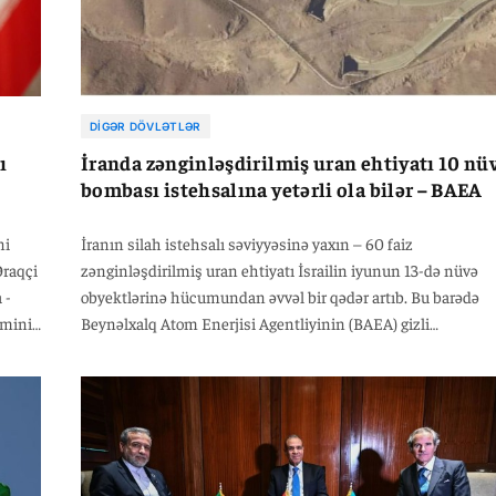
sözlərinə görə, Qahirə iyunun ortalarından etibarən İranla
MAQATE arasında əməkdaşlığı bərpa etmək, gərginliyi
azaltmaq və regional sabitliyi gücləndirmək üçün vasitəçilik
missiyasını həyata keçirir.
DIGƏR DÖVLƏTLƏR
ı
İranda zənginləşdirilmiş uran ehtiyatı 10 nü
bombası istehsalına yetərli ola bilər – BAEA
ni
İranın silah istehsalı səviyyəsinə yaxın – 60 faiz
Əraqçi
zənginləşdirilmiş uran ehtiyatı İsrailin iyunun 13-də nüvə
 -
obyektlərinə hücumundan əvvəl bir qədər artıb. Bu barədə
zmini
Beynəlxalq Atom Enerjisi Agentliyinin (BAEA) gizli
hesabatında məlumat verilib. Agentliyin üzv dövlətlərə
göndərdiyi rüblük sənəddə bildirilir ki, 13 iyun tarixinə olan
qiymətləndirməyə əsasən, İranın sentrifuqalarda daha da
zənginləşdirilə bilən uran heksaflorid formasında 60 faiz
dərəcəli zənginləşdirilmiş uran ehtiyatı 440,9 kiloqram təşki
edib. Hesabatda vurğulanır ki, bu miqdar uran zənginləşdirmə