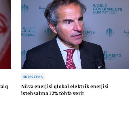
ENERGETIKA
xalq
Nüvə enerjisi qlobal elektrik enerjisi
ı
istehsalına 12% töhfə verir