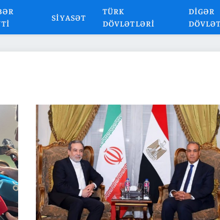
BƏR
TÜRK
DIGƏR
SIYASƏT
NTI
DÖVLƏTLƏRI
DÖVLƏ