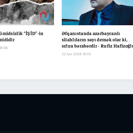
ümidsizlik “İŞİD”-in
Əfqanıstanda azərbaycanlı
mididir
silahlıların sayı demək olar ki,
sıfıra bərabərdir - Rufiz Hafizoğl
18:06
22 İyul 2026 14:33