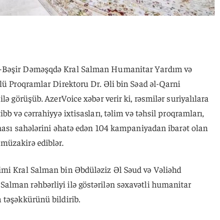
l-Bəşir Dəməşqdə Kral Salman Humanitar Yardım və
lü Proqramlar Direktoru Dr. Əli bin Səad əl-Qarni
lə görüşüb. AzerVoice xəbər verir ki, rəsmilər suriyalılara
bb və cərrahiyyə ixtisasları, təlim və təhsil proqramları,
lması sahələrini əhatə edən 104 kampaniyadan ibarət olan
müzakirə ediblər.
imi Kral Salman bin Əbdüləziz Əl Səud və Vəliəhd
lman rəhbərliyi ilə göstərilən səxavətli humanitar
 təşəkkürünü bildirib.