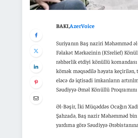
BAKI,
AzerVoice
Suriyanın Baş naziri Məhəmməd ə
Fəlakət Mərkəzinin (KSrelief) Könül
rəhbərlik etdiyi könüllü komandası i
kömək məqsədilə həyata keçirilən, ti
eləcə də iqtisadi imkanların artırı
Səudiyyə Əməl Könüllü Proqramını 
Əl-Bəşir, İki Müqəddəs Ocağın Xad
Şahzadə, Baş nazir Məhəmməd bin Sa
yardıma görə Səudiyyə Ərəbistanına