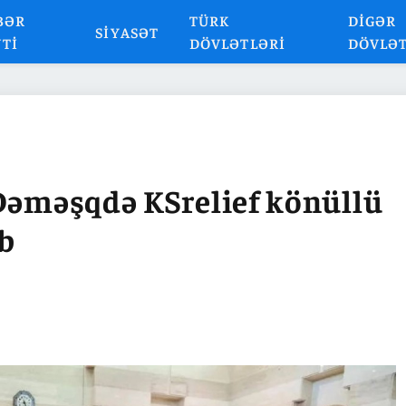
BƏR
TÜRK
DIGƏR
SIYASƏT
NTI
DÖVLƏTLƏRI
DÖVLƏ
 Dəməşqdə KSrelief könüllü
b