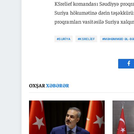
KSrelief komandası Səudiyyə proqra
Suriya hökumətinə dərin təşəkkürün
proqramları vasitəsilə Suriya xalq
#SURIYA
#KSRELIEF
#MƏHƏMMƏD ƏL-BƏ
Fa
OXŞAR
XƏBƏRƏR