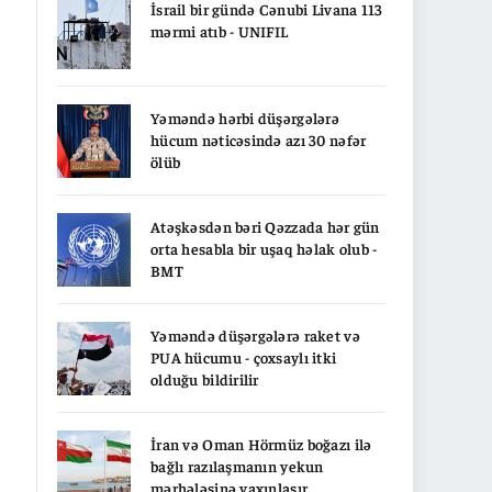
İsrail bir gündə Cənubi Livana 113
mərmi atıb - UNIFIL
Yəməndə hərbi düşərgələrə
hücum nəticəsində azı 30 nəfər
ölüb
Atəşkəsdən bəri Qəzzada hər gün
orta hesabla bir uşaq həlak olub -
BMT
Yəməndə düşərgələrə raket və
PUA hücumu - çoxsaylı itki
olduğu bildirilir
İran və Oman Hörmüz boğazı ilə
bağlı razılaşmanın yekun
mərhələsinə yaxınlaşır