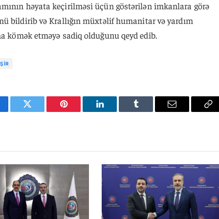
mının həyata keçirilməsi üçün göstərilən imkanlara görə
ü bildirib və Krallığın müxtəlif humanitar və yardım
ına kömək etməyə sadiq olduğunu qeyd edib.
ŞIR
cebook
Twitter
Pinterest
LinkedIn
Tumblr
Email
Co
Li