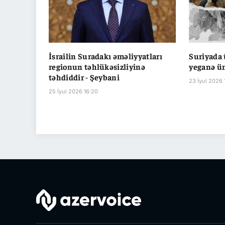
İsrailin Suradakı əməliyyatları
Suriyada 
regionun təhlükəsizliyinə
yeganə ü
təhdiddir - Şeybani
23 İyul 2026 
25 İyul 2026 16:20