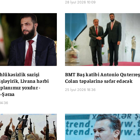
28 İyul 2026 10:09
əhlükəsizlik sazişi
BMT Baş katibi Antonio Quterre
şləyirik, Livana hərbi
Colan təpələrinə səfər edəcək
planımız yoxdur -
25 İyul 2026 18:36
-Şəraa
14:36