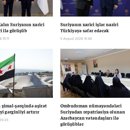
alın Suriyanın xarici
Suriyanın xarici işlər naziri
ri ilə görüşüb
Türkiyəyə səfər edəcək
 15:11
5 Avqust 2026 15:40
 şimal-şərqində aşirət
Ombudsman nümayəndələri
yi gərginliyi artırır
Suriyadan repatriasiya olunan
Azərbaycan vətəndaşları ilə
 20:25
görüşüblər