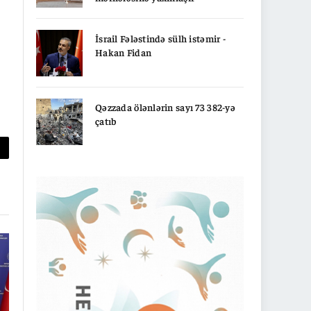
İsrail Fələstində sülh istəmir -
Hakan Fidan
Qəzzada ölənlərin sayı 73 382-yə
çatıb
py
nk