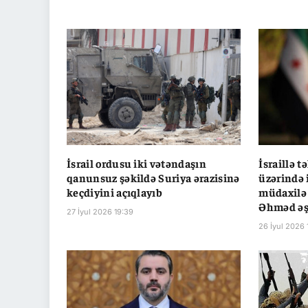
İsrail ordusu iki vətəndaşın
İsraillə t
qanunsuz şəkildə Suriya ərazisinə
üzərində i
keçdiyini açıqlayıb
müdaxilə 
Əhməd əş
27 İyul 2026 19:39
26 İyul 2026 