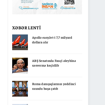
XƏBƏR LENTİ
Apollo easyJet-i 7,7 milyard
dollara alır
ABŞ Senatında Fauçi əleyhinə
səsvermə keçirilib
Roma danışıqlarının yeddinci
raundu başa çatıb