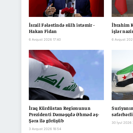
İsrail Fələstində sülh istəmir -
İbrahim K
Hakan Fidan
işlər nazi
6 Avqust 2026 17:40
6 Avqust 2026
İraq Kürdüstan Regionunun
Suriyanın
Prezidenti Dəməşqdə Əhməd əş-
səfərbərli
Şəra ilə görüşüb
30 İyul 2026
3 Avqust 2026 18:54