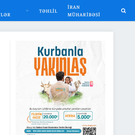
İRAN
TƏHLIL
TLƏR
MÜHARIBƏSI