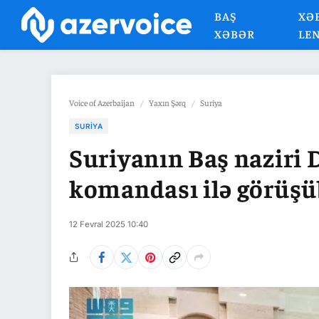
BAŞ
XƏ
XƏBƏR
LE
Voice of Azerbaijan
/
Yaxın Şərq
/
Suriya
SURIYA
Suriyanın Baş naziri
komandası ilə görüşü
12 Fevral 2025 10:40