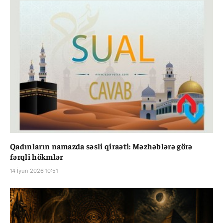
Qadınların namazda səsli qiraəti: Məzhəblərə görə
fərqli hökmlər
14 İyun 2026 10:51