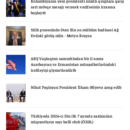
Kolumbiyanın yeni prezidenti silahlı qruplara qarşı
sərt mövqe mesajı verərək vəzifəsinin icrasına
başlayıb
Sülh prosesində ötən ilin ən mühüm hadisəsi Ağ
Evdəki görüş oldu - Metyu Brayza
ABŞ Vaşinqton sammitindən bir il sonra
Azərbaycan və Ermənistan münasibətlərindəki
irəliləyişi qiymətləndirib
Nikol Paşinyan Prezident İlham Əliyevə zəng edib
Türkiyədə 2026-cı ilin ilk 7 ayında saxlanılan
miqrantların sayı bəlli olub (ÖZƏL)