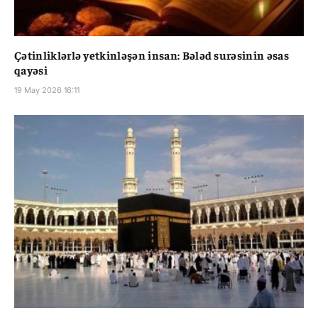
Çətinliklərlə yetkinləşən insan: Bələd surəsinin əsas
qayəsi
19 May 2026 16:11