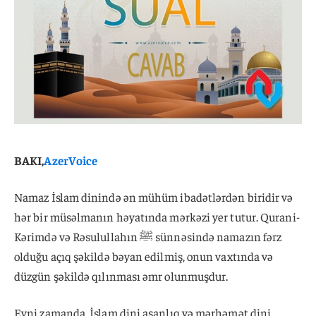
BAKI,
AzerVoice
Namaz İslam dinində ən mühüm ibadətlərdən biridir və
hər bir müsəlmanın həyatında mərkəzi yer tutur. Qurani-
Kərimdə və Rəsulullahın ﷺ sünnəsində namazın fərz
olduğu açıq şəkildə bəyan edilmiş, onun vaxtında və
düzgün şəkildə qılınması əmr olunmuşdur.
Eyni zamanda, İslam dini asanlıq və mərhəmət dini