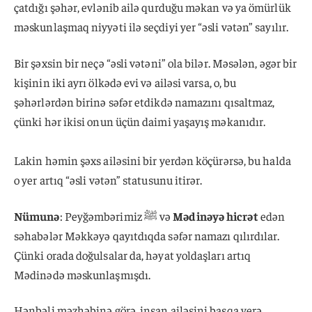
çatdığı şəhər, evlənib ailə qurduğu məkan və ya ömürlük
məskunlaşmaq niyyəti ilə seçdiyi yer “əsli vətən” sayılır.
Bir şəxsin bir neçə “əsli vətəni” ola bilər. Məsələn, əgər bir
kişinin iki ayrı ölkədə evi və ailəsi varsa, o, bu
şəhərlərdən birinə səfər etdikdə namazını qısaltmaz,
çünki hər ikisi onun üçün daimi yaşayış məkanıdır.
Lakin həmin şəxs ailəsini bir yerdən köçürərsə, bu halda
o yer artıq “əsli vətən” statusunu itirər.
Nümunə
: Peyğəmbərimiz ﷺ və
Mədinəyə hicrət
edən
səhabələr Məkkəyə qayıtdıqda səfər namazı qılırdılar.
Çünki orada doğulsalar da, həyat yoldaşları artıq
Mədinədə məskunlaşmışdı.
Hənbəli məzhəbinə görə, insan ailəsini başqa yerə