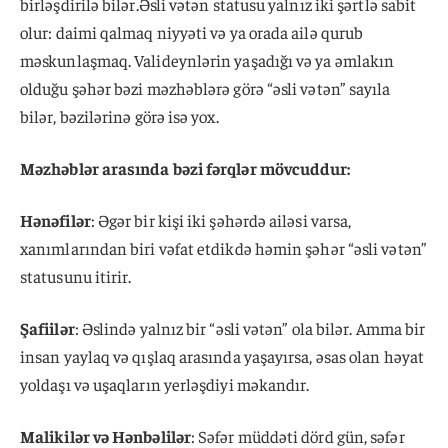
birləşdirilə bilər.Əsli vətən statusu yalnız iki şərtlə sabit
olur: daimi qalmaq niyyəti və ya orada ailə qurub
məskunlaşmaq. Valideynlərin yaşadığı və ya əmlakın
olduğu şəhər bəzi məzhəblərə görə “əsli vətən” sayıla
bilər, bəzilərinə görə isə yox.
Məzhəblər arasında bəzi fərqlər mövcuddur:
Hənəfilər
: Əgər bir kişi iki şəhərdə ailəsi varsa,
xanımlarından biri vəfat etdikdə həmin şəhər “əsli vətən”
statusunu itirir.
Şafiilər
: Əslində yalnız bir “əsli vətən” ola bilər. Amma bir
insan yaylaq və qışlaq arasında yaşayırsa, əsas olan həyat
yoldaşı və uşaqların yerləşdiyi məkandır.
Malikilər və Hənbəlilər
: Səfər müddəti dörd gün, səfər