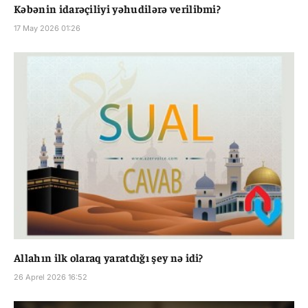
Kəbənin idarəçiliyi yəhudilərə verilibmi?
17 May 2026 01:26
Allahın ilk olaraq yaratdığı şey nə idi?
26 Aprel 2026 16:52