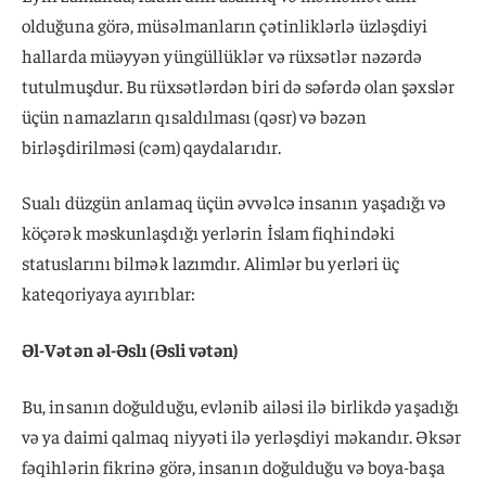
olduğuna görə, müsəlmanların çətinliklərlə üzləşdiyi
hallarda müəyyən yüngüllüklər və rüxsətlər nəzərdə
tutulmuşdur. Bu rüxsətlərdən biri də səfərdə olan şəxslər
üçün namazların qısaldılması (qəsr) və bəzən
birləşdirilməsi (cəm) qaydalarıdır.
Sualı düzgün anlamaq üçün əvvəlcə insanın yaşadığı və
köçərək məskunlaşdığı yerlərin İslam fiqhindəki
statuslarını bilmək lazımdır. Alimlər bu yerləri üç
kateqoriyaya ayırıblar:
Əl-Vətən əl-Əslı (Əsli vətən)
Bu, insanın doğulduğu, evlənib ailəsi ilə birlikdə yaşadığı
və ya daimi qalmaq niyyəti ilə yerləşdiyi məkandır. Əksər
fəqihlərin fikrinə görə, insanın doğulduğu və boya-başa