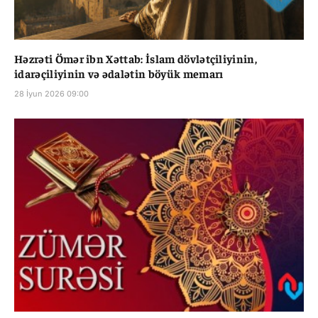
Həzrəti Ömər ibn Xəttab: İslam dövlətçiliyinin,
idarəçiliyinin və ədalətin böyük memarı
28 İyun 2026 09:00