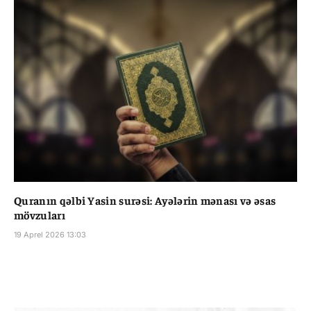
Quranın qəlbi Yasin surəsi: Ayələrin mənası və əsas
mövzuları
19 Aprel 2026 13:03