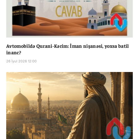
Avtomobildə Qurani-Kərim: İman nişanəsi, yoxsa batil
inanc?
26 İyul 2026 12:00