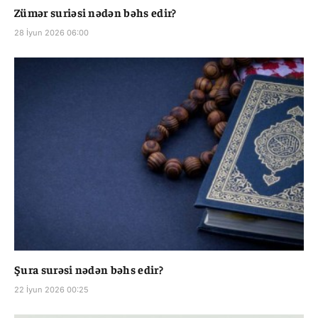
Zümər suriəsi nədən bəhs edir?
28 İyun 2026 06:00
Şura surəsi nədən bəhs edir?
22 İyun 2026 00:25