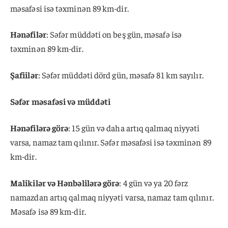
məsafəsi isə təxminən 89 km-dir.
Hənəfilər
: Səfər müddəti on beş gün, məsafə isə
təxminən 89 km-dir.
Şafiilər
: Səfər müddəti dörd gün, məsafə 81 km sayılır.
Səfər məsafəsi və müddəti
Hənəfilərə görə
: 15 gün və daha artıq qalmaq niyyəti
varsa, namaz tam qılınır. Səfər məsafəsi isə təxminən 89
km-dir.
Malikilər və Hənbəlilərə görə
: 4 gün və ya 20 fərz
namazdan artıq qalmaq niyyəti varsa, namaz tam qılınır.
Məsafə isə 89 km-dir.