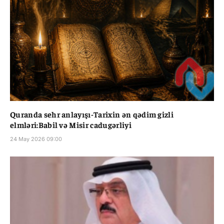
Quranda sehr anlayışı-Tarixin ən qədim gizli
elmləri:Babil və Misir cadugərliyi
24 May 2026 09:00