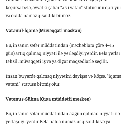
köçürsə belə, əvvəlki şəhər “əsli vətən” statusunu qoruyur
və orada namaz qısaldıla bilməz.
Vətənul-İqamə (Müvəqqəti məskən)
Bu, insanın səfər müddətindən (məzhəblərə görə 4–15
gün) artıq qalmaq niyyəti ilə yerləşdiyi yerdir. Belə yerlər
təhsil, müvəqqəti iş və ya digər məqsədlərlə seçilir.
İnsan bu yerdə qalmaq niyyətini dəyişsə və köçsə, “iqamə
vətəni” statusu bitmiş olur.
Vətənus-Sükna (Qısa müddətli məskən)
Bu, insanın səfər müddətindən az gün qalmaq niyyəti ilə
yerləşdiyi yerdir.Belə halda namazlar qısaldıla və ya