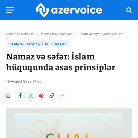
Voice of Azerbaijan
/
İslam Ensiklopediyası
/
İslam və həyat: Şəriət sualları
İSLAM VƏ HƏYAT: ŞƏRIƏT SUALLARI
Namaz və səfər: İslam
hüququnda əsas prinsiplər
19 Avqust 2025 14:08