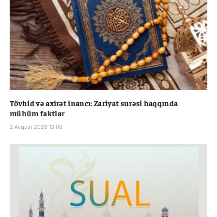
Tövhid və axirət inancı: Zariyat surəsi haqqında
mühüm faktlar
2 Avqust 2026 13:00