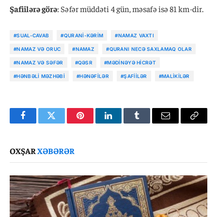
Şafiilərə görə
: Səfər müddəti 4 gün, məsafə isə 81 km-dir.
#SUAL-CAVAB
#QURANI-KƏRIM
#NAMAZ VAXTI
#NAMAZ VƏ ORUC
#NAMAZ
#QURANI NECƏ SAXLAMAQ OLAR
#NAMAZ VƏ SƏFƏR
#QƏSR
#MƏDINƏYƏ HICRƏT
#HƏNBƏLI MƏZHƏBI
#HƏNƏFILƏR
#ŞAFIILƏR
#MALIKILƏR
Facebook
Twitter
Pinterest
LinkedIn
Tumblr
Email
Copy
Link
OXŞAR
XƏBƏRƏR