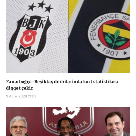
Fənərbağça–Beşiktaş derbilərində kart statistikası
diqqət çəkir
3 Aprel 2026 13:03