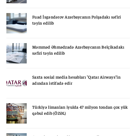
Fuad İsgəndərov Azərbaycanın Polşadakı səfiri
təyin edilib
Məmməd Əhmədzadə Azərbaycanın Belçikadakı
səfiri təyin edilib
Saxta sosial media hesabları "Qatar Airways"in
adından istifadə edir
Türkiyə limanları iyulda 47 milyon tondan çox yük
qəbul edib (ÖZƏL)