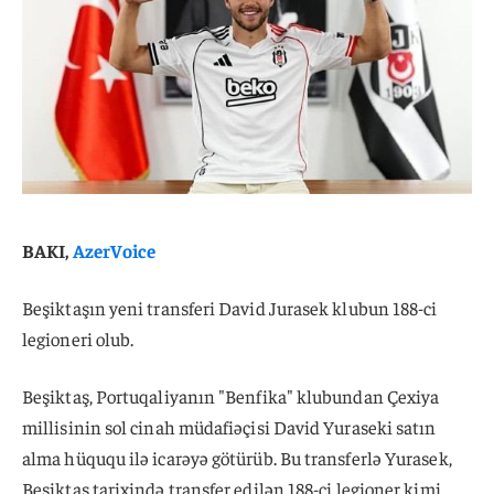
BAKI,
AzerVoice
Beşiktaşın yeni transferi David Jurasek klubun 188-ci
legioneri olub.
Beşiktaş, Portuqaliyanın "Benfika" klubundan Çexiya
millisinin sol cinah müdafiəçisi David Yuraseki satın
alma hüququ ilə icarəyə götürüb. Bu transferlə Yurasek,
Beşiktaş tarixində transfer edilən 188-ci legioner kimi