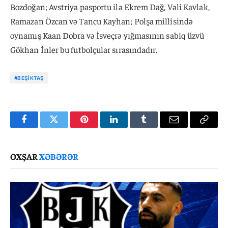
Bozdoğan; Avstriya pasportu ilə Ekrem Dağ, Vəli Kavlak,
Ramazan Özcan və Tancu Kayhan; Polşa millisində
oynamış Kaan Dobra və İsveçrə yığmasının sabiq üzvü
Gökhan İnler bu futbolçular sırasındadır.
#BEŞIKTAŞ
Facebook
Twitter
Pinterest
LinkedIn
Tumblr
Email
Copy
Link
OXŞAR
XƏBƏRƏR