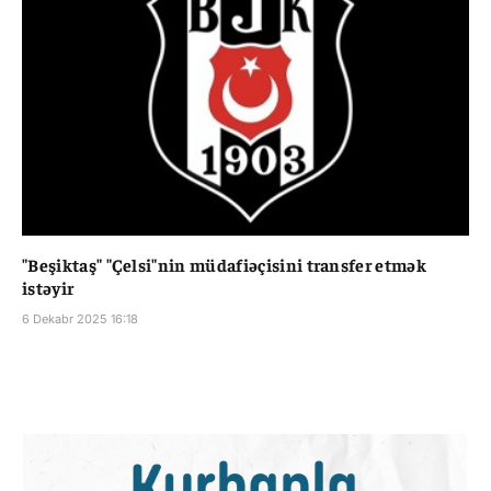
"Beşiktaş" "Çelsi"nin müdafiəçisini transfer etmək
istəyir
6 Dekabr 2025 16:18