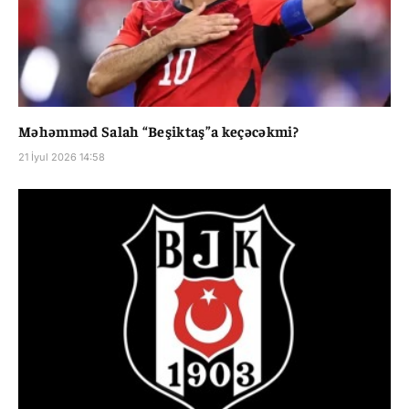
Məhəmməd Salah “Beşiktaş”a keçəcəkmi?
21 İyul 2026 14:58