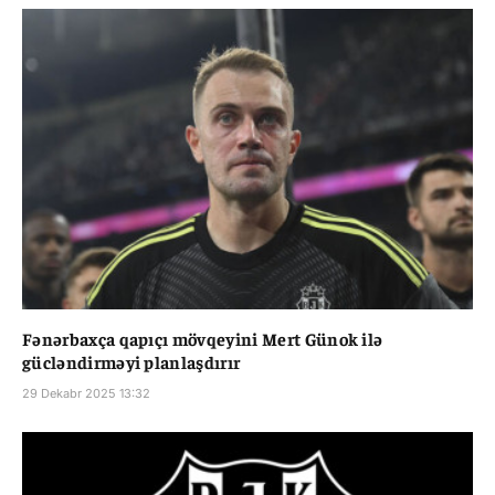
Fənərbaxça qapıçı mövqeyini Mert Günok ilə
gücləndirməyi planlaşdırır
29 Dekabr 2025 13:32