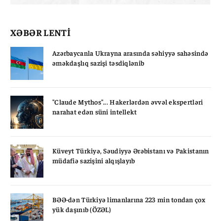
XƏBƏR LENTİ
Azərbaycanla Ukrayna arasında səhiyyə sahəsində
əməkdaşlıq sazişi təsdiqlənib
"Claude Mythos"... Hakerlərdən əvvəl ekspertləri
narahat edən süni intellekt
Küveyt Türkiyə, Səudiyyə Ərəbistanı və Pakistanın
müdafiə sazişini alqışlayıb
BƏƏ-dən Türkiyə limanlarına 223 min tondan çox
yük daşınıb (ÖZƏL)