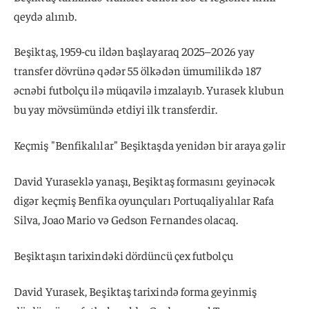
qeydə alınıb.
Beşiktaş, 1959-cu ildən başlayaraq 2025–2026 yay
transfer dövrünə qədər 55 ölkədən ümumilikdə 187
əcnəbi futbolçu ilə müqavilə imzalayıb. Yurasek klubun
bu yay mövsümündə etdiyi ilk transferdir.
Keçmiş "Benfikalılar" Beşiktaşda yenidən bir araya gəlir
David Yuraseklə yanaşı, Beşiktaş formasını geyinəcək
digər keçmiş Benfika oyunçuları Portuqaliyalılar Rafa
Silva, Joao Mario və Gedson Fernandes olacaq.
Beşiktaşın tarixindəki dördüncü çex futbolçu
David Yurasek, Beşiktaş tarixində forma geyinmiş