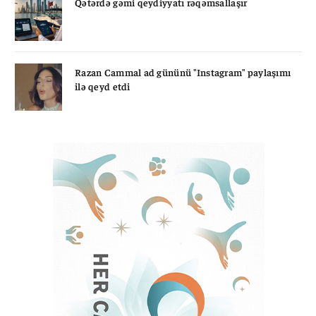
Qətərdə gəmi qeydiyyatı rəqəmsallaşır
Razan Cammal ad gününü "Instagram" paylaşımı
ilə qeyd etdi