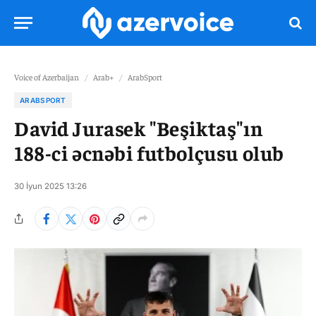
Voice of Azerbaijan
/
Arab+
/
ArabSport
ARABSPORT
David Jurasek "Beşiktaş"ın
188-ci əcnəbi futbolçusu olub
30 İyun 2025 13:26