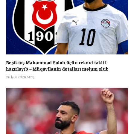
Beşiktaş Məhəmməd Salah üçün rekord təklif
hazırlayıb – Müqavilənin detalları məlum olub
26 İyul 2026 14:18