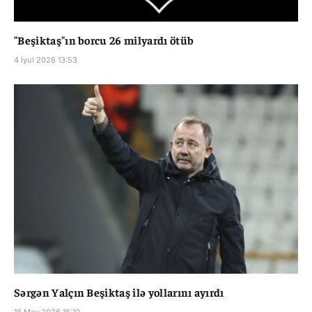
"Beşiktaş"ın borcu 26 milyardı ötüb
4 İyul 2026 13:53
Sərgən Yalçın Beşiktaş ilə yollarını ayırdı
18 May 2026 16:10