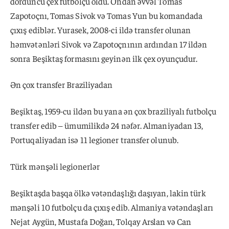
dördüncü çex futbolçu oldu. Ondan əvvəl Tomas
Zapotoçnı, Tomas Sivok və Tomas Yun bu komandada
çıxış ediblər. Yurasek, 2008-ci ildə transfer olunan
həmvətənləri Sivok və Zapotoçnının ardından 17 ildən
sonra Beşiktaş formasını geyinən ilk çex oyunçudur.
Ən çox transfer Braziliyadan
Beşiktaş, 1959-cu ildən bu yana ən çox braziliyalı futbolçu
transfer edib – ümumilikdə 24 nəfər. Almaniyadan 13,
Portuqaliyadan isə 11 legioner transfer olunub.
Türk mənşəli legionerlər
Beşiktaşda başqa ölkə vətəndaşlığı daşıyan, lakin türk
mənşəli 10 futbolçu da çıxış edib. Almaniya vətəndaşları
Nejat Aygün, Mustafa Doğan, Tolqay Arslan və Can