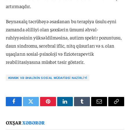
artırmaqdır.
Beynəxalq təcrübəyə əsaslanan bu terapiya üsulu eyni
zamanda əlilliyi olan şəxslərin ümumi əhval-
ruhiyyəsinin yüksəldilməsinə, autizm spektr pozuntusu,
daun sindromu, serebral iflic, nitq qüsurları və s. olan
uşaqların sosial-psixoloji və fizioterapevtik
reabilitasiyasına müsbət təsir göstərir.
#ƏMƏK VƏ ƏHALININ SOSIAL MÜDAFIƏSI NAZIRLIYI
Facebook
Twitter
Pinterest
LinkedIn
Tumblr
Email
Copy
Link
OXŞAR
XƏBƏRƏR