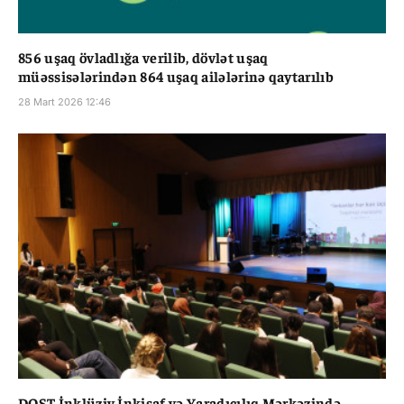
856 uşaq övladlığa verilib, dövlət uşaq
müəssisələrindən 864 uşaq ailələrinə qaytarılıb
28 Mart 2026 12:46
DOST İnklüziv İnkişaf və Yaradıcılıq Mərkəzində