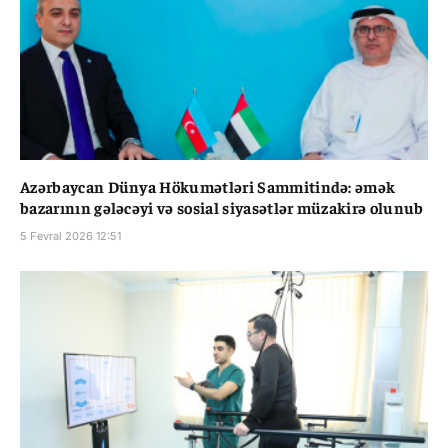
Azərbaycan Dünya Hökumətləri Sammitində: əmək
bazarının gələcəyi və sosial siyasətlər müzakirə olunub
5 Fevral 2026 12:51