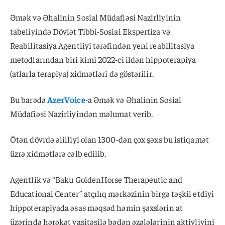
Əmək və Əhalinin Sosial Müdafiəsi Nazirliyinin
tabeliyində Dövlət Tibbi-Sosial Ekspertiza və
Reabilitasiya Agentliyi tərəfindən yeni reabilitasiya
metodlarından biri kimi 2022-ci ildən hippoterapiya
(atlarla terapiya) xidmətləri də göstərilir.
Bu barədə
AzerVoice
-a Əmək və Əhalinin Sosial
Müdafiəsi Nazirliyindən məlumat verib.
Ötən dövrdə əlilliyi olan 1300-dən çox şəxs bu istiqamət
üzrə xidmətlərə cəlb edilib.
Agentlik və “Baku GoldenHorse Therapeutic and
Educational Center” atçılıq mərkəzinin birgə təşkil etdiyi
hippoterapiyada əsas məqsəd həmin şəxslərin at
üzərində hərəkət vasitəsilə bədən əzələlərinin aktivliyini