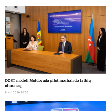
DOST modeli Moldovada pilot mərhələdə tətbiq
olunacaq
9 İyul 2026 20:36