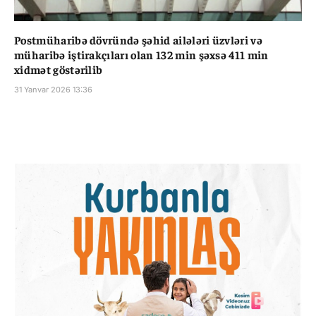
Postmüharibə dövründə şəhid ailələri üzvləri və
müharibə iştirakçıları olan 132 min şəxsə 411 min
xidmət göstərilib
31 Yanvar 2026 13:36