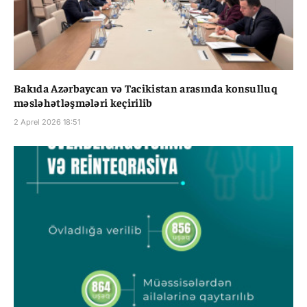
Bakıda Azərbaycan və Tacikistan arasında konsulluq
məsləhətləşmələri keçirilib
2 Aprel 2026 18:51