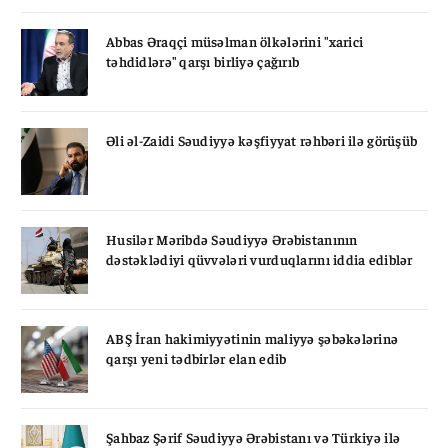
Abbas Əraqçi müsəlman ölkələrini "xarici
təhdidlərə" qarşı birliyə çağırıb
Əli əl-Zaidi Səudiyyə kəşfiyyat rəhbəri ilə görüşüb
Husilər Məribdə Səudiyyə Ərəbistanının
dəstəklədiyi qüvvələri vurduqlarını iddia ediblər
ABŞ İran hakimiyyətinin maliyyə şəbəkələrinə
qarşı yeni tədbirlər elan edib
Şahbaz Şərif Səudiyyə Ərəbistanı və Türkiyə ilə