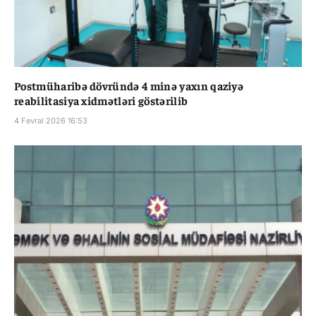
Postmüharibə dövründə 4 minə yaxın qaziyə
reabilitasiya xidmətləri göstərilib
4 Fevral 2026 16:53