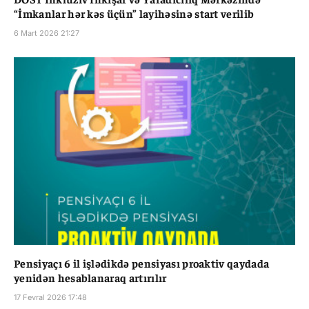
“İmkanlar hər kəs üçün” layihəsinə start verilib
6 Mart 2026 21:27
Pensiyaçı 6 il işlədikdə pensiyası proaktiv qaydada
yenidən hesablanaraq artırılır
17 Fevral 2026 17:48