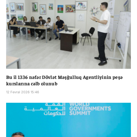
Bu il 1336 nəfər Dövlət Məşğulluq Agentliyinin peşə
kurslarına cəlb olunub
12 Fevral 2026 15:46