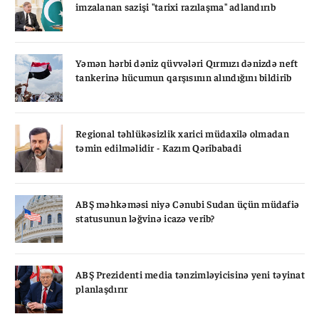
imzalanan sazişi "tarixi razılaşma" adlandırıb
Yəmən hərbi dəniz qüvvələri Qırmızı dənizdə neft
tankerinə hücumun qarşısının alındığını bildirib
Regional təhlükəsizlik xarici müdaxilə olmadan
təmin edilməlidir - Kazım Qəribabadi
ABŞ məhkəməsi niyə Cənubi Sudan üçün müdafiə
statusunun ləğvinə icazə verib?
ABŞ Prezidenti media tənzimləyicisinə yeni təyinat
planlaşdırır