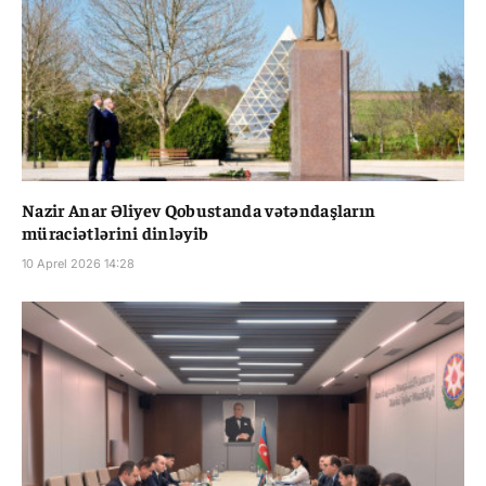
Nazir Anar Əliyev Qobustanda vətəndaşların
müraciətlərini dinləyib
10 Aprel 2026 14:28