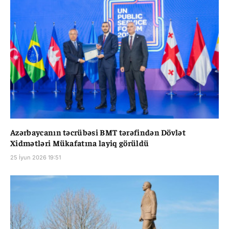
Azərbaycanın təcrübəsi BMT tərəfindən Dövlət
Xidmətləri Mükafatına layiq görüldü
25 İyun 2026 19:51