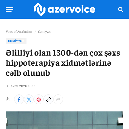
Voice of Azerbaijan
/
Cəmiyyət
CƏMIYYƏT
Əlilliyi olan 1300-dən çox şəxs
hippoterapiya xidmətlərinə
cəlb olunub
3 Fevral 2026 13:33