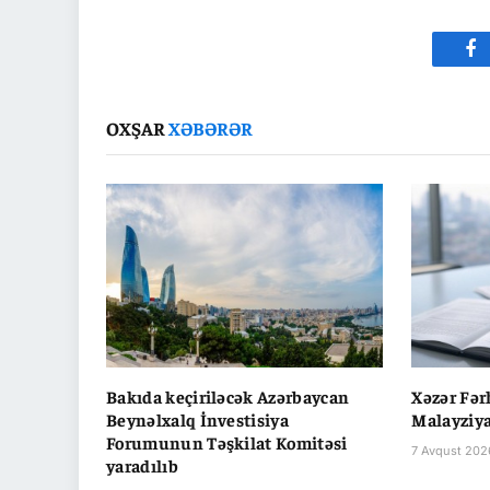
Fa
OXŞAR
XƏBƏRƏR
Bakıda keçiriləcək Azərbaycan
Xəzər Fə
Beynəlxalq İnvestisiya
Malayziya
Forumunun Təşkilat Komitəsi
7 Avqust 2026
yaradılıb