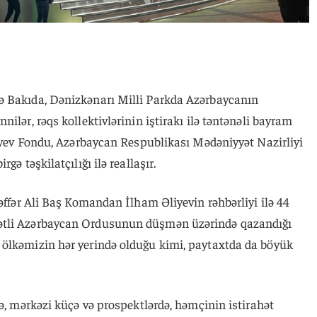
ə Bakıda, Dənizkənarı Milli Parkda Azərbaycanın
ilər, rəqs kollektivlərinin iştirakı ilə təntənəli bayram
liyev Fondu, Azərbaycan Respublikası Mədəniyyət Nazirliyi
gə təşkilatçılığı ilə reallaşır.
zəffər Ali Baş Komandan İlham Əliyevin rəhbərliyi ilə 44
ətli Azərbaycan Ordusunun düşmən üzərində qazandığı
ölkəmizin hər yerində olduğu kimi, paytaxtda da böyük
də, mərkəzi küçə və prospektlərdə, həmçinin istirahət