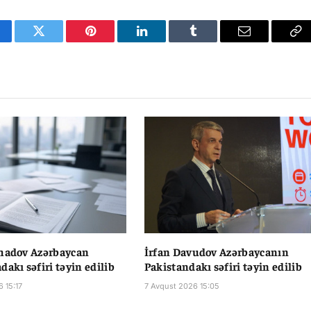
cebook
Twitter
Pinterest
LinkedIn
Tumblr
Email
Co
Li
rhadov Azərbaycan
İrfan Davudov Azərbaycanın
dakı səfiri təyin edilib
Pakistandakı səfiri təyin edilib
 15:17
7 Avqust 2026 15:05