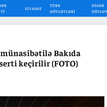
BƏR
TÜRK
DIGƏR
SIYASƏT
NTI
DÖVLƏTLƏRI
DÖVLƏ
ü münasibətilə Bakıda
erti keçirilir (FOTO)