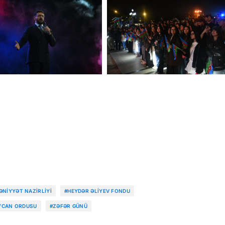
NIYYƏT NAZIRLIYI
#HEYDƏR ƏLIYEV FONDU
YCAN ORDUSU
#ZƏFƏR GÜNÜ