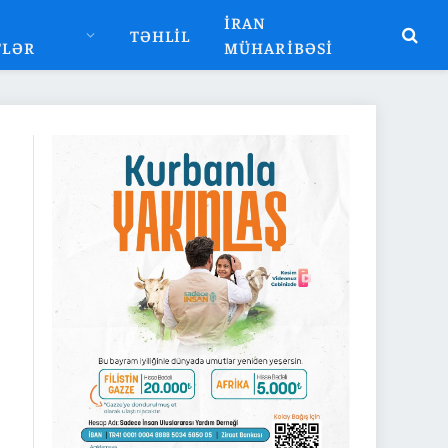
İRAN
TƏHLIL
TLƏR
MÜHARIBƏSI