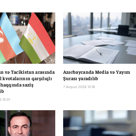
n və Tacikistan arasında
Azərbaycanda Media və Yayım
il kvotalarının qarşılıqlı
Şurası yaradılıb
 haqqında saziş
7 Avqust 2026 13:18
ib
6 15:01