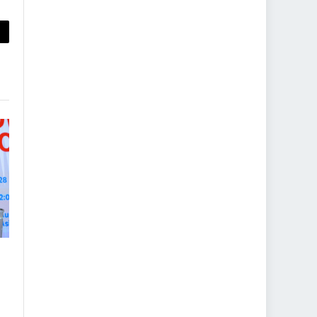
py
nk