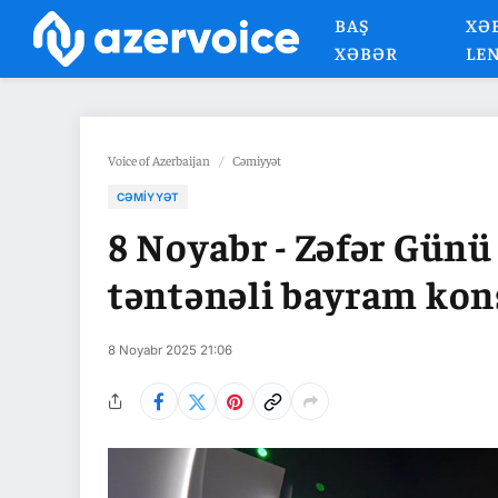
BAŞ
XƏ
XƏBƏR
LE
Voice of Azerbaijan
/
Cəmiyyət
CƏMIYYƏT
8 Noyabr - Zəfər Gün
təntənəli bayram kons
8 Noyabr 2025 21:06