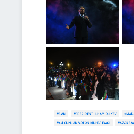
#BAKI
#PREZIDENT İLHAM ƏLIYEV
#MƏDƏ
#44 GÜNLÜK VƏTƏN MÜHARIBƏSI
#AZƏRBA