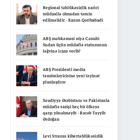
Regional təhlükəsizlik xarici
müdaxilə olmadan təmin
edilməlidir - Kazım Qəribabadi
ABŞ məhkəməsi niyə Cənubi
Sudan üçün müdafiə statusunun
ləğvinə icazə verib?
ABŞ Prezidenti media
tənzimləyicisinə yeni təyinat
planlaşdırır
Səudiyyə Ərəbistanı və Pakistanla
müdafiə sazişi heç bir ölkəyə
qarşı yönəlməyib - Rəcəb Tayyib
Ərdoğan
Levi Strauss kibertəhlükəsizlik