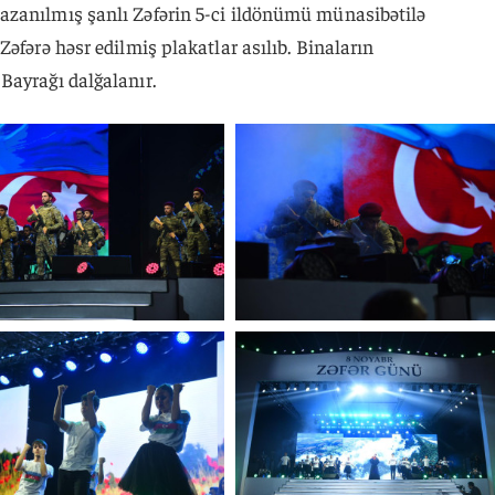
azanılmış şanlı Zəfərin 5-ci ildönümü münasibətilə
əfərə həsr edilmiş plakatlar asılıb. Binaların
Bayrağı dalğalanır.