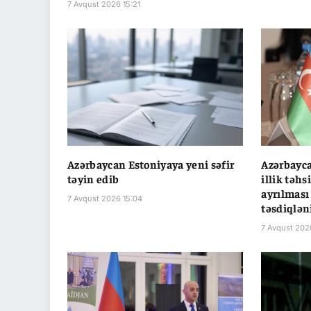
7 Avqust 2026 15:21
Azərbaycan Estoniyaya yeni səfir
Azərbayca
təyin edib
illik təhs
ayrılması
7 Avqust 2026 15:04
təsdiqlən
7 Avqust 202