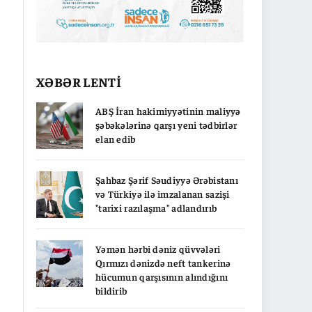
XƏBƏR LENTİ
ABŞ İran hakimiyyətinin maliyyə
şəbəkələrinə qarşı yeni tədbirlər
elan edib
Şahbaz Şərif Səudiyyə Ərəbistanı
və Türkiyə ilə imzalanan sazişi
"tarixi razılaşma" adlandırıb
Yəmən hərbi dəniz qüvvələri
Qırmızı dənizdə neft tankerinə
hücumun qarşısının alındığını
bildirib