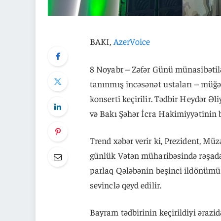
BAKI,
AzerVoice
8 Noyabr – Zəfər Günü münasibətil
tanınmış incəsənət ustaları – müğənn
konserti keçirilir. Tədbir Heydər Ə
və Bakı Şəhər İcra Hakimiyyətinin bir
Trend xəbər verir ki, Prezident, Mü
günlük Vətən müharibəsində rəşad
parlaq Qələbənin beşinci ildönümü 
sevinclə qeyd edilir.
Bayram tədbirinin keçirildiyi ərazi