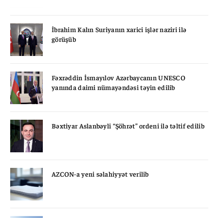
İbrahim Kalın Suriyanın xarici işlər naziri ilə
görüşüb
Fəxrəddin İsmayılov Azərbaycanın UNESCO
yanında daimi nümayəndəsi təyin edilib
Bəxtiyar Aslanbəyli “Şöhrət” ordeni ilə təltif edilib
AZCON-a yeni səlahiyyət verilib