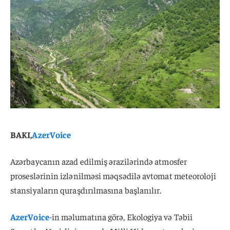
BAKI,
AzerVoice
Azərbaycanın azad edilmiş ərazilərində atmosfer
proseslərinin izlənilməsi məqsədilə avtomat meteoroloji
stansiyaların quraşdırılmasına başlanılır.
AzerVoice
-in məlumatına görə, Ekologiya və Təbii