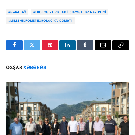
#QARABAĞ
#EKOLOGIYA VƏ TƏBII SƏRVƏTLƏR NAZIRLIYI
#MILLI HIDROMETEOROLOGIYA XIDMƏTI
Facebook
Twitter
Pinterest
LinkedIn
Tumblr
Email
Copy
Link
OXŞAR
XƏBƏRƏR