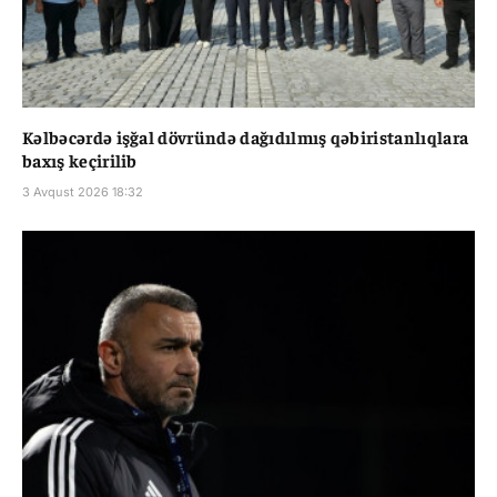
Kəlbəcərdə işğal dövründə dağıdılmış qəbiristanlıqlara
baxış keçirilib
3 Avqust 2026 18:32