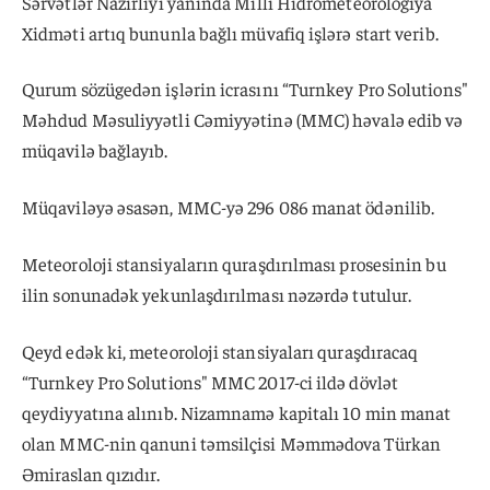
Sərvətlər Nazirliyi yanında Milli Hidrometeorologiya
Xidməti artıq bununla bağlı müvafiq işlərə start verib.
Qurum sözügedən işlərin icrasını “Turnkey Pro Solutions"
Məhdud Məsuliyyətli Cəmiyyətinə (MMC) həvalə edib və
müqavilə bağlayıb.
Müqaviləyə əsasən, MMC-yə 296 086 manat ödənilib.
Meteoroloji stansiyaların quraşdırılması prosesinin bu
ilin sonunadək yekunlaşdırılması nəzərdə tutulur.
Qeyd edək ki, meteoroloji stansiyaları quraşdıracaq
“Turnkey Pro Solutions" MMC 2017-ci ildə dövlət
qeydiyyatına alınıb. Nizamnamə kapitalı 10 min manat
olan MMC-nin qanuni təmsilçisi Məmmədova Türkan
Əmiraslan qızıdır.