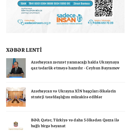
XƏBƏR LENTİ
Azərbaycan zərurət yaranacağı halda Ukraynaya
qaz tədarük etməyə hazırdır - Ceyhun Bayramov
Azərbaycan və Ukrayna XİN başçıları ölkələrin
strateji tərəfdaşlığını müzakirə ediblər
BƏƏ, Qətər, Türkiyə və daha 5 ölkədən Qəzza ilə
bağlı birgə bəyanat