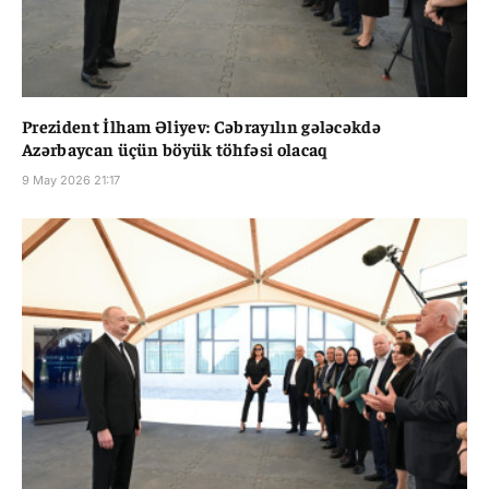
Prezident İlham Əliyev: Cəbrayılın gələcəkdə
Azərbaycan üçün böyük töhfəsi olacaq
9 May 2026 21:17