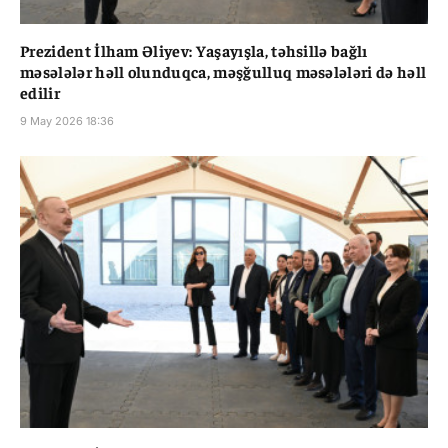
Prezident İlham Əliyev: Yaşayışla, təhsillə bağlı
məsələlər həll olunduqca, məşğulluq məsələləri də həll
edilir
9 May 2026 18:36