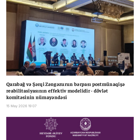
Qarabağ və Şərqi Zəngəzurun bərpası postmünaqişə
reabilitasiyasının effektiv modelidir - dövlət
komitəsinin nümayəndəsi
15 May 2026 19:07