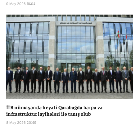
9 May 2026 18:04
İİB nümayəndə heyəti Qarabağda bərpa və
infrastruktur layihələri ilə tanış olub
8 May 2026 20:49