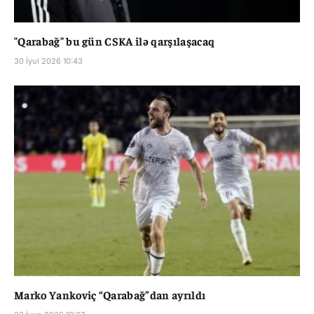
"Qarabağ" bu gün CSKA ilə qarşılaşacaq
30 İyul 2026 10:43
Marko Yankoviç “Qarabağ”dan ayrıldı