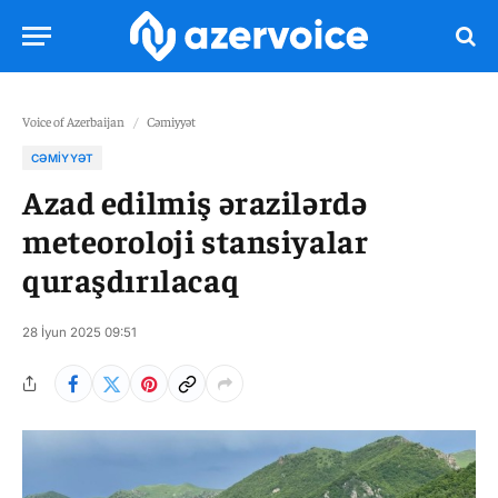
Voice of Azerbaijan
/
Cəmiyyət
CƏMIYYƏT
Azad edilmiş ərazilərdə
meteoroloji stansiyalar
quraşdırılacaq
28 İyun 2025 09:51