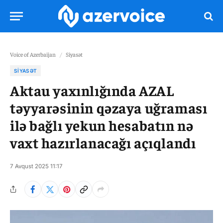
Voice of Azerbaijan
/
Siyasət
SIYASƏT
Aktau yaxınlığında AZAL
təyyarəsinin qəzaya uğraması
ilə bağlı yekun hesabatın nə
vaxt hazırlanacağı açıqlandı
7 Avqust 2025 11:17