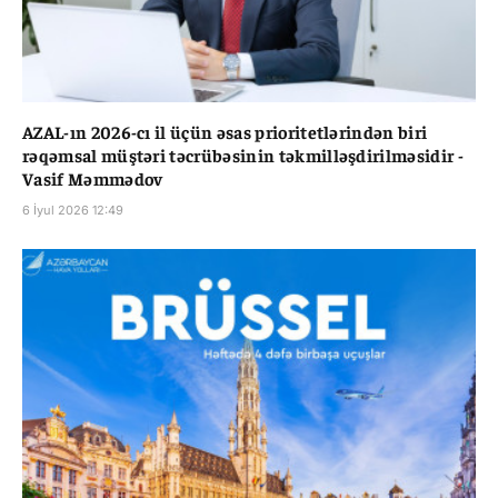
AZAL-ın 2026-cı il üçün əsas prioritetlərindən biri
rəqəmsal müştəri təcrübəsinin təkmilləşdirilməsidir -
Vasif Məmmədov
6 İyul 2026 12:49