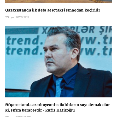
Qazaxıstanda ilk dəfə aerotaksi sınaqdan keçirilir
23 İyul 2026 11:19
Əfqanıstanda azərbaycanlı silahlıların sayı demək olar
ki, sıfıra bərabərdir - Rufiz Hafizoğlu