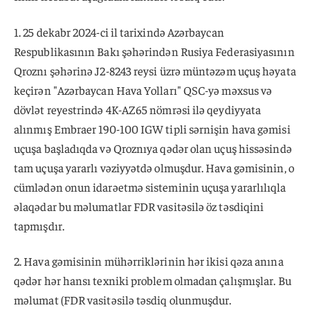
1. 25 dekabr 2024-ci il tarixində Azərbaycan
Respublikasının Bakı şəhərindən Rusiya Federasiyasının
Qroznı şəhərinə J2-8243 reysi üzrə müntəzəm uçuş həyata
keçirən "Azərbaycan Hava Yolları" QSC-yə məxsus və
dövlət reyestrində 4K-AZ65 nömrəsi ilə qeydiyyata
alınmış Embraer 190-100 IGW tipli sərnişin hava gəmisi
uçuşa başladıqda və Qroznıya qədər olan uçuş hissəsində
tam uçuşa yararlı vəziyyətdə olmuşdur. Hava gəmisinin, o
cümlədən onun idarəetmə sisteminin uçuşa yararlılıqla
əlaqədar bu məlumatlar FDR vasitəsilə öz təsdiqini
tapmışdır.
2. Hava gəmisinin mühərriklərinin hər ikisi qəza anına
qədər hər hansı texniki problem olmadan çalışmışlar. Bu
məlumat (FDR vasitəsilə təsdiq olunmuşdur.