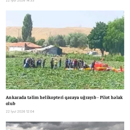
22 İyul 2026 14:33
Ankarada təlim helikopteri qəzaya uğrayıb - Pilot həlak
olub
22 İyul 2026 12:04