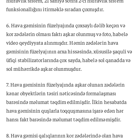
hidravlik sistem, 21 saniyə sonra 2-ci hidravlik sistem
funksionallığını itirməklə sıradan çıxmışdır.
6. Hava gəmisinin füzelyajında çoxsaylı dəlib keçən və
kor zədələrin olması faktı aşkar olunmuş və foto, habelə
video qeydiyyata alınmışdır. Həmin zədələrin hava
gəmisinin füzelyajının arxa hissəsində, xüsusilə şaquli və
üfiqi stabilizatorlarında çox sayda, habelə sol qanadda və
sol mühərrikdə aşkar olunmuşdur.
7. Hava gəmisinin füzelyajında aşkar olunan zədələrin
kənar obyektlərin təsiri nəticəsində formalaşması
barəsində məlumat təqdim edilmişdir. İlkin hesabatda
hava gəmisinin quşlarla toqquşmasına işarə edən hər
hansı fakt barəsində məlumat təqdim edilməmişdir.
8. Hava gəmisi qalıqlarının kor zədələrində olan hava