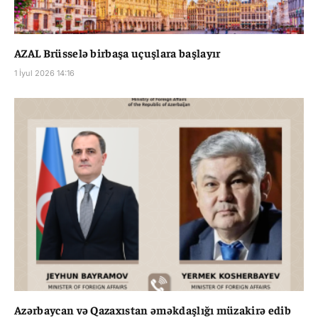
AZAL Brüsselə birbaşa uçuşlara başlayır
1 İyul 2026 14:16
Azərbaycan və Qazaxıstan əməkdaşlığı müzakirə edib