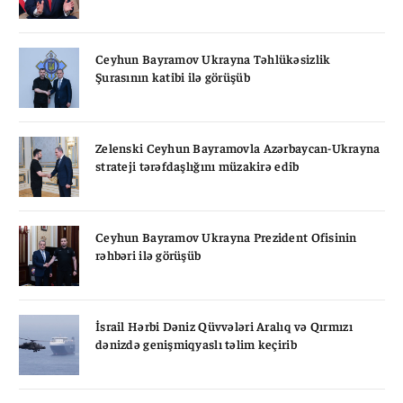
Ceyhun Bayramov Ukrayna Təhlükəsizlik
Şurasının katibi ilə görüşüb
Zelenski Ceyhun Bayramovla Azərbaycan-Ukrayna
strateji tərəfdaşlığını müzakirə edib
Ceyhun Bayramov Ukrayna Prezident Ofisinin
rəhbəri ilə görüşüb
İsrail Hərbi Dəniz Qüvvələri Aralıq və Qırmızı
dənizdə genişmiqyaslı təlim keçirib