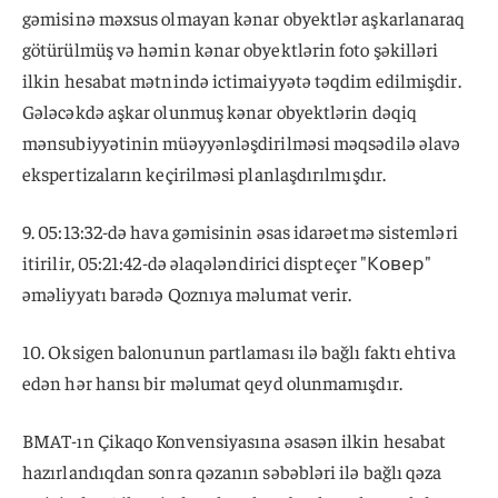
gəmisinə məxsus olmayan kənar obyektlər aşkarlanaraq
götürülmüş və həmin kənar obyektlərin foto şəkilləri
ilkin hesabat mətnində ictimaiyyətə təqdim edilmişdir.
Gələcəkdə aşkar olunmuş kənar obyektlərin dəqiq
mənsubiyyətinin müəyyənləşdirilməsi məqsədilə əlavə
ekspertizaların keçirilməsi planlaşdırılmışdır.
9. 05:13:32-də hava gəmisinin əsas idarəetmə sistemləri
itirilir, 05:21:42-də əlaqələndirici dispteçer "Ковер"
əməliyyatı barədə Qoznıya məlumat verir.
10. Oksigen balonunun partlaması ilə bağlı faktı ehtiva
edən hər hansı bir məlumat qeyd olunmamışdır.
BMAT-ın Çikaqo Konvensiyasına əsasən ilkin hesabat
hazırlandıqdan sonra qəzanın səbəbləri ilə bağlı qəza