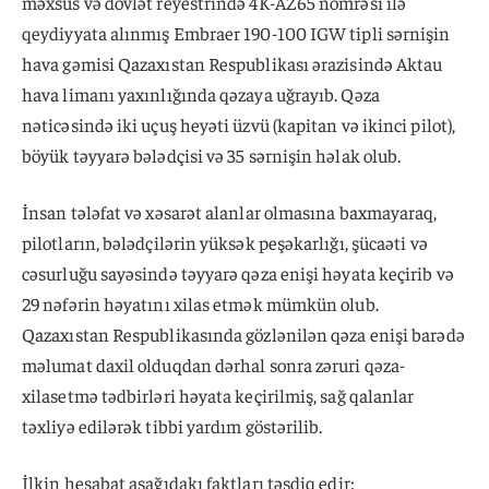
məxsus və dövlət reyestrində 4K-AZ65 nömrəsi ilə
qeydiyyata alınmış Embraer 190-100 IGW tipli sərnişin
hava gəmisi Qazaxıstan Respublikası ərazisində Aktau
hava limanı yaxınlığında qəzaya uğrayıb. Qəza
nəticəsində iki uçuş heyəti üzvü (kapitan və ikinci pilot),
böyük təyyarə bələdçisi və 35 sərnişin həlak olub.
İnsan tələfat və xəsarət alanlar olmasına baxmayaraq,
pilotların, bələdçilərin yüksək peşəkarlığı, şücaəti və
cəsurluğu sayəsində təyyarə qəza enişi həyata keçirib və
29 nəfərin həyatını xilas etmək mümkün olub.
Qazaxıstan Respublikasında gözlənilən qəza enişi barədə
məlumat daxil olduqdan dərhal sonra zəruri qəza-
xilasetmə tədbirləri həyata keçirilmiş, sağ qalanlar
təxliyə edilərək tibbi yardım göstərilib.
İlkin hesabat aşağıdakı faktları təsdiq edir: