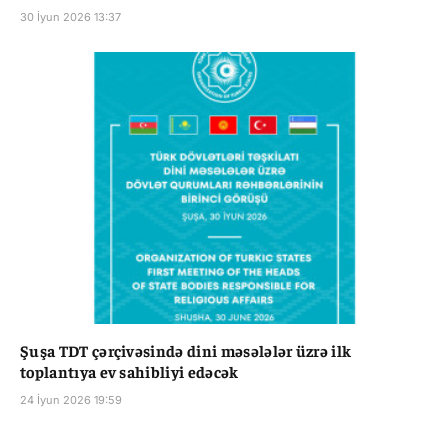
30 İyun 2026 13:37
Şuşa TDT çərçivəsində dini məsələlər üzrə ilk
toplantıya ev sahibliyi edəcək
24 İyun 2026 19:59