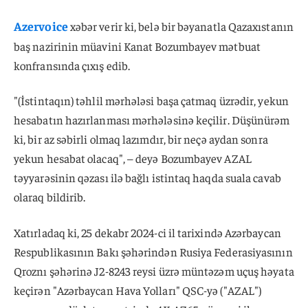
Azervoice
xəbər verir ki, belə bir bəyanatla Qazaxıstanın
baş nazirinin müavini Kanat Bozumbayev mətbuat
konfransında çıxış edib.
"(İstintaqın) təhlil mərhələsi başa çatmaq üzrədir, yekun
hesabatın hazırlanması mərhələsinə keçilir. Düşünürəm
ki, bir az səbirli olmaq lazımdır, bir neçə aydan sonra
yekun hesabat olacaq", – deyə Bozumbayev AZAL
təyyarəsinin qəzası ilə bağlı istintaq haqda suala cavab
olaraq bildirib.
Xatırladaq ki, 25 dekabr 2024-ci il tarixində Azərbaycan
Respublikasının Bakı şəhərindən Rusiya Federasiyasının
Qroznı şəhərinə J2-8243 reysi üzrə müntəzəm uçuş həyata
keçirən "Azərbaycan Hava Yolları" QSC-yə ("AZAL")