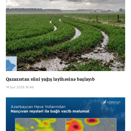
Qazaxıstan süni yağış layihəsinə başlayıb
14 İyul 2026 16:49