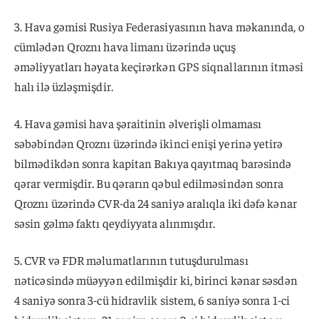
3. Hava gəmisi Rusiya Federasiyasının hava məkanında, o
cümlədən Qroznı hava limanı üzərində uçuş
əməliyyatları həyata keçirərkən GPS siqnallarının itməsi
halı ilə üzləşmişdir.
4. Hava gəmisi hava şəraitinin əlverişli olmaması
səbəbindən Qroznı üzərində ikinci enişi yerinə yetirə
bilmədikdən sonra kapitan Bakıya qayıtmaq barəsində
qərar vermişdir. Bu qərarın qəbul edilməsindən sonra
Qroznı üzərində CVR-da 24 saniyə aralıqla iki dəfə kənar
səsin gəlmə faktı qeydiyyata alınmışdır.
5. CVR və FDR məlumatlarının tutuşdurulması
nəticəsində müəyyən edilmişdir ki, birinci kənar səsdən
4 saniyə sonra 3-cü hidravlik sistem, 6 saniyə sonra 1-ci