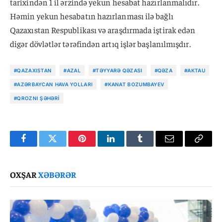
tarixindən 1 il ərzində yekun hesabat hazırlanmalıdır.
Həmin yekun hesabatın hazırlanması ilə bağlı
Qazaxıstan Respublikası və araşdırmada iştirak edən
digər dövlətlər tərəfindən artıq işlər başlanılmışdır.
#QAZAXISTAN
#AZAL
#TƏYYARƏ QƏZASI
#QƏZA
#AKTAU
#AZƏRBAYCAN HAVA YOLLARI
#KANAT BOZUMBAYEV
#QROZNI ŞƏHƏRI
Facebook
Twitter
Pinterest
LinkedIn
Tumblr
Email
Copy
Link
OXŞAR
XƏBƏRƏR