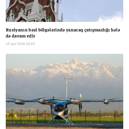
Rusiyanın bəzi bölgələrində yanacaq çatışmazlığı hələ
də davam edir
25 İyul 2026 20:03