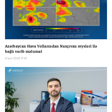
Azərbaycan Hava Yollarından Naxçıvan reysləri ilə
bağlı vacib məlumat
6 İyul 2026 17:41