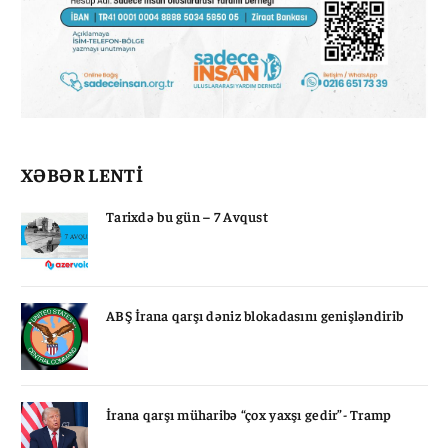
XƏBƏR LENTİ
Tarixdə bu gün – 7 Avqust
ABŞ İrana qarşı dəniz blokadasını genişləndirib
İrana qarşı müharibə “çox yaxşı gedir”- Tramp