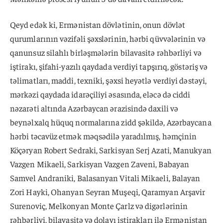
Qeyd edək ki, Ermənistan dövlətinin, onun dövlət
qurumlarının vəzifəli şəxslərinin, hərbi qüvvələrinin və
qanunsuz silahlı birləşmələrin bilavasitə rəhbərliyi və
iştirakı, şifahi-yazılı qaydada verdiyi tapşırıq, göstəriş və
təlimatları, maddi, texniki, şəxsi heyətlə verdiyi dəstəyi,
mərkəzi qaydada idarəçiliyi əsasında, eləcə də ciddi
nəzarəti altında Azərbaycan ərazisində daxili və
beynəlxalq hüquq normalarına zidd şəkildə, Azərbaycana
hərbi təcavüz etmək məqsədilə yaradılmış, həmçinin
Köçəryan Robert Sedraki, Sarkisyan Serj Azati, Manukyan
Vazgen Mikaeli, Sarkisyan Vazgen Zaveni, Babayan
Samvel Andraniki, Balasanyan Vitali Mikaeli, Balayan
Zori Hayki, Ohanyan Seyran Muşeqi, Qaramyan Arşavir
Surenoviç, Melkonyan Monte Çarlz və digərlərinin
rəhbərliyi, bilavasitə və dolayı iştirakları ilə Ermənistan