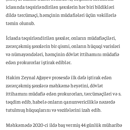
iclasında təqsirləndirilən şəxslərin hər biri bildikləri
dildə tərcüməçi, həmçinin müdafiələri üçün vəkillərlə
təmin olunub.
İclasda təqsirləndirilən şəxslər, onların müdafiəçiləri,
zərərçəkmiş şəxslərin bir qismi, onların hüquqi varisləri
və nümayəndələri, həmçinin dövlət ittihamını müdafiə
edən prokurorlar iştirak ediblər.
Hakim Zeynal Ağayev prosesdə ilk dəfə iştirak edən
zərərçəkmiş şəxslərə məhkəmə heyətini, dövlət
ittihamını müdafiə edən prokurorları, tərcüməçiləri və s.
təqdim edib, habelə onların qanunvericiliklə nəzərdə
tutulmuş hüquqlarını və vəzifələrini izah edib.
Məhkəmədə 2020-ci ildə baş vermiş 44 günlük müharibə