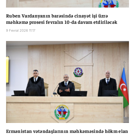
Ruben Vardanyanın barəsində cinayət işi üzrə
məhkəmə prosesi fevralın 10-da davam etdiriləcək
9 Fevral 2026 11:17
Ermənistan vətəndaşlarının məhkəməsində hökm elan