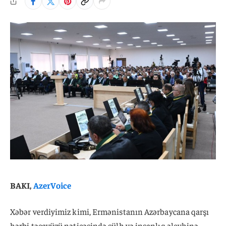
BAKI,
AzerVoice
Xəbər verdiyimiz kimi, Ermənistanın Azərbaycana qarşı
hərbi təcavüzü nəticəsində sülh və insanlıq əleyhinə