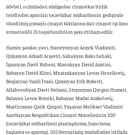
dövləti, o cümlədən sözügedən cinayətkar birlik
tərəfindən aparılan təcavüzkar müharibənin gedişində
törədilmiş çoxsaylı cinayət faktlarına dair cinayət işi üzrə
erməniəsilli 15 təqsirləndirilən şəxs ittiham edilir.
Həmin şəxslər, yəni, Harutyunyan Arayik Vladimiri,
Qukasyan Arkadi Arşaviri, Sahakyan Bako Sahaki,
İşxanyan Davit Rubeni, Manukyan David Azatini,
Babayan David Klimi, Mnatsakanyan Levon Henrikoviç,
Beqlaryan Vasili İvani, Qazaryan Erik Roberti,
Allahverdiyan Davit Nelsoni, Stepanyan Qurgen Homeri,
Balayan Levon Romiki, Babayan Madat Arakeloviç,
Martirosyan Qarik Qriqori, Paşayan Melikset Vladimiri
Azərbaycan Respublikası Cinayət Məcəlləsinin 100
(təcavüzkar müharibəni planlaşdırma, hazırlama,
başlama və aparma), 102 (beynəlxalq müdafiədən istifadə