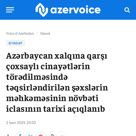
Voice of Azerbaijan
/
Siyasət
SIYASƏT
Azərbaycan xalqına qarşı
çoxsaylı cinayətlərin
törədilməsində
təqsirləndirilən şəxslərin
məhkəməsinin növbəti
iclasının tarixi açıqlanıb
2 İyun 2025 20:03