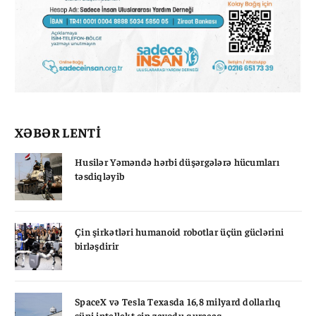
XƏBƏR LENTİ
Husilər Yəməndə hərbi düşərgələrə hücumları
təsdiqləyib
Çin şirkətləri humanoid robotlar üçün güclərini
birləşdirir
SpaceX və Tesla Texasda 16,8 milyard dollarlıq
süni intellekt çip zavodu quracaq