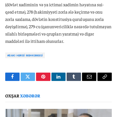
(dövlət xadiminin və ya ictimai xadimin həyatına sui-
qəsd etmə), 278 (hakimiyyəti zorla ələ keçirmə və onu
zorla saxlama, dövlətin konstitusiya quruluşunu zorla
dəyişdirmə), 279-cu (qanunvericiliklə nəzərdə tutulmayan
silahlı birləşmələri və qrupları yaratma) və digər
maddələri ilə ittiham olunurlar.
#BAKI HƏRBI MƏHKƏMƏSI
Facebook
Twitter
Pinterest
LinkedIn
Tumblr
Email
Copy
Link
OXŞAR
XƏBƏRƏR