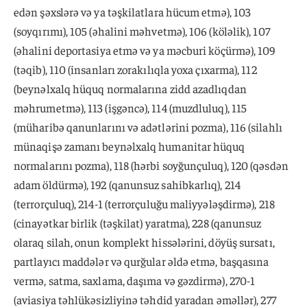
edən şəxslərə və ya təşkilatlara hücum etmə), 103
(soyqırımı), 105 (əhalini məhvetmə), 106 (köləlik), 107
(əhalini deportasiya etmə və ya məcburi köçürmə), 109
(təqib), 110 (insanları zorakılıqla yoxa çıxarma), 112
(beynəlxalq hüquq normalarına zidd azadlıqdan
məhrumetmə), 113 (işgəncə), 114 (muzdluluq), 115
(müharibə qanunlarını və adətlərini pozma), 116 (silahlı
münaqişə zamanı beynəlxalq humanitar hüquq
normalarını pozma), 118 (hərbi soyğunçuluq), 120 (qəsdən
adam öldürmə), 192 (qanunsuz sahibkarlıq), 214
(terrorçuluq), 214-1 (terrorçuluğu maliyyələşdirmə), 218
(cinayətkar birlik (təşkilat) yaratma), 228 (qanunsuz
olaraq silah, onun komplekt hissələrini, döyüş sursatı,
partlayıcı maddələr və qurğular əldə etmə, başqasına
vermə, satma, saxlama, daşıma və gəzdirmə), 270-1
(aviasiya təhlükəsizliyinə təhdid yaradan əməllər), 277