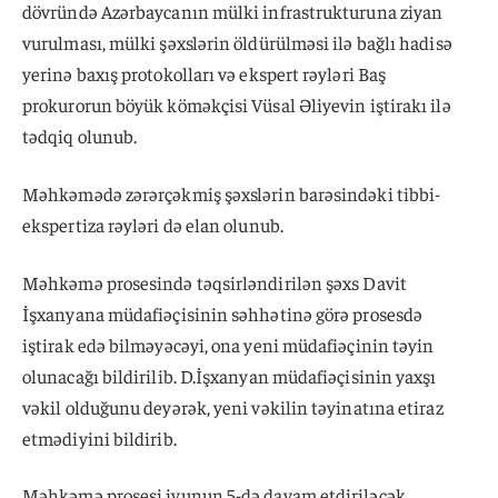
dövründə Azərbaycanın mülki infrastrukturuna ziyan
vurulması, mülki şəxslərin öldürülməsi ilə bağlı hadisə
yerinə baxış protokolları və ekspert rəyləri Baş
prokurorun böyük köməkçisi Vüsal Əliyevin iştirakı ilə
tədqiq olunub.
Məhkəmədə zərərçəkmiş şəxslərin barəsindəki tibbi-
ekspertiza rəyləri də elan olunub.
Məhkəmə prosesində təqsirləndirilən şəxs Davit
İşxanyana müdafiəçisinin səhhətinə görə prosesdə
iştirak edə bilməyəcəyi, ona yeni müdafiəçinin təyin
olunacağı bildirilib. D.İşxanyan müdafiəçisinin yaxşı
vəkil olduğunu deyərək, yeni vəkilin təyinatına etiraz
etmədiyini bildirib.
Məhkəmə prosesi iyunun 5-də davam etdiriləcək.