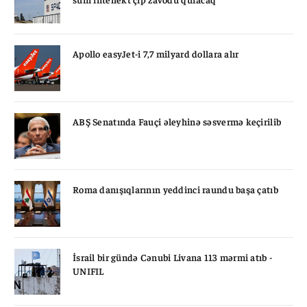
Apollo easyJet-i 7,7 milyard dollara alır
ABŞ Senatında Fauçi əleyhinə səsvermə keçirilib
Roma danışıqlarının yeddinci raundu başa çatıb
İsrail bir gündə Cənubi Livana 113 mərmi atıb -
UNIFIL