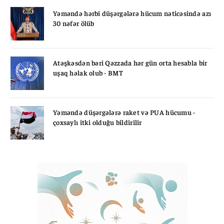
Yəməndə hərbi düşərgələrə hücum nəticəsində azı
30 nəfər ölüb
Atəşkəsdən bəri Qəzzada hər gün orta hesabla bir
uşaq həlak olub - BMT
Yəməndə düşərgələrə raket və PUA hücumu -
çoxsaylı itki olduğu bildirilir