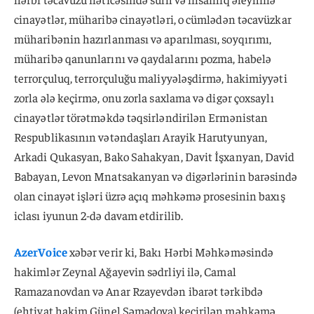
cinayətlər, müharibə cinayətləri, o cümlədən təcavüzkar
müharibənin hazırlanması və aparılması, soyqırımı,
müharibə qanunlarını və qaydalarını pozma, habelə
terrorçuluq, terrorçuluğu maliyyələşdirmə, hakimiyyəti
zorla ələ keçirmə, onu zorla saxlama və digər çoxsaylı
cinayətlər törətməkdə təqsirləndirilən Ermənistan
Respublikasının vətəndaşları Arayik Harutyunyan,
Arkadi Qukasyan, Bako Sahakyan, Davit İşxanyan, David
Babayan, Levon Mnatsakanyan və digərlərinin barəsində
olan cinayət işləri üzrə açıq məhkəmə prosesinin baxış
iclası iyunun 2-də davam etdirilib.
AzerVoice
xəbər verir ki, Bakı Hərbi Məhkəməsində
hakimlər Zeynal Ağayevin sədrliyi ilə, Camal
Ramazanovdan və Anar Rzayevdən ibarət tərkibdə
(ehtiyat hakim Günel Səmədova) keçirilən məhkəmə