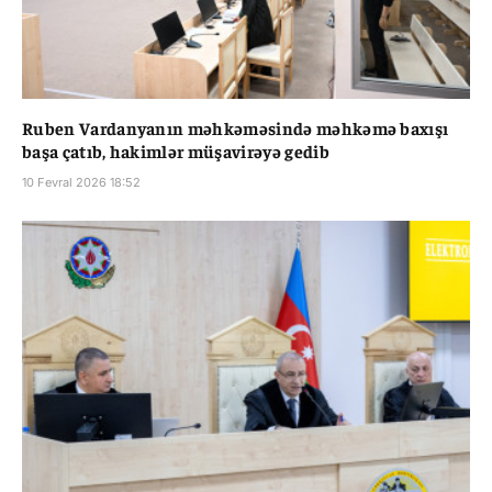
Ruben Vardanyanın məhkəməsində məhkəmə baxışı
başa çatıb, hakimlər müşavirəyə gedib
10 Fevral 2026 18:52