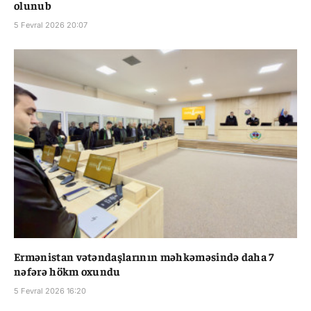
olunub
5 Fevral 2026 20:07
Ermənistan vətəndaşlarının məhkəməsində daha 7
nəfərə hökm oxundu
5 Fevral 2026 16:20