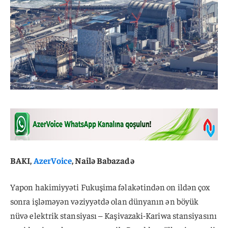
BAKI,
AzerVoice
, Nailə Babazadə
Yapon hakimiyyəti Fukuşima fəlakətindən on ildən çox
sonra işləməyən vəziyyətdə olan dünyanın ən böyük
nüvə elektrik stansiyası – Kaşivazaki-Kariwa stansiyasını