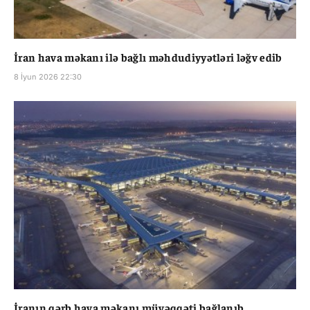
İran hava məkanı ilə bağlı məhdudiyyətləri ləğv edib
8 İyun 2026 22:30
İranın qərb hava məkanı müvəqqəti bağlanıb