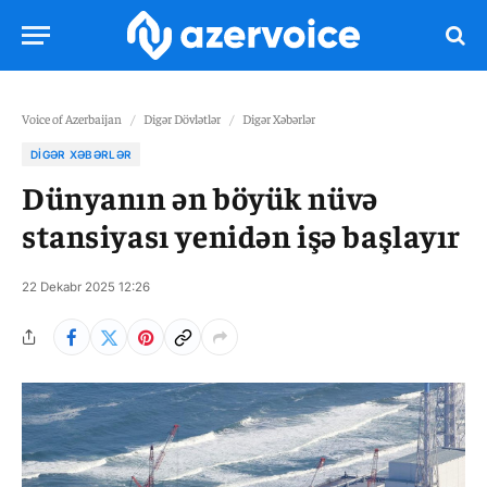
Voice of Azerbaijan
/
Digər Dövlətlər
/
Digər Xəbərlər
DIGƏR XƏBƏRLƏR
Dünyanın ən böyük nüvə
stansiyası yenidən işə başlayır
22 Dekabr 2025 12:26