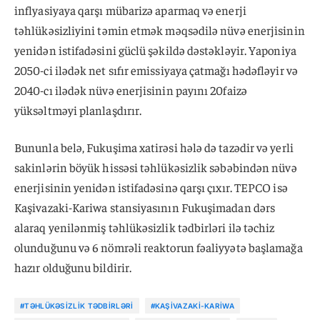
inflyasiyaya qarşı mübarizə aparmaq və enerji
təhlükəsizliyini təmin etmək məqsədilə nüvə enerjisinin
yenidən istifadəsini güclü şəkildə dəstəkləyir. Yaponiya
2050-ci ilədək net sıfır emissiyaya çatmağı hədəfləyir və
2040-cı ilədək nüvə enerjisinin payını 20faizə
yüksəltməyi planlaşdırır.
Bununla belə, Fukuşima xatirəsi hələ də tazədir və yerli
sakinlərin böyük hissəsi təhlükəsizlik səbəbindən nüvə
enerjisinin yenidən istifadəsinə qarşı çıxır. TEPCO isə
Kaşivazaki-Kariwa stansiyasının Fukuşimadan dərs
alaraq yenilənmiş təhlükəsizlik tədbirləri ilə təchiz
olunduğunu və 6 nömrəli reaktorun fəaliyyətə başlamağa
hazır olduğunu bildirir.
#TƏHLÜKƏSIZLIK TƏDBIRLƏRI
#KAŞIVAZAKI-KARIWA