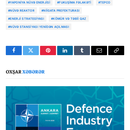
#YAPONIYA NÜVƏ ENERJISI
#FUKUŞIMA FƏLAKƏTI
#TEPCO
#NÜVƏ REAKTOR
#NIIGATA PREFEKTURASI
#ENERJI STRATEGIYASI
#KÖMÜR VƏ TƏBII QAZ
#NÜVƏ STANSIYASI YENIDƏN AÇILMASI
Facebook
Twitter
Pinterest
LinkedIn
Tumblr
Email
Copy
Link
OXŞAR
XƏBƏRƏR