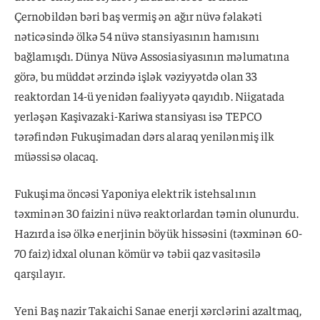
Çernobildən bəri baş vermiş ən ağır nüvə fəlakəti
nəticəsində ölkə 54 nüvə stansiyasının hamısını
bağlamışdı. Dünya Nüvə Assosiasiyasının məlumatına
görə, bu müddət ərzində işlək vəziyyətdə olan 33
reaktordan 14-ü yenidən fəaliyyətə qayıdıb. Niigatada
yerləşən Kaşivazaki-Kariwa stansiyası isə TEPCO
tərəfindən Fukuşimadan dərs alaraq yenilənmiş ilk
müəssisə olacaq.
Fukuşima öncəsi Yaponiya elektrik istehsalının
təxminən 30 faizini nüvə reaktorlardan təmin olunurdu.
Hazırda isə ölkə enerjinin böyük hissəsini (təxminən 60-
70 faiz) idxal olunan kömür və təbii qaz vasitəsilə
qarşılayır.
Yeni Baş nazir Takaichi Sanae enerji xərclərini azaltmaq,