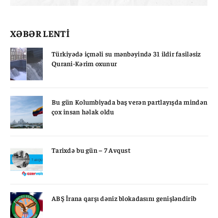
XƏBƏR LENTİ
Türkiyədə içməli su mənbəyində 31 ildir fasiləsiz
Qurani-Kərim oxunur
Bu gün Kolumbiyada baş verən partlayışda mindən
çox insan həlak oldu
Tarixdə bu gün – 7 Avqust
ABŞ İrana qarşı dəniz blokadasını genişləndirib