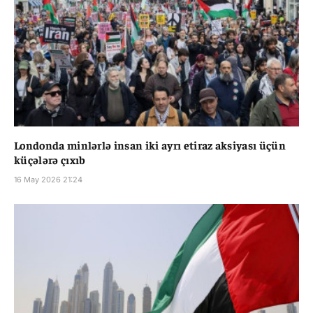
Londonda minlərlə insan iki ayrı etiraz aksiyası üçün
küçələrə çıxıb
16 May 2026 21:24