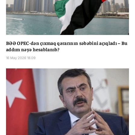
BƏƏ OPEC-dən çıxmaq qərarının səbəbini açıqladı – Bu
addım nəyə hesablanıb?
16 May 2026 18:09