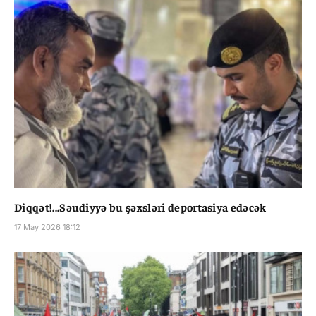
Diqqət!...Səudiyyə bu şəxsləri deportasiya edəcək
17 May 2026 18:12