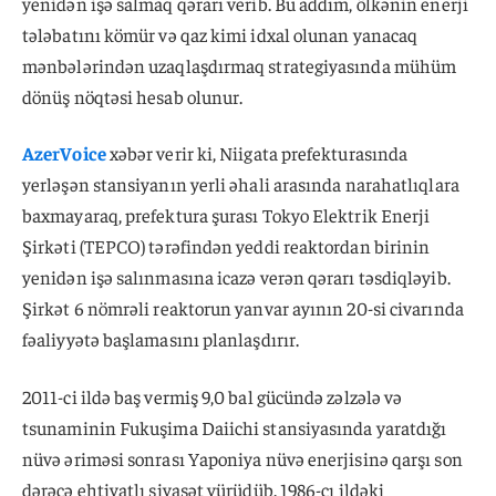
yenidən işə salmaq qərarı verib. Bu addım, ölkənin enerji
tələbatını kömür və qaz kimi idxal olunan yanacaq
mənbələrindən uzaqlaşdırmaq strategiyasında mühüm
dönüş nöqtəsi hesab olunur.
AzerVoice
xəbər verir ki, Niigata prefekturasında
yerləşən stansiyanın yerli əhali arasında narahatlıqlara
baxmayaraq, prefektura şurası Tokyo Elektrik Enerji
Şirkəti (TEPCO) tərəfindən yeddi reaktordan birinin
yenidən işə salınmasına icazə verən qərarı təsdiqləyib.
Şirkət 6 nömrəli reaktorun yanvar ayının 20-si civarında
fəaliyyətə başlamasını planlaşdırır.
2011-ci ildə baş vermiş 9,0 bal gücündə zəlzələ və
tsunaminin Fukuşima Daiichi stansiyasında yaratdığı
nüvə əriməsi sonrası Yaponiya nüvə enerjisinə qarşı son
dərəcə ehtiyatlı siyasət yürüdüb. 1986-cı ildəki