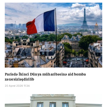
Parisdə İkinci Dünya müharibəsinə aid bomba
zərərsizləşdirilib
20 Aprel 2026 11:34