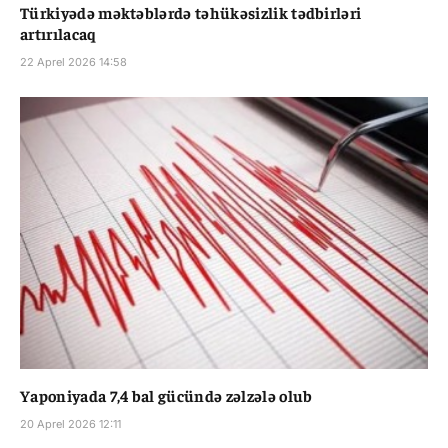
Türkiyədə məktəblərdə təhükəsizlik tədbirləri
artırılacaq
22 Aprel 2026 14:58
Yaponiyada 7,4 bal gücündə zəlzələ olub
20 Aprel 2026 12:11