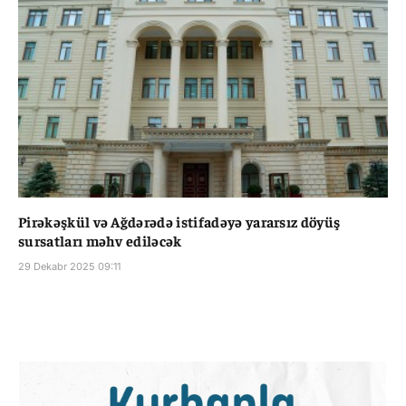
Pirəkəşkül və Ağdərədə istifadəyə yararsız döyüş
sursatları məhv ediləcək
29 Dekabr 2025 09:11