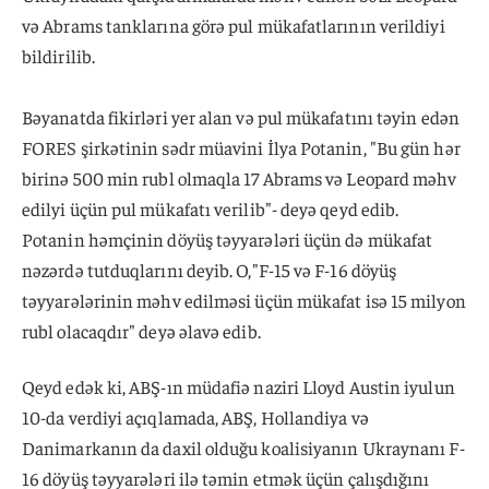
və Abrams tanklarına görə pul mükafatlarının verildiyi
bildirilib.
Bəyanatda fikirləri yer alan və pul mükafatını təyin edən
FORES şirkətinin sədr müavini İlya Potanin, "Bu gün hər
birinə 500 min rubl olmaqla 17 Abrams və Leopard məhv
edilyi üçün pul mükafatı verilib"- deyə qeyd edib.
Potanin həmçinin döyüş təyyarələri üçün də mükafat
nəzərdə tutduqlarını deyib. O,"F-15 və F-16 döyüş
təyyarələrinin məhv edilməsi üçün mükafat isə 15 milyon
rubl olacaqdır" deyə əlavə edib.
Qeyd edək ki, ABŞ-ın müdafiə naziri Lloyd Austin iyulun
10-da verdiyi açıqlamada, ABŞ, Hollandiya və
Danimarkanın da daxil olduğu koalisiyanın Ukraynanı F-
16 döyüş təyyarələri ilə təmin etmək üçün çalışdığını