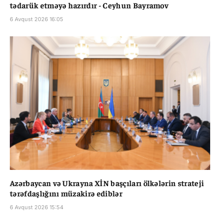
tədarük etməyə hazırdır - Ceyhun Bayramov
6 Avqust 2026 16:05
Azərbaycan və Ukrayna XİN başçıları ölkələrin strateji
tərəfdaşlığını müzakirə ediblər
6 Avqust 2026 15:54