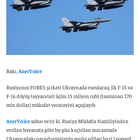
Bakı,
AzerVoice
Rusiyanın FORES şirkəti Ukraynada vurulacaq ilk F-15 və
F-16 döyüş təyyarələri üçün 15 milyon rubl (təxminən 170
min dollar) mükafat verəcəyini açıqlayıb.
AzerVoice
xəbər verir ki, Rusiya Müdafiə Nazirliyindən
verilən bəyanata görə bu gün keçirilən mərasimdə
Ukraynadakı qarşıdurmalarda məhv edilən bəzi Leopard