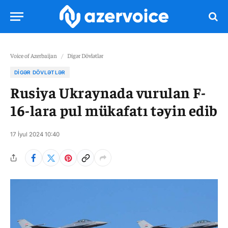
Voice of Azerbaijan
/
Digər Dövlətlər
DIGƏR DÖVLƏTLƏR
Rusiya Ukraynada vurulan F-
16-lara pul mükafatı təyin edib
17 İyul 2024 10:40