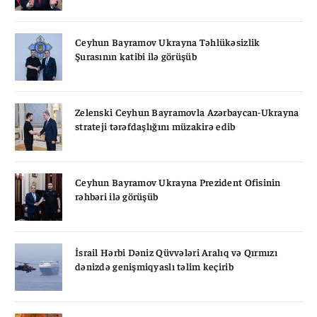
Ceyhun Bayramov Ukrayna Təhlükəsizlik
Şurasının katibi ilə görüşüb
Zelenski Ceyhun Bayramovla Azərbaycan-Ukrayna
strateji tərəfdaşlığını müzakirə edib
Ceyhun Bayramov Ukrayna Prezident Ofisinin
rəhbəri ilə görüşüb
İsrail Hərbi Dəniz Qüvvələri Aralıq və Qırmızı
dənizdə genişmiqyaslı təlim keçirib