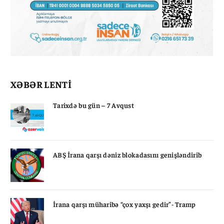
XƏBƏR LENTİ
Tarixdə bu gün – 7 Avqust
ABŞ İrana qarşı dəniz blokadasını genişləndirib
İrana qarşı müharibə “çox yaxşı gedir”- Tramp