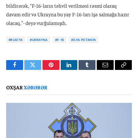
bildirərək, “F-16-ların təhvil verilməsi rəsmi olaraq
davam edir və Ukrayna bu yay F-16-ları işə salmağa hazır
olacaq."- deyə vurğulamışdı.
#RUSIYA
#UKRAYNA
#F-16
#İLYA POTANIN
Facebook
Twitter
Pinterest
LinkedIn
Tumblr
Email
Copy
Link
OXŞAR
XƏBƏRƏR