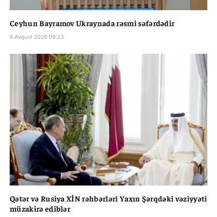
Ceyhun Bayramov Ukraynada rəsmi səfərdədir
6 Avqust 2026 09:23
Qətər və Rusiya XİN rəhbərləri Yaxın Şərqdəki vəziyyəti
müzakirə ediblər