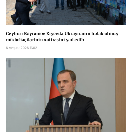
Ceyhun Bayramov Kiyevdə Ukraynanın həlak olmuş
müdafiəçilərinin xatirəsini yad edib
6 Avqust 2026 11:02