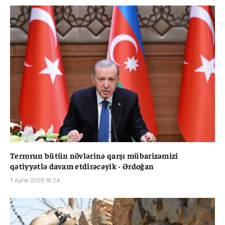
Terrorun bütün növlərinə qarşı mübarizəmizi
qətiyyətlə davam etdirəcəyik - Ərdoğan
7 Aprel 2026 18:24