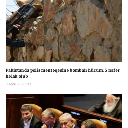
Pakistanda polis məntəqəsinə bombalı hücum: 5 nəfər
həlak olub
3 Aprel 2026 11:13