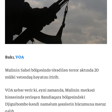
Bakı,
VOA
Malinin Sahel bölgəsində törədilən terror aktında 20
mülki vətəndaş həyatını itirib.
VOA xəbər verir ki, eyni zamanda, Malinin mərkəzi
hissəsində yerləşən Bandiaqara bölgəsindəki
Djiguibombo kəndi naməlum şəxslərin hücumuna məruz
qalıb.