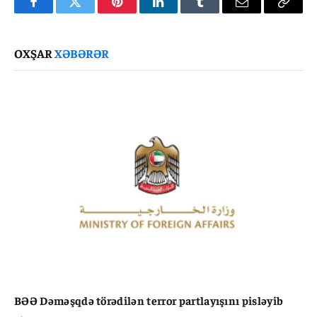
Facebook
Twitter
Pinterest
LinkedIn
Tumblr
Email
Copy
Link
OXŞAR
XƏBƏRƏR
BƏƏ Dəməşqdə törədilən terror partlayışını pisləyib