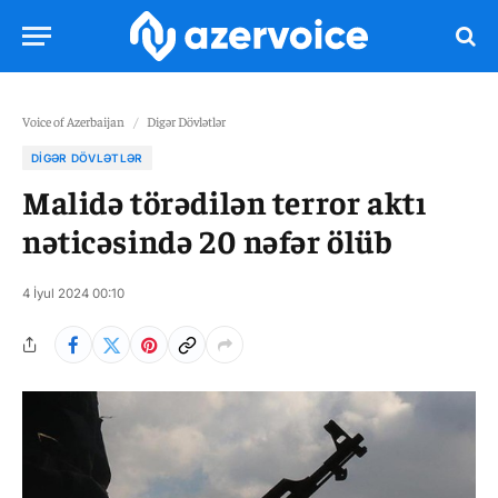
Voice of Azerbaijan
/
Digər Dövlətlər
DIGƏR DÖVLƏTLƏR
Malidə törədilən terror aktı
nəticəsində 20 nəfər ölüb
4 İyul 2024 00:10