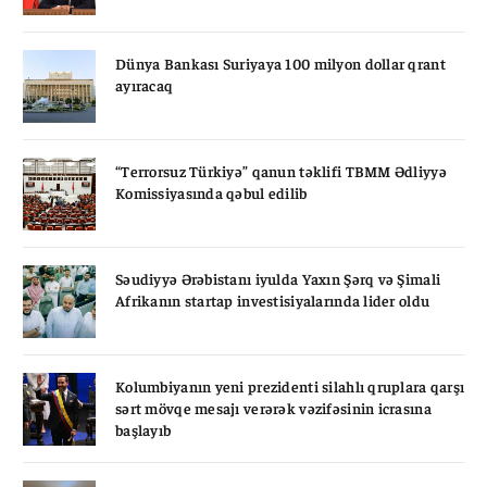
Dünya Bankası Suriyaya 100 milyon dollar qrant
ayıracaq
“Terrorsuz Türkiyə” qanun təklifi TBMM Ədliyyə
Komissiyasında qəbul edilib
Səudiyyə Ərəbistanı iyulda Yaxın Şərq və Şimali
Afrikanın startap investisiyalarında lider oldu
Kolumbiyanın yeni prezidenti silahlı qruplara qarşı
sərt mövqe mesajı verərək vəzifəsinin icrasına
başlayıb