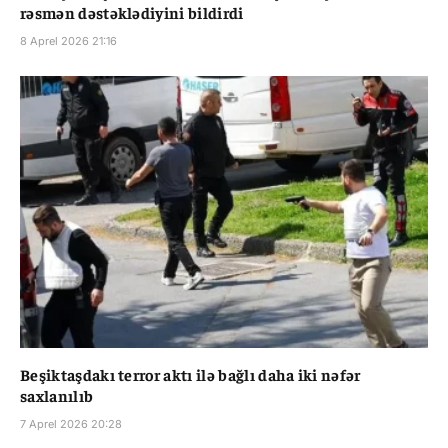
rəsmən dəstəklədiyini bildirdi
8 Aprel 2026 21:16
Beşiktaşdakı terror aktı ilə bağlı daha iki nəfər
saxlanılıb
7 Aprel 2026 20:28