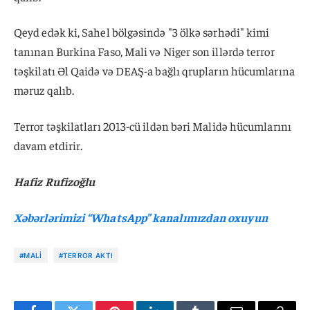
Qeyd edək ki, Sahel bölgəsində "3 ölkə sərhədi" kimi
tanınan Burkina Faso, Mali və Niger son illərdə terror
təşkilatı Əl Qaidə və DEAŞ-a bağlı qrupların hücumlarına
məruz qalıb.
Terror təşkilatları 2013-cü ildən bəri Malidə hücumlarını
davam etdirir.
Hafiz Rufizoğlu
Xəbərlərimizi “WhatsApp” kanalımızdan oxuyun
#MALI
#TERROR AKTI