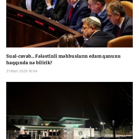
Sual-cavab... Fələstinli məhbusların edam qanunu
haqqında nə bilirik?
31 Mart 2026 16:04