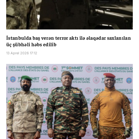
İstanbulda baş verən terror aktı ilə əlaqədar saxlanılan
üç şübhəli həbs edilib
13 Aprel 2026 17:12