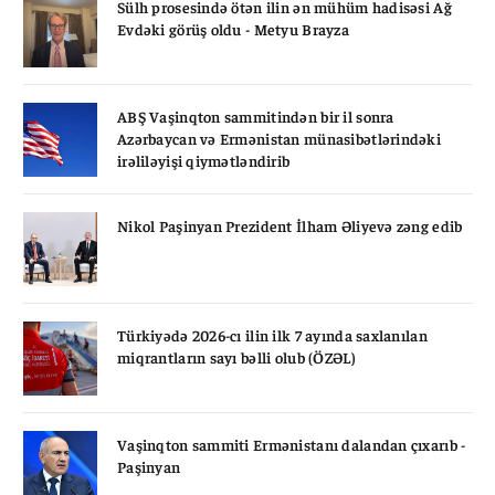
Sülh prosesində ötən ilin ən mühüm hadisəsi Ağ
Evdəki görüş oldu - Metyu Brayza
ABŞ Vaşinqton sammitindən bir il sonra
Azərbaycan və Ermənistan münasibətlərindəki
irəliləyişi qiymətləndirib
Nikol Paşinyan Prezident İlham Əliyevə zəng edib
Türkiyədə 2026-cı ilin ilk 7 ayında saxlanılan
miqrantların sayı bəlli olub (ÖZƏL)
Vaşinqton sammiti Ermənistanı dalandan çıxarıb -
Paşinyan