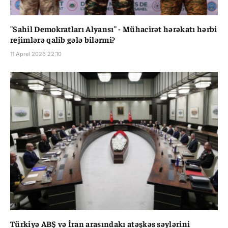
"Sahil Demokratları Alyansı" - Mühacirət hərəkatı hərbi
rejimlərə qalib gələ bilərmi?
11 Aprel 2026 22:10
Türkiyə ABŞ və İran arasındakı atəşkəs səylərini