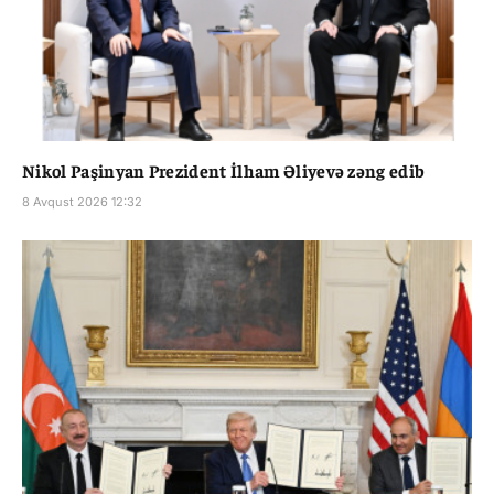
Nikol Paşinyan Prezident İlham Əliyevə zəng edib
8 Avqust 2026 12:32