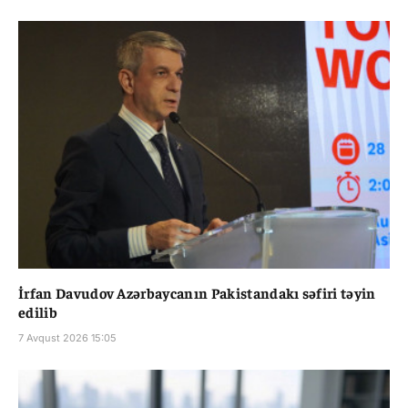
İrfan Davudov Azərbaycanın Pakistandakı səfiri təyin
edilib
7 Avqust 2026 15:05