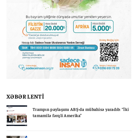
XƏBƏR LENTİ
Trampın paylaşımı ABŞ-da mübahisə yaradıb: “İki
tamamilə fərqli Amerika”