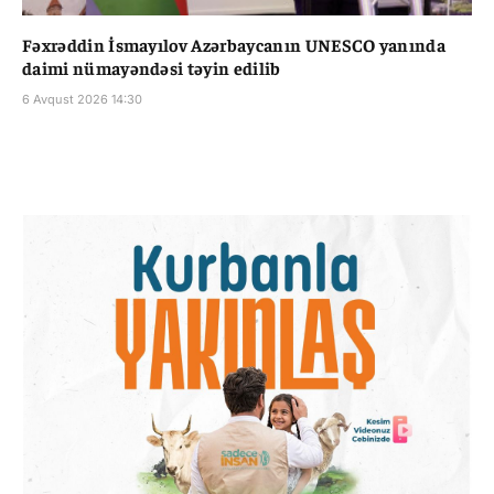
Fəxrəddin İsmayılov Azərbaycanın UNESCO yanında
daimi nümayəndəsi təyin edilib
6 Avqust 2026 14:30