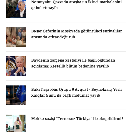
Netanyahu Qəzzada atəşkəsin ikinci mərhələsini
qəbul etməyib
Bəşər Cəfərinin Moskvada görüntüləri suriyalılar
arasında etiraz doğurub
Baydenin xərçəng xəstəliyi ilə bağlı oğlundan
açıqlama: Xəstəlik bütün bədəninə yayılıb
Bakı Təşəbbüs Qrupu 9 Avqust - Beynəlxalq Yerli
Xalqlar Günü ilə bağlı məlumat yayıb
Məkkə sazişi “Terrorsuz Türkiyə” ilə əlaqəlidirmi?