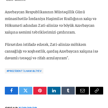
Azərbaycan Respublikasının Müstəqillik Günü
münasibətilə İordaniya Haşimilər Krallığının xalqı və
Hökuməti adından Zati-alinizə və böyük Azərbaycan
xalqına səmimi təbriklərimizi çatdırıram.
Fürsətdən istifadə edərək, Zati-alinizə möhkəm
cansağlığı və xoşbəxtlik, qardaş Azərbaycan xalqına isə
davamlı tərəqqi və rifah arzulayıram".
#PREZIDENT İLHAM ƏLIYEV
Facebook
Twitter
Pinterest
LinkedIn
Tumblr
Email
Copy
Link