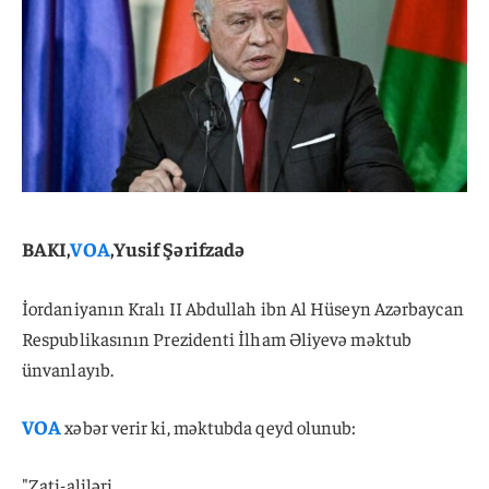
BAKI,
VOA
,Yusif Şərifzadə
İordaniyanın Kralı II Abdullah ibn Al Hüseyn Azərbaycan
Respublikasının Prezidenti İlham Əliyevə məktub
ünvanlayıb.
VOA
xəbər verir ki, məktubda qeyd olunub:
"Zati-aliləri.