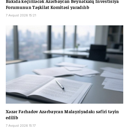
Bakıda keçiriləcək Azərbaycan Beynəlxalq İnvestisiya
Forumunun Təşkilat Komitəsi yaradılıb
7 Avqust 2026 15:21
Xəzər Fərhadov Azərbaycan Malayziyadakı səfiri təyin
edilib
7 Avqust 2026 15:17