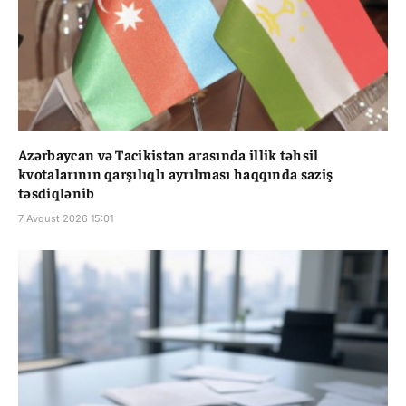
Azərbaycan və Tacikistan arasında illik təhsil
kvotalarının qarşılıqlı ayrılması haqqında saziş
təsdiqlənib
7 Avqust 2026 15:01