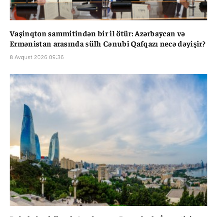
Vaşinqton sammitindən bir il ötür: Azərbaycan və
Ermənistan arasında sülh Cənubi Qafqazı necə dəyişir?
8 Avqust 2026 09:36