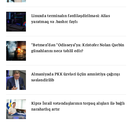
Linuxda terminalın fərdiləşdirilməsi: Alias
yaratmaq və .bashrc faylı
“Betmen”dən “Odisseya”ya: Kristofer Nolan Qərbin
günahlarını necə təhlil edir?
Almaniyada PKK üzvləri üçün amnistiya çağırışı
səsləndirilib
Kiprə İsrail vətəndaşlarının torpaq alışları ilə bağlı
narahatlıq artır