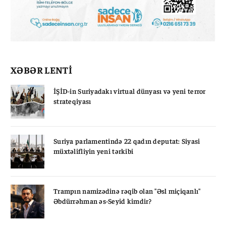
XƏBƏR LENTİ
İŞİD-in Suriyadakı virtual dünyası və yeni terror
strateqiyası
Suriya parlamentində 22 qadın deputat: Siyasi
müxtəlifliyin yeni tərkibi
Trampın namizədinə rəqib olan "Əsl miçiqanlı"
Əbdürrəhman əs-Seyid kimdir?