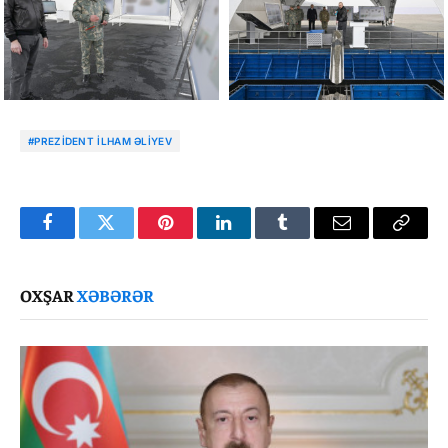
#PREZIDENT İLHAM ƏLIYEV
Facebook
Twitter
Pinterest
LinkedIn
Tumblr
Email
Copy
Link
OXŞAR
XƏBƏRƏR