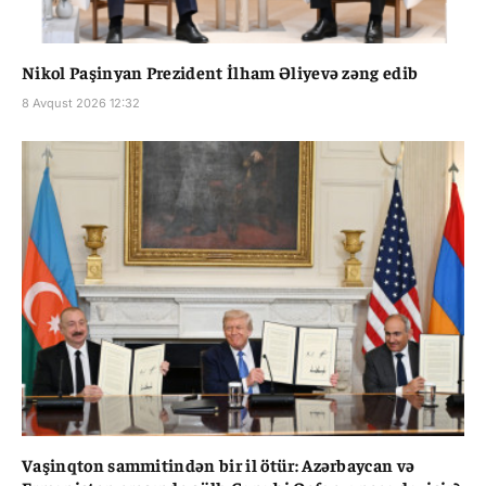
Nikol Paşinyan Prezident İlham Əliyevə zəng edib
8 Avqust 2026 12:32
Vaşinqton sammitindən bir il ötür: Azərbaycan və