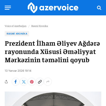
Voice of Azerbaijan
/
Rəsmi Xronika
RƏSMI XRONIKA
Prezident İlham Əliyev Ağdərə
rayonunda Xüsusi Əməliyyat
Mərkəzinin təməlini qoyub
13 Yanvar 2026 19:14