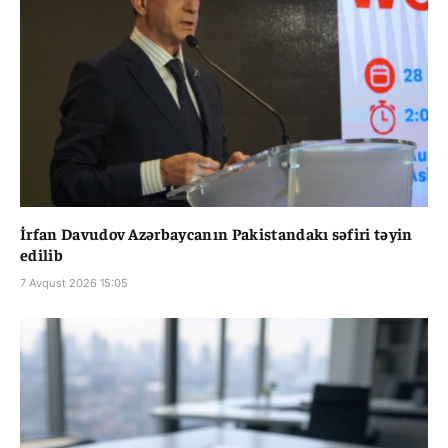
İrfan Davudov Azərbaycanın Pakistandakı səfiri təyin
edilib
7 Avqust 2026 15:05