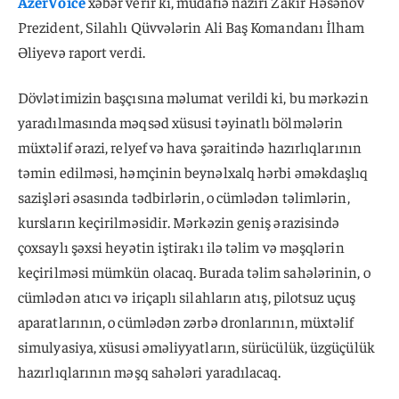
AzerVoice
xəbər verir ki, müdafiə naziri Zakir Həsənov
Prezident, Silahlı Qüvvələrin Ali Baş Komandanı İlham
Əliyevə raport verdi.
Dövlətimizin başçısına məlumat verildi ki, bu mərkəzin
yaradılmasında məqsəd xüsusi təyinatlı bölmələrin
müxtəlif ərazi, relyef və hava şəraitində hazırlıqlarının
təmin edilməsi, həmçinin beynəlxalq hərbi əməkdaşlıq
sazişləri əsasında tədbirlərin, o cümlədən təlimlərin,
kursların keçirilməsidir. Mərkəzin geniş ərazisində
çoxsaylı şəxsi heyətin iştirakı ilə təlim və məşqlərin
keçirilməsi mümkün olacaq. Burada təlim sahələrinin, o
cümlədən atıcı və iriçaplı silahların atış, pilotsuz uçuş
aparatlarının, o cümlədən zərbə dronlarının, müxtəlif
simulyasiya, xüsusi əməliyyatların, sürücülük, üzgüçülük
hazırlıqlarının məşq sahələri yaradılacaq.