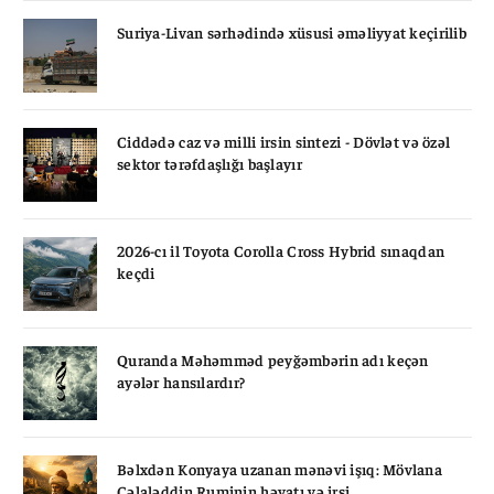
Suriya-Livan sərhədində xüsusi əməliyyat keçirilib
Ciddədə caz və milli irsin sintezi - Dövlət və özəl
sektor tərəfdaşlığı başlayır
2026-cı il Toyota Corolla Cross Hybrid sınaqdan
keçdi
Quranda Məhəmməd peyğəmbərin adı keçən
ayələr hansılardır?
Bəlxdən Konyaya uzanan mənəvi işıq: Mövlana
Cəlaləddin Ruminin həyatı və irsi