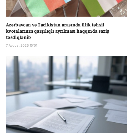
Azərbaycan və Tacikistan arasında illik təhsil
kvotalarının qarşılıqlı ayrılması haqqında saziş
təsdiqlənib
7 Avqust 2026 15:01