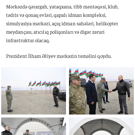
Mərkəzdə qərargah, yataqxana, tibb məntəqəsi, klub,
tədris və qonaq evləri, qapalı idman kompleksi,
simulyasiya mərkəzi, açıq idman sahələri, helikopter
meydançası, atıcılıq poliqonları və digər zəruri
infrastruktur olacaq.
Prezident İlham Əliyev mərkəzin təməlini qoydu.