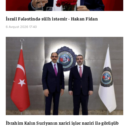
İsrail Fələstində sülh istəmir - Hakan Fidan
6 Avqust 2026 17:40
İbrahim Kalın Suriyanın xarici işlər naziri ilə görüşüb