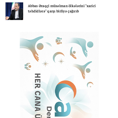
Abbas Əraqçi müsəlman ölkələrini "xarici
təhdidlərə" qarşı birliyə çağırıb