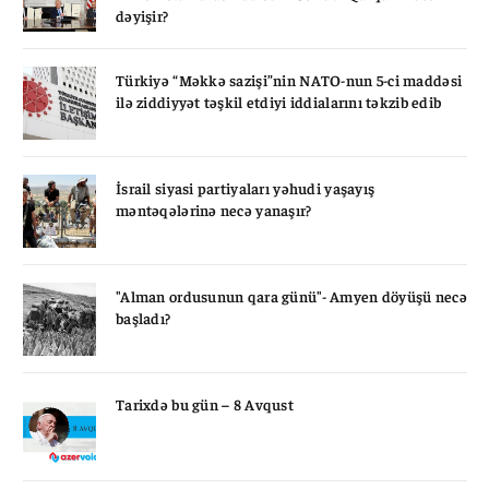
dəyişir?
Türkiyə “Məkkə sazişi”nin NATO-nun 5-ci maddəsi
ilə ziddiyyət təşkil etdiyi iddialarını təkzib edib
İsrail siyasi partiyaları yəhudi yaşayış
məntəqələrinə necə yanaşır?
"Alman ordusunun qara günü"- Amyen döyüşü necə
başladı?
Tarixdə bu gün – 8 Avqust