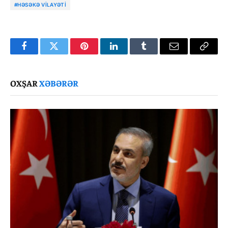
#HƏSƏKƏ VILAYƏTI
Facebook
Twitter
Pinterest
LinkedIn
Tumblr
Email
Copy
Link
OXŞAR
XƏBƏRƏR