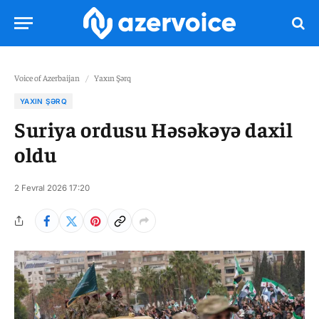
Voice of Azerbaijan
/
Yaxın Şərq
YAXIN ŞƏRQ
Suriya ordusu Həsəkəyə daxil
oldu
2 Fevral 2026 17:20