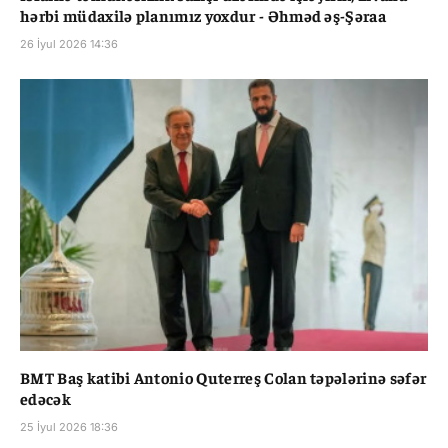
hərbi müdaxilə planımız yoxdur - Əhməd əş-Şəraa
26 İyul 2026 14:36
BMT Baş katibi Antonio Quterreş Colan təpələrinə səfər
edəcək
25 İyul 2026 18:36