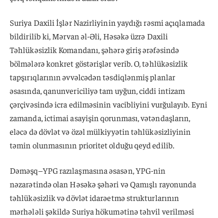
Suriya Daxili İşlər Nazirliyinin yaydığı rəsmi açıqlamada
bildirilib ki, Mərvan əl-Əli, Həsəkə üzrə Daxili
Təhlükəsizlik Komandanı, şəhərə giriş ərəfəsində
bölmələrə konkret göstərişlər verib. O, təhlükəsizlik
tapşırıqlarının əvvəlcədən təsdiqlənmiş planlar
əsasında, qanunvericiliyə tam uyğun, ciddi intizam
çərçivəsində icra edilməsinin vacibliyini vurğulayıb. Eyni
zamanda, ictimai asayişin qorunması, vətəndaşların,
eləcə də dövlət və özəl mülkiyyətin təhlükəsizliyinin
təmin olunmasının prioritet olduğu qeyd edilib.
Dəməşq–YPG razılaşmasına əsasən, YPG-nin
nəzarətində olan Həsəkə şəhəri və Qamışlı rayonunda
təhlükəsizlik və dövlət idarəetmə strukturlarının
mərhələli şəkildə Suriya hökumətinə təhvil verilməsi