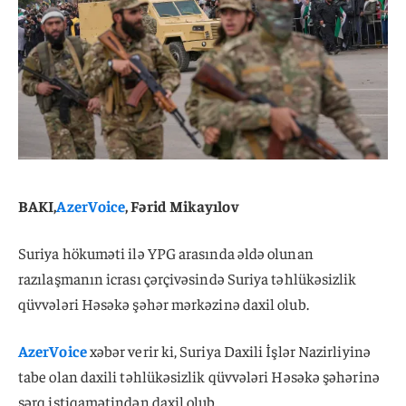
BAKI,
AzerVoice
, Fərid Mikayılov
Suriya hökuməti ilə YPG arasında əldə olunan
razılaşmanın icrası çərçivəsində Suriya təhlükəsizlik
qüvvələri Həsəkə şəhər mərkəzinə daxil olub.
AzerVoice
xəbər verir ki, Suriya Daxili İşlər Nazirliyinə
tabe olan daxili təhlükəsizlik qüvvələri Həsəkə şəhərinə
şərq istiqamətindən daxil olub.