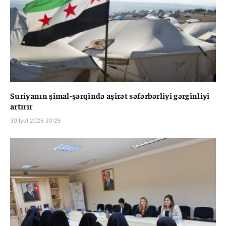
Suriyanın şimal-şərqində aşirət səfərbərliyi gərginliyi
artırır
30 İyul 2026 20:25