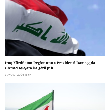
İraq Kürdüstan Regionunun Prezidenti Dəməşqdə
Əhməd əş-Şəra ilə görüşüb
3 Avqust 2026 18:54