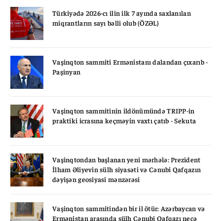
Türkiyədə 2026-cı ilin ilk 7 ayında saxlanılan
miqrantların sayı bəlli olub (ÖZƏL)
Vaşinqton sammiti Ermənistanı dalandan çıxarıb -
Paşinyan
Vaşinqton sammitinin ildönümündə TRIPP-in
praktiki icrasına keçməyin vaxtı çatıb - Sekuta
Vaşinqtondan başlanan yeni mərhələ: Prezident
İlham Əliyevin sülh siyasəti və Cənubi Qafqazın
dəyişən geosiyasi mənzərəsi
Vaşinqton sammitindən bir il ötür: Azərbaycan və
Ermənistan arasında sülh Cənubi Qafqazı necə