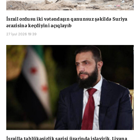
İsrail ordusu iki vətəndaşın qanunsuz şəkildə Suriya
ərazisinə keçdiyini açıqlayıb
27 İyul 2026 19:39
İsraillə təhlükəsizlik sazişi üzərində işləyirik, Livana