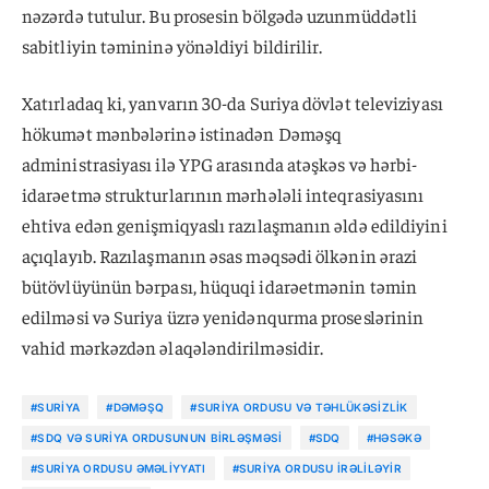
nəzərdə tutulur. Bu prosesin bölgədə uzunmüddətli
sabitliyin təmininə yönəldiyi bildirilir.
Xatırladaq ki, yanvarın 30-da Suriya dövlət televiziyası
hökumət mənbələrinə istinadən Dəməşq
administrasiyası ilə YPG arasında atəşkəs və hərbi-
idarəetmə strukturlarının mərhələli inteqrasiyasını
ehtiva edən genişmiqyaslı razılaşmanın əldə edildiyini
açıqlayıb. Razılaşmanın əsas məqsədi ölkənin ərazi
bütövlüyünün bərpası, hüquqi idarəetmənin təmin
edilməsi və Suriya üzrə yenidənqurma proseslərinin
vahid mərkəzdən əlaqələndirilməsidir.
#SURIYA
#DƏMƏŞQ
#SURIYA ORDUSU VƏ TƏHLÜKƏSIZLIK
#SDQ VƏ SURIYA ORDUSUNUN BIRLƏŞMƏSI
#SDQ
#HƏSƏKƏ
#SURIYA ORDUSU ƏMƏLIYYATI
#SURIYA ORDUSU IRƏLILƏYIR