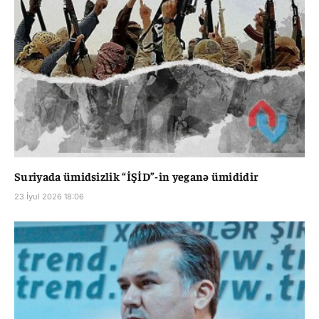
Suriyada ümidsizlik “İŞİD”-in yeganə ümididir
23 İyul 2026 18:06