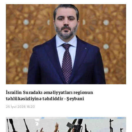
İsrailin Suradakı əməliyyatları regionun
təhlükəsizliyinə təhdiddir - Şeybani
25 İyul 2026 16:20