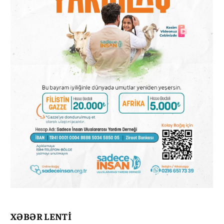
XƏBƏR LENTİ