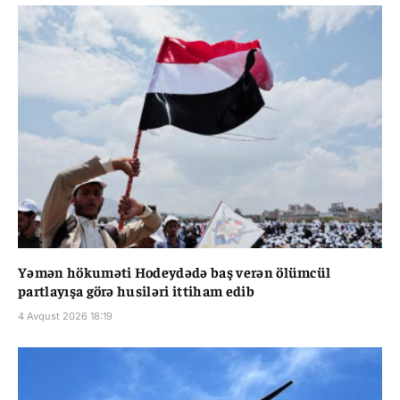
Yəmən hökuməti Hodeydədə baş verən ölümcül
partlayışa görə husiləri ittiham edib
4 Avqust 2026 18:19