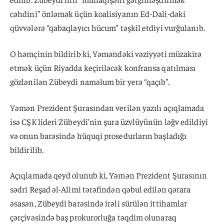
cəhdini” önləmək üçün koalisiyanın Ed-Dali-dəki
qüvvələrə “qabaqlayıcı hücum” təşkil etdiyi vurğulanıb.
O həmçinin bildirib ki, Yəməndəki vəziyyəti müzakirə
etmək üçün Riyadda keçiriləcək konfransa qatılması
gözlənilən Zübeydi naməlum bir yerə “qaçıb”.
Yəmən Prezident Şurasından verilən yazılı açıqlamada
isə CŞK lideri Zübeydi’nin şura üzvlüyünün ləğv edildiyi
və onun barəsində hüquqi prosedurların başladığı
bildirilib.
Açıqlamada qeyd olunub ki, Yəmən Prezident Şurasının
sədri Reşad əl-Alimi tərəfindən qəbul edilən qərara
əsasən, Zübeydi barəsində irəli sürülən ittihamlar
çərçivəsində baş prokurorluğa təqdim olunaraq