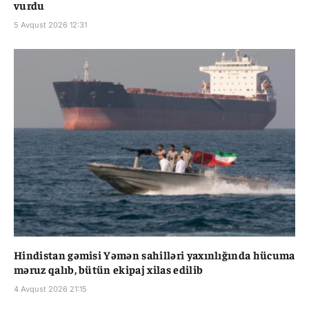
vurdu
5 Avqust 2026 12:31
Hindistan gəmisi Yəmən sahilləri yaxınlığında hücuma
məruz qalıb, bütün ekipaj xilas edilib
4 Avqust 2026 21:15