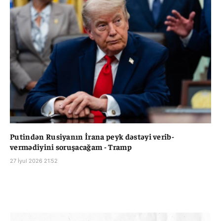
Putindən Rusiyanın İrana peyk dəstəyi verib-
vermədiyini soruşacağam - Tramp
27 İyul 2026 21:52