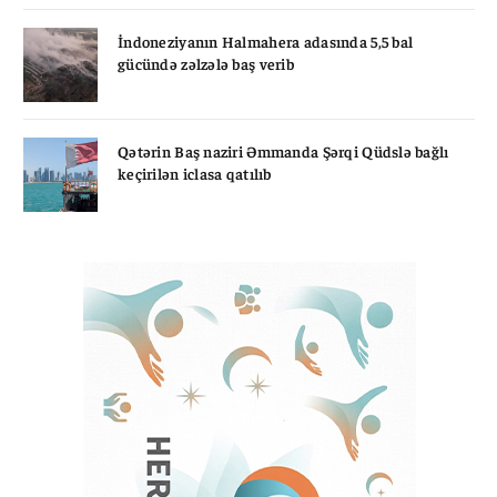
İndoneziyanın Halmahera adasında 5,5 bal
gücündə zəlzələ baş verib
Qətərin Baş naziri Əmmanda Şərqi Qüdslə bağlı
keçirilən iclasa qatılıb