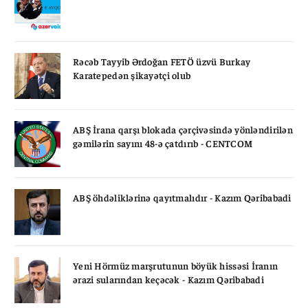
Rəcəb Tayyib Ərdoğan FETÖ üzvü Burkay
Karatepedən şikayətçi olub
ABŞ İrana qarşı blokada çərçivəsində yönləndirilən
gəmilərin sayını 48-ə çatdırıb - CENTCOM
ABŞ öhdəliklərinə qayıtmalıdır - Kazım Qəribabadi
Yeni Hörmüz marşrutunun böyük hissəsi İranın
ərazi sularından keçəcək - Kazım Qəribabadi