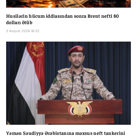
Husilərin hücum iddiasından sonra Brent nefti 80
dolları ötüb
5 Avqust 2026 18:32
Yəmən Səudiyyə Ərəbistanına məxsus neft tankerini