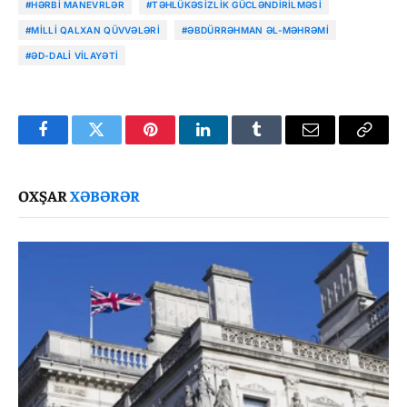
#HƏRBI MANEVRLƏR
#TƏHLÜKƏSIZLIK GÜCLƏNDIRILMƏSI
#MILLI QALXAN QÜVVƏLƏRI
#ƏBDÜRRƏHMAN ƏL-MƏHRƏMI
#ƏD-DALI VILAYƏTI
Facebook
Twitter
Pinterest
LinkedIn
Tumblr
Email
Copy
Link
OXŞAR
XƏBƏRƏR