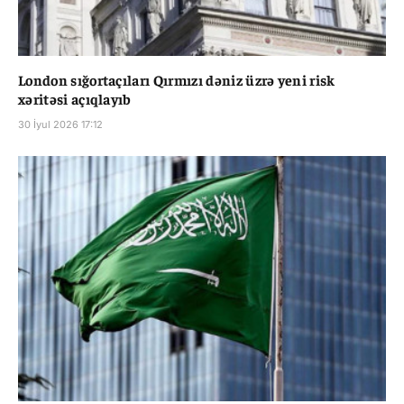
London sığortaçıları Qırmızı dəniz üzrə yeni risk
xəritəsi açıqlayıb
30 İyul 2026 17:12