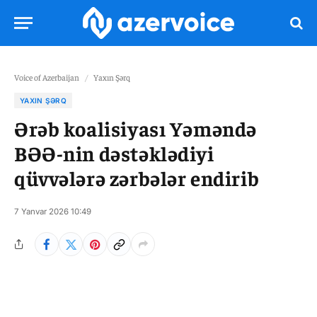
Voice of Azerbaijan
/
Yaxın Şərq
YAXIN ŞƏRQ
Ərəb koalisiyası Yəməndə
BƏƏ-nin dəstəklədiyi
qüvvələrə zərbələr endirib
7 Yanvar 2026 10:49