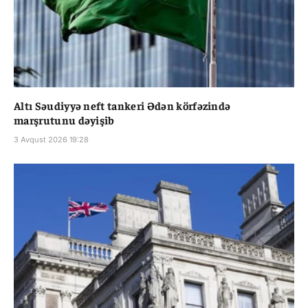
Altı Səudiyyə neft tankeri Ədən körfəzində
marşrutunu dəyişib
3 Avqust 2026 19:28