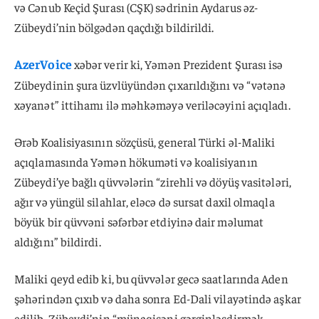
və Cənub Keçid Şurası (CŞK) sədrinin Aydarus əz-
Zübeydi’nin bölgədən qaçdığı bildirildi.
AzerVoice
xəbər verir ki, Yəmən Prezident Şurası isə
Zübeydinin şura üzvlüyündən çıxarıldığını və “vətənə
xəyanət” ittihamı ilə məhkəməyə veriləcəyini açıqladı.
Ərəb Koalisiyasının sözçüsü, general Türki əl-Maliki
açıqlamasında Yəmən hökuməti və koalisiyanın
Zübeydi’ye bağlı qüvvələrin “zirehli və döyüş vasitələri,
ağır və yüngül silahlar, eləcə də sursat daxil olmaqla
böyük bir qüvvəni səfərbər etdiyinə dair məlumat
aldığını” bildirdi.
Maliki qeyd edib ki, bu qüvvələr gecə saatlarında Aden
şəhərindən çıxıb və daha sonra Ed-Dali vilayətində aşkar
edilib. Zübeydi’nin “münaqişəni gərginləşdirmək