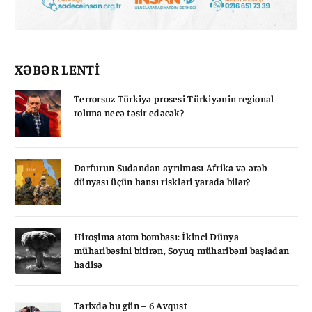
XƏBƏR LENTİ
Terrorsuz Türkiyə prosesi Türkiyənin regional
roluna necə təsir edəcək?
Darfurun Sudandan ayrılması Afrika və ərəb
dünyası üçün hansı riskləri yarada bilər?
Hiroşima atom bombası: İkinci Dünya
müharibəsini bitirən, Soyuq müharibəni başladan
hadisə
Tarixdə bu gün – 6 Avqust