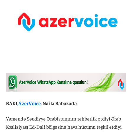
BAKI,
AzerVoice
, Nailə Babazadə
Yəməndə Səudiyyə Ərəbistanının rəhbərlik etdiyi Ərəb
Koalisiyası Ed-Dali bölgəsinə hava hücumu təşkil etdiyi