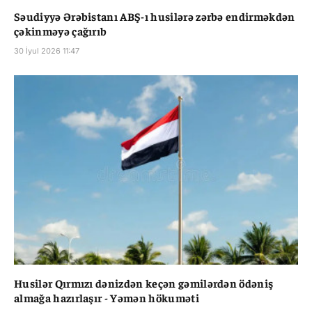
Səudiyyə Ərəbistanı ABŞ-ı husilərə zərbə endirməkdən
çəkinməyə çağırıb
30 İyul 2026 11:47
Husilər Qırmızı dənizdən keçən gəmilərdən ödəniş
almağa hazırlaşır - Yəmən hökuməti