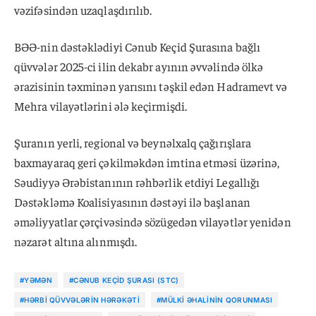
vəzifəsindən uzaqlaşdırılıb.
BƏƏ-nin dəstəklədiyi Cənub Keçid Şurasına bağlı
qüvvələr 2025-ci ilin dekabr ayının əvvəlində ölkə
ərazisinin təxminən yarısını təşkil edən Hadramevt və
Mehra vilayətlərini ələ keçirmişdi.
Şuranın yerli, regional və beynəlxalq çağırışlara
baxmayaraq geri çəkilməkdən imtina etməsi üzərinə,
Səudiyyə Ərəbistanının rəhbərlik etdiyi Legallığı
Dəstəkləmə Koalisiyasının dəstəyi ilə başlanan
əməliyyatlar çərçivəsində sözügedən vilayətlər yenidən
nəzarət altına alınmışdı.
#YƏMƏN
#CƏNUB KEÇID ŞURASI (STC)
#HƏRBI QÜVVƏLƏRIN HƏRƏKƏTI
#MÜLKI ƏHALININ QORUNMASI