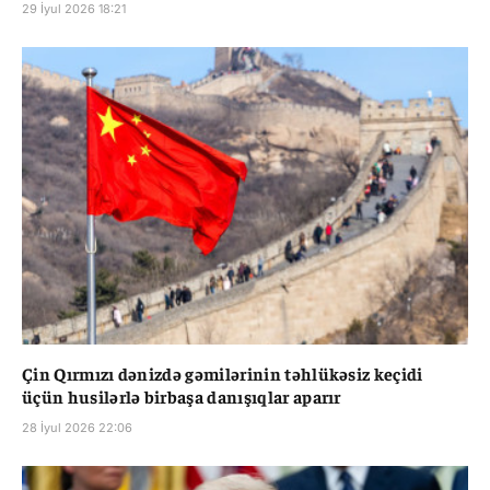
29 İyul 2026 18:21
Çin Qırmızı dənizdə gəmilərinin təhlükəsiz keçidi
üçün husilərlə birbaşa danışıqlar aparır
28 İyul 2026 22:06