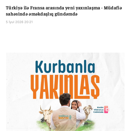
Türkiyə ilə Fransa arasında yeni yaxınlaşma - Müdafiə
sahəsində əməkdaşlıq gündəmdə
5 İyul 2026 20:21