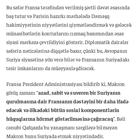
Bu səfər Fransa tərəfindən verilmiş şərtli dəvət əsasında
baş tutur və Parisin hazırkı mərhələdə Dəməşq
hakimiyyətinin niyyətlərini qiymətləndirmək və gələcək
münasibətlərin konturlarını cızmaq baxımından əsas
siyasi mərkəzə çevrildiyini göstərir. Diplomatik dairələr
səfərin nəticələrinə diqqətlə baxır, çünki bu, Avropanın
Suriya siyasətinə yön verə bilər və Fransanın Suriyadakı
təsir imkanlarını da müəyyənləşdirəcək.
Fransa Prezident Administrasiyası bildirib ki, Makron
görüş zamanı “
azad, sabit və suveren bir Suriyanın
qurulmasına dair Fransanın dəstəyini bir daha ifadə
edəcək və ölkədəki bütün sosial komponentlərin
hüquqlarına hörmət göstərilməsinə çağıracaq
”. Bəli
cənubi Qafqazda bu yanaşmanı sərgiləyə bilməyən
Makron bunu Suriyada etmək niyyətindədir.