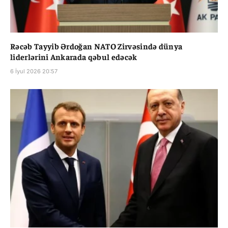
Rəcəb Tayyib Ərdoğan NATO Zirvəsində dünya
liderlərini Ankarada qəbul edəcək
6 İyul 2026 20:57