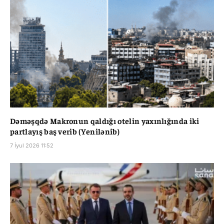
Dəməşqdə Makronun qaldığı otelin yaxınlığında iki
partlayış baş verib (Yenilənib)
7 İyul 2026 11:52