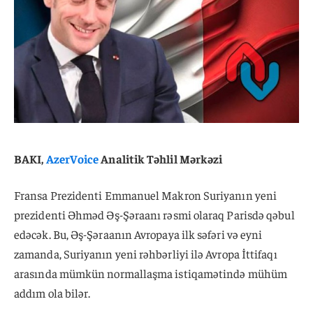
BAKI,
AzerVoice
Analitik Təhlil Mərkəzi
Fransa Prezidenti Emmanuel Makron Suriyanın yeni
prezidenti Əhməd Əş-Şəraanı rəsmi olaraq Parisdə qəbul
edəcək. Bu, Əş-Şəraanın Avropaya ilk səfəri və eyni
zamanda, Suriyanın yeni rəhbərliyi ilə Avropa İttifaqı
arasında mümkün normallaşma istiqamətində mühüm
addım ola bilər.