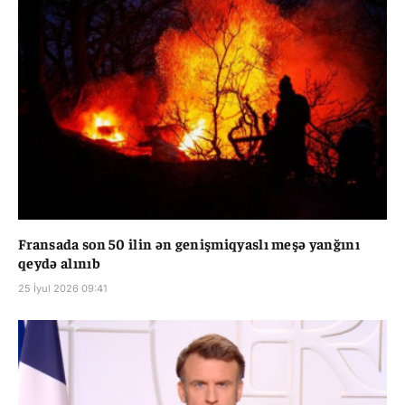
Fransada son 50 ilin ən genişmiqyaslı meşə yanğını
qeydə alınıb
25 İyul 2026 09:41