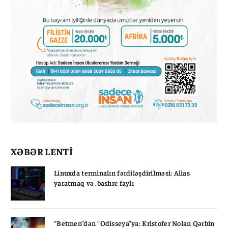
XƏBƏR LENTİ
Linuxda terminalın fərdiləşdirilməsi: Alias
yaratmaq və .bashrc faylı
“Betmen”dən “Odisseya”ya: Kristofer Nolan Qərbin