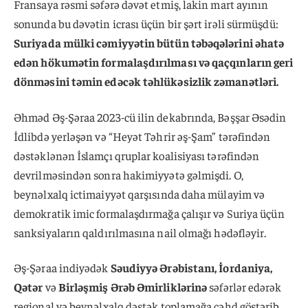
Fransaya rəsmi səfərə dəvət etmiş, lakin mart ayının
sonunda bu dəvətin icrası üçün bir şərt irəli sürmüşdü:
Suriyada mülki cəmiyyətin bütün təbəqələrini əhatə
edən hökumətin formalaşdırılması və qaçqınların geri
dönməsini təmin edəcək təhlükəsizlik zəmanətləri.
Əhməd Əş-Şəraa 2023-cü ilin dekabrında, Bəşşar Əsədin
İdlibdə yerləşən və “Heyət Təhrir əş-Şam” tərəfindən
dəstəklənən İslamçı qruplar koalisiyası tərəfindən
devrilməsindən sonra hakimiyyətə gəlmişdi. O,
beynəlxalq ictimaiyyət qarşısında daha mülayim və
demokratik imic formalaşdırmağa çalışır və Suriya üçün
sanksiyaların qaldırılmasına nail olmağı hədəfləyir.
Əş-Şəraa indiyədək
Səudiyyə Ərəbistanı, İordaniya,
Qətər
və
Birləşmiş Ərəb Əmirliklərinə
səfərlər edərək
regional və beynəlxalq dəstək toplamağa cəhd göstərib.