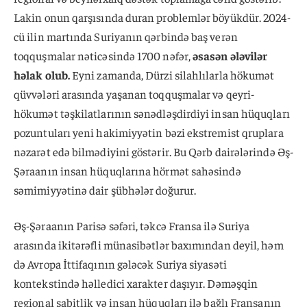
Lakin onun qarşısında duran problemlər böyükdür. 2024-
cü ilin martında Suriyanın qərbində baş verən
toqquşmalar nəticəsində 1700 nəfər,
əsasən ələvilər
həlak olub.
Eyni zamanda, Dürzi silahlılarla hökumət
qüvvələri arasında yaşanan toqquşmalar və qeyri-
hökumət təşkilatlarının sənədləşdirdiyi insan hüquqları
pozuntuları yeni hakimiyyətin bəzi ekstremist qruplara
nəzarət edə bilmədiyini göstərir. Bu Qərb dairələrində Əş-
Şəraanın insan hüquqlarına hörmət sahəsində
səmimiyyətinə dair şübhələr doğurur.
Əş-Şəraanın Parisə səfəri, təkcə Fransa ilə Suriya
arasında ikitərəfli münasibətlər baxımından deyil, həm
də Avropa İttifaqının gələcək Suriya siyasəti
kontekstində həlledici xarakter daşıyır. Dəməşqin
regional sabitlik və insan hüquqları ilə bağlı Fransanın