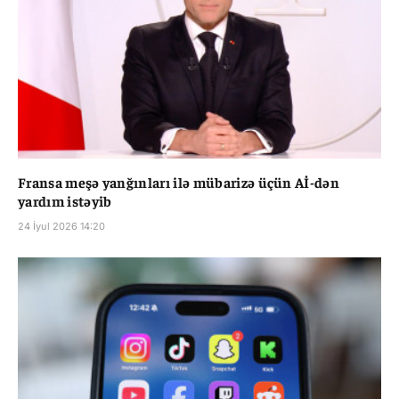
Fransa meşə yanğınları ilə mübarizə üçün Aİ-dən
yardım istəyib
24 İyul 2026 14:20