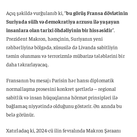
Açıq şəkildə vurğulanıb ki, “
bu görüş Fransa dövlətinin
Suriyada sülh və demokratiya arzusu ilə yaşayan
insanlara olan tarixi öhdəliyinin bir hissəsidir
”.
Prezident Makron, həmçinin, Suriyanın yeni
rəhbərliyinə bölgədə, xüsusilə də Livanda sabitliyin
təmin olunması və terrorizmlə mübarizə tələblərini bir
daha təkrarlayacaq.
Fransanın bu mesajı Parisin hər hansı diplomatik
normallaşma prosesini konkret şərtlərlə – regional
sabitlik və insan hüquqlarına hörmət prinsipləri ilə
bağlamaq niyyətində olduğunu göstərir. Ən azında bu
belə görünür.
Xatırladaq ki, 2024-cü ilin fevralında Makron Şəraanı