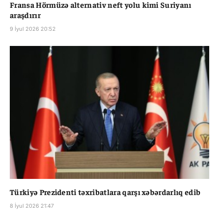
Fransa Hörmüzə alternativ neft yolu kimi Suriyanı
araşdırır
9 İyul 2026 20:52
Türkiyə Prezidenti təxribatlara qarşı xəbərdarlıq edib
8 İyul 2026 21:47