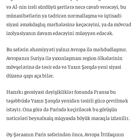
və Aİ-nin irəli sürdüyü şərtlərə necə cavab verəcəyi, bu
münasibətlərin ya tədricən normallaşma və iqtisadi-
siyasi əməkdaşlıq mərhələsinə keçəcəyini, ya da mövcud
izolyasiyanın davam edəcəyini müəyyən edəcək.
Bu səfərin əhəmiyyəti yalnız Avropa ilə məhdudlaşmır.
Avropanın Suriya ilə yaxınlaşması region ölkələrinin
mövqelərinə də təsir edə və Yaxın Şərqdə yeni siyasi
düzənə qapı aça bilər.
Hazırkı geosiyasi dəyişikliklər fonunda Fransa bu
təşəbbüslə Yaxın Şərqdə yenidən təsirli gücə çevrilmək
istəyir. Ona görə də Parisdə keçiriləcək bu görüşün
nəticələri beynəlxalq miqyasda böyük maraqla izlənilir.
Əş-Şəraanın Paris səfərindən öncə, Avropa İttifaqının