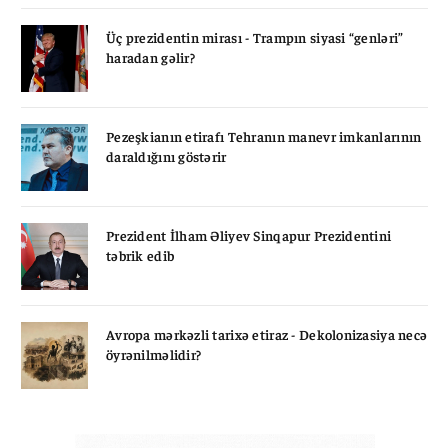
Üç prezidentin mirası - Trampın siyasi “genləri”
haradan gəlir?
Pezeşkianın etirafı Tehranın manevr imkanlarının
daraldığını göstərir
Prezident İlham Əliyev Sinqapur Prezidentini
təbrik edib
Avropa mərkəzli tarixə etiraz - Dekolonizasiya necə
öyrənilməlidir?