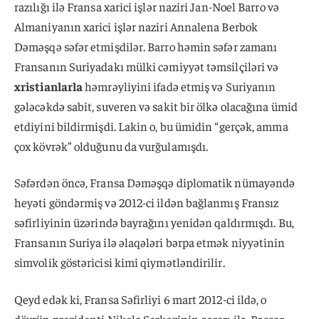
razılığı ilə Fransa xarici işlər naziri Jan-Noel Barro və
Almaniyanın xarici işlər naziri Annalena Berbok
Dəməşqə səfər etmişdilər. Barro həmin səfər zamanı
Fransanın Suriyadakı mülki cəmiyyət təmsilçiləri və
xristianlarla
həmrəyliyini ifadə etmiş və Suriyanın
gələcəkdə sabit, suveren və sakit bir ölkə olacağına ümid
etdiyini bildirmişdi. Lakin o, bu ümidin “gerçək, amma
çox kövrək” olduğunu da vurğulamışdı.
Səfərdən öncə, Fransa Dəməşqə diplomatik nümayəndə
heyəti göndərmiş və 2012-ci ildən bağlanmış Fransız
səfirliyinin üzərində bayrağını yenidən qaldırmışdı. Bu,
Fransanın Suriya ilə əlaqələri bərpa etmək niyyətinin
simvolik göstəricisi kimi qiymətləndirilir.
Qeyd edək ki, Fransa Səfirliyi 6 mart 2012-ci ildə, o