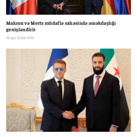
Makron və Merts müdafiə sahəsində əməkdaşlığı
genişləndirir
18 İyul 2026 11:50