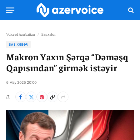
Voice of Azerbaijan
/
Baş xəbər
BAŞ XƏBƏR
Makron Yaxın Şərqə “Dəməşq
Qapısından” girmək istəyir
6 May 2025 20:00