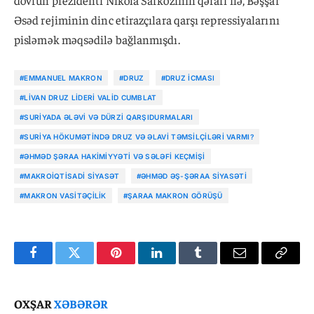
dövrün prezidenti Nikola Sarkozinin qərarı ilə, Bəşşar
Əsəd rejiminin dinc etirazçılara qarşı repressiyalarını
pisləmək məqsədilə bağlanmışdı.
#EMMANUEL MAKRON
#DRUZ
#DRUZ ICMASI
#LIVAN DRUZ LIDERI VALID CUMBLAT
#SURIYADA ƏLƏVI VƏ DÜRZI QARŞIDURMALARI
#SURIYA HÖKUMƏTINDƏ DRUZ VƏ ƏLAVI TƏMSILÇILƏRI VARMI?
#ƏHMƏD ŞƏRAA HAKIMIYYƏTI VƏ SƏLƏFI KEÇMIŞI
#MAKROIQTISADI SIYASƏT
#ƏHMƏD ƏŞ-ŞƏRAA SIYASƏTI
#MAKRON VASITƏÇILIK
#ŞARAA MAKRON GÖRÜŞÜ
Facebook
Twitter
Pinterest
LinkedIn
Tumblr
Email
Copy
Link
OXŞAR
XƏBƏRƏR