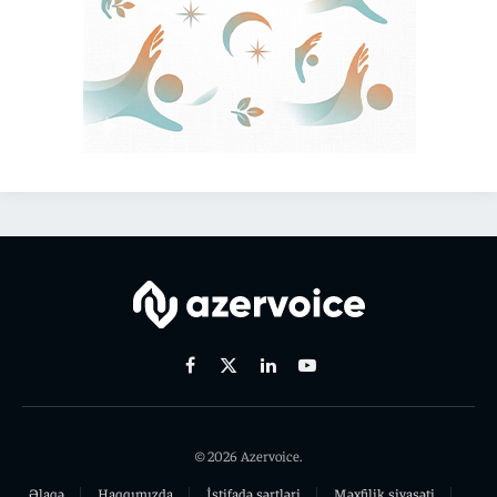
Facebook
X
Linkedin
Youtube
(Twitter)
© 2026 Azervoice.
Əlaqə
Haqqımızda
İstifadə şərtləri
Məxfilik siyasəti