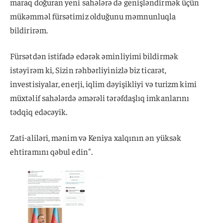
maraq doğuran yeni sahələrə də genişləndirmək üçün
mükəmməl fürsətimiz olduğunu məmnunluqla
bildirirəm.
Fürsətdən istifadə edərək əminliyimi bildirmək
istəyirəm ki, Sizin rəhbərliyinizlə biz ticarət,
investisiyalar, enerji, iqlim dəyişikliyi və turizm kimi
müxtəlif sahələrdə əmərəli tərəfdaşlıq imkanlarını
tədqiq edəcəyik.
Zati-aliləri, mənim və Keniya xalqının ən yüksək
ehtiramını qəbul edin".