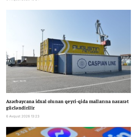
Azərbaycana idxal olunan qeyri-qida mallarına nəzarət
gücləndirilir
6 Avqust 2026 13:23