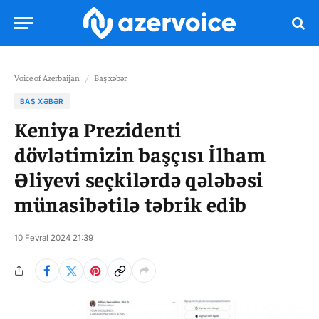
Voice of Azerbaijan
/
Baş xəbər
BAŞ XƏBƏR
Keniya Prezidenti
dövlətimizin başçısı İlham
Əliyevi seçkilərdə qələbəsi
münasibətilə təbrik edib
10 Fevral 2024 21:39