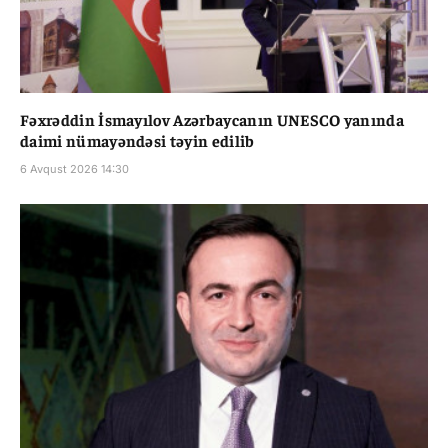
Fəxrəddin İsmayılov Azərbaycanın UNESCO yanında
daimi nümayəndəsi təyin edilib
6 Avqust 2026 14:30