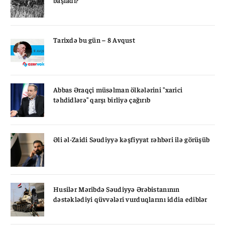
Tarixdə bu gün – 8 Avqust
Abbas Əraqçi müsəlman ölkələrini "xarici
təhdidlərə" qarşı birliyə çağırıb
Əli əl-Zaidi Səudiyyə kəşfiyyat rəhbəri ilə görüşüb
Husilər Məribdə Səudiyyə Ərəbistanının
dəstəklədiyi qüvvələri vurduqlarını iddia ediblər