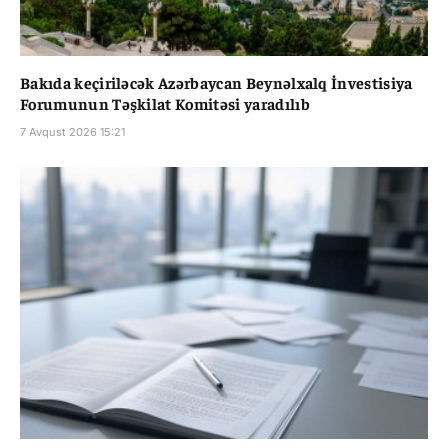
Bakıda keçiriləcək Azərbaycan Beynəlxalq İnvestisiya
Forumunun Təşkilat Komitəsi yaradılıb
7 Avqust 2026 15:21