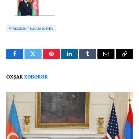
#PREZIDENT İLHAM ƏLIYEV
Facebook
Twitter
Pinterest
LinkedIn
Tumblr
Email
Copy
Link
OXŞAR
XƏBƏRƏR