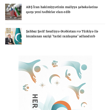
ABŞ İran hakimiyyətinin maliyyə şəbəkələrinə
qarşı yeni tədbirlər elan edib
Şahbaz Şərif Səudiyyə Ərəbistanı və Türkiyə ilə
imzalanan sazişi "tarixi razılaşma" adlandırıb