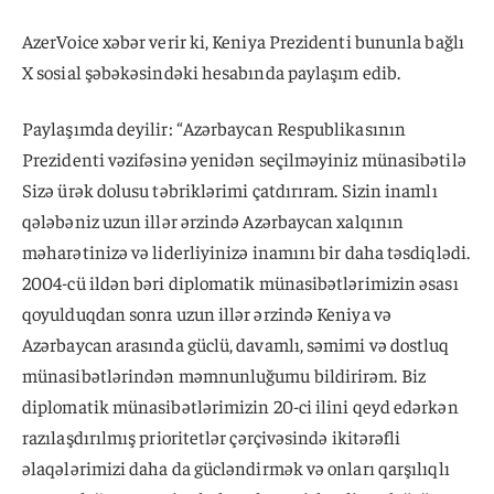
AzerVoice xəbər verir ki, Keniya Prezidenti bununla bağlı
X sosial şəbəkəsindəki hesabında paylaşım edib.
Paylaşımda deyilir: “Azərbaycan Respublikasının
Prezidenti vəzifəsinə yenidən seçilməyiniz münasibətilə
Sizə ürək dolusu təbriklərimi çatdırıram. Sizin inamlı
qələbəniz uzun illər ərzində Azərbaycan xalqının
məharətinizə və liderliyinizə inamını bir daha təsdiqlədi.
2004-cü ildən bəri diplomatik münasibətlərimizin əsası
qoyulduqdan sonra uzun illər ərzində Keniya və
Azərbaycan arasında güclü, davamlı, səmimi və dostluq
münasibətlərindən məmnunluğumu bildirirəm. Biz
diplomatik münasibətlərimizin 20-ci ilini qeyd edərkən
razılaşdırılmış prioritetlər çərçivəsində ikitərəfli
əlaqələrimizi daha da gücləndirmək və onları qarşılıqlı