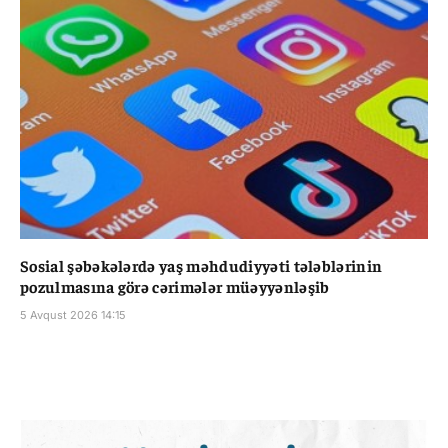
Sosial şəbəkələrdə yaş məhdudiyyəti tələblərinin
pozulmasına görə cərimələr müəyyənləşib
5 Avqust 2026 14:15