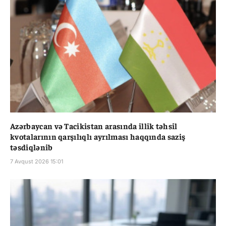
Azərbaycan və Tacikistan arasında illik təhsil
kvotalarının qarşılıqlı ayrılması haqqında saziş
təsdiqlənib
7 Avqust 2026 15:01