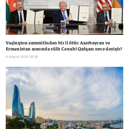
Vaşinqton sammitindən bir il ötür: Azərbaycan və
Ermənistan arasında sülh Cənubi Qafqazı necə dəyişir?
8 Avqust 2026 09:36