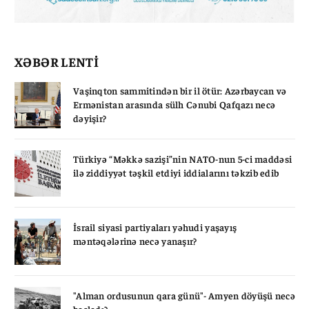
XƏBƏR LENTİ
Vaşinqton sammitindən bir il ötür: Azərbaycan və
Ermənistan arasında sülh Cənubi Qafqazı necə
dəyişir?
Türkiyə “Məkkə sazişi”nin NATO-nun 5-ci maddəsi
ilə ziddiyyət təşkil etdiyi iddialarını təkzib edib
İsrail siyasi partiyaları yəhudi yaşayış
məntəqələrinə necə yanaşır?
"Alman ordusunun qara günü"- Amyen döyüşü necə
başladı?