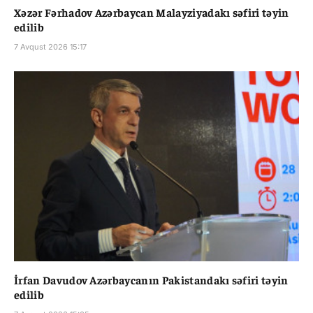
Xəzər Fərhadov Azərbaycan Malayziyadakı səfiri təyin
edilib
7 Avqust 2026 15:17
İrfan Davudov Azərbaycanın Pakistandakı səfiri təyin
edilib