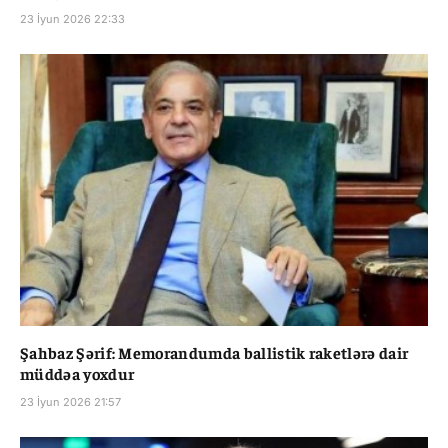
23 İyun 2026 22:33
Şahbaz Şərif: Memorandumda ballistik raketlərə dair
müddəa yoxdur
23 İyun 2026 21:57