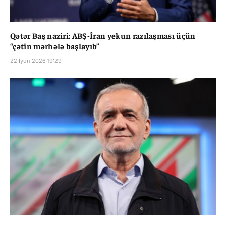
Qətər Baş naziri: ABŞ-İran yekun razılaşması üçün
“çətin mərhələ başlayıb”
22 İyun 2026 19:29