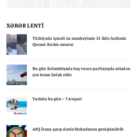
XƏBƏR LENTİ
Türkiyədə içməli su mənbəyində 31 ildir fasiləsiz
Qurani-Kərim oxunur
Bu gün Kolumbiyada baş verən partlayışda mindən
çox insan həlak oldu
Tarixdə bu gün – 7 Avqust
ABŞ İrana qarşı dəniz blokadasını genişləndirib