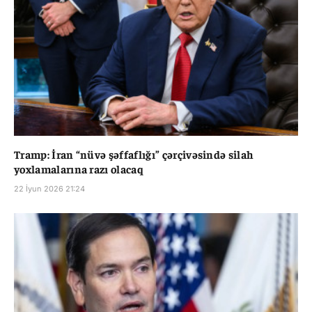
Tramp: İran “nüvə şəffaflığı” çərçivəsində silah
yoxlamalarına razı olacaq
22 İyun 2026 21:24