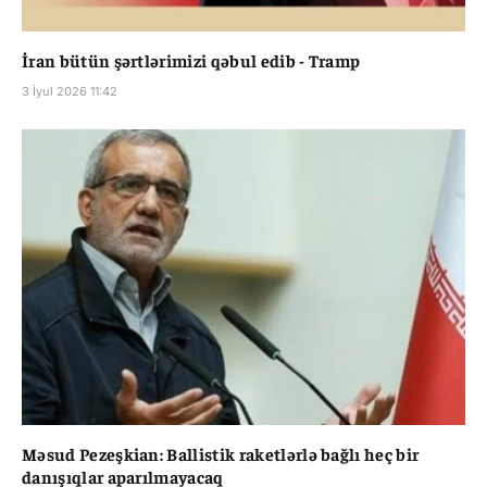
İran bütün şərtlərimizi qəbul edib - Tramp
3 İyul 2026 11:42
Məsud Pezeşkian: Ballistik raketlərlə bağlı heç bir
danışıqlar aparılmayacaq