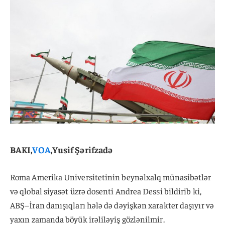
BAKI,
VOA
,Yusif Şərifzadə
Roma Amerika Universitetinin beynəlxalq münasibətlər
və qlobal siyasət üzrə dosenti Andrea Dessi bildirib ki,
ABŞ–İran danışıqları hələ də dəyişkən xarakter daşıyır və
yaxın zamanda böyük irəliləyiş gözlənilmir.