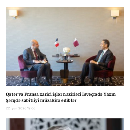
Qətər və Fransa xarici işlər nazirləri İsveçrədə Yaxın
Şərqdə sabitliyi müzakirə ediblər
22 İyun 2026 19:06