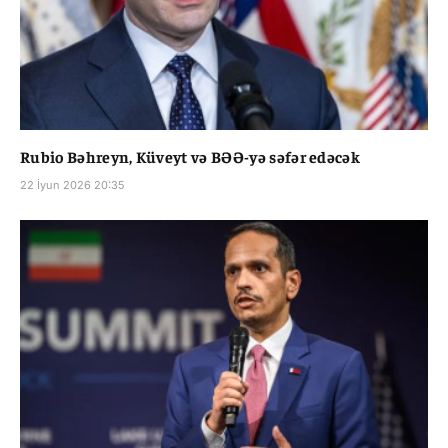
Rubio Bəhreyn, Küveyt və BƏƏ-yə səfər edəcək
22 İyun 2026 20:35