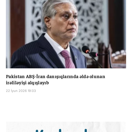
Pakistan ABŞ-İran danışıqlarında əldə olunan
irəliləyişi alqışlayıb
22 İyun 2026 19:03