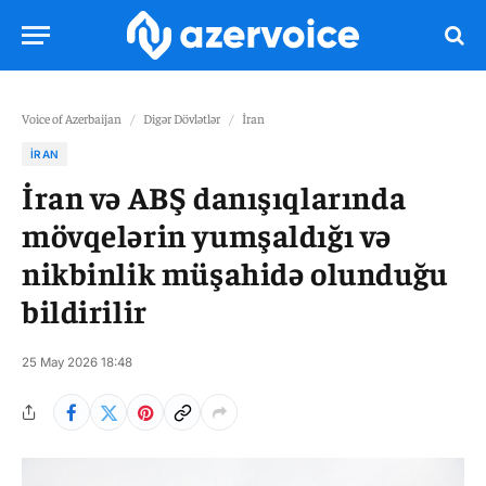
Voice of Azerbaijan
/
Digər Dövlətlər
/
İran
İRAN
İran və ABŞ danışıqlarında
mövqelərin yumşaldığı və
nikbinlik müşahidə olunduğu
bildirilir
25 May 2026 18:48