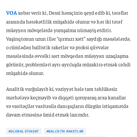
VOA
xəbər verir ki, Dessi həmçinin qeyd edib ki, tərəflər
arasında hərəkətlilik müşahidə olunur və hər iki tərəf
müəyyən mövqelərdə yumşalma nümayiş etdirir.
Vaşinqtonun uzun illər “qırmızı xətt” saydığı məsələlərdə,
o cümlədən ballistik raketlər və proksi qüvvələr
məsələsində əvvəlki sərt mövqedən müəyyən uzaqlaşma
görünür, problemləri ayrı-ayrılıqda müzakirə etmək cəhdi
müşahidə olunur.
Analitik vurğulayıb ki, vəziyyət hələ tam təhlükəsiz
mərhələyə keçməyib və diqqəti qoruyaraq arxa kanallar
və vasitəçilər vasitəsilə danışıqların düzgün istiqamətdə
davam etməsinə ümid etmək lazımdır.
#QLOBAL SIYASƏT
#BALLISTIK RAKETLƏR