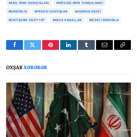
#ABŞ-İRAN DANIŞIQLARI
#MÖVQELƏRIN YUMŞALMASI
#NIKBINLIK
#PROKSI QÜVVƏLƏR
#ANDREA DESSI
#DƏYIŞKƏN VƏZIYYƏT
#ARXA KANALLAR
#RISKLI MƏRHƏLƏ
Facebook
Twitter
Pinterest
LinkedIn
Tumblr
Email
Copy
Link
OXŞAR
XƏBƏRƏR