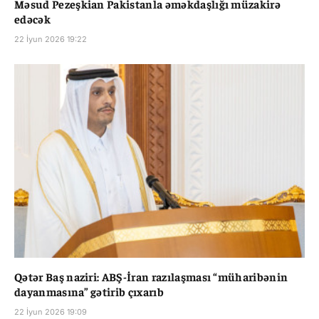
Məsud Pezeşkian Pakistanla əməkdaşlığı müzakirə
edəcək
22 İyun 2026 19:22
Qətər Baş naziri: ABŞ-İran razılaşması “müharibənin
dayanmasına” gətirib çıxarıb
22 İyun 2026 19:09