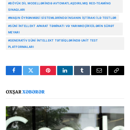
#BÖYÜK DIL MODELLƏRINDƏ AVTOMATLAŞDIRILMIŞ RED-TEAMING
SINAQLARI
#MAŞIN ÖYRƏNMƏSI SISTEMLƏRINDƏ INSANIN IŞTIRAKI ILƏ TESTLƏR
#SÜNI INTELLEKT APARAT TƏMINATI VƏ YARIMKEÇIRICILƏRIN SÜRƏT
MEYARI
#GENERATIV SÜNI INTELLEKT TƏTBIQLƏRINDƏ UNIT TEST
PLATFORMALARI
Facebook
Twitter
Pinterest
LinkedIn
Tumblr
Email
Copy
Link
OXŞAR
XƏBƏRƏR