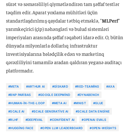
sürət və səmərəliliyi qiymətləndirən tam şəffaf testlər
təqdim edir. Aparat yoxlama mühitləri üçün
standartlaşdırılmış qaydalar tətbiq etməklə, "
MLPerf
"
yarımkeçirici (çip) nəhəngləri və bulud sistemləri
imperiyaları arasında şəffaf rəqabəti idarə edir. O, bütün
dünyada milyonlarla dollarlıq infrastruktur
investisiyalarına bələdçilik edən və marketinq
qərəzliliyini tamamilə aradan qaldıran yeganə auditaçı
platformadır.
#META
#ARTHUR AI
#GISKARD
#RED-TEAMING
#AXA
#BNP PARIBAS
#GOOGLE DEEPMIND
#DYNABENCH
#HUMAN-IN-THE-LOOP
#META AI
#MNIST
#GLUE
#SCALE AI
#SCALE GENERATIVE AI
#SCALE DATA ENGINE
#RLHF
#DEEPEVAL
#CONFIDENT AI
#OPENAI EVALS
#HUGGING FACE
#OPEN LLM LEADERBOARD
#OPEN-WEIGHTS