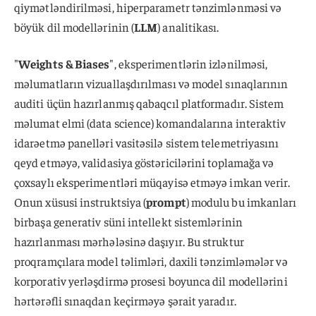
qiymətləndirilməsi, hiperparametr tənzimlənməsi və
böyük dil modellərinin (
LLM
) analitikası.
"
Weights & Biases
", eksperimentlərin izlənilməsi,
məlumatların vizuallaşdırılması və model sınaqlarının
auditi üçün hazırlanmış qabaqcıl platformadır. Sistem
məlumat elmi (data science) komandalarına interaktiv
idarəetmə panelləri vasitəsilə sistem telemetriyasını
qeyd etməyə, validasiya göstəricilərini toplamağa və
çoxsaylı eksperimentləri müqayisə etməyə imkan verir.
Onun xüsusi instruktsiya (
prompt
) modulu bu imkanları
birbaşa generativ süni intellekt sistemlərinin
hazırlanması mərhələsinə daşıyır. Bu struktur
proqramçılara model təlimləri, daxili tənzimləmələr və
korporativ yerləşdirmə prosesi boyunca dil modellərini
hərtərəfli sınaqdan keçirməyə şərait yaradır.