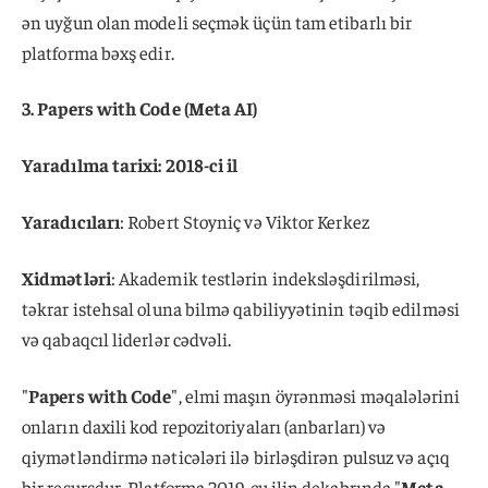
ən uyğun olan modeli seçmək üçün tam etibarlı bir
platforma bəxş edir.
3. Papers with Code (Meta AI)
Yaradılma tarixi: 2018-ci il
Yaradıcıları
: Robert Stoyniç və Viktor Kerkez
Xidmətləri
: Akademik testlərin indeksləşdirilməsi,
təkrar istehsal oluna bilmə qabiliyyətinin təqib edilməsi
və qabaqcıl liderlər cədvəli.
"
Papers with Code
", elmi maşın öyrənməsi məqalələrini
onların daxili kod repozitoriyaları (anbarları) və
qiymətləndirmə nəticələri ilə birləşdirən pulsuz və açıq
bir resursdur. Platforma 2019-cu ilin dekabrında "
Meta