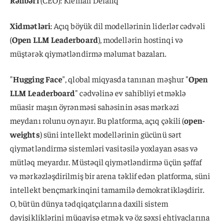
Rəhbəri
(CEO): Kleman Delanq
Xidmətləri
: Açıq böyük dil modellərinin liderlər cədvəli
(
Open LLM Leaderboard
), modellərin hostinqi və
müştərək qiymətləndirmə məlumat bazaları.
"
Hugging Face
", qlobal miqyasda tanınan məşhur "
Open
LLM Leaderboard
" cədvəlinə ev sahibliyi etməklə
müasir maşın öyrənməsi sahəsinin əsas mərkəzi
meydanı rolunu oynayır. Bu platforma, açıq çəkili (
open-
weights
) süni intellekt modellərinin gücünü sərt
qiymətləndirmə sistemləri vasitəsilə yoxlayan əsas və
mütləq meyardır. Müstəqil qiymətləndirmə üçün şəffaf
və mərkəzləşdirilmiş bir arena təklif edən platforma, süni
intellekt bençmarkinqini tamamilə demokratikləşdirir.
O, bütün dünya tədqiqatçılarına daxili sistem
dəyişikliklərini müqayisə etmək və öz şəxsi ehtiyaclarına