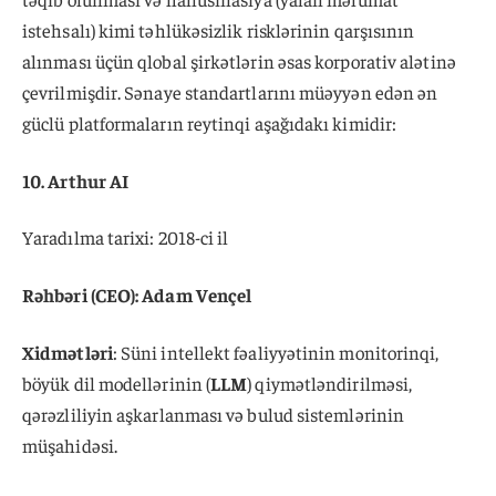
istehsalı) kimi təhlükəsizlik risklərinin qarşısının
alınması üçün qlobal şirkətlərin əsas korporativ alətinə
çevrilmişdir. Sənaye standartlarını müəyyən edən ən
güclü platformaların reytinqi aşağıdakı kimidir:
10. Arthur AI
Yaradılma tarixi: 2018-ci il
Rəhbəri (CEO): Adam Vençel
Xidmətləri
: Süni intellekt fəaliyyətinin monitorinqi,
böyük dil modellərinin (
LLM
) qiymətləndirilməsi,
qərəzliliyin aşkarlanması və bulud sistemlərinin
müşahidəsi.