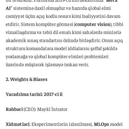
AI
" sisteminə daxil olmuşdur və hazırda qlobal elmi
cəmiyyət üçün açıq kodlu resurs kimi fəaliyyətini davam
etdirir. Sistem kompüter görməsi (
computer vision
), tibbi
vizuallaşdırma və təbii dil emalı kimi sahələrdə minlərlə
akademik sınaq standartını özündə birləşdirir. Onun açıq
strukturu komandalara model iddialarını şəffaf şəkildə
yoxlamağa və qlobal kompüter elmləri problemləri
üzərində müştərək işləməyə imkan verir.
2. Weights & Biases
Yaradılma tarixi: 2017-ci il
Rəhbəri
(CEO): Maykl İntrator
Xidmətləri
: Eksperimentlərin izlənilməsi,
MLOps
model