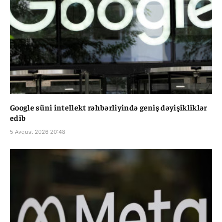
Google süni intellekt rəhbərliyində geniş dəyişikliklər
edib
5 Avqust 2026 20:48