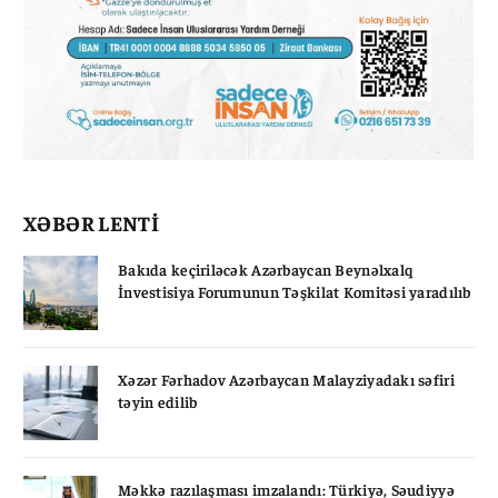
XƏBƏR LENTİ
Bakıda keçiriləcək Azərbaycan Beynəlxalq
İnvestisiya Forumunun Təşkilat Komitəsi yaradılıb
Xəzər Fərhadov Azərbaycan Malayziyadakı səfiri
təyin edilib
Məkkə razılaşması imzalandı: Türkiyə, Səudiyyə