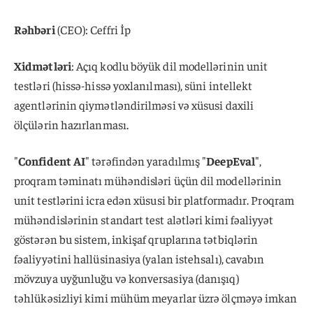
Rəhbəri
(CEO): Ceffri İp
Xidmətləri
: Açıq kodlu böyük dil modellərinin unit
testləri (hissə-hissə yoxlanılması), süni intellekt
agentlərinin qiymətləndirilməsi və xüsusi daxili
ölçülərin hazırlanması.
"
Confident AI
" tərəfindən yaradılmış "
DeepEval
",
proqram təminatı mühəndisləri üçün dil modellərinin
unit testlərini icra edən xüsusi bir platformadır. Proqram
mühəndislərinin standart test alətləri kimi fəaliyyət
göstərən bu sistem, inkişaf qruplarına tətbiqlərin
fəaliyyətini hallüsinasiya (yalan istehsalı), cavabın
mövzuya uyğunluğu və konversasiya (danışıq)
təhlükəsizliyi kimi mühüm meyarlar üzrə ölçməyə imkan