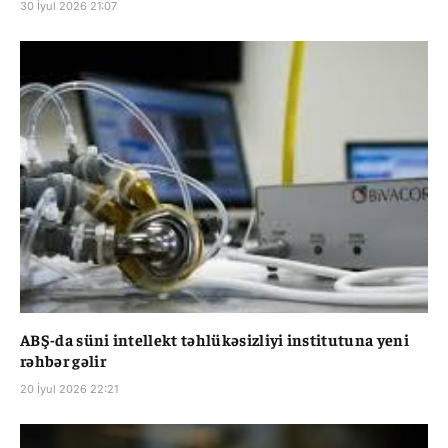
30 İyul 2026 21:07
ABŞ-da süni intellekt təhlükəsizliyi institutuna yeni
rəhbər gəlir
20 İyul 2026 22:21