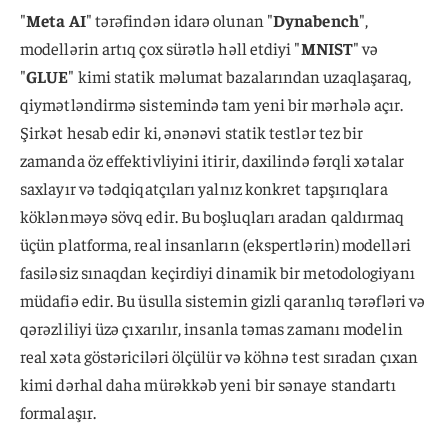
"
Meta AI
" tərəfindən idarə olunan "
Dynabench
",
modellərin artıq çox sürətlə həll etdiyi "
MNIST
" və
"
GLUE
" kimi statik məlumat bazalarından uzaqlaşaraq,
qiymətləndirmə sistemində tam yeni bir mərhələ açır.
Şirkət hesab edir ki, ənənəvi statik testlər tez bir
zamanda öz effektivliyini itirir, daxilində fərqli xətalar
saxlayır və tədqiqatçıları yalnız konkret tapşırıqlara
köklənməyə sövq edir. Bu boşluqları aradan qaldırmaq
üçün platforma, real insanların (ekspertlərin) modelləri
fasiləsiz sınaqdan keçirdiyi dinamik bir metodologiyanı
müdafiə edir. Bu üsulla sistemin gizli qaranlıq tərəfləri və
qərəzliliyi üzə çıxarılır, insanla təmas zamanı modelin
real xəta göstəriciləri ölçülür və köhnə test sıradan çıxan
kimi dərhal daha mürəkkəb yeni bir sənaye standartı
formalaşır.