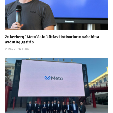
Zukerberq “Meta”dakı kütləvi ixtisarların səbəbinə
aydınlıq gətirib
2 May 2026 18:06