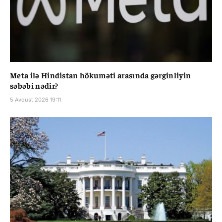
Meta ilə Hindistan hökuməti arasında gərginliyin
səbəbi nədir?
5 Avqust 2026 19:11