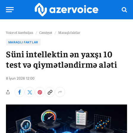
Voice of Azerbaijan
/
Cəmiyyət
/
Maraqlı faktlar
MARAQLI FAKTLAR
Süni intellektin ən yaxşı 10
test və qiymətləndirmə aləti
8 İyun 2026 12:00