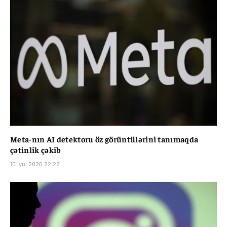
Meta-nın AI detektoru öz görüntülərini tanımaqda
çətinlik çəkib
10 İyul 2026 22:22