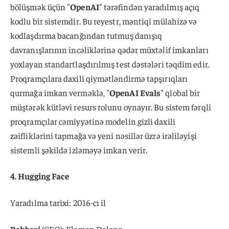
bölüşmək üçün "
OpenAI
" tərəfindən yaradılmış açıq
kodlu bir sistemdir. Bu reyestr, məntiqi mülahizə və
kodlaşdırma bacarığından tutmuş danışıq
davranışlarının incəliklərinə qədər müxtəlif imkanları
yoxlayan standartlaşdırılmış test dəstələri təqdim edir.
Proqramçılara daxili qiymətləndirmə tapşırıqları
qurmağa imkan verməklə, "
OpenAI Evals
" qlobal bir
müştərək kütləvi resurs rolunu oynayır. Bu sistem fərqli
proqramçılar cəmiyyətinə modelin gizli daxili
zəifliklərini tapmağa və yeni nəsillər üzrə irəliləyişi
sistemli şəkildə izləməyə imkan verir.
4. Hugging Face
Yaradılma tarixi: 2016-cı il