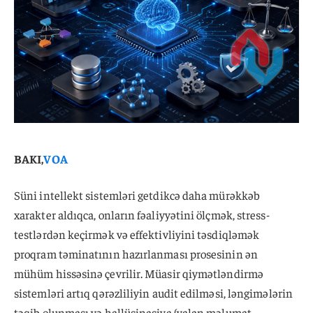
BAKI,
VOA
Süni intellekt sistemləri getdikcə daha mürəkkəb
xarakter aldıqca, onların fəaliyyətini ölçmək, stress-
testlərdən keçirmək və effektivliyini təsdiqləmək
proqram təminatının hazırlanması prosesinin ən
mühüm hissəsinə çevrilir. Müasir qiymətləndirmə
sistemləri artıq qərəzliliyin audit edilməsi, ləngimələrin
təqib olunması və hallüsinasiya (yalan məlumat