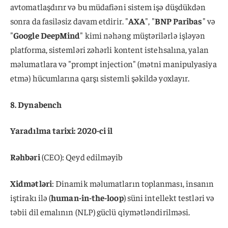
avtomatlaşdırır və bu müdafiəni sistem işə düşdükdən
sonra da fasiləsiz davam etdirir. "
AXA
", "
BNP Paribas
" və
"
Google DeepMind
" kimi nəhəng müştərilərlə işləyən
platforma, sistemləri zəhərli kontent istehsalına, yalan
məlumatlara və "prompt injection" (mətni manipulyasiya
etmə) hücumlarına qarşı sistemli şəkildə yoxlayır.
8. Dynabench
Yaradılma tarixi: 2020-ci il
Rəhbəri
(CEO): Qeyd edilməyib
Xidmətləri
: Dinamik məlumatların toplanması, insanın
iştirakı ilə (
human-in-the-loop
) süni intellekt testləri və
təbii dil emalının (NLP) güclü qiymətləndirilməsi.