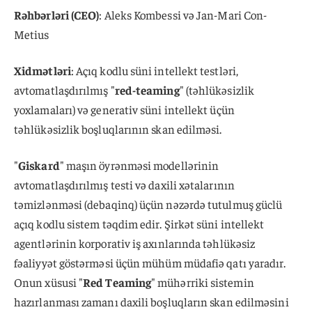
Rəhbərləri (CEO)
: Aleks Kombessi və Jan-Mari Con-
Metius
Xidmətləri
: Açıq kodlu süni intellekt testləri,
avtomatlaşdırılmış "
red-teaming
" (təhlükəsizlik
yoxlamaları) və generativ süni intellekt üçün
təhlükəsizlik boşluqlarının skan edilməsi.
"
Giskard
" maşın öyrənməsi modellərinin
avtomatlaşdırılmış testi və daxili xətalarının
təmizlənməsi (debaqinq) üçün nəzərdə tutulmuş güclü
açıq kodlu sistem təqdim edir. Şirkət süni intellekt
agentlərinin korporativ iş axınlarında təhlükəsiz
fəaliyyət göstərməsi üçün mühüm müdafiə qatı yaradır.
Onun xüsusi "
Red Teaming
" mühərriki sistemin
hazırlanması zamanı daxili boşluqların skan edilməsini