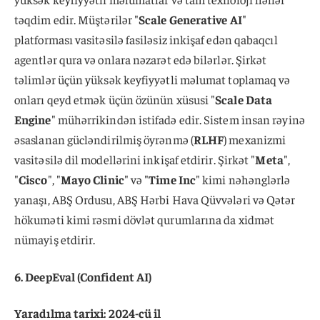
təqdim edir. Müştərilər "
Scale Generative AI
"
platforması vasitəsilə fasiləsiz inkişaf edən qabaqcıl
agentlər qura və onlara nəzarət edə bilərlər. Şirkət
təlimlər üçün yüksək keyfiyyətli məlumat toplamaq və
onları qeyd etmək üçün özünün xüsusi "
Scale Data
Engine
" mühərrikindən istifadə edir. Sistem insan rəyinə
əsaslanan gücləndirilmiş öyrənmə (
RLHF
) mexanizmi
vasitəsilə dil modellərini inkişaf etdirir. Şirkət "
Meta
",
"
Cisco
", "
Mayo Clinic
" və "
Time Inc
" kimi nəhənglərlə
yanaşı, ABŞ Ordusu, ABŞ Hərbi Hava Qüvvələri və Qətər
hökuməti kimi rəsmi dövlət qurumlarına da xidmət
nümayiş etdirir.
6. DeepEval (Confident AI)
Yaradılma tarixi: 2024-cü il