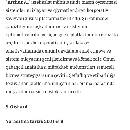
"
Arthur AI
" istehsalat mühitlərində maşın öyrənməsi
sistemlərini izləyən və qiymətləndirən korporativ
səviyyəli xüsusi platforma təklif edir. Şirkət model
qərəzliliyinin aşkarlanması və sistemin
optimallaşdırılması üçün güclü alətlər təqdim etməklə
seçilir ki, bu da korporativ müştərilərə öz
əməliyyatlarında qanuni qaydalara əməl etməyə və
sistem miqyasını genişləndirməyə kömək edir. Onun
qabaqcıl analitikası mürəkkəb məlumatları səmərəli
biznes strategiyalarına çevirir. Şəffaflıq və etibarlılığa
fokuslanan platforma, inkişafın hər bir mərhələsində
müştərilərə xüsusi dəstək təmin edir.
9. Giskard
Yaradılma tarixi: 2021-ci il