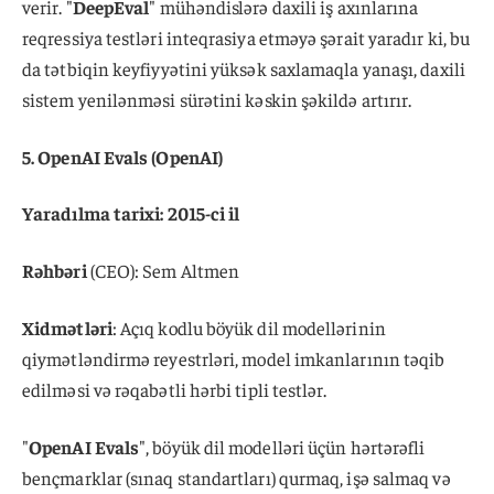
verir. "
DeepEval
" mühəndislərə daxili iş axınlarına
reqressiya testləri inteqrasiya etməyə şərait yaradır ki, bu
da tətbiqin keyfiyyətini yüksək saxlamaqla yanaşı, daxili
sistem yenilənməsi sürətini kəskin şəkildə artırır.
5. OpenAI Evals (OpenAI)
Yaradılma tarixi: 2015-ci il
Rəhbəri
(CEO): Sem Altmen
Xidmətləri
: Açıq kodlu böyük dil modellərinin
qiymətləndirmə reyestrləri, model imkanlarının təqib
edilməsi və rəqabətli hərbi tipli testlər.
"
OpenAI Evals
", böyük dil modelləri üçün hərtərəfli
bençmarklar (sınaq standartları) qurmaq, işə salmaq və