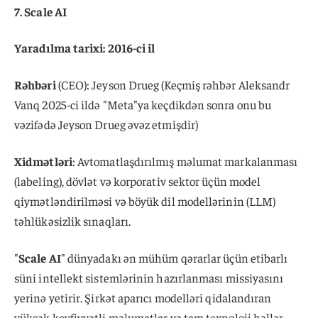
7. Scale AI
Yaradılma tarixi: 2016-ci il
Rəhbəri
(CEO): Jeyson Drueg (Keçmiş rəhbər Aleksandr
Vanq 2025-ci ildə "Meta"ya keçdikdən sonra onu bu
vəzifədə Jeyson Drueg əvəz etmişdir)
Xidmətləri
: Avtomatlaşdırılmış məlumat markalanması
(labeling), dövlət və korporativ sektor üçün model
qiymətləndirilməsi və böyük dil modellərinin (LLM)
təhlükəsizlik sınaqları.
"
Scale AI
" dünyadakı ən mühüm qərarlar üçün etibarlı
süni intellekt sistemlərinin hazırlanması missiyasını
yerinə yetirir. Şirkət aparıcı modelləri qidalandıran
yüksək keyfiyyətli məlumatlar və tam texnoloji həllər