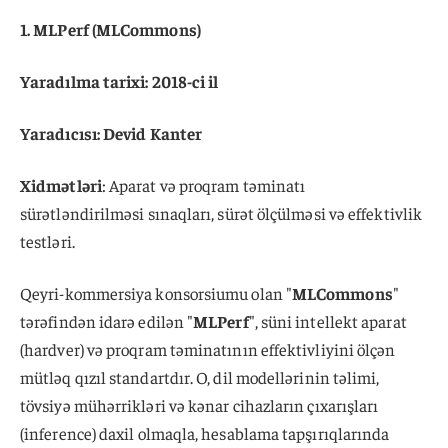
1. MLPerf (MLCommons)
Yaradılma tarixi: 2018-ci il
Yaradıcısı: Devid Kanter
Xidmətləri
: Aparat və proqram təminatı
sürətləndirilməsi sınaqları, sürət ölçülməsi və effektivlik
testləri.
Qeyri-kommersiya konsorsiumu olan "
MLCommons
"
tərəfindən idarə edilən "
MLPerf
", süni intellekt aparat
(hardver) və proqram təminatının effektivliyini ölçən
mütləq qızıl standartdır. O, dil modellərinin təlimi,
tövsiyə mühərrikləri və kənar cihazların çıxarışları
(inference) daxil olmaqla, hesablama tapşırıqlarında