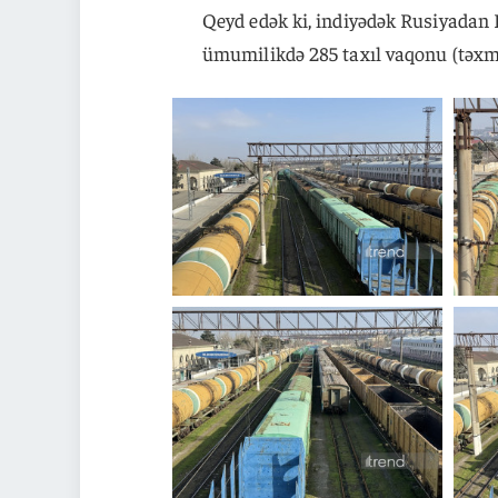
Qeyd edək ki, indiyədək Rusiyadan 
ümumilikdə 285 taxıl vaqonu (təxmi