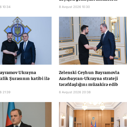
6 10:34
8 Avqust 2026 10:30
ayramov Ukrayna
Zelenski Ceyhun Bayramovla
zlik Şurasının katibi ilə
Azərbaycan-Ukrayna strateji
tərəfdaşlığını müzakirə edib
6 21:39
6 Avqust 2026 20:38