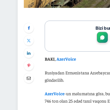
Bizi bu
BAKI,
AzerVoice
Rusiyadan Ermənistana Azərbaycand
göndərilib.
AzerVoice
-un məlumatına görə, bu
746 ton olan 25 ədəd taxıl vaqonu 