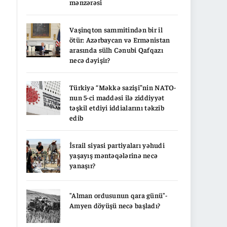
mənzərəsi
Vaşinqton sammitindən bir il
ötür: Azərbaycan və Ermənistan
arasında sülh Cənubi Qafqazı
necə dəyişir?
Türkiyə “Məkkə sazişi”nin NATO-
nun 5-ci maddəsi ilə ziddiyyət
təşkil etdiyi iddialarını təkzib
edib
İsrail siyasi partiyaları yəhudi
yaşayış məntəqələrinə necə
yanaşır?
"Alman ordusunun qara günü"-
Amyen döyüşü necə başladı?