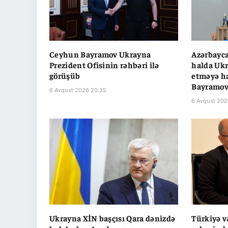
Ceyhun Bayramov Ukrayna
Azərbayca
Prezident Ofisinin rəhbəri ilə
halda Ukr
görüşüb
etməyə ha
Bayramo
6 Avqust 2026 20:35
6 Avqust 202
Ukrayna XİN başçısı Qara dənizdə
Türkiyə v