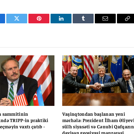
cebook
Twitter
Pinterest
LinkedIn
Tumblr
Email
Co
Li
n sammitinin
Vaşinqtondan başlanan yeni
ndə TRIPP-in praktiki
mərhələ: Prezident İlham Əliyev
eçməyin vaxtı çatıb -
sülh siyasəti və Cənubi Qafqazın
dəyişən geosiyasi mənzərəsi