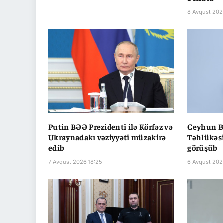
8 Avqust 202
Putin BƏƏ Prezidenti ilə Körfəz və
Ceyhun B
Ukraynadakı vəziyyəti müzakirə
Təhlükəsi
edib
görüşüb
7 Avqust 2026 18:25
6 Avqust 202