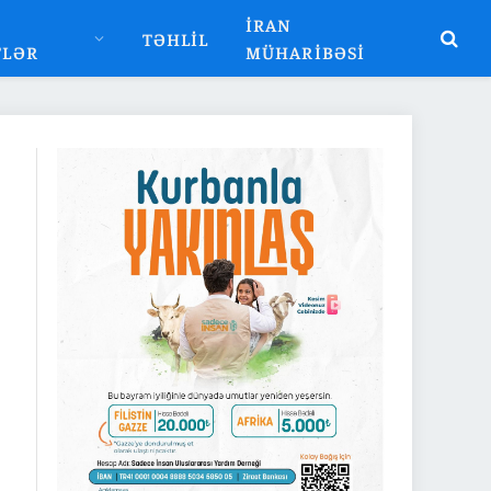
İRAN
TƏHLIL
TLƏR
MÜHARIBƏSI