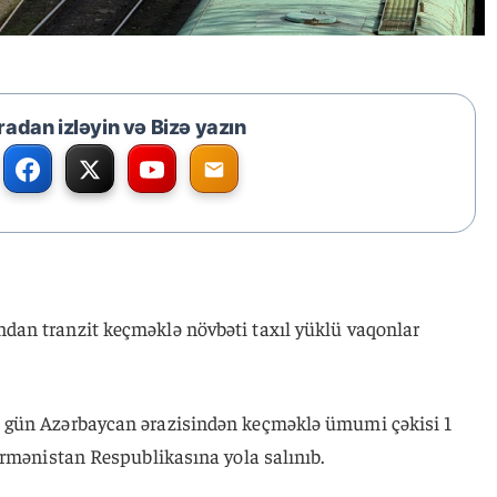
radan izləyin və Bizə yazın
an tranzit keçməklə növbəti taxıl yüklü vaqonlar
 gün Azərbaycan ərazisindən keçməklə ümumi çəkisi 1
Ermənistan Respublikasına yola salınıb.