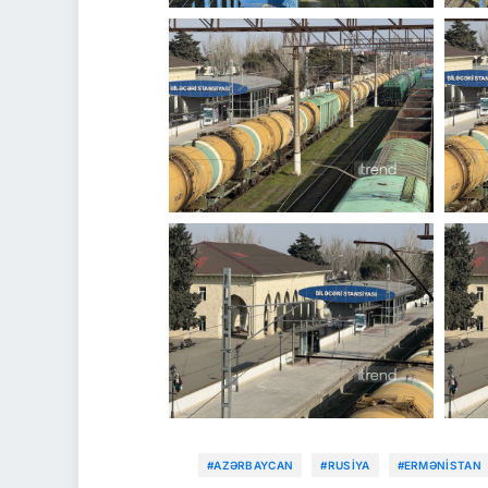
#AZƏRBAYCAN
#RUSIYA
#ERMƏNISTAN