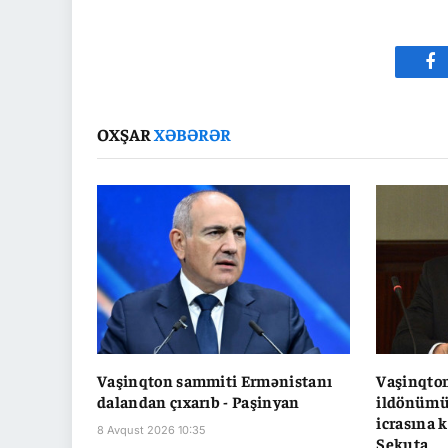
Fa
OXŞAR
XƏBƏRƏR
Vaşinqton sammiti Ermənistanı
Vaşinqto
dalandan çıxarıb - Paşinyan
ildönümü
icrasına k
8 Avqust 2026 10:35
Sekuta