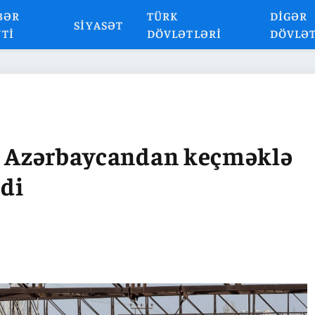
BƏR
TÜRK
DIGƏR
SIYASƏT
NTI
DÖVLƏTLƏRI
DÖVLƏ
lı Azərbaycandan keçməklə
di