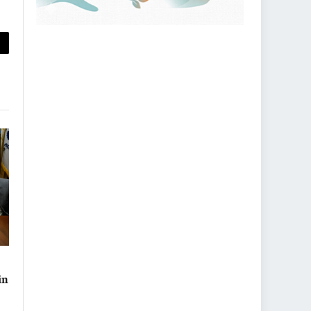
py
nk
in