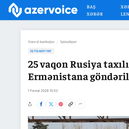
BAŞ
XƏ
XƏBƏR
LE
Voice of Azerbaijan
/
İqtisadiyyat
İQTISADIYYAT
25 vaqon Rusiya taxı
Ermənistana göndəril
1 Fevral 2026 15:52