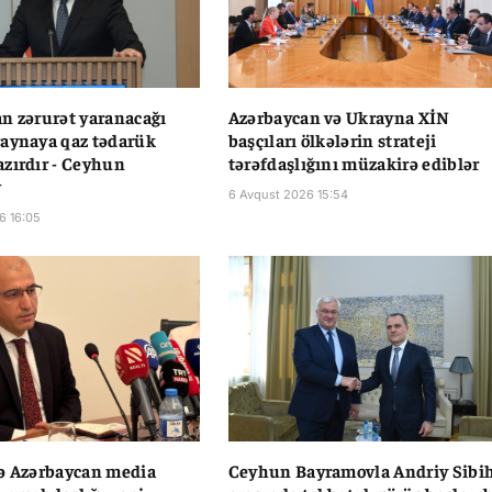
n zərurət yaranacağı
Azərbaycan və Ukrayna XİN
aynaya qaz tədarük
başçıları ölkələrin strateji
zırdır - Ceyhun
tərəfdaşlığını müzakirə ediblər
v
6 Avqust 2026 15:54
6 16:05
ə Azərbaycan media
Ceyhun Bayramovla Andriy Sibi