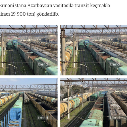
Ermənistana Azərbaycan vasitəsilə tranzit keçməklə
nən 19 900 ton) göndərilib.