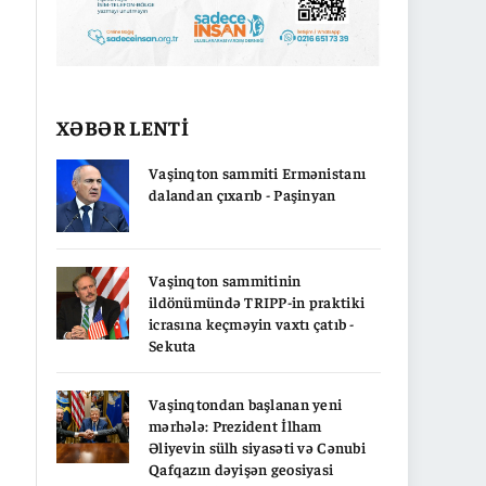
XƏBƏR LENTİ
Vaşinqton sammiti Ermənistanı
dalandan çıxarıb - Paşinyan
Vaşinqton sammitinin
ildönümündə TRIPP-in praktiki
icrasına keçməyin vaxtı çatıb -
Sekuta
Vaşinqtondan başlanan yeni
mərhələ: Prezident İlham
Əliyevin sülh siyasəti və Cənubi
Qafqazın dəyişən geosiyasi