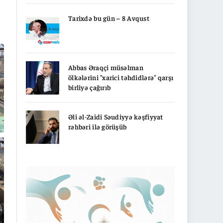
Tarixdə bu gün – 8 Avqust
Abbas Əraqçi müsəlman
ölkələrini "xarici təhdidlərə" qarşı
birliyə çağırıb
Əli əl-Zaidi Səudiyyə kəşfiyyat
rəhbəri ilə görüşüb