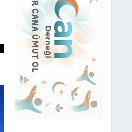
py
nk