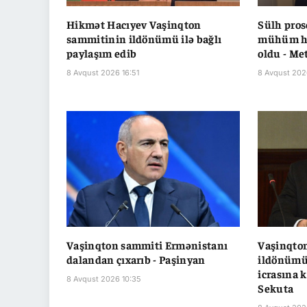
Hikmət Hacıyev Vaşinqton
Sülh pros
sammitinin ildönümü ilə bağlı
mühüm ha
paylaşım edib
oldu - Me
8 Avqust 2026 16:51
8 Avqust 202
Vaşinqton sammiti Ermənistanı
Vaşinqto
dalandan çıxarıb - Paşinyan
ildönümü
icrasına k
8 Avqust 2026 10:35
Sekuta