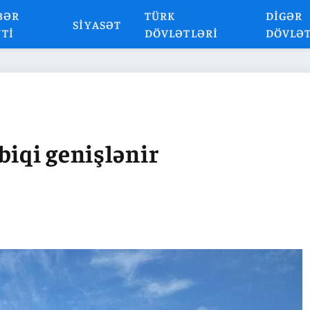
BƏR
TÜRK
DIGƏR
SIYASƏT
NTI
DÖVLƏTLƏRI
DÖVLƏ
biqi genişlənir