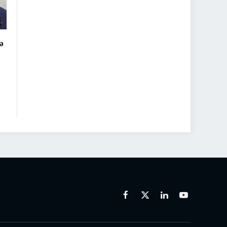
ə
Facebook
X
Linkedin
Youtube
(Twitter)