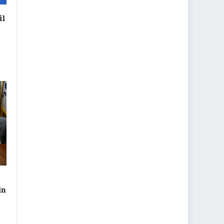
il
in