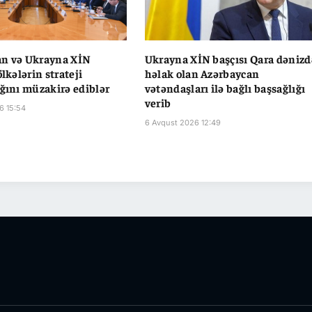
an və Ukrayna XİN
Ukrayna XİN başçısı Qara dənizd
ölkələrin strateji
həlak olan Azərbaycan
ığını müzakirə ediblər
vətəndaşları ilə bağlı başsağlığı
verib
6 15:54
6 Avqust 2026 12:49