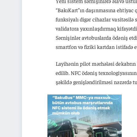
Yeni sistem sərnişinlərə əlavə üstün
“BakıKart”ın daşınmasına ehtiyac qa
funksiyalı digər cihazlar vasitəsil
validatora yaxınlaşdırmaq kifayətdi
Sərnişinlər avtobuslarda ödəniş etd
smartfon və fiziki kartdan istifadə e
Layihənin pilot mərhələsi dekabrın 
edilib. NFC ödəniş texnologiyasının 
şəkildə genişləndirilməsi nəzərdə t