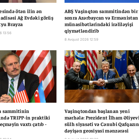
esində ötən ilin ən
ABŞ Vaşinqton sammitindən bir 
disəsi Ağ Evdəki görüş
sonra Azərbaycan və Ermənistan
tyu Brayza
münasibətlərindəki irəliləyişi
qiymətləndirib
6 13:56
8 Avqust 2026 12:59
n sammitinin
Vaşinqtondan başlanan yeni
ndə TRIPP-in praktiki
mərhələ: Prezident İlham Əliyev
eçməyin vaxtı çatıb -
sülh siyasəti və Cənubi Qafqazın
dəyişən geosiyasi mənzərəsi