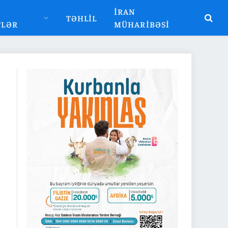
İRAN
TƏHLIL
TLƏR
MÜHARIBƏSI