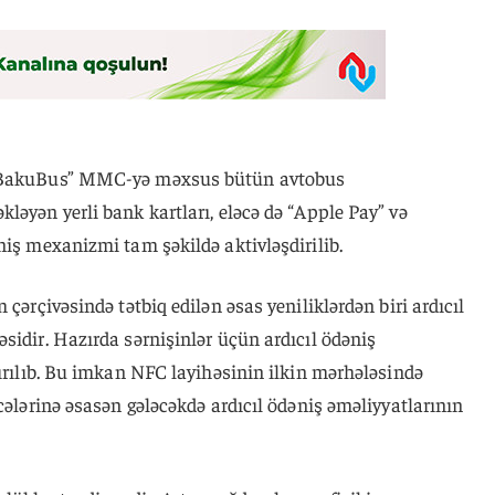
 “BakuBus” MMC-yə məxsus bütün avtobus
ləyən yerli bank kartları, eləcə də “Apple Pay” və
niş mexanizmi tam şəkildə aktivləşdirilib.
m çərçivəsində tətbiq edilən əsas yeniliklərdən biri ardıcıl
sidir. Hazırda sərnişinlər üçün ardıcıl ödəniş
tırılıb. Bu imkan NFC layihəsinin ilkin mərhələsində
cələrinə əsasən gələcəkdə ardıcıl ödəniş əməliyyatlarının