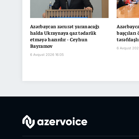
Azərbaycan zərurət yaranacağı
Azərbayc
halda Ukraynaya qaz tədarük
başçıları 
etməyə hazırdır - Ceyhun
tərəfdaşl
Bayramov
6 Avqust 202
6 Avqust 2026 16:05