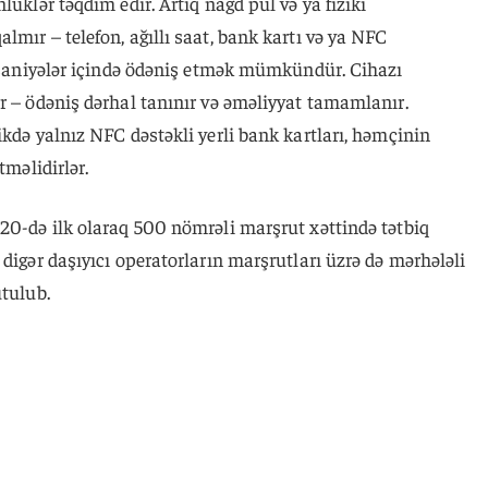
lüklər təqdim edir. Artıq nağd pul və ya fiziki
lmır – telefon, ağıllı saat, bank kartı və ya NFC
ə saniyələr içində ödəniş etmək mümkündür. Cihazı
r – ödəniş dərhal tanınır və əməliyyat tamamlanır.
ikdə yalnız NFC dəstəkli yerli bank kartları, həmçinin
tməlidirlər.
20-də ilk olaraq 500 nömrəli marşrut xəttində tətbiq
digər daşıyıcı operatorların marşrutları üzrə də mərhələli
utulub.