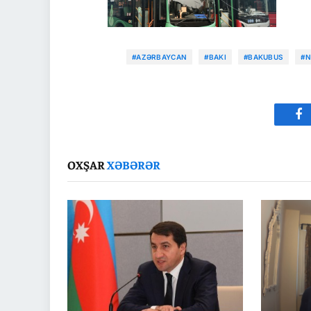
#AZƏRBAYCAN
#BAKI
#BAKUBUS
#N
Fa
OXŞAR
XƏBƏRƏR