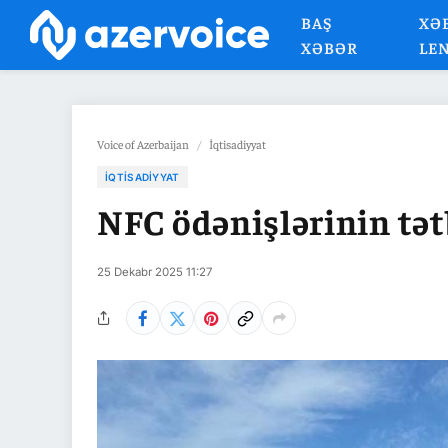
BAŞ
XƏ
XƏBƏR
LE
Voice of Azerbaijan
/
İqtisadiyyat
İQTISADIYYAT
NFC ödənişlərinin tət
25 Dekabr 2025 11:27