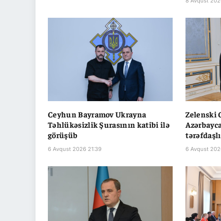
8 Avqust 202
Ceyhun Bayramov Ukrayna
Zelenski
Təhlükəsizlik Şurasının katibi ilə
Azərbayca
görüşüb
tərəfdaşl
6 Avqust 2026 21:39
6 Avqust 202