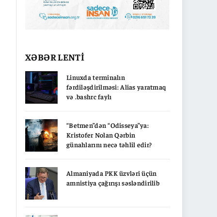
XƏBƏR LENTİ
Linuxda terminalın
fərdiləşdirilməsi: Alias yaratmaq
və .bashrc faylı
“Betmen”dən “Odisseya”ya:
Kristofer Nolan Qərbin
günahlarını necə təhlil edir?
Almaniyada PKK üzvləri üçün
amnistiya çağırışı səsləndirilib