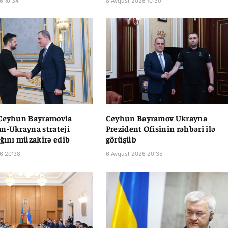
6 10:34
8 Avqust 2026 10:30
 Ceyhun Bayramovla
Ceyhun Bayramov Ukrayna
n-Ukrayna strateji
Prezident Ofisinin rəhbəri ilə
ığını müzakirə edib
görüşüb
6 20:38
6 Avqust 2026 20:35