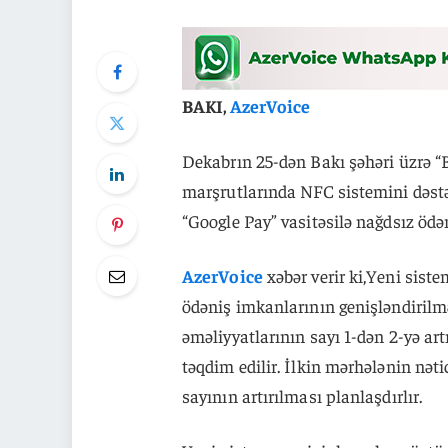
BAKI,
AzerVoice
Dekabrın 25-dən Bakı şəhəri üzrə
marşrutlarında NFC sistemini dəstək
“Google Pay” vasitəsilə nağdsız ödə
AzerVoice
xəbər verir ki,Yeni siste
ödəniş imkanlarının genişləndirilmə
əməliyyatlarının sayı 1-dən 2-yə ar
təqdim edilir. İlkin mərhələnin nəti
sayının artırılması planlaşdırlır.