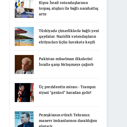
Kiprə İsrail vətəndaşlarının
torpaq alışları ilə bağlı narahatlıq
artır
Türkiyədə çimərliklərlə bağlı yeni
qaydalar: Nazirlik vətəndaşların
ehtiyacları üçün hərəkətə keçdi
Pakistan müsəlman ölkələrini
İsrailə qarşı birləşməyə çağırıb
Üç prezidentin mirası - Trampın
siyasi “genləri” haradan gəlir?
Pezeşkianın etirafı Tehranın
manevr imkanlarının daraldığını
göstərir