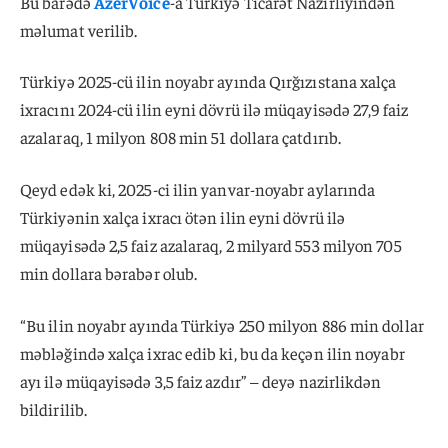
Bu barədə
AzerVoice
-a Türkiyə Ticarət Nazirliyindən
məlumat verilib.
Türkiyə 2025-cü ilin noyabr ayında Qırğızıstana xalça
ixracını 2024-cü ilin eyni dövrü ilə müqayisədə 27,9 faiz
azalaraq, 1 milyon 808 min 51 dollara çatdırıb.
Qeyd edək ki, 2025-ci ilin yanvar-noyabr aylarında
Türkiyənin xalça ixracı ötən ilin eyni dövrü ilə
müqayisədə 2,5 faiz azalaraq, 2 milyard 553 milyon 705
min dollara bərabər olub.
“Bu ilin noyabr ayında Türkiyə 250 milyon 886 min dollar
məbləğində xalça ixrac edib ki, bu da keçən ilin noyabr
ayı ilə müqayisədə 3,5 faiz azdır” – deyə nazirlikdən
bildirilib.