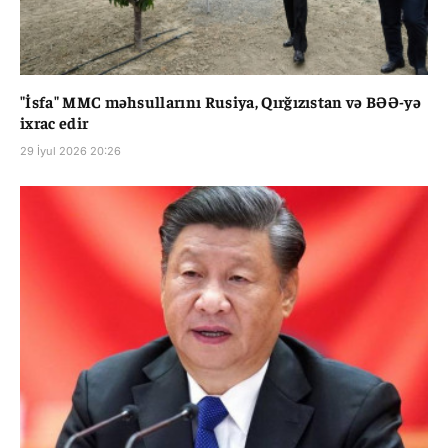
"İsfa" MMC məhsullarını Rusiya, Qırğızıstan və BƏƏ-yə
ixrac edir
29 İyul 2026 20:26