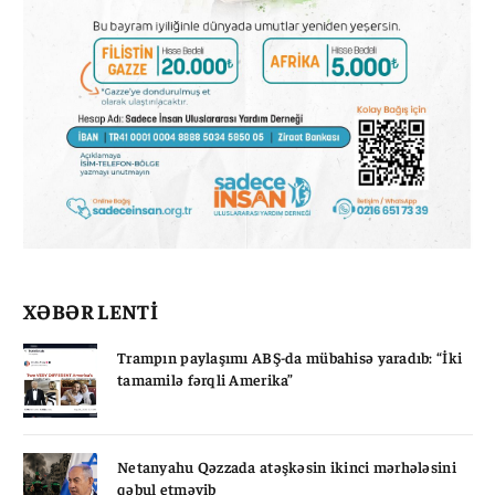
XƏBƏR LENTİ
Trampın paylaşımı ABŞ-da mübahisə yaradıb: “İki
tamamilə fərqli Amerika”
Netanyahu Qəzzada atəşkəsin ikinci mərhələsini
qəbul etməyib