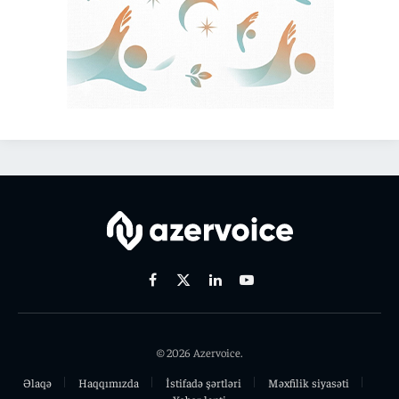
Facebook
X
Linkedin
Youtube
(Twitter)
© 2026 Azervoice.
Əlaqə
Haqqımızda
İstifadə şərtləri
Məxfilik siyasəti