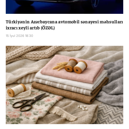
Türkiyənin Azərbaycana avtomobil sənayesi məhsulları
ixracı xeyli artıb (ÖZƏL)
15 İyul 2026 18:30