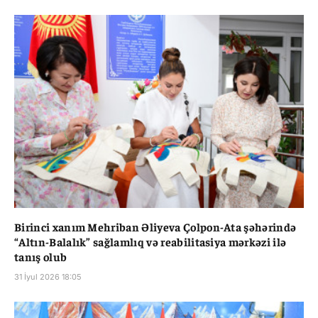
Birinci xanım Mehriban Əliyeva Çolpon-Ata şəhərində
“Altın-Balalık” sağlamlıq və reabilitasiya mərkəzi ilə
tanış olub
31 İyul 2026 18:05