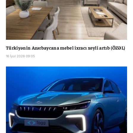
Türkiyənin Azərbaycana mebel ixracı xeyli artıb (ÖZƏL)
16 İyul 2026 09:05