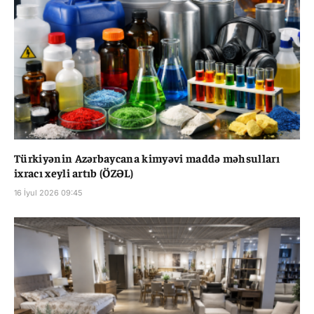
Türkiyənin Azərbaycana kimyəvi maddə məhsulları
ixracı xeyli artıb (ÖZƏL)
16 İyul 2026 09:45