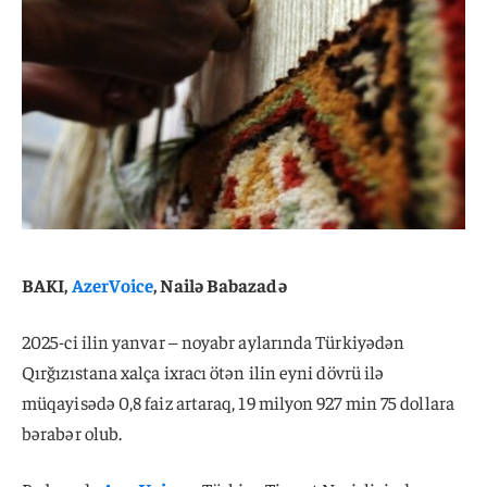
BAKI,
AzerVoice
, Nailə Babazadə
2025-ci ilin yanvar – noyabr aylarında Türkiyədən
Qırğızıstana xalça ixracı ötən ilin eyni dövrü ilə
müqayisədə 0,8 faiz artaraq, 19 milyon 927 min 75 dollara
bərabər olub.