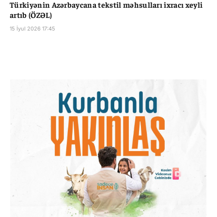
Türkiyənin Azərbaycana tekstil məhsulları ixracı xeyli
artıb (ÖZƏL)
15 İyul 2026 17:45