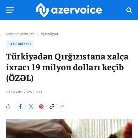
Voice of Azerbaijan
/
İqtisadiyyat
İQTISADIYYAT
Türkiyədən Qırğızıstana xalça
ixracı 19 milyon dolları keçib
(ÖZƏL)
21 Dekabr 2025 10:00