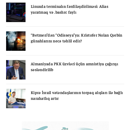
Linuxda terminalın fərdiləşdirilməsi: Alias
yaratmaq və .bashrc faylı
“Betmen”dən “Odisseya”ya: Kristofer Nolan Qərbin
günahlarını necə təhlil edir?
Almaniyada PKK üzvləri üçün amnistiya çağırışı
səsləndirilib
Kiprə İsrail vətəndaşlarının torpaq alışları ilə bağlı
narahatlıq artır