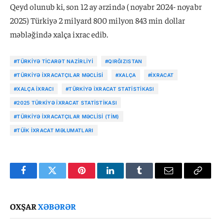
Qeyd olunub ki, son 12 ay ərzində ( noyabr 2024- noyabr
2025) Türkiyə 2 milyard 800 milyon 843 min dollar
məbləğində xalça ixrac edib.
#TÜRKIYƏ TICARƏT NAZIRLIYI
#QIRĞIZISTAN
#TÜRKIYƏ İXRACATÇILAR MƏCLISI
#XALÇA
#IXRACAT
#XALÇA IXRACI
#TÜRKIYƏ IXRACAT STATISTIKASI
#2025 TÜRKIYƏ IXRACAT STATISTIKASI
#TÜRKIYƏ İXRACATÇILAR MƏCLISI (TİM)
#TÜİK IXRACAT MƏLUMATLARI
Facebook
Twitter
Pinterest
LinkedIn
Tumblr
Email
Copy
Link
OXŞAR
XƏBƏRƏR