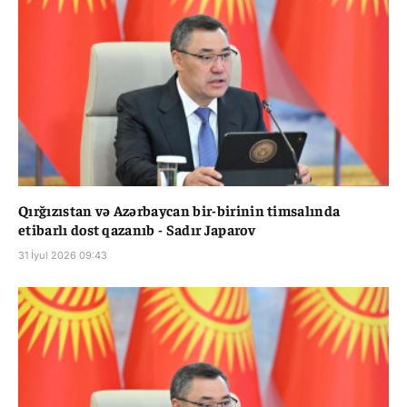
Qırğızıstan və Azərbaycan bir-birinin timsalında
etibarlı dost qazanıb - Sadır Japarov
31 İyul 2026 09:43