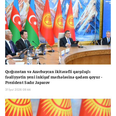
Qırğızıstan və Azərbaycan ikitərəfli qarşılıqlı
fəaliyyətin yeni inkişaf mərhələsinə qədəm qoyur -
Prezident Sadır Japarov
31 İyul 2026 09:44