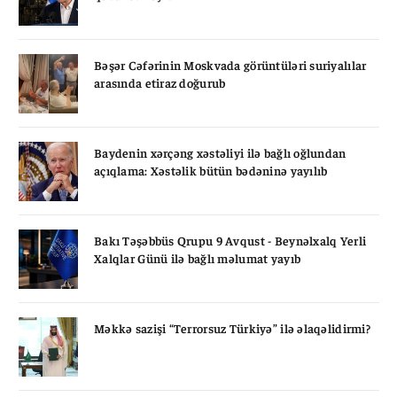
Bəşər Cəfərinin Moskvada görüntüləri suriyalılar
arasında etiraz doğurub
Baydenin xərçəng xəstəliyi ilə bağlı oğlundan
açıqlama: Xəstəlik bütün bədəninə yayılıb
Bakı Təşəbbüs Qrupu 9 Avqust - Beynəlxalq Yerli
Xalqlar Günü ilə bağlı məlumat yayıb
Məkkə sazişi “Terrorsuz Türkiyə” ilə əlaqəlidirmi?