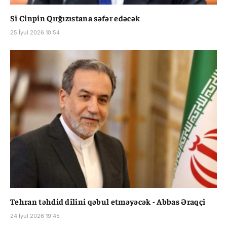
Si Cinpin Qırğızıstana səfər edəcək
25 İyul 2026 10:54
Tehran təhdid dilini qəbul etməyəcək - Abbas Əraqçi
24 İyul 2026 19:45