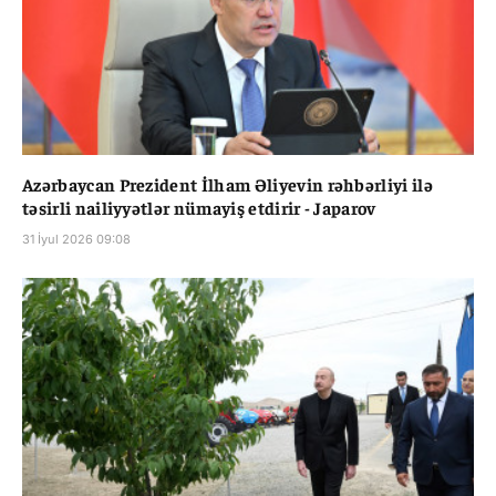
Azərbaycan Prezident İlham Əliyevin rəhbərliyi ilə
təsirli nailiyyətlər nümayiş etdirir - Japarov
31 İyul 2026 09:08