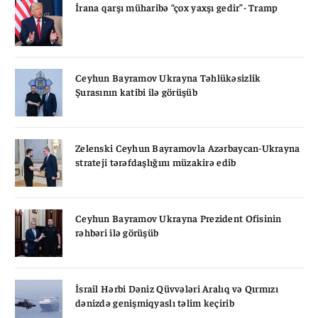
İrana qarşı müharibə “çox yaxşı gedir”- Tramp
Ceyhun Bayramov Ukrayna Təhlükəsizlik
Şurasının katibi ilə görüşüb
Zelenski Ceyhun Bayramovla Azərbaycan-Ukrayna
strateji tərəfdaşlığını müzakirə edib
Ceyhun Bayramov Ukrayna Prezident Ofisinin
rəhbəri ilə görüşüb
İsrail Hərbi Dəniz Qüvvələri Aralıq və Qırmızı
dənizdə genişmiqyaslı təlim keçirib