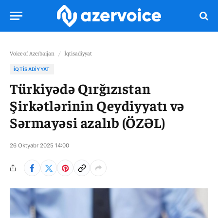
Voice of Azerbaijan
/
İqtisadiyyat
İQTISADIYYAT
Türkiyədə Qırğızıstan
Şirkətlərinin Qeydiyyatı və
Sərmayəsi azalıb (ÖZƏL)
26 Oktyabr 2025 14:00