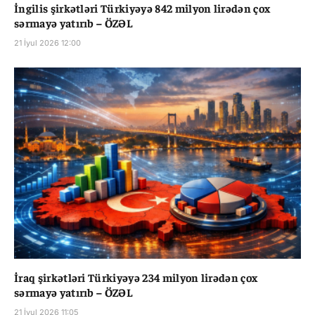
İngilis şirkətləri Türkiyəyə 842 milyon lirədən çox
sərmayə yatırıb – ÖZƏL
21 İyul 2026 12:00
İraq şirkətləri Türkiyəyə 234 milyon lirədən çox
sərmayə yatırıb – ÖZƏL
21 İyul 2026 11:05