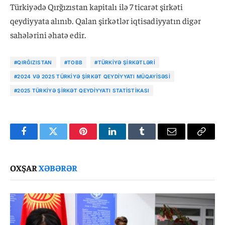
Türkiyədə Qırğızıstan kapitalı ilə 7 ticarət şirkəti
qeydiyyata alınıb. Qalan şirkətlər iqtisadiyyatın digər
sahələrini əhatə edir.
#QIRĞIZISTAN
#TOBB
#TÜRKIYƏ ŞIRKƏTLƏRI
#2024 VƏ 2025 TÜRKIYƏ ŞIRKƏT QEYDIYYATI MÜQAYISƏSI
#2025 TÜRKIYƏ ŞIRKƏT QEYDIYYATI STATISTIKASI
Facebook
Twitter
Pinterest
LinkedIn
Tumblr
Email
Copy
Link
OXŞAR
XƏBƏRƏR