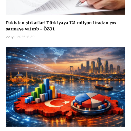
Pakistan şirkətləri Türkiyəyə 121 milyon lirədən çox
sərmayə yatırıb – ÖZƏL
22 İyul 2026 13:30