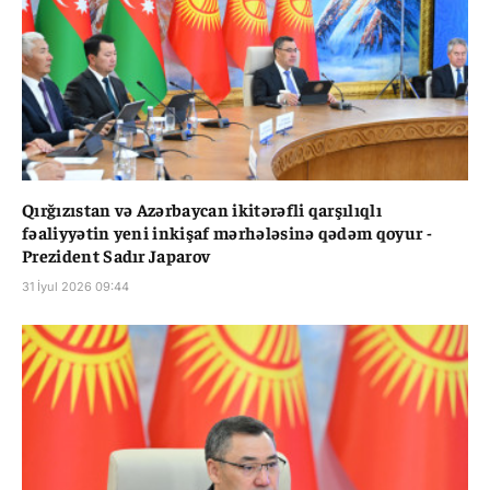
Qırğızıstan və Azərbaycan ikitərəfli qarşılıqlı
fəaliyyətin yeni inkişaf mərhələsinə qədəm qoyur -
Prezident Sadır Japarov
31 İyul 2026 09:44