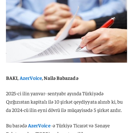
BAKI,
AzerVoice
, Nailə Babazadə
2025-ci ilin yanvar- sentyabr ayında Türkiyədə
Qırğızıstan kapitalı ilə 10 şirkət qeydiyyata alınıb ki, bu
da 2024-cü ilin eyni dövrü ilə müqayisədə 5 şirkət azdır.
Bu barədə
AzerVoice
-ə Türkiyə Ticarət və Sənaye