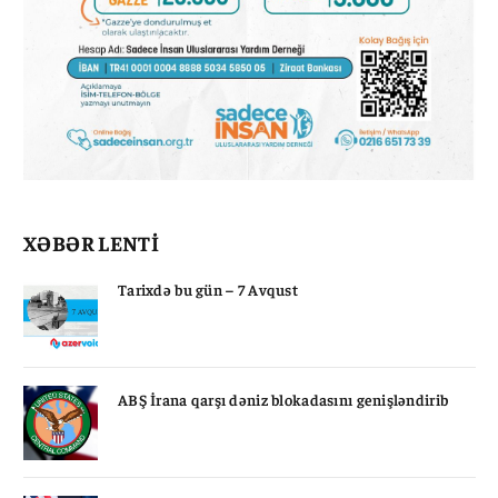
XƏBƏR LENTİ
Tarixdə bu gün – 7 Avqust
ABŞ İrana qarşı dəniz blokadasını genişləndirib