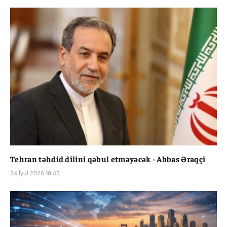
Tehran təhdid dilini qəbul etməyəcək - Abbas Əraqçi
24 İyul 2026 19:45