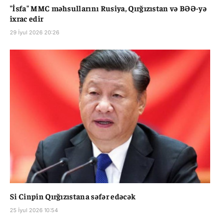
"İsfa" MMC məhsullarını Rusiya, Qırğızıstan və BƏƏ-yə
ixrac edir
29 İyul 2026 20:26
Si Cinpin Qırğızıstana səfər edəcək
25 İyul 2026 10:54