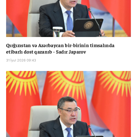
Qırğızıstan və Azərbaycan bir-birinin timsalında
etibarlı dost qazanıb - Sadır Japarov
31 İyul 2026 09:43