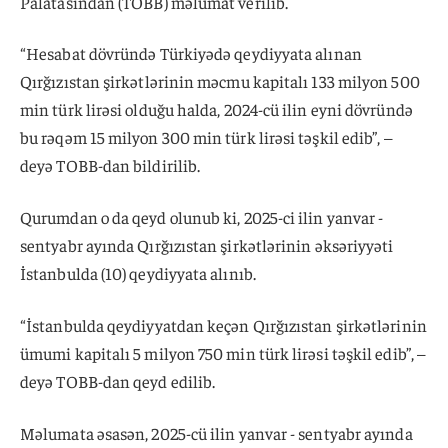
Palatasından (TOBB) məlumat verilib.
“Hesabat dövründə Türkiyədə qeydiyyata alınan
Qırğızıstan şirkətlərinin məcmu kapitalı 133 milyon 500
min türk lirəsi olduğu halda, 2024-cü ilin eyni dövründə
bu rəqəm 15 milyon 300 min türk lirəsi təşkil edib”, –
deyə TOBB-dan bildirilib.
Qurumdan o da qeyd olunub ki, 2025-ci ilin yanvar -
sentyabr ayında Qırğızıstan şirkətlərinin əksəriyyəti
İstanbulda (10) qeydiyyata alınıb.
“İstanbulda qeydiyyatdan keçən Qırğızıstan şirkətlərinin
ümumi kapitalı 5 milyon 750 min türk lirəsi təşkil edib”, –
deyə TOBB-dan qeyd edilib.
Məlumata əsasən, 2025-cü ilin yanvar - sentyabr ayında