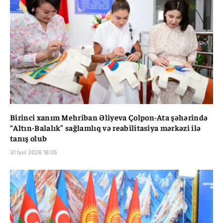
Birinci xanım Mehriban Əliyeva Çolpon-Ata şəhərində
“Altın-Balalık” sağlamlıq və reabilitasiya mərkəzi ilə
tanış olub
31 İyul 2026 18:05