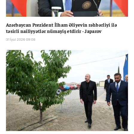
Azərbaycan Prezident İlham Əliyevin rəhbərliyi ilə
təsirli nailiyyətlər nümayiş etdirir - Japarov
31 İyul 2026 09:08