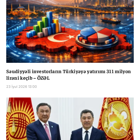
Səudiyyəli investorların Türkiyəyə yatırımı 311 milyon
lirəni keçib – ÖZƏL
23 İyul 2026 13:00