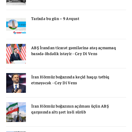
Tarixdə bu gün – 9 Avqust
ABŞ İrandan ticarət gəmilərinə atəş açmamaq
barədə öhdəlik istəyir - Cey Di Vens
İran Hörmüz boğazında keçid haqqı tətbiq
etməyəcək - Cey Di Vens
İran Hörmüz boğazının açılması üçün ABŞ
qarşısında altı şərt irəli sürüb