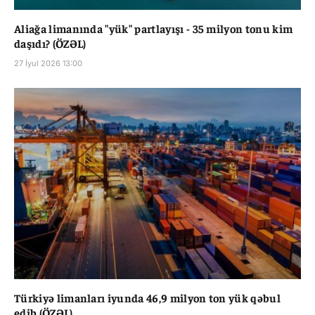
Aliağa limanında "yük" partlayışı - 35 milyon tonu kim
daşıdı? (ÖZƏL)
27 İyul 2026 13:00
Türkiyə limanları iyunda 46,9 milyon ton yük qəbul
edib (ÖZƏL)