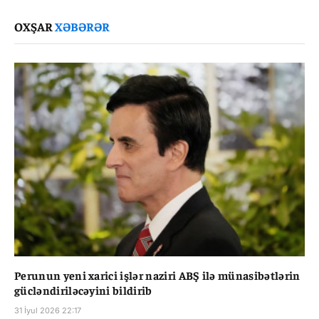
Link
OXŞAR
XƏBƏRƏR
Perunun yeni xarici işlər naziri ABŞ ilə münasibətlərin
gücləndiriləcəyini bildirib
31 İyul 2026 22:17