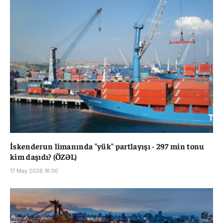
İskenderun limanında "yük" partlayışı - 297 min tonu
kim daşıdı? (ÖZƏL)
17 May 2026 16:00