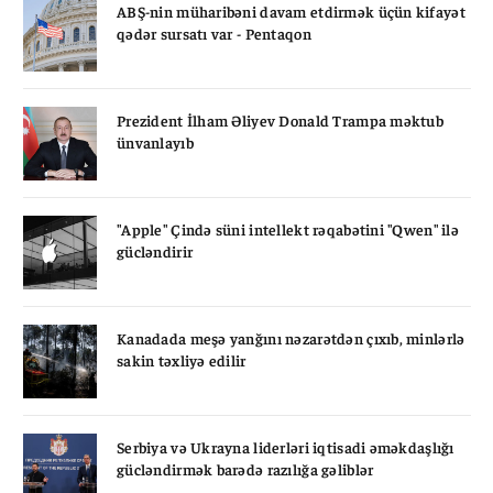
ABŞ-nin müharibəni davam etdirmək üçün kifayət
qədər sursatı var - Pentaqon
Prezident İlham Əliyev Donald Trampa məktub
ünvanlayıb
"Apple" Çində süni intellekt rəqabətini "Qwen" ilə
gücləndirir
Kanadada meşə yanğını nəzarətdən çıxıb, minlərlə
sakin təxliyə edilir
Serbiya və Ukrayna liderləri iqtisadi əməkdaşlığı
gücləndirmək barədə razılığa gəliblər