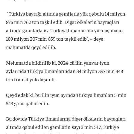
“Türkiyə bayrağı altında gəmilərlə yük qəbulu 14 milyon
876 min 762 ton təşkil edib. Digər ölkələrin bayraqları
altında gəmilərlə isə Türkiyə limanlarına yükdaşımalar
189 milyon 207 min 859 ton təşkil edib”, – deyə
məlumatda qeyd edilib.
Məlumatda bildirilib ki, 2024-cü ilin yanvar-iyun
aylarında Türkiyə limanlarından 34 milyon 397 min 348
ton transit yük daşınıb.
Qeyd edək ki, bu ilin iyun ayında Türkiyə limanları 5 min
543 gəmi qəbul edib.
Bu dövrdə Türkiyə limanlarına digər ölkələrin bayraqları
altında qəbul edilən gəmilərin sayı 3 min 517, Türkiyə