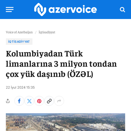
Voice of Azerbaijan
/
İqtisadiyyat
İQTISADIYYAT
Kolumbiyadan Türk
limanlarına 3 milyon tondan
çox yük daşınıb (ÖZƏL)
22 İyul 2024 15:35