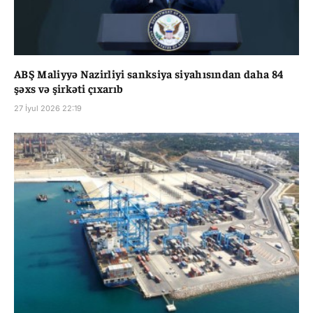
ABŞ Maliyyə Nazirliyi sanksiya siyahısından daha 84
şəxs və şirkəti çıxarıb
27 İyul 2026 22:19