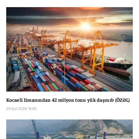
Kocaeli limanından 42 milyon tonu yük daşınıb (ÖZƏL)
29 İyul 2026 14:00