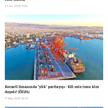
27 İyul 2026 11:00
Kocaeli limanında "yük" partlayışı - 825 min tonu kim
daşıdı? (ÖZƏL)
17 May 2026 16:25