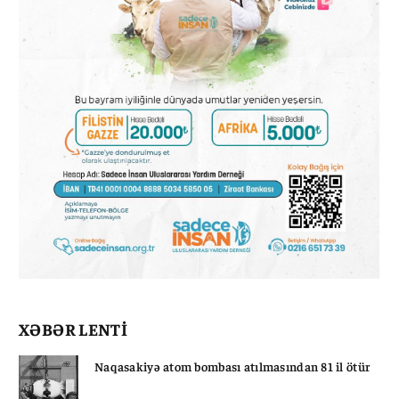
XƏBƏR LENTİ
Naqasakiyə atom bombası atılmasından 81 il ötür