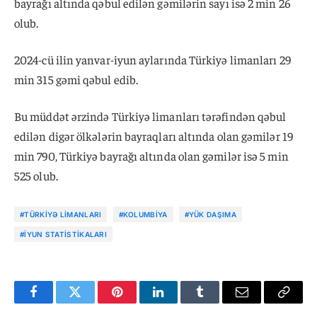
bayrağı altında qəbul edilən gəmilərin sayı isə 2 min 26
olub.
2024-cü ilin yanvar-iyun aylarında Türkiyə limanları 29
min 315 gəmi qəbul edib.
Bu müddət ərzində Türkiyə limanları tərəfindən qəbul
edilən digər ölkələrin bayraqları altında olan gəmilər 19
min 790, Türkiyə bayrağı altında olan gəmilər isə 5 min
525 olub.
#TÜRKIYƏ LIMANLARI
#KOLUMBIYA
#YÜK DAŞIMA
#IYUN STATISTIKALARI
Facebook
Twitter
Pinterest
LinkedIn
Tumblr
Email
Copy