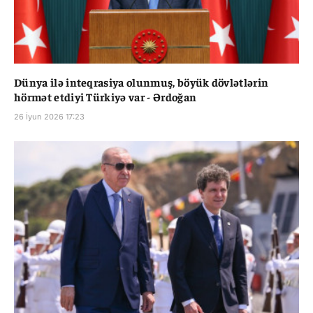
Dünya ilə inteqrasiya olunmuş, böyük dövlətlərin
hörmət etdiyi Türkiyə var - Ərdoğan
26 İyun 2026 17:23