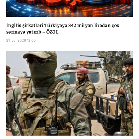
İngilis şirkətləri Türkiyəyə 842 milyon lirədən çox
sərmayə yatırıb – ÖZƏL
21 İyul 2026 12:00