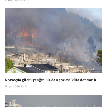
Norveçdə güclü yanğın 50-dən çox evi külə döndərib
17 İyul 2026 22:11