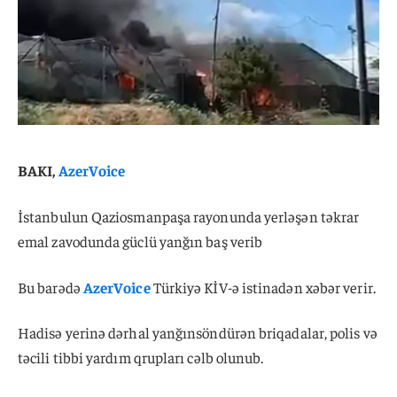
BAKI,
AzerVoice
İstanbulun Qaziosmanpaşa rayonunda yerləşən təkrar
emal zavodunda güclü yanğın baş verib
Bu barədə
AzerVoice
Türkiyə KİV-ə istinadən xəbər verir.
Hadisə yerinə dərhal yanğınsöndürən briqadalar, polis və
təcili tibbi yardım qrupları cəlb olunub.