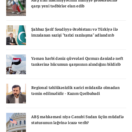
qarşı yeni tədbirlər elan edib
Şahbaz Şərif Səudiyyə Ərəbistanı və Türkiyə ilə
imzalanan sazişi "tarixi razılaşma" adlandırıb
Yəmən hərbi dəniz qüvvələri Qırmızı dənizdə neft
tankerinə hücumun qarşısının alındığını bildirib
Regional təhlükəsizlik xarici müdaxilə olmadan
təmin edilməlidir - Kazım Qəribabadi
ABŞ məhkəməsi niyə Cənubi Sudan üçün müdafiə
statusunun ləğvinə icazə verib?