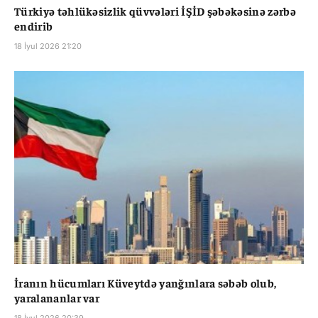
Türkiyə təhlükəsizlik qüvvələri İŞİD şəbəkəsinə zərbə
endirib
18 İyul 2026 21:20
İranın hücumları Küveytdə yanğınlara səbəb olub,
yaralananlar var
18 İyul 2026 20:39