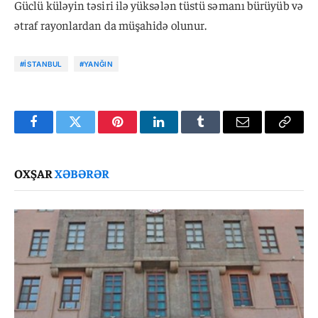
Güclü küləyin təsiri ilə yüksələn tüstü səmanı bürüyüb və
ətraf rayonlardan da müşahidə olunur.
#İSTANBUL
#YANĞIN
Facebook
Twitter
Pinterest
LinkedIn
Tumblr
Email
Copy
Link
OXŞAR
XƏBƏRƏR