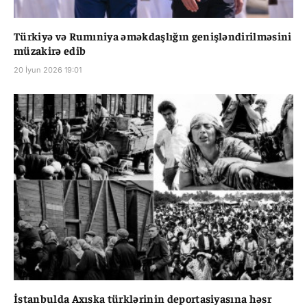
Türkiyə və Rumıniya əməkdaşlığın genişləndirilməsini
müzakirə edib
20 İyun 2026 19:01
İstanbulda Axıska türklərinin deportasiyasına həsr