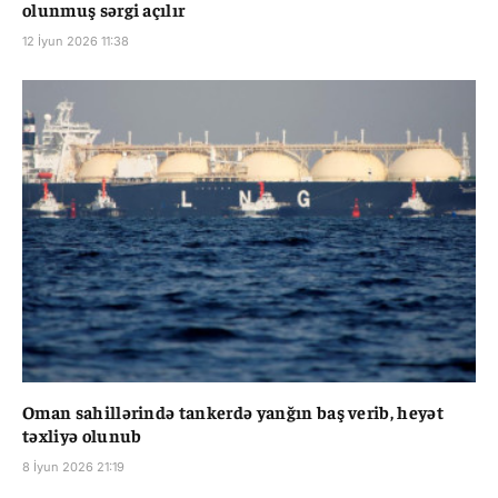
olunmuş sərgi açılır
12 İyun 2026 11:38
Oman sahillərində tankerdə yanğın baş verib, heyət
təxliyə olunub
8 İyun 2026 21:19