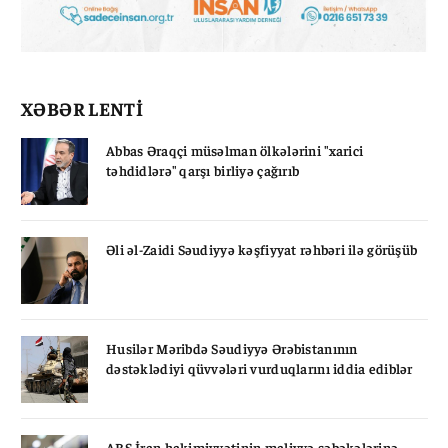
XƏBƏR LENTİ
Abbas Əraqçi müsəlman ölkələrini "xarici
təhdidlərə" qarşı birliyə çağırıb
Əli əl-Zaidi Səudiyyə kəşfiyyat rəhbəri ilə görüşüb
Husilər Məribdə Səudiyyə Ərəbistanının
dəstəklədiyi qüvvələri vurduqlarını iddia ediblər
ABŞ İran hakimiyyətinin maliyyə şəbəkələrinə