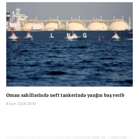
Oman sahillərində neft tankerində yanğın baş verib
8 İyun 2026 20:10