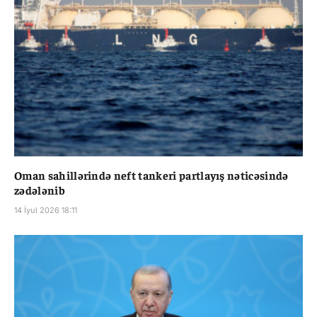
Oman sahillərində neft tankeri partlayış nəticəsində
zədələnib
14 İyul 2026 18:11