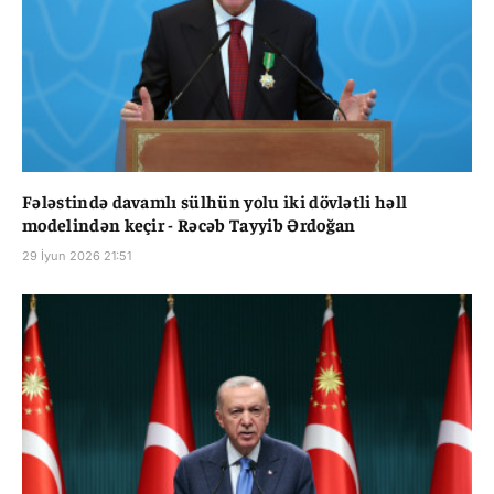
Fələstində davamlı sülhün yolu iki dövlətli həll
modelindən keçir - Rəcəb Tayyib Ərdoğan
29 İyun 2026 21:51