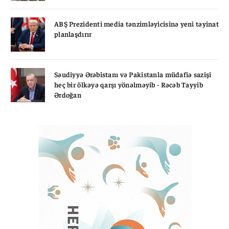
ABŞ Prezidenti media tənzimləyicisinə yeni təyinat
planlaşdırır
Səudiyyə Ərəbistanı və Pakistanla müdafiə sazişi
heç bir ölkəyə qarşı yönəlməyib - Rəcəb Tayyib
Ərdoğan