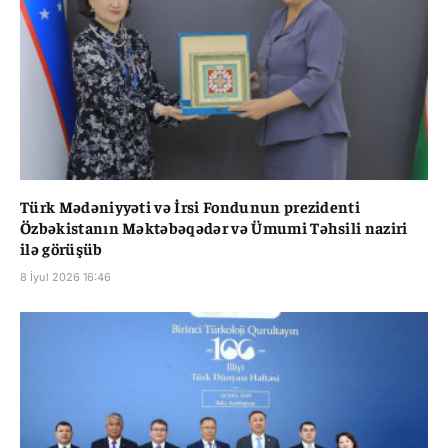
Türk Mədəniyyəti və İrsi Fondunun prezidenti
Özbəkistanın Məktəbəqədər və Ümumi Təhsili naziri
ilə görüşüb
8 İyul 2026 16:46