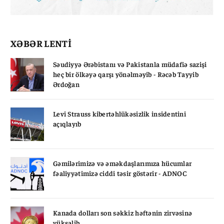
XƏBƏR LENTİ
Səudiyyə Ərəbistanı və Pakistanla müdafiə sazişi
heç bir ölkəyə qarşı yönəlməyib - Rəcəb Tayyib
Ərdoğan
Levi Strauss kibertəhlükəsizlik insidentini
açıqlayıb
Gəmilərimizə və əməkdaşlarımıza hücumlar
fəaliyyətimizə ciddi təsir göstərir - ADNOC
Kanada dolları son səkkiz həftənin zirvəsinə
yüksəlib