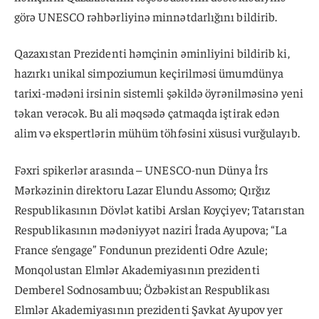
görə UNESCO rəhbərliyinə minnətdarlığını bildirib.
Qazaxıstan Prezidenti həmçinin əminliyini bildirib ki,
hazırkı unikal simpoziumun keçirilməsi ümumdünya
tarixi-mədəni irsinin sistemli şəkildə öyrənilməsinə yeni
təkan verəcək. Bu ali məqsədə çatmaqda iştirak edən
alim və ekspertlərin mühüm töhfəsini xüsusi vurğulayıb.
Fəxri spikerlər arasında – UNESCO-nun Dünya İrs
Mərkəzinin direktoru Lazar Elundu Assomo; Qırğız
Respublikasının Dövlət katibi Arslan Koyçiyev; Tatarıstan
Respublikasının mədəniyyət naziri İrada Ayupova; “La
France s’engage” Fondunun prezidenti Odre Azule;
Monqolustan Elmlər Akademiyasının prezidenti
Demberel Sodnosambuu; Özbəkistan Respublikası
Elmlər Akademiyasının prezidenti Şavkat Ayupov yer