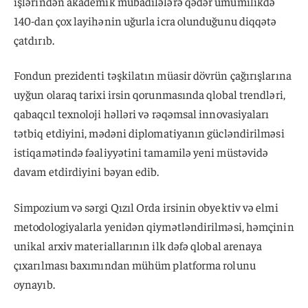
işlərindən akademik mübadilələrə qədər ümumilikdə
140-dan çox layihənin uğurla icra olunduğunu diqqətə
çatdırıb.
Fondun prezidenti təşkilatın müasir dövrün çağırışlarına
uyğun olaraq tarixi irsin qorunmasında qlobal trendləri,
qabaqcıl texnoloji həlləri və rəqəmsal innovasiyaları
tətbiq etdiyini, mədəni diplomatiyanın gücləndirilməsi
istiqamətində fəaliyyətini tamamilə yeni müstəvidə
davam etdirdiyini bəyan edib.
Simpozium və sərgi Qızıl Orda irsinin obyektiv və elmi
metodologiyalarla yenidən qiymətləndirilməsi, həmçinin
unikal arxiv materiallarının ilk dəfə qlobal arenaya
çıxarılması baxımından mühüm platforma rolunu
oynayıb.