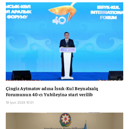
Çingiz Aytmatov adına İssık-Kul Beynəlxalq
Forumunun 40-cı Yubileyinə start verilib
19 İyun 2026 10:01