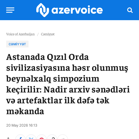
Voice of Azerbaijan
/
Cəmiyyət
CƏMIYYƏT
Astanada Qızıl Orda
sivilizasiyasına həsr olunmuş
beynəlxalq simpozium
keçirilir: Nadir arxiv sənədləri
və artefaktlar ilk dəfə tək
məkanda
20 May 2026 16:13