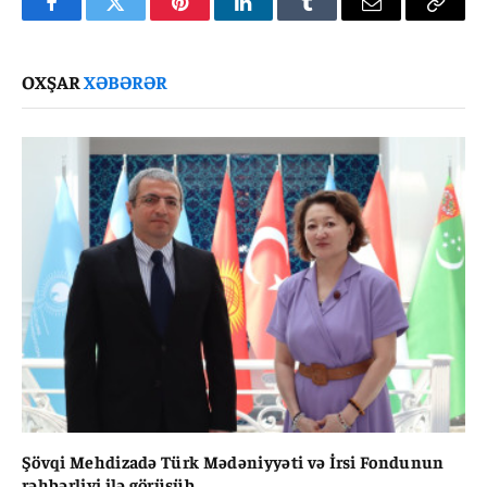
Facebook
Twitter
Pinterest
LinkedIn
Tumblr
Email
Copy
Link
OXŞAR
XƏBƏRƏR
Şövqi Mehdizadə Türk Mədəniyyəti və İrsi Fondunun
rəhbərliyi ilə görüşüb