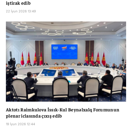
iştirak edib
22 İyun 2026 13:49
Aktotı Raimkulova İssık-Kul Beynəlxalq Forumunun
plenar iclasında çıxış edib
19 İyun 2026 12:44