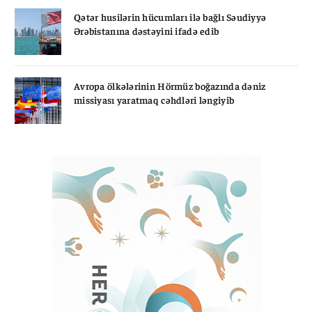
Qətər husilərin hücumları ilə bağlı Səudiyyə
Ərəbistanına dəstəyini ifadə edib
Avropa ölkələrinin Hörmüz boğazında dəniz
missiyası yaratmaq cəhdləri ləngiyib