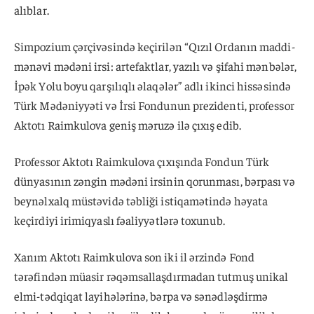
alıblar.
Simpozium çərçivəsində keçirilən “Qızıl Ordanın maddi-
mənəvi mədəni irsi: artefaktlar, yazılı və şifahi mənbələr,
İpək Yolu boyu qarşılıqlı əlaqələr” adlı ikinci hissəsində
Türk Mədəniyyəti və İrsi Fondunun prezidenti, professor
Aktotı Raimkulova geniş məruzə ilə çıxış edib.
Professor Aktotı Raimkulova çıxışında Fondun Türk
dünyasının zəngin mədəni irsinin qorunması, bərpası və
beynəlxalq müstəvidə təbliği istiqamətində həyata
keçirdiyi irimiqyaslı fəaliyyətlərə toxunub.
Xanım Aktotı Raimkulova son iki il ərzində Fond
tərəfindən müasir rəqəmsallaşdırmadan tutmuş unikal
elmi-tədqiqat layihələrinə, bərpa və sənədləşdirmə