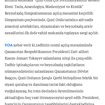
Kimi: Tarix, Arxeologiya, Mədəniyyət və Kimlik"
Beynəlxalq Simpoziumunun açılış mərasimi keçirilib.
Simpozium çərçivəsində. Qızıl Orda tarixinə aid nadir
arxeoloji artefaktları, əlyazmaları və beynəlxalq arxiv
sənədlərini ilk dəfə vahid məkanda toplayan sərgi açılıb.
VOA
xəbər verir ki,tədbirin rəsmi açılış mərasimində
Qazaxıstan Respublikasının Prezidenti Zati-aliləri
Kasım-Jomart Tokayev salamlama nitqi ilə çıxış edib.
Tədbir iştirakçılarını və beynəlxalq təşkilatların
nümayəndələrini salamlayan Qazaxıstanın Dövlət
Başçısı, Qızıl Ordanın Şərqlə Qərbi birləşdirən böyük bir
siyasi quruluş və danılmaz tarixi fakt olduğunu
vurğulayaraq, bu irsin dərindən öyrənilməsinin
aktuallığını heç vaxt itirməyəcəyini qeyd edib. Prezident,
həmçinin Qazaxıstanın təşəbbüslərini dəstəklədiyinə