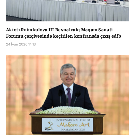
Aktotı Raimkulova III Beynəlxalq Məqam Sənəti
Forumu çərçivəsində keçirilən konfransda çıxış edib
24 İyun 2026 14:13