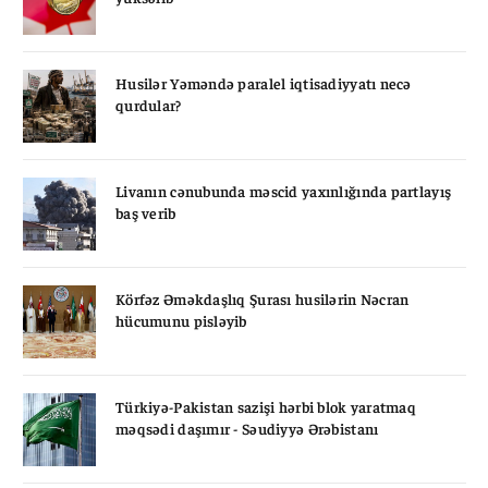
Husilər Yəməndə paralel iqtisadiyyatı necə
qurdular?
Livanın cənubunda məscid yaxınlığında partlayış
baş verib
Körfəz Əməkdaşlıq Şurası husilərin Nəcran
hücumunu pisləyib
Türkiyə-Pakistan sazişi hərbi blok yaratmaq
məqsədi daşımır - Səudiyyə Ərəbistanı