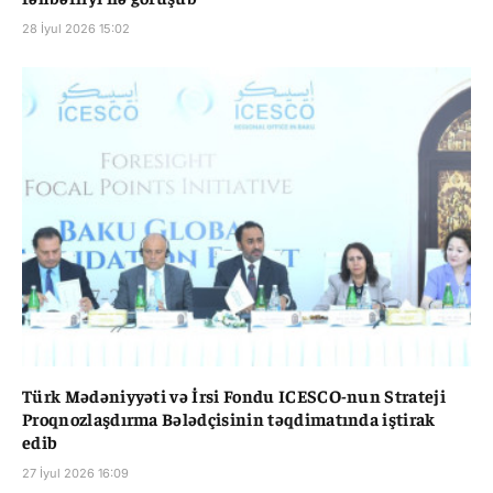
28 İyul 2026 15:02
Türk Mədəniyyəti və İrsi Fondu ICESCO-nun Strateji
Proqnozlaşdırma Bələdçisinin təqdimatında iştirak
edib
27 İyul 2026 16:09