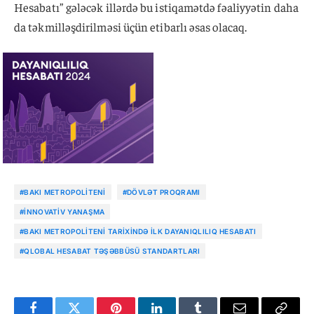
Hesabatı” gələcək illərdə bu istiqamətdə fəaliyyətin daha
da təkmilləşdirilməsi üçün etibarlı əsas olacaq.
#BAKI METROPOLITENI
#DÖVLƏT PROQRAMI
#İNNOVATIV YANAŞMA
#BAKI METROPOLITENI TARIXINDƏ ILK DAYANIQLILIQ HESABATI
#QLOBAL HESABAT TƏŞƏBBÜSÜ STANDARTLARI