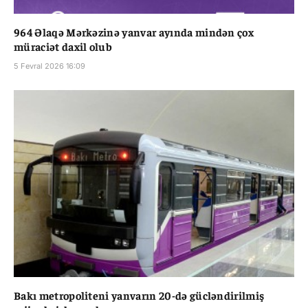
964 Əlaqə Mərkəzinə yanvar ayında mindən çox
müraciət daxil olub
5 Fevral 2026 16:09
Bakı metropoliteni yanvarın 20-də gücləndirilmiş