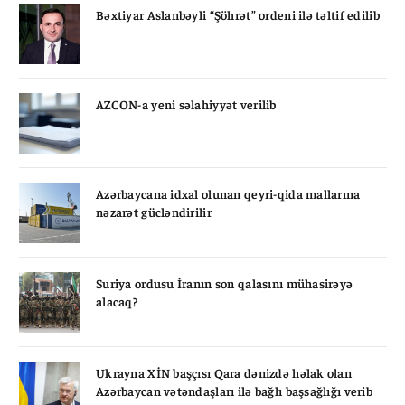
Bəxtiyar Aslanbəyli “Şöhrət” ordeni ilə təltif edilib
AZCON-a yeni səlahiyyət verilib
Azərbaycana idxal olunan qeyri-qida mallarına
nəzarət gücləndirilir
Suriya ordusu İranın son qalasını mühasirəyə
alacaq?
Ukrayna XİN başçısı Qara dənizdə həlak olan
Azərbaycan vətəndaşları ilə bağlı başsağlığı verib