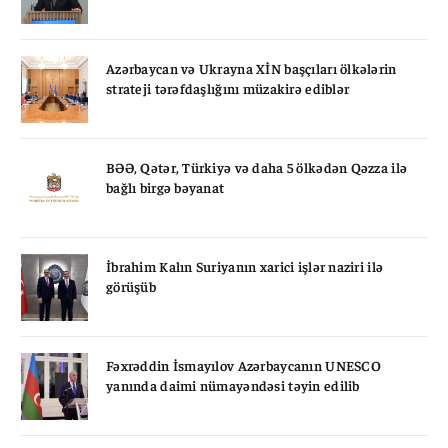
Azərbaycan və Ukrayna XİN başçıları ölkələrin
strateji tərəfdaşlığını müzakirə ediblər
BƏƏ, Qətər, Türkiyə və daha 5 ölkədən Qəzza ilə
bağlı birgə bəyanat
İbrahim Kalın Suriyanın xarici işlər naziri ilə
görüşüb
Fəxrəddin İsmayılov Azərbaycanın UNESCO
yanında daimi nümayəndəsi təyin edilib