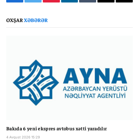
Facebook
Twitter
Pinterest
LinkedIn
Tumblr
Email
Copy
Link
OXŞAR
XƏBƏRƏR
Bakıda 6 yeni ekspres avtobus xətti yaradılır
4 Avqust 2026 15:29