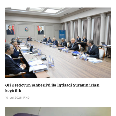
Əli Əsədovun rəhbərliyi ilə İqtisadi Şuranın iclası
keçirilib
10 İyul 2026 17:49