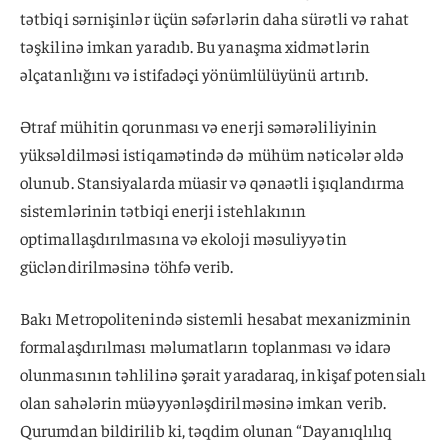
tətbiqi sərnişinlər üçün səfərlərin daha sürətli və rahat
təşkilinə imkan yaradıb. Bu yanaşma xidmətlərin
əlçatanlığını və istifadəçi yönümlülüyünü artırıb.
Ətraf mühitin qorunması və enerji səmərəliliyinin
yüksəldilməsi istiqamətində də mühüm nəticələr əldə
olunub. Stansiyalarda müasir və qənaətli işıqlandırma
sistemlərinin tətbiqi enerji istehlakının
optimallaşdırılmasına və ekoloji məsuliyyətin
gücləndirilməsinə töhfə verib.
Bakı Metropolitenində sistemli hesabat mexanizminin
formalaşdırılması məlumatların toplanması və idarə
olunmasının təhlilinə şərait yaradaraq, inkişaf potensialı
olan sahələrin müəyyənləşdirilməsinə imkan verib.
Qurumdan bildirilib ki, təqdim olunan “Dayanıqlılıq