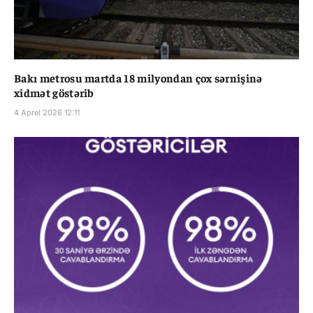
Bakı metrosu martda 18 milyondan çox sərnişinə
xidmət göstərib
4 Aprel 2026 12:11