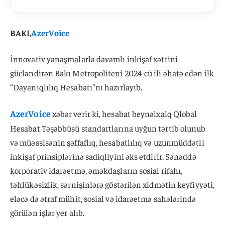
BAKI,
AzerVoice
İnnovativ yanaşmalarla davamlı inkişaf xəttini
gücləndirən Bakı Metropoliteni 2024-cü ili əhatə edən ilk
“Dayanıqlılıq Hesabatı”nı hazırlayıb.
AzerVoice
xəbər verir ki, hesabat beynəlxalq Qlobal
Hesabat Təşəbbüsü standartlarına uyğun tərtib olunub
və müəssisənin şəffaflıq, hesabatlılıq və uzunmüddətli
inkişaf prinsiplərinə sadiqliyini əks etdirir. Sənəddə
korporativ idarəetmə, əməkdaşların sosial rifahı,
təhlükəsizlik, sərnişinlərə göstərilən xidmətin keyfiyyəti,
eləcə də ətraf mühit, sosial və idarəetmə sahələrində
görülən işlər yer alıb.