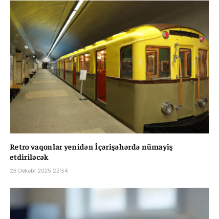
Retro vaqonlar yenidən İçərişəhərdə nümayiş
etdiriləcək
26 Dekabr 2025 22:54