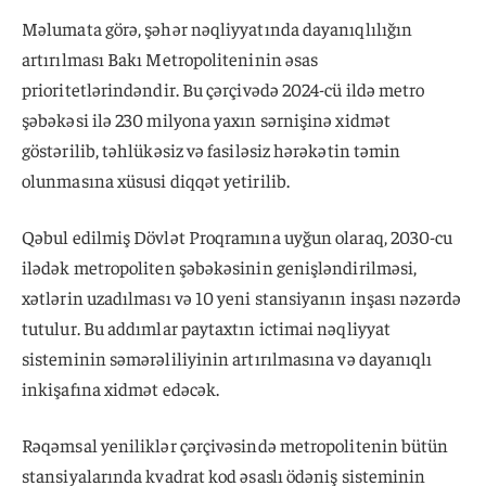
Məlumata görə, şəhər nəqliyyatında dayanıqlılığın
artırılması Bakı Metropoliteninin əsas
prioritetlərindəndir. Bu çərçivədə 2024-cü ildə metro
şəbəkəsi ilə 230 milyona yaxın sərnişinə xidmət
göstərilib, təhlükəsiz və fasiləsiz hərəkətin təmin
olunmasına xüsusi diqqət yetirilib.
Qəbul edilmiş Dövlət Proqramına uyğun olaraq, 2030-cu
ilədək metropoliten şəbəkəsinin genişləndirilməsi,
xətlərin uzadılması və 10 yeni stansiyanın inşası nəzərdə
tutulur. Bu addımlar paytaxtın ictimai nəqliyyat
sisteminin səmərəliliyinin artırılmasına və dayanıqlı
inkişafına xidmət edəcək.
Rəqəmsal yeniliklər çərçivəsində metropolitenin bütün
stansiyalarında kvadrat kod əsaslı ödəniş sisteminin