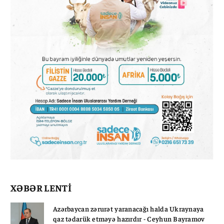
XƏBƏR LENTİ
Azərbaycan zərurət yaranacağı halda Ukraynaya
qaz tədarük etməyə hazırdır - Ceyhun Bayramov